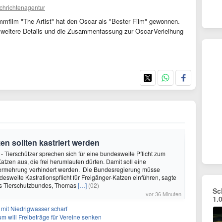
chrichtenagentur
mmfilm "The Artist" hat den Oscar als "Bester Film" gewonnen.
h weitere Details und die Zusammenfassung zur Oscar-Verleihung
en sollten kastriert werden
 - Tierschützer sprechen sich für eine bundesweite Pflicht zum
Katzen aus, die frei herumlaufen dürfen. Damit soll eine
 Vermehrung verhindert werden. Die Bundesregierung müsse
desweite Kastrationspflicht für Freigänger-Katzen einführen, sagte
es Tierschutzbundes, Thomas
[…]
(02)
Sc
vor 36 Minuten
1.
mit Niedrigwasser scharf
um will Freibeträge für Vereine senken