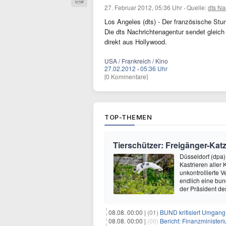
27. Februar 2012, 05:36 Uhr
·
Quelle:
dts Na
Los Angeles (dts) - Der französische Stu
Die dts Nachrichtenagentur sendet gleic
direkt aus Hollywood.
USA / Frankreich / Kino
27.02.2012
·
05:36 Uhr
[0 Kommentare]
TOP-THEMEN
Tierschützer: Freigänger-Katz
Düsseldorf (dpa)
Kastrieren aller 
unkontrollierte
endlich eine bun
der Präsident d
08.08. 00:00 |
(01)
BUND kritisiert Umgang 
08.08. 00:00 |
(00)
Bericht: Finanzministeri