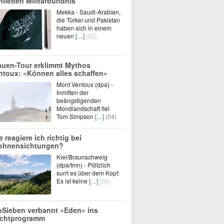
hließen Militärbündnis
Mekka - Saudi-Arabien,
die Türkei und Pakistan
haben sich in einem
neuen
[…]
(00)
auen-Tour erklimmt Mythos
ntoux: «Können alles schaffen»
Mont Ventoux (dpa) -
Inmitten der
beängstigenden
Mondlandschaft fiel
Tom Simpson
[…]
(04)
e reagiere ich richtig bei
ohnensichtungen?
Kiel/Braunschweig
(dpa/tmn) - Plötzlich
surrt es über dem Kopf:
Es ist keine
[…]
(00)
oSieben verbannt «Eden» ins
chtprogramm