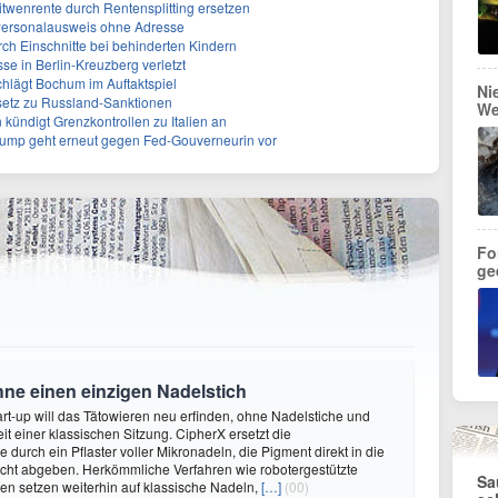
Witwenrente durch Rentensplitting ersetzen
 Personalausweis ohne Adresse
ch Einschnitte bei behinderten Kindern
se in Berlin-Kreuzberg verletzt
chlägt Bochum im Auftaktspiel
Ni
setz zu Russland-Sanktionen
We
ündigt Grenzkontrollen zu Italien an
rump geht erneut gegen Fed-Gouverneurin vor
Fo
ge
hne einen einzigen Nadelstich
rt-up will das Tätowieren neu erfinden, ohne Nadelstiche und
it einer klassischen Sitzung. CipherX ersetzt die
durch ein Pflaster voller Mikronadeln, die Pigment direkt in die
cht abgeben. Herkömmliche Verfahren wie robotergestützte
Sa
n setzen weiterhin auf klassische Nadeln,
[…]
(00)