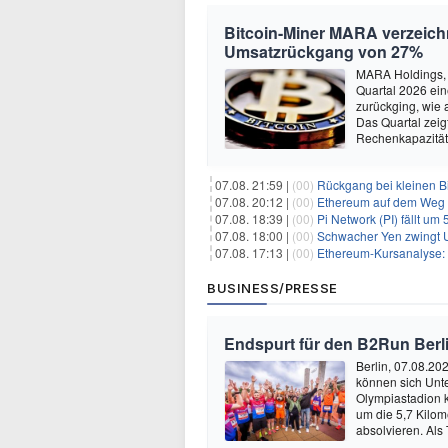
Bitcoin-Miner MARA verzeichn
Umsatzrückgang von 27%
MARA Holdings, d
Quartal 2026 ein
zurückging, wie 
Das Quartal zei
Rechenkapazität
07.08. 21:59 |
(00)
Rückgang bei kleinen Bi
07.08. 20:12 |
(00)
Ethereum auf dem Weg zu $5.00
07.08. 18:39 |
(00)
Pi Network (PI) fällt um
07.08. 18:00 |
(00)
Schwacher Yen zwingt US
07.08. 17:13 |
(00)
Ethereum-Kursanalyse: K
BUSINESS/PRESSE
Endspurt für den B2Run Berl
Berlin, 07.08.20
können sich Unt
Olympiastadion
um die 5,7 Kilom
absolvieren. Als