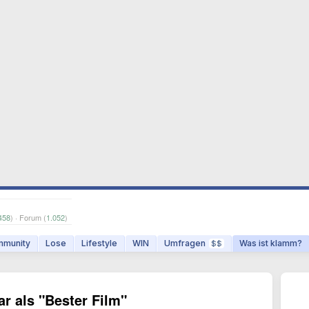
458
) · Forum (
1.052
)
munity
Lose
Lifestyle
WIN
Umfragen
Was ist klamm?
$$
ar als "Bester Film"