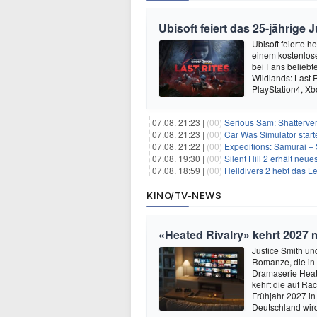
Ubisoft feiert das 25-jährig
Ubisoft feierte 
einem kostenlose
bei Fans beliebt
Wildlands: Last R
PlayStation4, X
07.08. 21:23 |
(00)
Serious Sam: Shatterver
07.08. 21:23 |
(00)
Car Was Simulator starte
07.08. 21:22 |
(00)
Expeditions: Samurai – 
07.08. 19:30 |
(00)
Silent Hill 2 erhält ne
07.08. 18:59 |
(00)
Helldivers 2 hebt das L
KINO/TV-NEWS
«Heated Rivalry» kehrt 2027 
Justice Smith und
Romanze, die in
Dramaserie Heate
kehrt die auf R
Frühjahr 2027 in
Deutschland wir