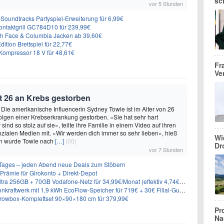
sc
vor 5 Stunden
n-Soundtracks Partyspiel-Erweiterung für 6,99€
 Kontaktgrill GC784D10 für 239,99€
rth Face & Columbia Jacken ab 39,60€
ition Brettspiel für 22,77€
ompressor 18 V für 48,61€
Fr
Ve
t 26 an Krebs gestorben
 Die amerikanische Influencerin Sydney Towle ist im Alter von 26
lgen einer Krebserkrankung gestorben. «Sie hat sehr hart
sind so stolz auf sie», teilte ihre Familie in einem Video auf ihren
sozialen Medien mit. «Wir werden dich immer so sehr lieben», hieß
Wi
n wurde Towle nach
[…]
(00)
Dr
vor 7 Stunden
ages – jeden Abend neue Deals zum Stöbern
rämie für Girokonto + Direkt-Depot
 256GB + 70GB Vodafone-Netz für 34,99€/Monat (effektiv 4,74€/Monat)
aftwerk mit 1,9 kWh EcoFlow-Speicher für 719€ + 30€ Filial-Gutschein
rowbox-Komplettset 90×90×180 cm für 379,99€
Pr
Na