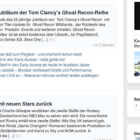
e Jubiläum der Tom Clancy’s Ghost Recon-Reihe
heute das 25-jährige Jubiläum von Tom Clancy’s Ghost Recon mit
n Titel-Update für Ghost Recon Wildlands , der Rückkehr des
en Predator -Events und weiteren Inhalten. Ghost Recon
ites ist ab sofort kostenlos über Ubisoft+, für PlayStation5,
box Series X|S, Xbox One
[…]
(00)
Ke
vor 3 Stunden
ih
se lädt zum Playtest – und erscheint schon bald!
t in den Early Access – bald gehts los!
Start in den Early Access ab heute im feudalen Japan
ues Update – Bloober verbessert Grafik und Performance
evel-Limit an – Veteranen können endlich weiter aufsteigen
Suc
mit neuen Stars zurück
 Charlie Gillespie verstärken die zweite Staffel der Hockey-
 Deutschland bei HBO Max zu sehen sein wird. Die romantische
d Rivalry erhält eine zweite Staffel. Wie Sky UK bekannt gab,
achel Reids „Game Changers“-Romanen basierende Produktion im
 Großbritannien und Irland zu Sky und NOW zurück. In
Di
d die
[…]
(00)
0