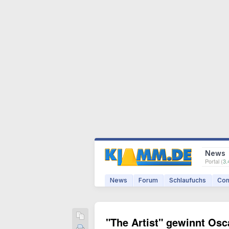
News
Portal (
3.
News
Forum
Schlaufuchs
Com
"The Artist" gewinnt Osc