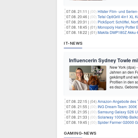
07.08. 21:11 |
(00)
Hitster Film- und Serie
07.08. 20:46 |
(00)
Tefal OptiGrill 4in1 XL
07.08. 20:31 |
(00)
PickSport: Schöffel, No
07.08. 18:45 |
(01)
Monopoly Harry Potter Ed
07.08. 18:22 |
(01)
Makita DMP180Z Akku-K
IT-NEWS
Influencerin Sydney Towle mi
New York (dpa) -
Jahren an den Fo
gekämpft und wir 
Profilen in den 
es dazu. Gebore
07.08. 22:15 |
(04)
Amazon-Angebote des T
07.08. 21:55 |
(00)
ING Dream-Team: 300€ P
07.08. 21:35 |
(00)
Samsung Galaxy S26 Ultra
07.08. 21:33 |
(00)
Solarway 1000Wp Balkonkr
07.08. 19:45 |
(00)
Spider Farmer G3000 G
GAMING-NEWS