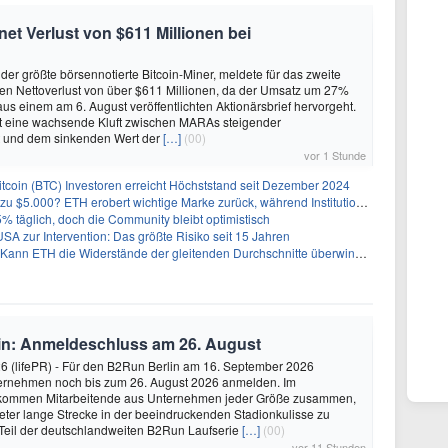
et Verlust von $611 Millionen bei
er größte börsennotierte Bitcoin-Miner, meldete für das zweite
en Nettoverlust von über $611 Millionen, da der Umsatz um 27%
aus einem am 6. August veröffentlichten Aktionärsbrief hervorgeht.
gt eine wachsende Kluft zwischen MARAs steigender
 und dem sinkenden Wert der
[…]
(00)
vor 1 Stunde
tcoin (BTC) Investoren erreicht Höchststand seit Dezember 2024
0? ETH erobert wichtige Marke zurück, während Institutionen weiter akkumulieren
 5% täglich, doch die Community bleibt optimistisch
A zur Intervention: Das größte Risiko seit 15 Jahren
ann ETH die Widerstände der gleitenden Durchschnitte überwinden?
in: Anmeldeschluss am 26. August
26 (lifePR) - Für den B2Run Berlin am 16. September 2026
ernehmen noch bis zum 26. August 2026 anmelden. Im
 kommen Mitarbeitende aus Unternehmen jeder Größe zusammen,
eter lange Strecke in der beeindruckenden Stadionkulisse zu
 Teil der deutschlandweiten B2Run Laufserie
[…]
(00)
vor 11 Stunden