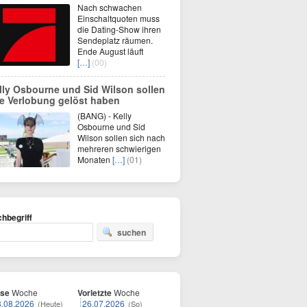
Nach schwachen
Einschaltquoten muss
die Dating-Show ihren
Sendeplatz räumen.
Ende August läuft
[…]
(00)
lly Osbourne und Sid Wilson sollen
re Verlobung gelöst haben
(BANG) - Kelly
Osbourne und Sid
Wilson sollen sich nach
mehreren schwierigen
Monaten
[…]
(01)
hbegriff
suchen
ese
Woche
Vorletzte
Woche
8.08.2026
26.07.2026
(Heute)
(So)