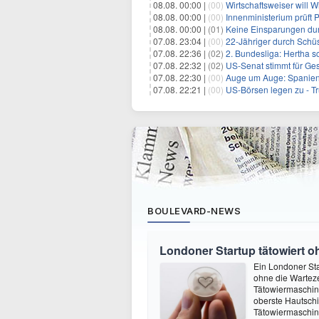
08.08. 00:00 |
(00)
Wirtschaftsweiser will 
08.08. 00:00 |
(00)
Innenministerium prüft
08.08. 00:00 |
(01)
Keine Einsparungen dur
07.08. 23:04 |
(00)
22-Jähriger durch Schüs
07.08. 22:36 |
(02)
2. Bundesliga: Hertha s
07.08. 22:32 |
(02)
US-Senat stimmt für Ge
07.08. 22:30 |
(00)
Auge um Auge: Spanien k
07.08. 22:21 |
(00)
US-Börsen legen zu - T
BOULEVARD-NEWS
Londoner Startup tätowiert o
Ein Londoner Sta
ohne die Warteze
Tätowiermaschine 
oberste Hautschi
Tätowiermaschine