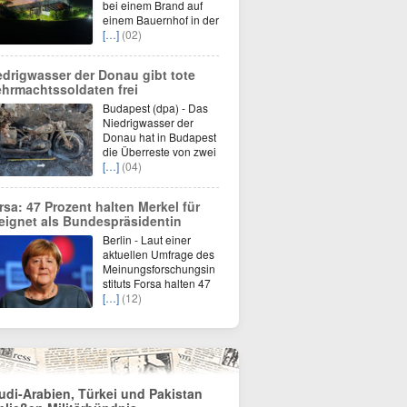
bei einem Brand auf
einem Bauernhof in der
[…]
(02)
edrigwasser der Donau gibt tote
hrmachtssoldaten frei
Budapest (dpa) - Das
Niedrigwasser der
Donau hat in Budapest
die Überreste von zwei
[…]
(04)
rsa: 47 Prozent halten Merkel für
eignet als Bundespräsidentin
Berlin - Laut einer
aktuellen Umfrage des
Meinungsforschungsin
stituts Forsa halten 47
[…]
(12)
udi-Arabien, Türkei und Pakistan