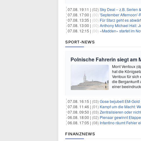
07.08. 19:11 |
(02)
Sky Deal – z.B. Serien 
07.08. 17:00 |
(00)
'September Afternoon'-Re
07.08. 13:35 |
(00)
Für Starz geht es abwär
07.08. 13:00 |
(00)
Anthony Michael Hall: J
07.08. 12:15 |
(00)
«Madden» startet im N
SPORT-NEWS
Polnische Fahrerin siegt am 
Mont Ventoux (d
hat die Königse
Ventoux für sich
die Bergankunft 
einer beeindruck
07.08. 16:15 |
(03)
Gose bejubelt EM-Gold 
07.08. 11:46 |
(01)
Kampf um die Macht: Wer
07.08. 09:50 |
(03)
Zentralisieren oder ni
06.08. 18:00 |
(02)
Pienaar gewinnt Etappe 
06.08. 17:05 |
(08)
Infantino räumt Fehler e
FINANZNEWS