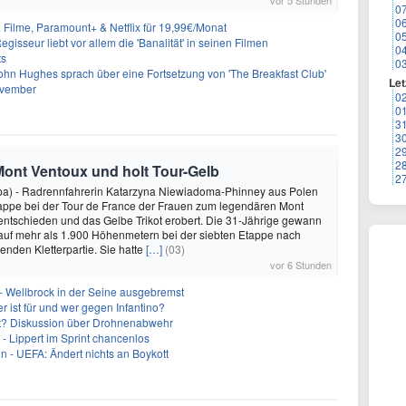
vor 5 Stunden
0
0
& Filme, Paramount+ & Netflix für 19,99€/Monat
0
gisseur liebt vor allem die 'Banalität' in seinen Filmen
0
ts
0
ohn Hughes sprach über eine Fortsetzung von 'The Breakfast Club'
Let
ovember
0
0
3
3
2
2
Mont Ventoux und holt Tour-Gelb
2
pa) - Radrennfahrerin Katarzyna Niewiadoma-Phinney aus Polen
tappe bei der Tour de France der Frauen zum legendären Mont
 entschieden und das Gelbe Trikot erobert. Die 31-Jährige gewann
auf mehr als 1.900 Höhenmetern bei der siebten Etappe nach
enden Kletterpartie. Sie hatte
[…]
(03)
vor 6 Stunden
- Wellbrock in der Seine ausgebremst
 ist für und wer gegen Infantino?
cht? Diskussion über Drohnenabwehr
- Lippert im Sprint chancenlos
in - UEFA: Ändert nichts an Boykott