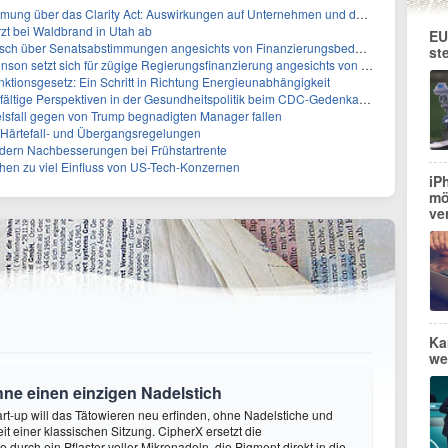
ber das Clarity Act: Auswirkungen auf Unternehmen und das Vertrauen der Investoren
zt bei Waldbrand in Utah ab
EU
sch über Senatsabstimmungen angesichts von Finanzierungsbedenken
st
etzt sich für zügige Regierungsfinanzierung angesichts von Shutdown-Risiken ein
ktionsgesetz: Ein Schritt in Richtung Energieunabhängigkeit
elfältige Perspektiven in der Gesundheitspolitik beim CDC-Gedenkakt ein
elsfall gegen von Trump begnadigten Manager fallen
f Härtefall- und Übergangsregelungen
rdern Nachbesserungen bei Frühstartrente
ehen zu viel Einfluss von US-Tech-Konzernen
iP
mö
ve
Ka
we
hne einen einzigen Nadelstich
rt-up will das Tätowieren neu erfinden, ohne Nadelstiche und
it einer klassischen Sitzung. CipherX ersetzt die
durch ein Pflaster voller Mikronadeln, die Pigment direkt in die