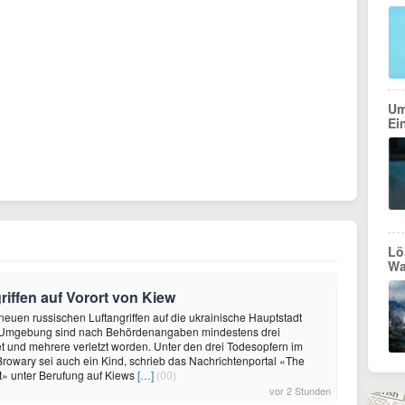
Um
Ei
Lö
Wa
riffen auf Vorort von Kiew
 neuen russischen Luftangriffen auf die ukrainische Hauptstadt
 Umgebung sind nach Behördenangaben mindestens drei
 und mehrere verletzt worden. Unter den drei Todesopfern im
 Browary sei auch ein Kind, schrieb das Nachrichtenportal «The
t» unter Berufung auf Kiews
[…]
(00)
vor 2 Stunden