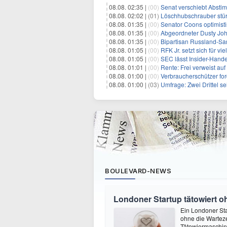
08.08. 02:35 |
(00)
Senat verschiebt Abstimmung ü
08.08. 02:02 |
(01)
Löschhubschrauber stür
08.08. 01:35 |
(00)
Senator Coons optimisti
08.08. 01:35 |
(00)
Abgeordneter Dusty Johnson s
08.08. 01:35 |
(00)
Bipartisan Russland-San
08.08. 01:05 |
(00)
RFK Jr. setzt sich für vi
08.08. 01:05 |
(00)
SEC lässt Insider-Hand
08.08. 01:01 |
(00)
Rente: Frei verweist au
08.08. 01:00 |
(00)
Verbraucherschützer fo
08.08. 01:00 |
(03)
Umfrage: Zwei Drittel s
BOULEVARD-NEWS
Londoner Startup tätowiert o
Ein Londoner Sta
ohne die Warteze
Tätowiermaschine 