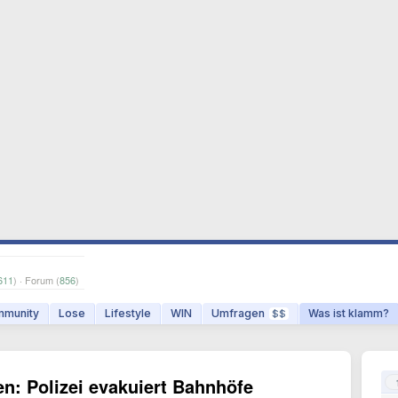
611
) · Forum (
856
)
munity
Lose
Lifestyle
WIN
Umfragen
Was ist klamm?
$$
n: Polizei evakuiert Bahnhöfe