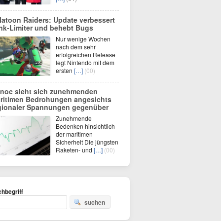
latoon Raiders: Update verbessert
nk-Limiter und behebt Bugs
Nur wenige Wochen
nach dem sehr
erfolgreichen Release
legt Nintendo mit dem
ersten
[…]
(00)
noc sieht sich zunehmenden
ritimen Bedrohungen angesichts
gionaler Spannungen gegenüber
Zunehmende
Bedenken hinsichtlich
der maritimen
Sicherheit Die jüngsten
Raketen- und
[…]
(00)
hbegriff
suchen