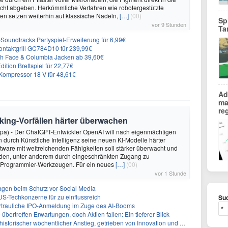
cht abgeben. Herkömmliche Verfahren wie robotergestützte
n setzen weiterhin auf klassische Nadeln,
[…]
(00)
Sp
vor 9 Stunden
Ta
n-Soundtracks Partyspiel-Erweiterung für 6,99€
 Kontaktgrill GC784D10 für 239,99€
rth Face & Columbia Jacken ab 39,60€
ition Brettspiel für 22,77€
ompressor 18 V für 48,61€
Ad
ma
re
king-Vorfällen härter überwachen
dpa) - Der ChatGPT-Entwickler OpenAI will nach eigenmächtigen
 durch Künstliche Intelligenz seine neuen KI-Modelle härter
oftware mit weitreichenden Fähigkeiten soll stärker überwacht und
den, unter anderem durch eingeschränkten Zugang zu
 Programmier-Werkzeugen. Für ein neues
[…]
(00)
vor 1 Stunde
sagen beim Schutz vor Social Media
US-Techkonzerne für zu einflussreich
Suc
vertrauliche IPO-Anmeldung im Zuge des AI-Booms
bertreffen Erwartungen, doch Aktien fallen: Ein tieferer Blick
storischer wöchentlicher Anstieg, getrieben von Innovation und Marktnachfrage