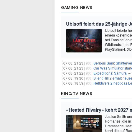
GAMING-NEWS
Ubisoft feiert das 25-jährig
Ubisoft feierte 
einem kostenlose
bei Fans beliebt
Wildlands: Last R
PlayStation4, X
07.08. 21:23 |
(00)
Serious Sam: Shatterver
07.08. 21:23 |
(00)
Car Was Simulator starte
07.08. 21:22 |
(00)
Expeditions: Samurai – 
07.08. 19:30 |
(00)
Silent Hill 2 erhält ne
07.08. 18:59 |
(00)
Helldivers 2 hebt das L
KINO/TV-NEWS
«Heated Rivalry» kehrt 2027 
Justice Smith und
Romanze, die in
Dramaserie Heate
kehrt die auf R