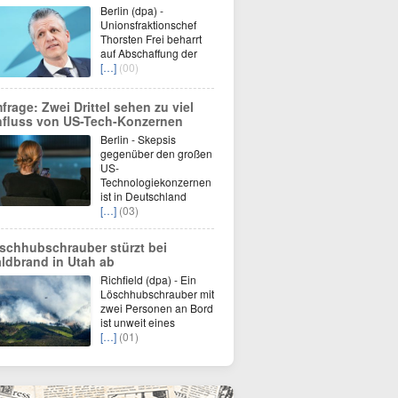
Berlin (dpa) -
Unionsfraktionschef
Thorsten Frei beharrt
auf Abschaffung der
[…]
(00)
frage: Zwei Drittel sehen zu viel
nfluss von US-Tech-Konzernen
Berlin - Skepsis
gegenüber den großen
US-
Technologiekonzernen
ist in Deutschland
[…]
(03)
schhubschrauber stürzt bei
ldbrand in Utah ab
Richfield (dpa) - Ein
Löschhubschrauber mit
zwei Personen an Bord
ist unweit eines
[…]
(01)