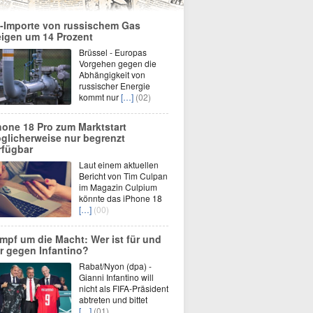
-Importe von russischem Gas
eigen um 14 Prozent
Brüssel - Europas
Vorgehen gegen die
Abhängigkeit von
russischer Energie
kommt nur
[…]
(02)
hone 18 Pro zum Marktstart
glicherweise nur begrenzt
rfügbar
Laut einem aktuellen
Bericht von Tim Culpan
im Magazin Culpium
könnte das iPhone 18
[…]
(00)
mpf um die Macht: Wer ist für und
r gegen Infantino?
Rabat/Nyon (dpa) -
Gianni Infantino will
nicht als FIFA-Präsident
abtreten und bittet
[…]
(01)