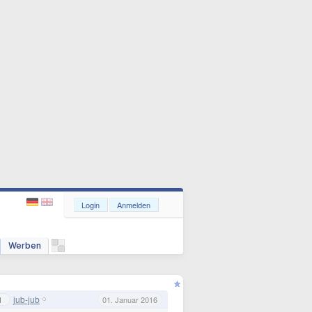
Login
Anmelden
Werben
jub-jub
1
01. Januar 2016