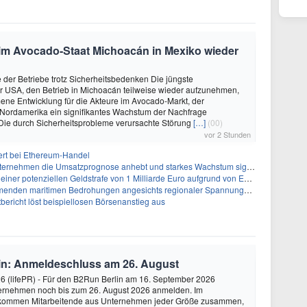
 im Avocado-Staat Michoacán in Mexiko wieder
der Betriebe trotz Sicherheitsbedenken Die jüngste
r USA, den Betrieb in Michoacán teilweise wieder aufzunehmen,
mene Entwicklung für die Akteure im Avocado-Markt, der
 Nordamerika ein signifikantes Wachstum der Nachfrage
 Die durch Sicherheitsprobleme verursachte Störung
[…]
(00)
vor 2 Stunden
ert bei Ethereum-Handel
ternehmen die Umsatzprognose anhebt und starkes Wachstum signalisiert
tenziellen Geldstrafe von 1 Milliarde Euro aufgrund von EU-Emissionsvorschriften gegenüber
den maritimen Bedrohungen angesichts regionaler Spannungen gegenüber
ericht löst beispiellosen Börsenanstieg aus
in: Anmeldeschluss am 26. August
26 (lifePR) - Für den B2Run Berlin am 16. September 2026
ernehmen noch bis zum 26. August 2026 anmelden. Im
 kommen Mitarbeitende aus Unternehmen jeder Größe zusammen,