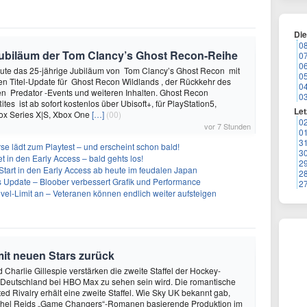
Di
0
e Jubiläum der Tom Clancy’s Ghost Recon-Reihe
0
0
heute das 25-jährige Jubiläum von Tom Clancy’s Ghost Recon mit
0
n Titel-Update für Ghost Recon Wildlands , der Rückkehr des
0
en Predator -Events und weiteren Inhalten. Ghost Recon
0
ites ist ab sofort kostenlos über Ubisoft+, für PlayStation5,
Let
box Series X|S, Xbox One
[…]
(00)
0
vor 7 Stunden
0
3
se lädt zum Playtest – und erscheint schon bald!
3
t in den Early Access – bald gehts los!
2
Start in den Early Access ab heute im feudalen Japan
2
ues Update – Bloober verbessert Grafik und Performance
2
evel-Limit an – Veteranen können endlich weiter aufsteigen
mit neuen Stars zurück
 Charlie Gillespie verstärken die zweite Staffel der Hockey-
 Deutschland bei HBO Max zu sehen sein wird. Die romantische
d Rivalry erhält eine zweite Staffel. Wie Sky UK bekannt gab,
achel Reids „Game Changers“-Romanen basierende Produktion im