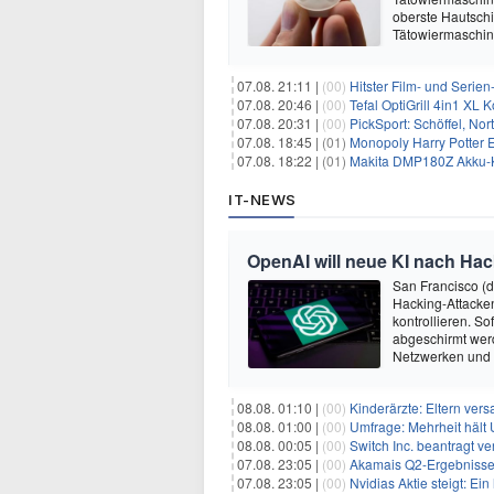
oberste Hautschi
Tätowiermaschine
07.08. 21:11 |
(00)
Hitster Film- und Serie
07.08. 20:46 |
(00)
Tefal OptiGrill 4in1 XL
07.08. 20:31 |
(00)
PickSport: Schöffel, No
07.08. 18:45 |
(01)
Monopoly Harry Potter Ed
07.08. 18:22 |
(01)
Makita DMP180Z Akku-K
IT-NEWS
OpenAI will neue KI nach Hac
San Francisco (
Hacking-Attacken
kontrollieren. S
abgeschirmt wer
Netzwerken und
08.08. 01:10 |
(00)
Kinderärzte: Eltern ver
08.08. 01:00 |
(00)
Umfrage: Mehrheit hält 
08.08. 00:05 |
(00)
Switch Inc. beantragt 
07.08. 23:05 |
(00)
Akamais Q2-Ergebnisse ü
07.08. 23:05 |
(00)
Nvidias Aktie steigt: Ein hi