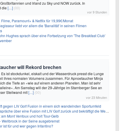
 Großbritannien und Irland zu Sky und NOW zurück. In
d die
[…]
(00)
vor 9 Stunden
& Filme, Paramount+ & Netflix für 19,99€/Monat
gisseur liebt vor allem die 'Banalität' in seinen Filmen
ts
ohn Hughes sprach über eine Fortsetzung von 'The Breakfast Club'
ovember
oetaucher will Rekord brechen
- Es ist stockdunkel, eiskalt und der Wasserdruck presst die Lunge
teil ihres normalen Volumens zusammen. Für Apnoetaucher Minja
 sich die Tiefe an «wie auf einem anderen Planeten. Man ist sehr
 alleine». Am Samstag will der 29-Jährige im Starnberger See an
ser Steilwand mit
[…]
(00)
vor 23 Minuten
ft gegen LIV Golf Fusion in einem sich wandelnden Sportumfeld
 über eine Fusion mit LIV Golf zurück und bekräftigt die Wettbewerbslandschaft
t am Mont Ventoux und holt Tour-Gelb
- Wellbrock in der Seine ausgebremst
 ist für und wer gegen Infantino?