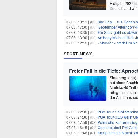
Frühjahr 2027 in
Deutschland wir
07.08. 19:11 |
(02)
Sky Deal – z.B. Serien 
07.08. 17:00 |
(00)
'September Afternoon'-Re
07.08. 13:35 |
(00)
Für Starz geht es abwär
07.08. 13:00 |
(00)
Anthony Michael Hall: J
07.08. 12:15 |
(00)
«Madden» startet im N
SPORT-NEWS
Freier Fall in die Tiefe: Apn
Starnberg (dpa) 
auf einen Bruch
Marinković fühlt
ruhig – und sehr
der Allmannshau
07.08. 22:05 |
(00)
PGA Tour bleibt standha
07.08. 21:06 |
(00)
PGA Tour-CEO weist Gespräche
07.08. 17:59 |
(03)
Polnische Fahrerin sieg
07.08. 16:15 |
(04)
Gose bejubelt EM-Gold 
07.08. 11:46 |
(01)
Kampf um die Macht: Wer