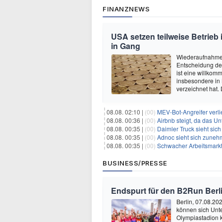
FINANZNEWS
USA setzen teilweise Betrieb
in Gang
Wiederaufnahme 
Entscheidung de
ist eine willkom
insbesondere in
verzeichnet hat.
08.08. 02:10 |
(00)
MEV-Bot-Angreifer verli
08.08. 00:36 |
(00)
Airbnb steigt, da das Un
08.08. 00:35 |
(00)
Daimler Truck sieht sich einer po
08.08. 00:35 |
(00)
Adnoc sieht sich zunehmen
08.08. 00:35 |
(00)
Schwacher Arbeitsmarktb
BUSINESS/PRESSE
Endspurt für den B2Run Berl
Berlin, 07.08.20
können sich Unt
Olympiastadion