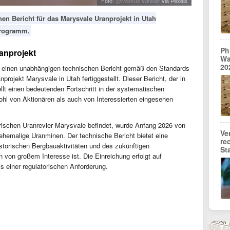
Foto:
@Markus Winkler
via Pexels
hen Bericht für das Marysvale Uranprojekt in Utah
programm.
Ph
ranprojekt
Wa
20
ch einen unabhängigen technischen Bericht gemäß den Standards
nprojekt Marysvale in Utah fertiggestellt. Dieser Bericht, der in
llt einen bedeutenden Fortschritt in der systematischen
hl von Aktionären als auch von Interessierten eingesehen
rischen Uranrevier Marysvale befindet, wurde Anfang 2026 von
Ve
emalige Uranminen. Der technische Bericht bietet eine
re
storischen Bergbauaktivitäten und des zukünftigen
St
n von großem Interesse ist. Die Einreichung erfolgt auf
nis einer regulatorischen Anforderung.