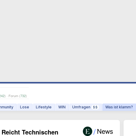
242
) · Forum (
732
)
munity
Lose
Lifestyle
WIN
Umfragen
Was ist klamm?
$$
. Reicht Technischen