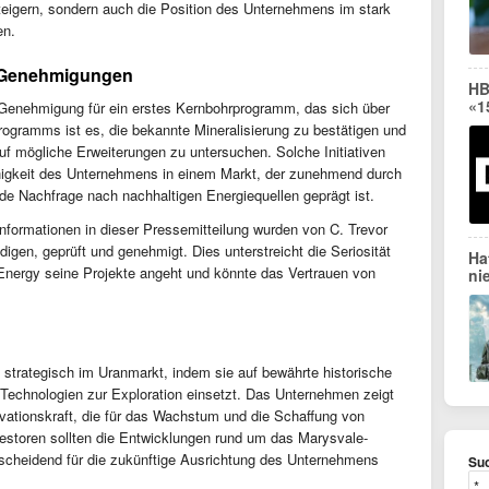
teigern, sondern auch die Position des Unternehmens im stark
en.
 Genehmigungen
HB
«1
 Genehmigung für ein erstes Kernbohrprogramm, das sich über
Programms ist es, die bekannte Mineralisierung zu bestätigen und
auf mögliche Erweiterungen zu untersuchen. Solche Initiativen
higkeit des Unternehmens in einem Markt, der zunehmend durch
de Nachfrage nach nachhaltigen Energiequellen geprägt ist.
nformationen in dieser Pressemitteilung wurden von C. Trevor
digen, geprüft und genehmigt. Dies unterstreicht die Seriosität
Ha
n Energy seine Projekte angeht und könnte das Vertrauen von
ni
h strategisch im Uranmarkt, indem sie auf bewährte historische
 Technologien zur Exploration einsetzt. Das Unternehmen zeigt
vationskraft, die für das Wachstum und die Schaffung von
estoren sollten die Entwicklungen rund um das Marysvale-
tscheidend für die zukünftige Ausrichtung des Unternehmens
Suc