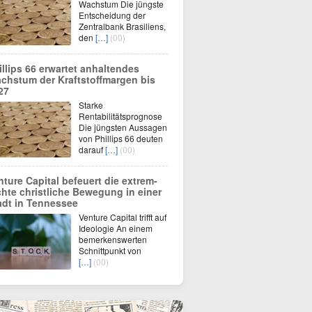
Wachstum Die jüngste
Entscheidung der
Zentralbank Brasiliens,
den
[…]
(00)
illips 66 erwartet anhaltendes
chstum der Kraftstoffmargen bis
27
Starke
Rentabilitätsprognose
Die jüngsten Aussagen
von Phillips 66 deuten
darauf
[…]
(00)
nture Capital befeuert die extrem-
chte christliche Bewegung in einer
adt in Tennessee
Venture Capital trifft auf
Ideologie An einem
bemerkenswerten
Schnittpunkt von
[…]
(00)