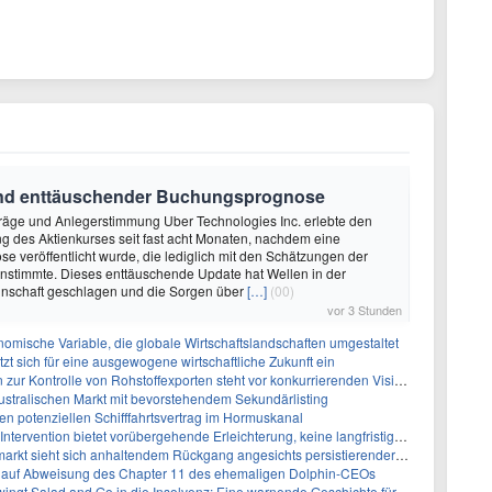
rund enttäuschender Buchungsprognose
träge und Anlegerstimmung Uber Technologies Inc. erlebte den
 des Aktienkurses seit fast acht Monaten, nachdem eine
 veröffentlicht wurde, die lediglich mit den Schätzungen der
nstimmte. Dieses enttäuschende Update hat Wellen in der
nschaft geschlagen und die Sorgen über
[…]
(00)
vor 3 Stunden
omische Variable, die globale Wirtschaftslandschaften umgestaltet
zt sich für eine ausgewogene wirtschaftliche Zukunft ein
zur Kontrolle von Rohstoffexporten steht vor konkurrierenden Visionen
australischen Markt mit bevorstehendem Sekundärlisting
n potenziellen Schifffahrtsvertrag im Hormuskanal
tervention bietet vorübergehende Erleichterung, keine langfristige Lösung
ieht sich anhaltendem Rückgang angesichts persistierender Inflationssorgen gegenüber
g auf Abweisung des Chapter 11 des ehemaligen Dolphin-CEOs
t Salad and Go in die Insolvenz: Eine warnende Geschichte für Investoren