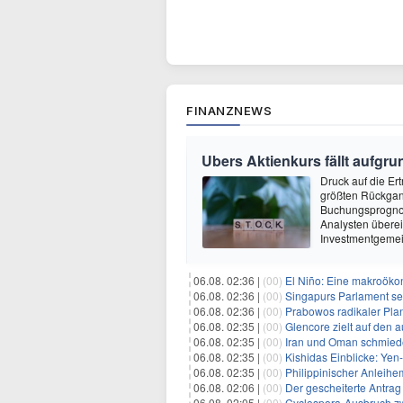
FINANZNEWS
Ubers Aktienkurs fällt aufg
Druck auf die Er
größten Rückgang
Buchungsprognose
Analysten überei
Investmentgemei
06.08. 02:36 |
(00)
El Niño: Eine makroökon
06.08. 02:36 |
(00)
Singapurs Parlament set
06.08. 02:36 |
(00)
Prabowos radikaler Plan 
06.08. 02:35 |
(00)
Glencore zielt auf den 
06.08. 02:35 |
(00)
Iran und Oman schmiede
06.08. 02:35 |
(00)
Kishidas Einblicke: Yen-In
06.08. 02:35 |
(00)
Philippinischer Anleihemarkt s
06.08. 02:06 |
(00)
Der gescheiterte Antra
06.08. 02:05 |
(00)
Cyclospora-Ausbruch zwing