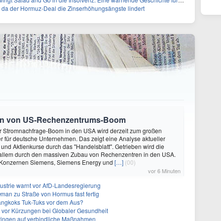
 da der Hormuz-Deal die Zinserhöhungsängste lindert
ren von US-Rechenzentrums-Boom
uer Stromnachfrage-Boom in den USA wird derzeit zum großen
 für deutsche Unternehmen. Das zeigt eine Analyse aktueller
und Aktienkurse durch das "Handelsblatt". Getrieben wird die
 allem durch den massiven Zubau von Rechenzentren in den USA.
Konzernen Siemens, Siemens Energy und
[…]
(00)
vor 6 Minuten
strie warnt vor AfD-Landesregierung
Oman zu Straße von Hormus fast fertig
angkoks Tuk-Tuks vor dem Aus?
t vor Kürzungen bei Globaler Gesundheit
 dringen auf verbindliche Maßnahmen