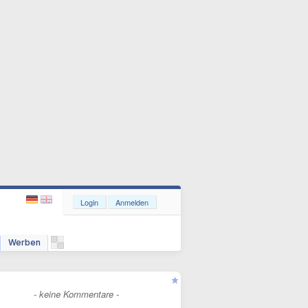
Login
Anmelden
Werben
- keine Kommentare -