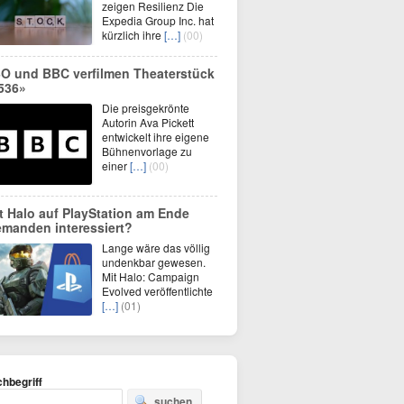
zeigen Resilienz Die
Expedia Group Inc. hat
kürzlich ihre
[…]
(00)
O und BBC verfilmen Theaterstück
536»
Die preisgekrönte
Autorin Ava Pickett
entwickelt ihre eigene
Bühnenvorlage zu
einer
[…]
(00)
t Halo auf PlayStation am Ende
emanden interessiert?
Lange wäre das völlig
undenkbar gewesen.
Mit Halo: Campaign
Evolved veröffentlichte
[…]
(01)
hbegriff
suchen