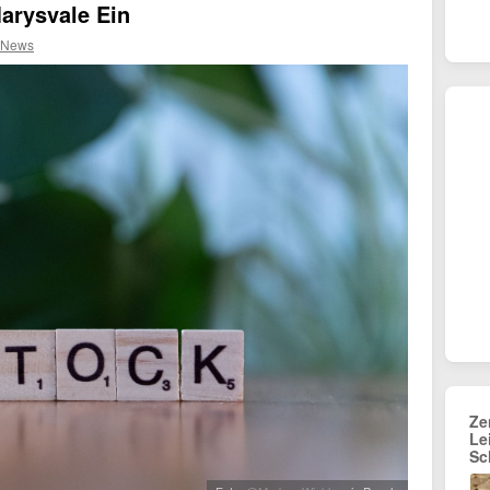
Marysvale Ein
 News
Ze
Le
Sc