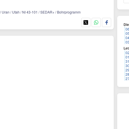
 / Uran / Utah / NI 43-101 / SEDAR+ / Bohrprogramm
Di
0
0
0
0
Let
0
0
3
3
2
2
2