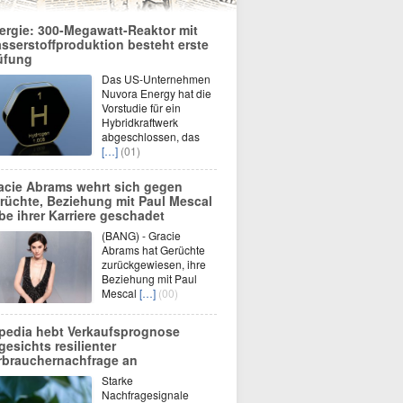
ergie: 300-Megawatt-Reaktor mit
sserstoffproduktion besteht erste
üfung
Das US-Unternehmen
Nuvora Energy hat die
Vorstudie für ein
Hybridkraftwerk
abgeschlossen, das
[…]
(01)
acie Abrams wehrt sich gegen
rüchte, Beziehung mit Paul Mescal
be ihrer Karriere geschadet
(BANG) - Gracie
Abrams hat Gerüchte
zurückgewiesen, ihre
Beziehung mit Paul
Mescal
[…]
(00)
pedia hebt Verkaufsprognose
gesichts resilienter
rbrauchernachfrage an
Starke
Nachfragesignale