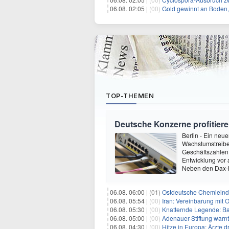
06.08. 02:05 |
(00)
Gold gewinnt an Boden,
TOP-THEMEN
Deutsche Konzerne profitie
Berlin - Ein ne
Wachstumstreiber
Geschäftszahlen 
Entwicklung vor
Neben den Dax-
06.08. 06:00 |
(01)
Ostdeutsche Chemieindu
06.08. 05:54 |
(00)
Iran: Vereinbarung mit 
06.08. 05:30 |
(00)
Knatternde Legende: B
06.08. 05:00 |
(00)
Adenauer-Stiftung warn
06.08. 04:30 |
(00)
Hitze in Europa: Ärzte