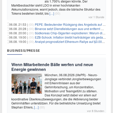
als 1.700% steigen könnte. Der
Marktbeobachter sieht LDO in einer hochriskanten
Akkumulationszone, warnt jedoch, dass die bärische Struktur des
Tokens bestehen bleibt, bis
[…]
(00)
vor 1 Stunde
06.08. 21:53 |
(00)
PEPE: Bedeutender Rückgang des Angebots auf Börsen – Was kommt als Nächstes?
06.08. 20:28 |
(00)
Binance setzt Dienstleistungen aus und entfernt mehrere Krypto-Paare: Wer ist betroffen?
06.08. 20:00 |
(00)
Südkoreas Chip-Giganten explodieren: Warum dieser Rekord-Tag die KI-Branche erschüttert
06.08. 19:00 |
(00)
EZB-Schock: Inflation bleibt hartnäckiger als gedacht – 2027 wird zum kritischen Test
06.08. 19:00 |
(00)
Analyst prognostiziert Ethereum-Rallye auf $3.000 nach entscheidendem On-Chain-Ausbruch
BUSINESS/PRESSE
Wenn Mitarbeitende Bälle werfen und neue
Energie gewinnen
München, 06.08.2026 (lifePR) - Neuro-
Jonglage verbindet Jonglierbewegungen
mit Erkenntnissen aus der
Gehirnforschung, um Konzentration,
Motivation und Teamgefühl zu stärken.
Das Konzept setzt dabei vor allem auf
koordinative Überkreuzbewegungen, die die Aktivierung beider
Gehirnhälften unterstützen. Für die betriebliche Umsetzung bietet
Stephan Ehlers,
[…]
(00)
vor 8 Stunden