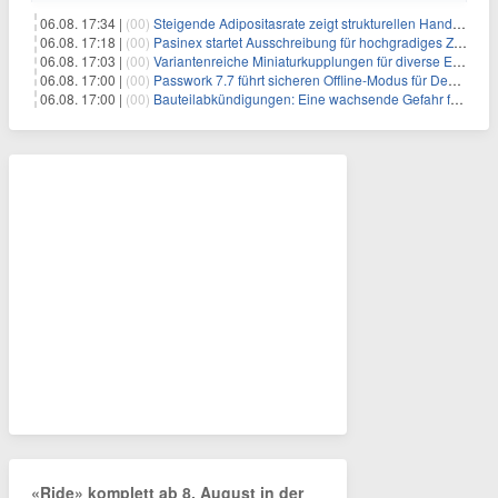
06.08. 17:34 |
(00)
Steigende Adipositasrate zeigt strukturellen Handlungsbedarf bei der Ernährung schulpflichtiger Kinder
06.08. 17:18 |
(00)
Pasinex startet Ausschreibung für hochgradiges Zinksulfidkonzentrat mit Germanium- und Silbergehalten und stellt ein Betriebsupdate bereit
06.08. 17:03 |
(00)
Variantenreiche Miniaturkupplungen für diverse Einsatzbereiche
06.08. 17:00 |
(00)
Passwork 7.7 führt sicheren Offline-Modus für Desktop- und Mobile-Apps ein
06.08. 17:00 |
(00)
Bauteilabkündigungen: Eine wachsende Gefahr für industrielle Elektroniksysteme
«Ride» komplett ab 8. August in der