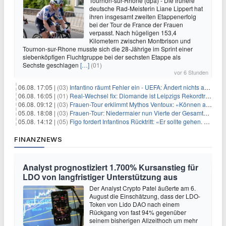
Tournon-sur-Rhône (dpa) - Die frühere
deutsche Rad-Meisterin Liane Lippert hat
ihren insgesamt zweiten Etappenerfolg
bei der Tour de France der Frauen
verpasst. Nach hügeligen 153,4
Kilometern zwischen Montbrison und
Tournon-sur-Rhone musste sich die 28-Jährige im Sprint einer
siebenköpfigen Fluchtgruppe bei der sechsten Etappe als
Sechste geschlagen
[…]
(01)
vor 6 Stunden
06.08. 17:05 |
(03)
Infantino räumt Fehler ein - UEFA: Ändert nichts an Boykott
06.08. 16:05 |
(01)
Real-Wechsel fix: Diomande ist Leipzigs Rekordtransfer
06.08. 09:12 |
(03)
Frauen-Tour erklimmt Mythos Ventoux: «Können alles schaffen»
05.08. 18:08 |
(03)
Frauen-Tour: Niedermaier nun Vierte der Gesamtwertung
05.08. 14:12 |
(05)
Figo fordert Infantinos Rücktritt: «Er sollte gehen. Jetzt»
FINANZNEWS
Analyst prognostiziert 1.700% Kursanstieg für
LDO von langfristiger Unterstützung aus
Der Analyst Crypto Patel äußerte am 6.
August die Einschätzung, dass der LDO-
Token von Lido DAO nach einem
Rückgang von fast 94% gegenüber
seinem bisherigen Allzeithoch um mehr