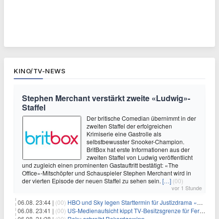
KINO/TV-NEWS
Stephen Merchant verstärkt zweite «Ludwig»-
Staffel
Der britische Comedian übernimmt in der
zweiten Staffel der erfolgreichen
Krimiserie eine Gastrolle als
selbstbewusster Snooker-Champion.
BritBox hat erste Informationen aus der
zweiten Staffel von Ludwig veröffentlicht
und zugleich einen prominenten Gastauftritt bestätigt: «The
Office»-Mitschöpfer und Schauspieler Stephen Merchant wird in
der vierten Episode der neuen Staffel zu sehen sein.
[…]
(00)
vor 1 Stunde
06.08. 23:44 |
(00)
HBO und Sky legen Starttermin für Justizdrama «War» fest
06.08. 23:41 |
(00)
US-Medienaufsicht kippt TV-Besitzsgrenze für Fernsehsender
06.08. 21:28 |
(00)
Roku schreibt Rekordgewinn