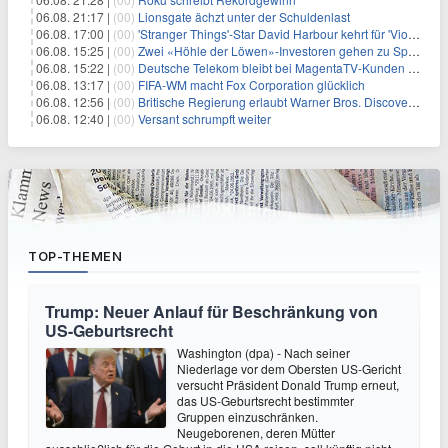
06.08. 21:17 |
(00)
Lionsgate ächzt unter der Schuldenlast
06.08. 17:00 |
(00)
'Stranger Things'-Star David Harbour kehrt für 'Violent Night 2' zurück – Kristen Bell stößt zur Besetzung
06.08. 15:25 |
(00)
Zwei «Höhle der Löwen»-Investoren gehen zu Springer
06.08. 15:22 |
(00)
Deutsche Telekom bleibt bei MagentaTV-Kunden vage
06.08. 13:17 |
(00)
FIFA-WM macht Fox Corporation glücklich
06.08. 12:56 |
(00)
Britische Regierung erlaubt Warner Bros. Discovery-Übernahme
06.08. 12:40 |
(00)
Versant schrumpft weiter
TOP-THEMEN
Trump: Neuer Anlauf für Beschränkung von
US-Geburtsrecht
Washington (dpa) - Nach seiner
Niederlage vor dem Obersten US-Gericht
versucht Präsident Donald Trump erneut,
das US-Geburtsrecht bestimmter
Gruppen einzuschränken.
Neugeborenen, deren Mütter