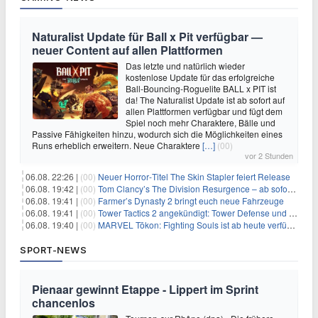
Naturalist Update für Ball x Pit verfügbar —
neuer Content auf allen Plattformen
Das letzte und natürlich wieder
kostenlose Update für das erfolgreiche
Ball-Bouncing-Roguelite BALL x PIT ist
da! The Naturalist Update ist ab sofort auf
allen Plattformen verfügbar und fügt dem
Spiel noch mehr Charaktere, Bälle und
Passive Fähigkeiten hinzu, wodurch sich die Möglichkeiten eines
Runs erheblich erweitern. Neue Charaktere
[…]
(00)
vor 2 Stunden
06.08. 22:26 |
(00)
Neuer Horror‑Titel The Skin Stapler feiert Release
06.08. 19:42 |
(00)
Tom Clancy’s The Division Resurgence – ab sofort für euch verfügbar
06.08. 19:41 |
(00)
Farmer’s Dynasty 2 bringt euch neue Fahrzeuge
06.08. 19:41 |
(00)
Tower Tactics 2 angekündigt: Tower Defense und Deckbuilding Kombo kehrt zurück
06.08. 19:40 |
(00)
MARVEL Tōkon: Fighting Souls ist ab heute verfügbar
SPORT-NEWS
Pienaar gewinnt Etappe - Lippert im Sprint
chancenlos