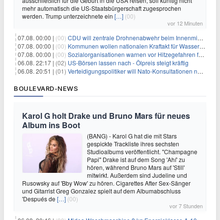
ausschließlich für die Geburt in die USA reisen, soll künftig nicht
mehr automatisch die US-Staatsbürgerschaft zugesprochen
werden. Trump unterzeichnete ein
[…]
(00)
vor 12 Minuten
07.08. 00:00 |
(00)
CDU will zentrale Drohnenabwehr beim Innenministerium
07.08. 00:00 |
(00)
Kommunen wollen nationalen Kraftakt für Wasserversorgung
07.08. 00:00 |
(00)
Sozialorganisationen warnen vor Hitzegefahren für Obdachlose
06.08. 22:17 |
(02)
US-Börsen lassen nach - Ölpreis steigt kräftig
06.08. 20:51 |
(01)
Verteidigungspolitiker will Nato-Konsultationen nach Drohnenfund
BOULEVARD-NEWS
Karol G holt Drake und Bruno Mars für neues
Album ins Boot
(BANG) - Karol G hat die mit Stars
gespickte Trackliste ihres sechsten
Studioalbums veröffentlicht. "Champagne
Papi" Drake ist auf dem Song 'Ahí' zu
hören, während Bruno Mars auf 'Still'
mitwirkt. Außerdem sind Judeline und
Rusowsky auf 'Bby Wow' zu hören. Cigarettes After Sex-Sänger
und Gitarrist Greg Gonzalez spielt auf dem Albumabschluss
'Después de
[…]
(00)
vor 7 Stunden