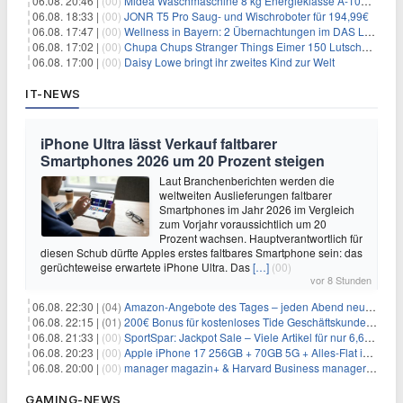
06.08. 20:46 |
(00)
Midea Waschmaschine 8 kg Energieklasse A-10% 1400 U/Min für 289,97€
06.08. 18:33 |
(00)
JONR T5 Pro Saug- und Wischroboter für 194,99€
06.08. 17:47 |
(00)
Wellness in Bayern: 2 Übernachtungen im DAS LUDWIG Sports Resort inkl. HP + Wellness ab 174€ p.P.
06.08. 17:02 |
(00)
Chupa Chups Stranger Things Eimer 150 Lutscher für 21,95€
06.08. 17:00 |
(00)
Daisy Lowe bringt ihr zweites Kind zur Welt
IT-NEWS
iPhone Ultra lässt Verkauf faltbarer
Smartphones 2026 um 20 Prozent steigen
Laut Branchenberichten werden die
weltweiten Auslieferungen faltbarer
Smartphones im Jahr 2026 im Vergleich
zum Vorjahr voraussichtlich um 20
Prozent wachsen. Hauptverantwortlich für
diesen Schub dürfte Apples erstes faltbares Smartphone sein: das
gerüchteweise erwartete iPhone Ultra. Das
[…]
(00)
vor 8 Stunden
06.08. 22:30 |
(04)
Amazon-Angebote des Tages – jeden Abend neue Deals zum Stöbern
06.08. 22:15 |
(01)
200€ Bonus für kostenloses Tide Geschäftskundenkonto
06.08. 21:33 |
(00)
SportSpar: Jackpot Sale – Viele Artikel für nur 6,66€ – nur 48 Stunden
06.08. 20:23 |
(00)
Apple iPhone 17 256GB + 70GB 5G + Alles-Flat im Vodafone-Netz für 34,99€/Monat – eff. 4,65€/Monat
06.08. 20:00 |
(00)
manager magazin+ & Harvard Business manager+ Digital-Kombi-Abo 1 Monat kostenlos
GAMING-NEWS