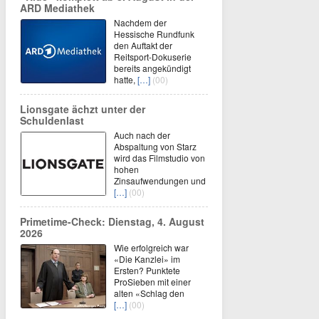
ARD Mediathek
Nachdem der
Hessische Rundfunk
den Auftakt der
Reitsport-Dokuserie
bereits angekündigt
hatte,
[…]
(00)
Lionsgate ächzt unter der
Schuldenlast
Auch nach der
Abspaltung von Starz
wird das Filmstudio von
hohen
Zinsaufwendungen und
[…]
(00)
Primetime-Check: Dienstag, 4. August
2026
Wie erfolgreich war
«Die Kanzlei» im
Ersten? Punktete
ProSieben mit einer
alten «Schlag den
[…]
(00)