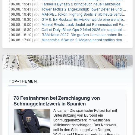
06.08. 19:41 |
(00)
Farmer’s Dynasty 2 bringt euch neue Fahrzeuge
06.08. 19:41 |
(00)
Tower Tactics 2 angekündigt: Tower Defense und Deckbuilding Kombo kehrt zurück
06.08. 19:40 |
(00)
MARVEL Tōkon: Fighting Souls ist ab heute verfügbar
06.08. 19:30 |
(00)
GTA 6: Ex-Rockstar-Entwickler würde eine weitere Verschiebung nicht überraschen
06.08. 19:00 |
(00)
Marvel Rivals: Leak deutet auf Rennmodus mit Fahrzeugen hin
06.08. 18:30 |
(00)
Call of Duty: Black Ops 2 feiert 2026 ein unglaubliches Comeback
06.08. 18:10 |
(00)
RAM-Krise 2027: Die großen Hersteller haben ihre Produktion offenbar schon verkauft
06.08. 17:00 |
(00)
Minecraft auf Switch 2: Mojang nennt endlich den Releasetermin
TOP-THEMEN
78 Festnahmen bei Zerschlagung von
Schmuggelnetzwerk in Spanien
Alicante - Die spanische Polizei hat mit
Unterstützung von Europol ein
Schmuggelnetzwerk im westlichen
Mittelmeer zerschlagen. Das Netzwerk
soll in den Schmuggel von Drogen,
Waffen und Migranten zwischen Europa