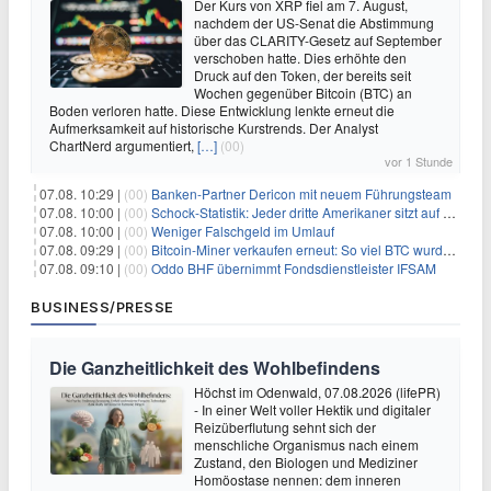
Der Kurs von XRP fiel am 7. August,
nachdem der US-Senat die Abstimmung
über das CLARITY-Gesetz auf September
verschoben hatte. Dies erhöhte den
Druck auf den Token, der bereits seit
Wochen gegenüber Bitcoin (BTC) an
Boden verloren hatte. Diese Entwicklung lenkte erneut die
Aufmerksamkeit auf historische Kurstrends. Der Analyst
ChartNerd argumentiert,
[…]
(00)
vor 1 Stunde
07.08. 10:29 |
(00)
Banken-Partner Dericon mit neuem Führungsteam
07.08. 10:00 |
(00)
Schock-Statistik: Jeder dritte Amerikaner sitzt auf dem Trockenen – warum Sparen zur Luxus-Aktivität wird
07.08. 10:00 |
(00)
Weniger Falschgeld im Umlauf
07.08. 09:29 |
(00)
Bitcoin-Miner verkaufen erneut: So viel BTC wurde angeblich abgesetzt
07.08. 09:10 |
(00)
Oddo BHF übernimmt Fondsdienstleister IFSAM
BUSINESS/PRESSE
Die Ganzheitlichkeit des Wohlbefindens
Höchst im Odenwald, 07.08.2026 (lifePR)
- In einer Welt voller Hektik und digitaler
Reizüberflutung sehnt sich der
menschliche Organismus nach einem
Zustand, den Biologen und Mediziner
Homöostase nennen: dem inneren