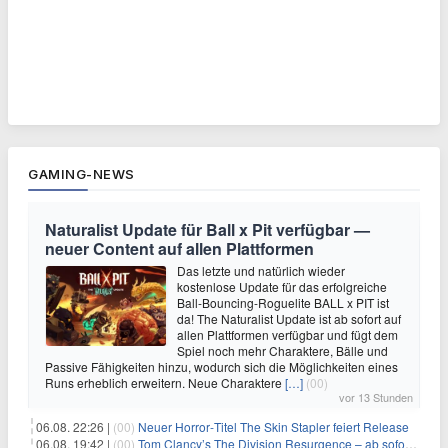
GAMING-NEWS
Naturalist Update für Ball x Pit verfügbar —
neuer Content auf allen Plattformen
Das letzte und natürlich wieder
kostenlose Update für das erfolgreiche
Ball-Bouncing-Roguelite BALL x PIT ist
da! The Naturalist Update ist ab sofort auf
allen Plattformen verfügbar und fügt dem
Spiel noch mehr Charaktere, Bälle und
Passive Fähigkeiten hinzu, wodurch sich die Möglichkeiten eines
Runs erheblich erweitern. Neue Charaktere
[…]
(00)
vor 13 Stunden
06.08. 22:26 |
(00)
Neuer Horror‑Titel The Skin Stapler feiert Release
06.08. 19:42 |
(00)
Tom Clancy’s The Division Resurgence – ab sofort für euch verfügbar