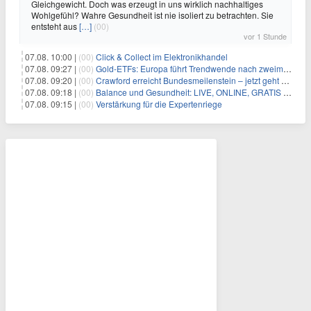
Gleichgewicht. Doch was erzeugt in uns wirklich nachhaltiges
Wohlgefühl? Wahre Gesundheit ist nie isoliert zu betrachten. Sie
entsteht aus
[…]
(00)
vor 1 Stunde
07.08. 10:00 |
(00)
Click & Collect im Elektronikhandel
07.08. 09:27 |
(00)
Gold-ETFs: Europa führt Trendwende nach zweimonatiger Schwächephase an
07.08. 09:20 |
(00)
Crawford erreicht Bundesmeilenstein – jetzt geht es in die finale Phase!
07.08. 09:18 |
(00)
Balance und Gesundheit: LIVE, ONLINE, GRATIS am Mi 19.08.2026 um 19:00 Uhr
07.08. 09:15 |
(00)
Verstärkung für die Expertenriege