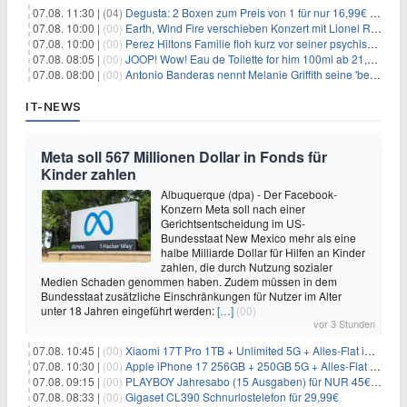
07.08. 11:30 |
(04)
Degusta: 2 Boxen zum Preis von 1 für nur 16,99€ inkl. Versand
07.08. 10:00 |
(00)
Earth, Wind Fire verschieben Konzert mit Lionel Richie nach medizinischem Notfall
07.08. 10:00 |
(00)
Perez Hiltons Familie floh kurz vor seiner psychischen Krise aus dem Haus
07.08. 08:05 |
(00)
JOOP! Wow! Eau de Toilette for him 100ml ab 21,84€ im Sparabo
07.08. 08:00 |
(00)
Antonio Banderas nennt Melanie Griffith seine 'beste Freundin'
IT-NEWS
Meta soll 567 Millionen Dollar in Fonds für
Kinder zahlen
Albuquerque (dpa) - Der Facebook-
Konzern Meta soll nach einer
Gerichtsentscheidung im US-
Bundesstaat New Mexico mehr als eine
halbe Milliarde Dollar für Hilfen an Kinder
zahlen, die durch Nutzung sozialer
Medien Schaden genommen haben. Zudem müssen in dem
Bundesstaat zusätzliche Einschränkungen für Nutzer im Alter
unter 18 Jahren eingeführt werden:
[…]
(00)
vor 3 Stunden
07.08. 10:45 |
(00)
Xiaomi 17T Pro 1TB + Unlimited 5G + Alles-Flat im o2 Netz für 29,99€/Monat – eff. 1,15€/Monat
07.08. 10:30 |
(00)
Apple iPhone 17 256GB + 250GB 5G + Alles-Flat im Telekom-Netz für 34€/Monat – eff. 6,29€/Monat
07.08. 09:15 |
(00)
PLAYBOY Jahresabo (15 Ausgaben) für NUR 45€ (statt 198€)
07.08. 08:33 |
(00)
Gigaset CL390 Schnurlostelefon für 29,99€