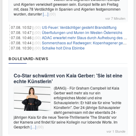
und Algerien verwickelt gewesen sein. Europol teilte am Freitag
mit, dass 78 Verdächtige in Spanien und Algerien festgenommen
wurden, darunter
[…]
(00)
vor 7 Minuten
07.08. 10:52 |
(00)
US-Feuer: Verdächtiger gesteht Brandstiftung
07.08. 10:47 |
(00)
Überflutungen und Muren im Westen Österreichs
07.08. 10:46 |
(00)
ADAC erwartet mehr Staus durch Aufhebung des Lkw-Fahrverbots
07.08. 10:44 |
(00)
Sommerchaos auf Radwegen: Kopenhagener genervt von Touristen
07.08. 10:30 |
(00)
Schalke holt Dina Ebimbe
BOULEVARD-NEWS
Co-Star schwärmt von Kaia Gerber: 'Sie ist eine
echte Künstlerin'
(BANG) - Für Graham Campbell ist Kaia
Gerber weit mehr als nur ein
erfolgreiches Model und eine
Schauspielerin: Er hält sie für eine "echte
Künstlerin". Der 24-jährige Schauspieler
steht gemeinsam mit der ebenfalls 24-
jährigen Kaia für die neue Teenie-Thrillerserie 'The Shards' vor
der Kamera und findet für seine Kollegin nur lobende Worte. Im
Gespräch
[…]
(00)
vor 1 Stunde