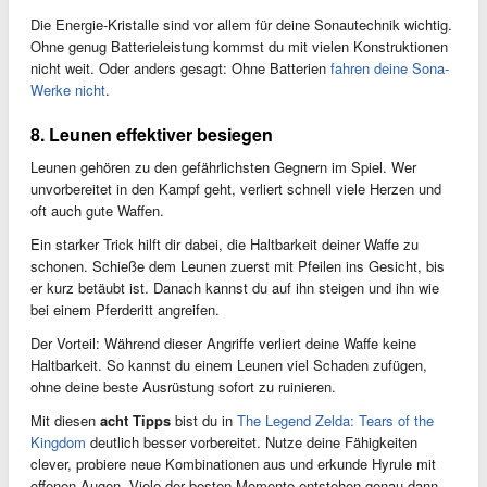
Die Energie-Kristalle sind vor allem für deine Sonautechnik wichtig.
Ohne genug Batterieleistung kommst du mit vielen Konstruktionen
nicht weit. Oder anders gesagt: Ohne Batterien
fahren deine Sona-
Werke nicht
.
8. Leunen effektiver besiegen
Leunen gehören zu den gefährlichsten Gegnern im Spiel. Wer
unvorbereitet in den Kampf geht, verliert schnell viele Herzen und
oft auch gute Waffen.
Ein starker Trick hilft dir dabei, die Haltbarkeit deiner Waffe zu
schonen. Schieße dem Leunen zuerst mit Pfeilen ins Gesicht, bis
er kurz betäubt ist. Danach kannst du auf ihn steigen und ihn wie
bei einem Pferderitt angreifen.
Der Vorteil: Während dieser Angriffe verliert deine Waffe keine
Haltbarkeit. So kannst du einem Leunen viel Schaden zufügen,
ohne deine beste Ausrüstung sofort zu ruinieren.
Mit diesen
acht Tipps
bist du in
The Legend Zelda: Tears of the
Kingdom
deutlich besser vorbereitet. Nutze deine Fähigkeiten
clever, probiere neue Kombinationen aus und erkunde Hyrule mit
offenen Augen. Viele der besten Momente entstehen genau dann,