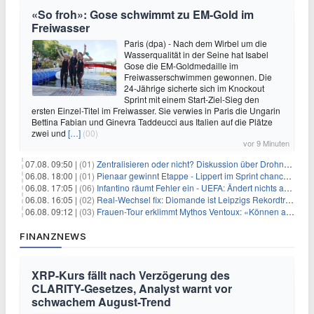
«So froh»: Gose schwimmt zu EM-Gold im
Freiwasser
Paris (dpa) - Nach dem Wirbel um die
Wasserqualität in der Seine hat Isabel
Gose die EM-Goldmedaille im
Freiwasserschwimmen gewonnen. Die
24-Jährige sicherte sich im Knockout
Sprint mit einem Start-Ziel-Sieg den
ersten Einzel-Titel im Freiwasser. Sie verwies in Paris die Ungarin
Bettina Fabian und Ginevra Taddeucci aus Italien auf die Plätze
zwei und
[…]
(00)
vor 9 Minuten
07.08. 09:50 |
(01)
Zentralisieren oder nicht? Diskussion über Drohnenabwehr
06.08. 18:00 |
(01)
Pienaar gewinnt Etappe - Lippert im Sprint chancenlos
06.08. 17:05 |
(06)
Infantino räumt Fehler ein - UEFA: Ändert nichts an Boykott
06.08. 16:05 |
(02)
Real-Wechsel fix: Diomande ist Leipzigs Rekordtransfer
06.08. 09:12 |
(03)
Frauen-Tour erklimmt Mythos Ventoux: «Können alles schaffen»
FINANZNEWS
XRP-Kurs fällt nach Verzögerung des
CLARITY-Gesetzes, Analyst warnt vor
schwachem August-Trend