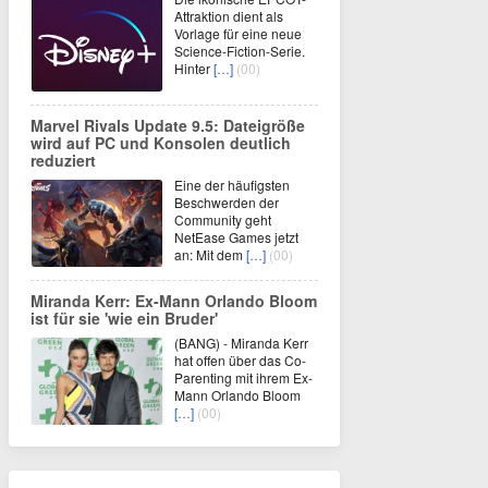
Attraktion dient als
Vorlage für eine neue
Science-Fiction-Serie.
Hinter
[…]
(00)
Marvel Rivals Update 9.5: Dateigröße
wird auf PC und Konsolen deutlich
reduziert
Eine der häufigsten
Beschwerden der
Community geht
NetEase Games jetzt
an: Mit dem
[…]
(00)
Miranda Kerr: Ex-Mann Orlando Bloom
ist für sie 'wie ein Bruder'
(BANG) - Miranda Kerr
hat offen über das Co-
Parenting mit ihrem Ex-
Mann Orlando Bloom
[…]
(00)