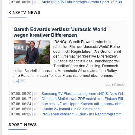
07.08. 08:30 |
(00)
Atera 022685 Fahrradträger Strada Sport 3 für 337,48€
KINO/TV-NEWS
Gareth Edwards verlässt 'Jurassic World'
wegen kreativer Differenzen
(BANG) - Gareth Edwards wird beim
nächsten Film der 'Jurassic World'-Reihe
doch nicht Regie führen. Als Grund nennt
der Filmemacher "kreative Differenzen".
Zunächst berichtete das Branchenportal
'Deadline' über den Ausstieg. Demnach
sollen Scarlett Johansson, Mahershala Ali und Jonathan Bailey
ihre Rollen im neuen Teil des Franchise erneut übernehmen.
[…]
(00)
vor 1 Stunde
07.08. 09:20 |
(00)
Samsung TV Plus startet eigenen «NCIS: New Orleans»-Sender
07.08. 09:17 |
(00)
Drehstart Staffel zwei: ZDF macht mit «Einfach Elli» weiter
07.08. 08:24 |
(00)
sixx setzt «Fixer Upper: Kochen mit Joanna» ohne Pause fort
07.08. 08:23 |
(00)
«Smile 2» kommt zur Geisterstunde
07.08. 08:22 |
(00)
ProSieben verbannt «Eden» ins Nachtprogramm
SPORT-NEWS