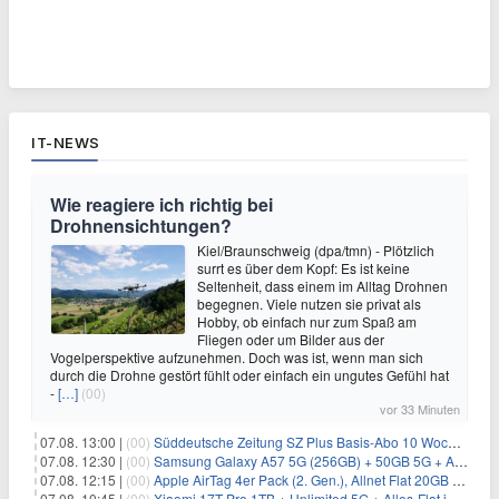
IT-NEWS
Wie reagiere ich richtig bei
Drohnensichtungen?
Kiel/Braunschweig (dpa/tmn) - Plötzlich
surrt es über dem Kopf: Es ist keine
Seltenheit, dass einem im Alltag Drohnen
begegnen. Viele nutzen sie privat als
Hobby, ob einfach nur zum Spaß am
Fliegen oder um Bilder aus der
Vogelperspektive aufzunehmen. Doch was ist, wenn man sich
durch die Drohne gestört fühlt oder einfach ein ungutes Gefühl hat
-
[…]
(00)
vor 33 Minuten
07.08. 13:00 |
(00)
Süddeutsche Zeitung SZ Plus Basis-Abo 10 Wochen für 10€
07.08. 12:30 |
(00)
Samsung Galaxy A57 5G (256GB) + 50GB 5G + Alles-Flat im Vodafone-Netz für 19,99€/Monat – eff. 2,36€/Monat
07.08. 12:15 |
(00)
Apple AirTag 4er Pack (2. Gen.), Allnet Flat 20GB 5G im Telekom-Netz für 14,99€/Monat – eff. 2,07€/Monat
07.08. 10:45 |
(00)
Xiaomi 17T Pro 1TB + Unlimited 5G + Alles-Flat im o2 Netz für 29,99€/Monat – eff. 1,15€/Monat