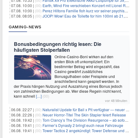
07.08. 10:33 |
(00)
Fanttik X9 Pro Elektrische Akku-Luftpumpe für 39,99€
07.08. 10:00 |
(00)
Earth, Wind Fire verschieben Konzert mit Lionel Richie nach medizinischem Notfall
07.08. 10:00 |
(00)
Perez Hiltons Familie floh kurz vor seiner psychischen Krise aus dem Haus
07.08. 08:05 |
(00)
JOOP! Wow! Eau de Toilette for him 100ml ab 21,84€ im Sparabo
GAMING-NEWS
Bonusbedingungen richtig lesen: Die
häufigsten Stolperfallen
Online-Casino-Boni wirken auf den
ersten Blick oft unkompliziert: Ein
bestimmter Betrag wird eingezahlt, das
Casino gewährt zusätzliches
Bonusguthaben oder Freispiele und
anschließend kann gespielt werden. In
der Praxis hängen Nutzung und Auszahlung eines Bonus jedoch
von zahlreichen Bedingungen ab. Wer diese Regeln nicht kennt,
kann schnell
[…]
(00)
vor 48 Minuten
06.08. 22:27 |
(00)
Naturalist Update für Ball x Pit verfügbar — neuer Content auf allen Plattformen
06.08. 22:26 |
(00)
Neuer Horror‑Titel The Skin Stapler feiert Release
06.08. 19:42 |
(00)
Tom Clancy’s The Division Resurgence – ab sofort für euch verfügbar
06.08. 19:41 |
(00)
Farmer’s Dynasty 2 bringt euch neue Fahrzeuge
06.08. 19:41 |
(00)
Tower Tactics 2 angekündigt: Tower Defense und Deckbuilding Kombo kehrt zurück