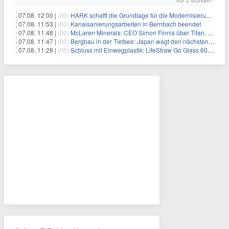
vor 2 Stunden
07.08. 12:00 |
(00)
HARK schafft die Grundlage für die Modernisierung seiner IBM i-Anwendungen
07.08. 11:53 |
(00)
Kanalsanierungsarbeiten in Bernbach beendet
07.08. 11:48 |
(00)
McLaren Minerals: CEO Simon Finnis über Titan, Zirkon und Seltene Erden
07.08. 11:47 |
(00)
Bergbau in der Tiefsee: Japan wagt den nächsten Schritt
07.08. 11:28 |
(00)
Schluss mit Einwegplastik: LifeStraw Go Glass 600ml bringt gefiltertes Trinkwasser aus der Glasflasche