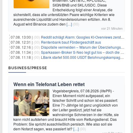
entfernen: QNT/BTC, RPL/USDC,
SIGN/BNB und SKL/USDC. Diese
Entscheidung folgt einer Analyse, die
sicherstellt, dass alle unterstützten Paare wichtige Kriterien wie
ausreichende Liquidität und Handelsvolumen erfüllen. Am 8.
August wird Binance zudem den
[…]
(00)
vor 21 Minuten
07.08. 13:00 |
(00)
Reddit schlägt Alarm: Googles KI-Overviews zerstören das Traffic-Geschäftsmodell
07.08. 12:31 |
(00)
Rentenbank baut Fördergeschäft aus
07.08. 12:16 |
(00)
Dispofalle vermeiden – Warum der Überziehungskredit teurer ist als gedacht
07.08. 11:34 |
(00)
Sparkassen-Broker S-Neo legt gut los – doch die Schwachstellen bleiben
07.08. 11:18 |
(00)
LBank startet 500.000 USDT Belohnungskampagne mit Pudgy Penguins
BUSINESS/PRESSE
Wenn ein Telefonat Leben rettet
Vogelsbergkreis, 07.08.2026 (lifePR) -
Einen Moment nicht aufgepasst, ein
falscher Schritt und schon ist es passiert:
Eine 71-Jährige ist ganz unglücklich von
der Leiter gestürzt, jetzt hat sie
wahnsinnige Schmerzen in der Hüfte, sie
kann nicht aufstehen und braucht Hilfe vom Rettungsdienst. Das
Problem: Sie spricht ausschließlich persisch. Wie also soll sie
dem Notarzt sagen, was passiert ist?
[…]
(00)