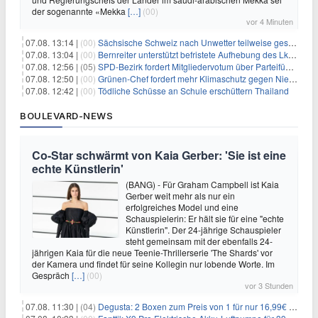
der sogenannte «Mekka
[…]
(00)
vor 4 Minuten
07.08. 13:14 |
(00)
Sächsische Schweiz nach Unwetter teilweise gesperrt
07.08. 13:04 |
(00)
Bernreiter unterstützt befristete Aufhebung des Lkw-Fahrverbots
07.08. 12:56 |
(05)
SPD-Bezirk fordert Mitgliedervotum über Parteiführung
07.08. 12:50 |
(00)
Grünen-Chef fordert mehr Klimaschutz gegen Niedrigwasser
07.08. 12:42 |
(00)
Tödliche Schüsse an Schule erschüttern Thailand
BOULEVARD-NEWS
Co-Star schwärmt von Kaia Gerber: 'Sie ist eine
echte Künstlerin'
(BANG) - Für Graham Campbell ist Kaia
Gerber weit mehr als nur ein
erfolgreiches Model und eine
Schauspielerin: Er hält sie für eine "echte
Künstlerin". Der 24-jährige Schauspieler
steht gemeinsam mit der ebenfalls 24-
jährigen Kaia für die neue Teenie-Thrillerserie 'The Shards' vor
der Kamera und findet für seine Kollegin nur lobende Worte. Im
Gespräch
[…]
(00)
vor 3 Stunden
07.08. 11:30 |
(04)
Degusta: 2 Boxen zum Preis von 1 für nur 16,99€ inkl. Versand