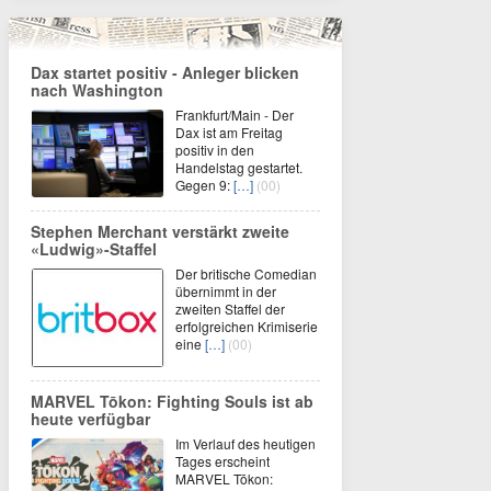
Dax startet positiv - Anleger blicken
nach Washington
Frankfurt/Main - Der
Dax ist am Freitag
positiv in den
Handelstag gestartet.
Gegen 9:
[…]
(00)
Stephen Merchant verstärkt zweite
«Ludwig»-Staffel
Der britische Comedian
übernimmt in der
zweiten Staffel der
erfolgreichen Krimiserie
eine
[…]
(00)
MARVEL Tōkon: Fighting Souls ist ab
heute verfügbar
Im Verlauf des heutigen
Tages erscheint
MARVEL Tōkon: