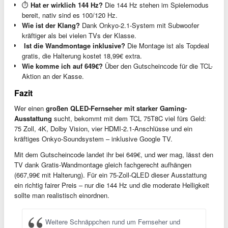
⏱️
Hat er wirklich 144 Hz?
Die 144 Hz stehen im Spielemodus
bereit, nativ sind es 100/120 Hz.
Wie ist der Klang?
Dank Onkyo-2.1-System mit Subwoofer
kräftiger als bei vielen TVs der Klasse.
️
Ist die Wandmontage inklusive?
Die Montage ist als Topdeal
gratis, die Halterung kostet 18,99€ extra.
Wie komme ich auf 649€?
Über den Gutscheincode für die TCL-
Aktion an der Kasse.
Fazit
Wer einen
großen QLED-Fernseher mit starker Gaming-
Ausstattung
sucht, bekommt mit dem TCL 75T8C viel fürs Geld:
75 Zoll, 4K, Dolby Vision, vier HDMI-2.1-Anschlüsse und ein
kräftiges Onkyo-Soundsystem – inklusive Google TV.
Mit dem Gutscheincode landet ihr bei 649€, und wer mag, lässt den
TV dank Gratis-Wandmontage gleich fachgerecht aufhängen
(667,99€ mit Halterung). Für ein 75-Zoll-QLED dieser Ausstattung
ein richtig fairer Preis – nur die 144 Hz und die moderate Helligkeit
sollte man realistisch einordnen.
Weitere Schnäppchen rund um Fernseher und