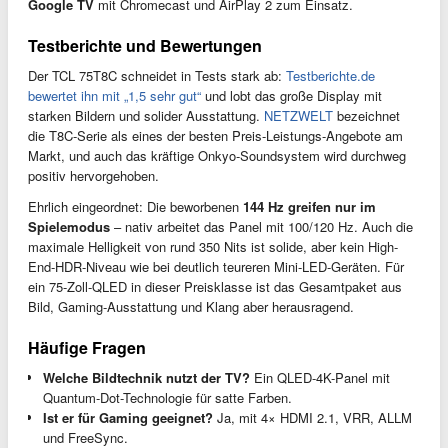
Google TV
mit Chromecast und AirPlay 2 zum Einsatz.
Testberichte und Bewertungen
Der TCL 75T8C schneidet in Tests stark ab:
Testberichte.de
bewertet ihn mit „1,5 sehr gut“
und lobt das große Display mit
starken Bildern und solider Ausstattung.
NETZWELT
bezeichnet
die T8C-Serie als eines der besten Preis-Leistungs-Angebote am
Markt, und auch das kräftige Onkyo-Soundsystem wird durchweg
positiv hervorgehoben.
Ehrlich eingeordnet: Die beworbenen
144 Hz greifen nur im
Spielemodus
– nativ arbeitet das Panel mit 100/120 Hz. Auch die
maximale Helligkeit von rund 350 Nits ist solide, aber kein High-
End-HDR-Niveau wie bei deutlich teureren Mini-LED-Geräten. Für
ein 75-Zoll-QLED in dieser Preisklasse ist das Gesamtpaket aus
Bild, Gaming-Ausstattung und Klang aber herausragend.
Häufige Fragen
Welche Bildtechnik nutzt der TV?
Ein QLED-4K-Panel mit
Quantum-Dot-Technologie für satte Farben.
Ist er für Gaming geeignet?
Ja, mit 4× HDMI 2.1, VRR, ALLM
und FreeSync.