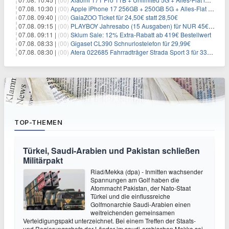
07.08. 10:30 |
(00)
Apple iPhone 17 256GB + 250GB 5G + Alles-Flat im Telekom-Netz für 34€/Monat – eff. 6,29€/Monat
07.08. 09:40 |
(00)
GaiaZOO Ticket für 24,50€ statt 28,50€
07.08. 09:15 |
(00)
PLAYBOY Jahresabo (15 Ausgaben) für NUR 45€ (statt 198€)
07.08. 09:11 |
(00)
Sklum Sale: 12% Extra-Rabatt ab 419€ Bestellwert
07.08. 08:33 |
(00)
Gigaset CL390 Schnurlostelefon für 29,99€
07.08. 08:30 |
(00)
Atera 022685 Fahrradträger Strada Sport 3 für 337,48€
TOP-THEMEN
Türkei, Saudi-Arabien und Pakistan schließen
Militärpakt
Riad/Mekka (dpa) - Inmitten wachsender
Spannungen am Golf haben die
Atommacht Pakistan, der Nato-Staat
Türkei und die einflussreiche
Golfmonarchie Saudi-Arabien einen
weitreichenden gemeinsamen
Verteidigungspakt unterzeichnet. Bei einem Treffen der Staats-
und Regierungschefs der Länder im saudi-arabischen Mekka sei