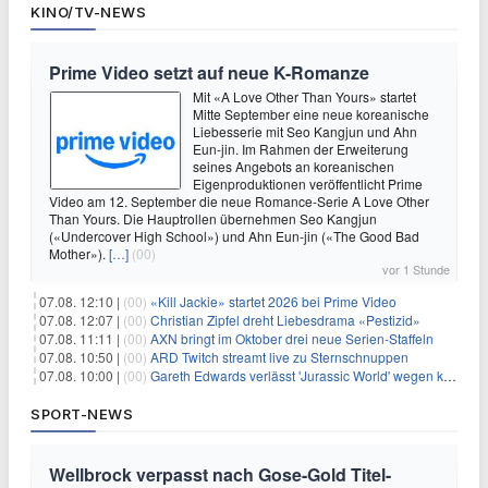
KINO/TV-NEWS
Prime Video setzt auf neue K-Romanze
Mit «A Love Other Than Yours» startet
Mitte September eine neue koreanische
Liebesserie mit Seo Kangjun und Ahn
Eun-jin. Im Rahmen der Erweiterung
seines Angebots an koreanischen
Eigenproduktionen veröffentlicht Prime
Video am 12. September die neue Romance-Serie A Love Other
Than Yours. Die Hauptrollen übernehmen Seo Kangjun
(«Undercover High School») und Ahn Eun-jin («The Good Bad
Mother»).
[…]
(00)
vor 1 Stunde
07.08. 12:10 |
(00)
«Kill Jackie» startet 2026 bei Prime Video
07.08. 12:07 |
(00)
Christian Zipfel dreht Liebesdrama «Pestizid»
07.08. 11:11 |
(00)
AXN bringt im Oktober drei neue Serien-Staffeln
07.08. 10:50 |
(00)
ARD Twitch streamt live zu Sternschnuppen
07.08. 10:00 |
(00)
Gareth Edwards verlässt 'Jurassic World' wegen kreativer Differenzen
SPORT-NEWS
Wellbrock verpasst nach Gose-Gold Titel-