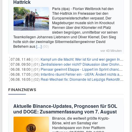
Hattrick
Paris (dpa) - Florian Wellbrock hat den
Titel-Hattrick im Freiwasser bei den
Europameisterschaften verpasst. Der
Magdeburger musste sich im Knockout
Rennen über drei Kilometer mit Platz
sieben begnügen, unmittelbar vor seinen
Teamkollegen Johannes Liebmann und Oliver Klemet. Den Sieg
holte sich der zweimalige Silbermedaillengewinner David
Betlehem aus
[…]
(00)
vor 43 Minuten
07.08. 11:46 |
(00)
Kampf um die Macht: Wer ist für und wer gegen Infantino?
07.08. 09:50 |
(01)
Zentralisieren oder nicht? Diskussion über Drohnenabwehr
06.08. 18:00 |
(01)
Pienaar gewinnt Etappe - Lippert im Sprint chancenlos
06.08. 17:05 |
(06)
Infantino räumt Fehler ein - UEFA: Ändert nichts an Boykott
06.08. 16:05 |
(02)
Real-Wechsel fix: Diomande ist Leipzigs Rekordtransfer
FINANZNEWS
Aktuelle Binance-Updates, Prognosen für SOL
und DOGE: Zusammenfassung vom 7. August
Binance, die weltweit größte Krypto-
Börse, wird am Samstag vier
Handelspaare von ihrer Plattform