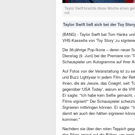
Taylor Swift brachte diese Woche einen gel
mit.
Taylor Swift ließ sich bei der Toy Stor
(BANG) - Taylor Swift bat Tom Hanks und 
VHS-Kassette von 'Toy Story' zu signiere
Die 36-jährige Pop-Ikone – deren neuer So
Dienstag (9. Juni) bei der Premiere von '
Schauspieler um Autogramme auf ihrer Au
Auf Fotos von der Veranstaltung ist zu s
und Buzz Lightyear in jedem Film der Re
ihnen, die als Jessie, das Cowgirl, seit 'T
gegenüber 'USA Today', warum er die VHS 
Er sagte: "Ich habe kein Selfie gemacht, 
Films signiert!" Der Schauspieler scherz
Signieren mitbringen können. Er sagte: "I
damit wir auch den hätten signieren kön
kommen."
Nachdem sie über den roten Teppich gega
des Films erneut auf die Bühne, um zwei 