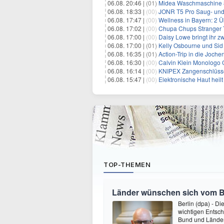
06.08. 20:46 |
(01)
Midea Waschmaschine 8
06.08. 18:33 |
(00)
JONR T5 Pro Saug- und 
06.08. 17:47 |
(00)
Wellness in Bayern: 2 Über
06.08. 17:02 |
(00)
Chupa Chups Stranger T
06.08. 17:00 |
(00)
Daisy Lowe bringt ihr zw
06.08. 17:00 |
(01)
Kelly Osbourne und Sid 
06.08. 16:35 |
(01)
Action-Trip in die Joche
06.08. 16:30 |
(00)
Calvin Klein Monologo 
06.08. 16:14 |
(00)
KNIPEX Zangenschlüsse
06.08. 15:47 |
(00)
Elektronische Haut heil
TOP-THEMEN
Länder wünschen sich vom 
Berlin (dpa) - D
wichtigen Entsc
Bund und Länder 