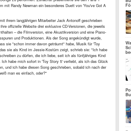
Bu
Fö
sam mit Randy Newman ein besonderes Duett von 'You've Got A
it ihrem langjährigen Mitarbeiter Jack Antonoff geschrieben
 ihre offizielle Website drei exklusive CD-Versionen, die jeweils
halten – die Filmversion, eine Akustikversion und eine Piano-
gsspuren und Produktionen. Als der Song angekündigt wurde,
Wa
ass sie "schon immer davon geträumt" habe, Musik für 'Toy
Sc
das sie als Kind im Jessie-Kostüm zeigt, schrieb sie: "Ich habe
be
hreiben zu dürfen, die ich liebe, seit ich als fünfjähriges Kind
Ich habe mich sofort in 'Toy Story 5' verliebt, als ich das Glück
hen, und ich habe diesen Song geschrieben, sobald ich nach der
eiß man es einfach, oder?"
Po
Bu