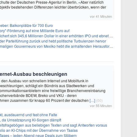
ulte der Deutschen Presse-Agentur in Berlin. «Aber natürlich
objektiv bestehenden Differenzen leichter überbrücken, wenn der
vor 41 Minuten
ieber: Balkonplätze für 700 Euro
ory"-Förderung auf eine Milliarde Euro auf
 345,6 Millionen Dollar in einer erhöhten IPO und ebnet den Weg für nicht-opioide Schmerztherapie
 der Parteiführung zurück und hebt politische Turbulenzen hervor
eurs von Mexiko hebt die anhaltenden Herausforderungen in der Governance und im Geschäftsumfeld hervor
nternet-Ausbau beschleunigen
m den Ausbau von schnellem Internet und Mobilfunk in
beschleunigen, schlägt ein Bündnis aus Stadtwerken und
ommunikationsanbietern eine freiwillige Branchenvereinbarung
ranchenverbände BDEW, Breko und VKU - deren
ehmen zusammen für knapp 60 Prozent der deutschen
[…]
(00)
vor 55 Minuten
t, ausdauernd und fast ohne Falte
en, da Umsatzsprung KI-Sorgen dämpft
eitsfragebögen aus beliebigen Texten und sagt Antworten voraus
olio an KI-Chips mit der Übernahme von Taalas
ages – jeden Abend neue Deals zum Stöbern