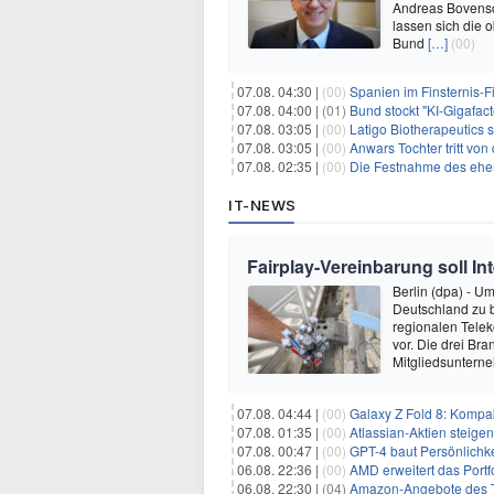
Andreas Bovensch
lassen sich die 
Bund
[…]
(00)
07.08. 04:30 |
(00)
Spanien im Finsternis-F
07.08. 04:00 |
(01)
Bund stockt "KI-Gigafact
07.08. 03:05 |
(00)
Latigo Biotherapeutics sichert sich
07.08. 03:05 |
(00)
Anwars Tochter tritt von
07.08. 02:35 |
(00)
Die Festnahme des ehemaligen Gouvern
IT-NEWS
Fairplay-Vereinbarung soll I
Berlin (dpa) - U
Deutschland zu 
regionalen Telek
vor. Die drei B
Mitgliedsuntern
07.08. 04:44 |
(00)
Galaxy Z Fold 8: Kompak
07.08. 01:35 |
(00)
Atlassian-Aktien steig
07.08. 00:47 |
(00)
GPT-4 baut Persönlichk
06.08. 22:36 |
(00)
AMD erweitert das Portf
06.08. 22:30 |
(04)
Amazon-Angebote des T