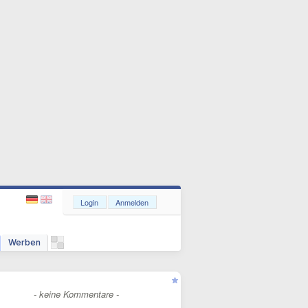
Login
Anmelden
Werben
- keine Kommentare -