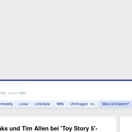
108
) · Forum (
690
)
munity
Lose
Lifestyle
WIN
Umfragen
Was ist klamm?
$$
ks und Tim Allen bei 'Toy Story 5'-