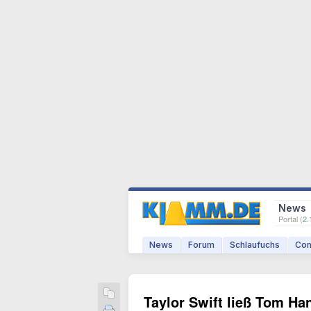
News
Portal (
2.
News
Forum
Schlaufuchs
Com
Taylor Swift ließ Tom Han