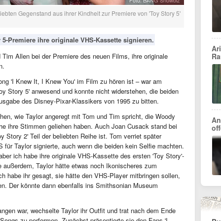
Foto: BANG Showbiz
iebten Gegenstand aus ihrer Kindheit zur Premiere von 'Toy Story 5'
y 5-Premiere ihre originale VHS-Kassette signieren.
Ar
Ra
Tim Allen bei der Premiere des neuen Films, ihre originale
n.
ng 'I Knew It, I Knew You' im Film zu hören ist – war am
Toy Story 5' anwesend und konnte nicht widerstehen, die beiden
sgabe des Disney-Pixar-Klassikers von 1995 zu bitten.
ehen, wie Taylor angeregt mit Tom und Tim spricht, die Woody
An
ihe ihre Stimmen geliehen haben. Auch Joan Cusack stand bei
of
oy Story 2' Teil der beliebten Reihe ist. Tom verriet später
für Taylor signierte, auch wenn die beiden kein Selfie machten.
aber ich habe ihre originale VHS-Kassette des ersten 'Toy Story'-
te außerdem, Taylor hätte etwas noch Ikonischeres zum
ch habe ihr gesagt, sie hätte den VHS-Player mitbringen sollen,
nen. Der könnte dann ebenfalls ins Smithsonian Museum
ngen war, wechselte Taylor ihr Outfit und trat nach dem Ende
Songs zu performen. Zunächst präsentierte sie den Fans 'I