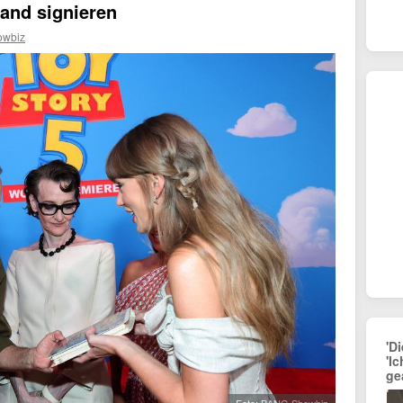
and signieren
wbiz
'D
'I
ge