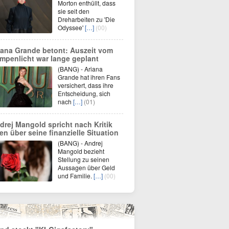
Morton enthüllt, dass
sie seit den
Dreharbeiten zu 'Die
Odyssee'
[…]
(00)
iana Grande betont: Auszeit vom
mpenlicht war lange geplant
(BANG) - Ariana
Grande hat ihren Fans
versichert, dass ihre
Entscheidung, sich
nach
[…]
(01)
drej Mangold spricht nach Kritik
fen über seine finanzielle Situation
(BANG) - Andrej
Mangold bezieht
Stellung zu seinen
Aussagen über Geld
und Familie.
[…]
(00)