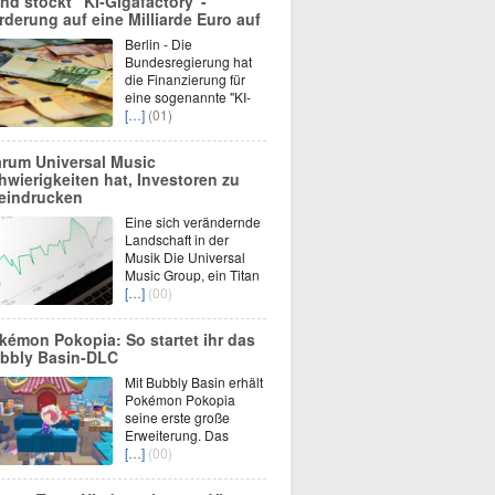
nd stockt "KI-Gigafactory"-
rderung auf eine Milliarde Euro auf
Berlin - Die
Bundesregierung hat
die Finanzierung für
eine sogenannte "KI-
[…]
(01)
rum Universal Music
hwierigkeiten hat, Investoren zu
eindrucken
Eine sich verändernde
Landschaft in der
Musik Die Universal
Music Group, ein Titan
[…]
(00)
kémon Pokopia: So startet ihr das
bbly Basin-DLC
Mit Bubbly Basin erhält
Pokémon Pokopia
seine erste große
Erweiterung. Das
[…]
(00)