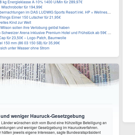
 kg Energieklasse A-10% 1400 U/Min für 289,97€
Wischroboter für 194,99€
nachtungen im DAS LUDWIG Sports Resort inkl. HP + Wellness ab 174€ p.P.
hings Eimer 150 Lutscher für 21,95€
eites Kind zur Welt
Wilson sollen ihre Verlobung gelöst haben
n Schweizer Arena inklusive Premium Hotel und Frühstück ab 59€ p.P.
Cap für 23,50€ – Logo-Patch, Baumwolle
l 150 mm (86 03 150 SB) für 35,99€
t sich unter Wasser ohne Strom
Bund weniger Hauruck-Gesetzgebung
ie Länder wünschen sich vom Bund eine frühzeitige Beteiligung an
heidungen und weniger Gesetzgebung im Hauruckverfahren.
hätten jeweils eigene Interessen, sagte Bundesratspräsident