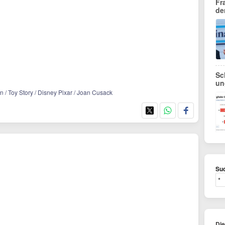
Fr
de
Sc
un
n / Toy Story / Disney Pixar / Joan Cusack
Suc
Di