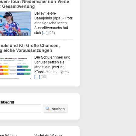
auen-Tour: Niedermaier nun Vierte
r Gesamtwertung
Belleville-en-
Beaujolais (dpa) - Trotz
eines gescheiterten
Ausreißversuchs hat
sich
[…]
(03)
hule und KI: Große Chancen,
gleiche Voraussetzungen
Die Schülerinnen und
Schüler setzen sie
längst ein, jetzt ist
Künstliche Intelligenz
[…]
(00)
hbegriff
suchen
ese
Woche
Vorletzte
Woche