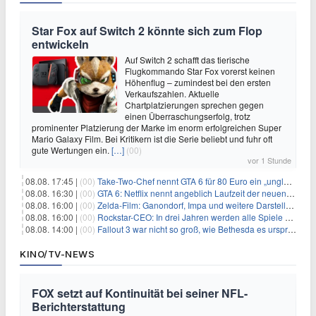
Star Fox auf Switch 2 könnte sich zum Flop
entwickeln
Auf Switch 2 schafft das tierische
Flugkommando Star Fox vorerst keinen
Höhenflug – zumindest bei den ersten
Verkaufszahlen. Aktuelle
Chartplatzierungen sprechen gegen
einen Überraschungserfolg, trotz
prominenter Platzierung der Marke im enorm erfolgreichen Super
Mario Galaxy Film. Bei Kritikern ist die Serie beliebt und fuhr oft
gute Wertungen ein.
[…]
(00)
vor 1 Stunde
08.08. 17:45 |
(00)
Take-Two-Chef nennt GTA 6 für 80 Euro ein „unglaubliches Schnäppchen“
08.08. 16:30 |
(00)
GTA 6: Netflix nennt angeblich Laufzeit der neuen Gameplay-Präsentation
08.08. 16:00 |
(00)
Zelda-Film: Ganondorf, Impa und weitere Darsteller sollen feststehen
08.08. 16:00 |
(00)
Rockstar-CEO: In drei Jahren werden alle Spiele gestreamt
08.08. 14:00 |
(00)
Fallout 3 war nicht so groß, wie Bethesda es ursprünglich wollte
KINO/TV-NEWS
FOX setzt auf Kontinuität bei seiner NFL-
Berichterstattung