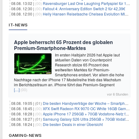
08.08. 13:02 |
(00)
Ravensburger Last One Laughing Partyspiel für 14,04€
08.08. 12:30 |
(00)
Fallout 4: Anniversary Edition Switch 2 für 42,39€
08.08. 12:00 |
(00)
Helly Hansen Reisetasche Chelsea Evolution MID 54L für 29,99€
IT-NEWS
Apple beherrscht 65 Prozent des globalen
Premium-Smartphone-Marktes
Im ersten Halbjahr 2026 hat Apple laut
aktuellen Daten von Counterpoint
Research stolze 65 Prozent des
weltweiten Marktes für Premium-
Smartphones erobert. Vor allem die hohe
Nachfrage nach der iPhone 17 Modellreihe trieb das Wachstum
im Berichtszeitraum an. iPhone führt das Premium-Segment
[…]
(00)
vor 6 Stunden
08.08. 19:05 |
(01)
Die besten Handyverträge der Woche – Smartphone-Tarife & SIM-Only im Überblick
08.08. 18:45 |
(00)
XFX Swift Radeon RX 9070 OC White 16GB Gaming-Grafikkarte für 579€
08.08. 18:28 |
(00)
Apple iPhone 17 256GB + 70GB Vodafone-Netz für 34,99€/Monat (effektiv 6,41€/Monat)
08.08. 18:27 |
(01)
Samsung Galaxy S26 Ultra 256GB + 70GB Vodafone-Netz für 34,99€/Monat (effektiv 4,74€/Monat)
08.08. 18:24 |
(00)
Die besten Deals in einer Übersicht
GAMING-NEWS