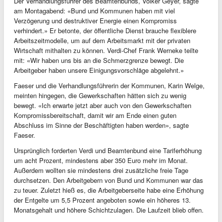
Der Verhandlungsführer des Beamtenbunds, Volker Geyer, sagte
am Montagabend: «Bund und Kommunen haben mit viel
Verzögerung und destruktiver Energie einen Kompromiss
verhindert.» Er betonte, der öffentliche Dienst brauche flexiblere
Arbeitszeitmodelle, um auf dem Arbeitsmarkt mit der privaten
Wirtschaft mithalten zu können. Verdi-Chef Frank Werneke teilte
mit: «Wir haben uns bis an die Schmerzgrenze bewegt. Die
Arbeitgeber haben unsere Einigungsvorschläge abgelehnt.»
Faeser und die Verhandlungsführerin der Kommunen, Karin Welge,
meinten hingegen, die Gewerkschaften hätten sich zu wenig
bewegt. «Ich erwarte jetzt aber auch von den Gewerkschaften
Kompromissbereitschaft, damit wir am Ende einen guten
Abschluss im Sinne der Beschäftigten haben werden», sagte
Faeser.
Ursprünglich forderten Verdi und Beamtenbund eine Tariferhöhung
um acht Prozent, mindestens aber 350 Euro mehr im Monat.
Außerdem wollten sie mindestens drei zusätzliche freie Tage
durchsetzen. Den Arbeitgebern von Bund und Kommunen war das
zu teuer. Zuletzt hieß es, die Arbeitgeberseite habe eine Erhöhung
der Entgelte um 5,5 Prozent angeboten sowie ein höheres 13.
Monatsgehalt und höhere Schichtzulagen. Die Laufzeit blieb offen.