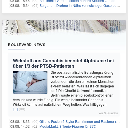
08.08. 15:46 |
(00)
Bestimmte Vereine sollen höhere Steuern zahlen
08.08. 15:34 |
(04)
Bulgarien: Drohne in Nähe von wichtiger Gaspipeline explodiert
BOULEVARD-NEWS
Wirkstoff aus Cannabis beendet Alpträume bei
über 1/3 der PTSD-Patienten
Die posttraumatische Belastungsstörung
ist oft mit wiederkehrenden Alpträumen
verbunden, die den einzelnen Menschen
extrem belasten. Was lässt sich dagegen
tun? Die Charité Universitätsmedizin
Berlin wagte einen placebokontrollierten
Versuch und wurde fündig: Ein wenig bekannter Cannabis-
Wirkstoff könnte auf natürlichem Weg helfen. Was hilft gegen
[…]
(00)
vor 3 Stunden
08.08. 18:33 |
(00)
Gillette Fusion 5 Styler Barttrimmer und Rasierer (All in One) für 16€
08.08. 14:02 |
(02)
MediaMarkt: 3 Tonie-Figuren für 37€