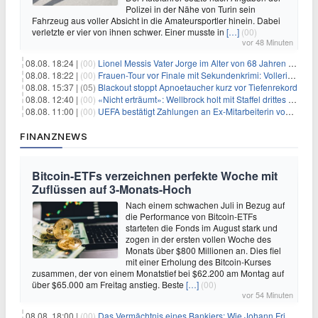
Polizei in der Nähe von Turin sein
Fahrzeug aus voller Absicht in die Amateursportler hinein. Dabei
verletzte er vier von ihnen schwer. Einer musste in
[…]
(00)
vor 48 Minuten
08.08. 18:24 |
(00)
Lionel Messis Vater Jorge im Alter von 68 Jahren gestorben
08.08. 18:22 |
(00)
Frauen-Tour vor Finale mit Sekundenkrimi: Vollering in Gelb
08.08. 15:37 |
(05)
Blackout stoppt Apnoetaucher kurz vor Tiefenrekord
08.08. 12:40 |
(00)
«Nicht erträumt»: Wellbrock holt mit Staffel drittes EM-Gold
08.08. 11:00 |
(00)
UEFA bestätigt Zahlungen an Ex-Mitarbeiterin von Infantino
FINANZNEWS
Bitcoin-ETFs verzeichnen perfekte Woche mit
Zuflüssen auf 3-Monats-Hoch
Nach einem schwachen Juli in Bezug auf
die Performance von Bitcoin-ETFs
starteten die Fonds im August stark und
zogen in der ersten vollen Woche des
Monats über $800 Millionen an. Dies fiel
mit einer Erholung des Bitcoin-Kurses
zusammen, der von einem Monatstief bei $62.200 am Montag auf
über $65.000 am Freitag anstieg. Beste
[…]
(00)
vor 54 Minuten
08.08. 18:00 |
(00)
Das Vermächtnis eines Bankiers: Wie Johann Friedrich Städel sein Imperium unsterblich machte