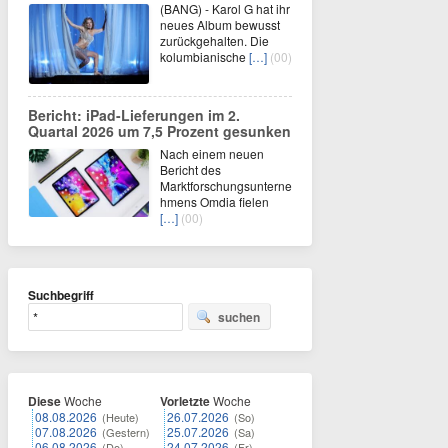
(BANG) - Karol G hat ihr
neues Album bewusst
zurückgehalten. Die
kolumbianische
[…]
(00)
Bericht: iPad-Lieferungen im 2.
Quartal 2026 um 7,5 Prozent gesunken
Nach einem neuen
Bericht des
Marktforschungsunterne
hmens Omdia fielen
[…]
(00)
Suchbegriff
suchen
Diese
Woche
Vorletzte
Woche
08.08.2026
26.07.2026
(Heute)
(So)
07.08.2026
25.07.2026
(Gestern)
(Sa)
06.08.2026
24.07.2026
(Do)
(Fr)