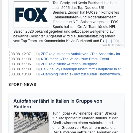
Tom Brady und Kevin Burkhardt bleiben
auch 2026 das Top-Duo des US-
Senders. Zudem hat FOX sein komplettes
Kommentatoren- und Moderatorenteam
für die neue NFL-Saison vorgestellt. FOX
Sports hat sein On-Air-Team für die NFL-
Saison 2026 bekannt gegeben und setzt dabei weitgehend auf
bewährte Gesichter. Angeführt wird die Berichterstattung erneut
vom Top-Team um Kommentator Kevin Burkhardt und Ex-
[…]
(00)
vor 6 Stunden
08.08. 12:07 |
(00)
ZDF zeigt nur den Auftakt von «The Assassin» im Fernsehen
08.08. 11:38 |
(00)
NBC macht «The Voice» zum Promi-Event
08.08. 11:06 |
(00)
ZDF zeigt vierte «Precht»-Ausgabe
08.08. 11:00 |
(00)
Da'Vine Joy Randolph übernimmt Hauptrolle in starbesetzter schwarzer Komödie
08.08. 10:38 |
(00)
«Camping Paradis» lädt zur süßen Themenwoche ein
SPORT-NEWS
Autofahrer fährt in Italien in Gruppe von
Radlern
Turin (dpa) - Auf einer beliebten Strecke
für Radsportler im Norden Italiens ist der
Streit zwischen einem Autofahrer und
einer Gruppe von Radfahrern eskaliert.
Der Autofahrer setzte nach Angaben der