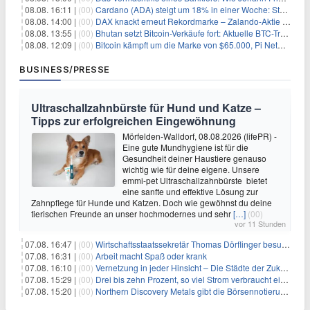
08.08. 16:11 |
(00)
Cardano (ADA) steigt um 18% in einer Woche: Steht ein Kurs von $0,30 bevor?
08.08. 14:00 |
(00)
DAX knackt erneut Rekordmarke – Zalando-Aktie crasht nach Quartalszahlen
08.08. 13:55 |
(00)
Bhutan setzt Bitcoin-Verkäufe fort: Aktuelle BTC-Transaktionen
08.08. 12:09 |
(00)
Bitcoin kämpft um die Marke von $65.000, Pi Network gewinnt an Unterstützung
BUSINESS/PRESSE
Ultraschallzahnbürste für Hund und Katze –
Tipps zur erfolgreichen Eingewöhnung
Mörfelden-Walldorf, 08.08.2026 (lifePR) -
Eine gute Mundhygiene ist für die
Gesundheit deiner Haustiere genauso
wichtig wie für deine eigene. Unsere
emmi-pet Ultraschallzahnbürste bietet
eine sanfte und effektive Lösung zur
Zahnpflege für Hunde und Katzen. Doch wie gewöhnst du deine
tierischen Freunde an unser hochmodernes und sehr
[…]
(00)
vor 11 Stunden
07.08. 16:47 |
(00)
Wirtschaftsstaatssekretär Thomas Dörflinger besucht Handwerksbetrieb im Kammerbezirk Freiburg
07.08. 16:31 |
(00)
Arbeit macht Spaß oder krank
07.08. 16:10 |
(00)
Vernetzung in jeder Hinsicht – Die Städte der Zukunft sind grün-blau
07.08. 15:29 |
(00)
Drei bis zehn Prozent, so viel Strom verbraucht ein Aufzug im Gebäude
07.08. 15:20 |
(00)
Northern Discovery Metals gibt die Börsennotierung an der Frankfurter Wertpapierbörse bekannt