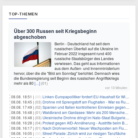
TOP-THEMEN
Über 300 Russen seit Kriegsbeginn
abgeschoben
Berlin - Deutschland hat seit dem
russischen Überfall auf die Ukraine im
Februar 2022 insgesamt rund 400
russische Staatsbürger des Landes
verwiesen. Das geht aus Informationen
aus dem Außen- und Innenministerium
hervor, über die die "Bild am Sonntag" berichtet. Demnach wies
die Bundesregierung seit Beginn des russischen Angriffskriegs
mehr als 80
[…]
(01)
vor 13 Minuten
08.08. 18:51 |
(00)
Linken-Europapolitiker fordert EU-Haushalt für Wirtschaftsumbau
08.08. 18:45 |
(03)
Drohne mit Sprengstoff am Flughafen - War es Russland?
08.08. 17:49 |
(02)
Spanien und Italien kontrollieren Einreisen gegenseitig
08.08. 16:48 |
(01)
Waldbrand am Gardasee: Mehr als 200 Menschen evakuiert
08.08. 16:48 |
(03)
Ukrainische Drohne dringt im Nato-Staat Bulgarien ein
08.08. 16:28 |
(04)
Protest gegen AfD-Annäherung - Austritte beim BSW Sachsen-Anhalt
08.08. 16:17 |
(01)
Nach Drohnenvorfall: Neuer Wachposten am Flughafen
08.08. 16:05 |
(00)
Street Parade: Zürich wird zur riesigen Tanzfläche