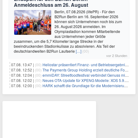
Anmeldeschluss am 26. August
Berlin, 07.08.2026 (lifePR) - Für den
B2Run Berlin am 16. September 2026
können sich Unternehmen noch bis zum
26. August 2026 anmelden. Im
Olympiastadion kommen Mitarbeitende
aus Unternehmen jeder Größe
zusammen, um die 5,7 Kilometer lange Strecke in der
beeindruckenden Stadionkulisse zu absolvieren. Als Teil der
deutschlandweiten B2Run Laufserie
[…]
(00)
vor 2 Stunden
07.08. 13:47 |
(00)
Heliostar präsentiert Finanz- und Betriebsergebnis für das zweite Quartal 2026 mit Goldproduktion und Barreserven in Rekordhöhe
07.08. 12:52 |
(00)
The Payments Group Holding erzielt deutliche Fortschritte bei ihren AI-Projekten
07.08. 12:04 |
(00)
emmiDAY: Streetfoodfestival verbindet Genuss mit Engagement gegen Brustkrebs
07.08. 12:02 |
(00)
Neues OTA-Update für XPENG Modelle: XOS 5.9.5 erweitert Sicherheits-, Lade- und Komfortfunktionen
07.08. 12:00 |
(00)
HARK schafft die Grundlage für die Modernisierung seiner IBM i-Anwendungen