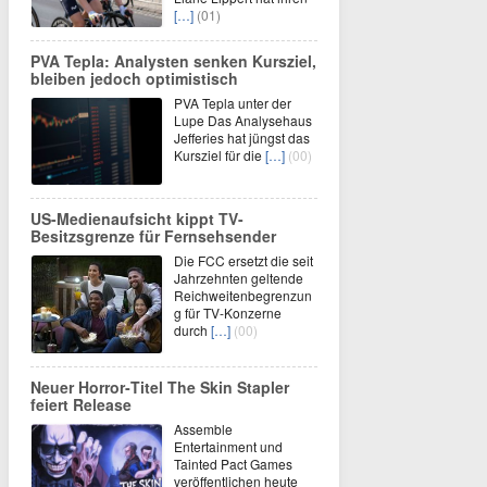
[…]
(01)
PVA Tepla: Analysten senken Kursziel,
bleiben jedoch optimistisch
PVA Tepla unter der
Lupe Das Analysehaus
Jefferies hat jüngst das
Kursziel für die
[…]
(00)
US-Medienaufsicht kippt TV-
Besitzsgrenze für Fernsehsender
Die FCC ersetzt die seit
Jahrzehnten geltende
Reichweitenbegrenzun
g für TV-Konzerne
durch
[…]
(00)
Neuer Horror‑Titel The Skin Stapler
feiert Release
Assemble
Entertainment und
Tainted Pact Games
veröffentlichen heute