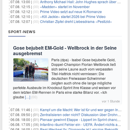
07.08. 13:00 |
(00)
Anthony Michael Hall: John Hughes sprach über eine Fortsetzung von 'The Breakfast Club'
07.08. 12:15 |
(00)
«Madden» startet im November
07.08. 12:12 |
(00)
Prime Video setzt auf neue K-Romanze
07.08. 12:10 |
(00)
«Kill Jackie» startet 2026 bei Prime Video
07.08. 12:07 |
(00)
Christian Zipfel dreht Liebesdrama «Pestizid»
SPORT-NEWS
Gose bejubelt EM-Gold - Wellbrock in der Seine
ausgebremst
Paris (dpa) - Isabel Gose bejubelte Gold,
Doppel-Champion Florian Wellbrock ließ
sich seine Laune auch vom verpassten
Titel-Hattrick nicht vermiesen: Die
deutschen Freiwasser-Schwimmer
zeigten auch ohne die lange mögliche
perfekte Ausbeute im Knockout Sprint ihre Klasse und weisen vor
dem letzten EM-Rennen in Paris eine starke Bilanz vor. «Ich
glaube
[…]
(00)
vor 1 Stunde
07.08. 11:46 |
(00)
Kampf um die Macht: Wer ist für und wer gegen Infantino?
07.08. 09:50 |
(01)
Zentralisieren oder nicht? Diskussion über Drohnenabwehr
06.08. 18:00 |
(01)
Pienaar gewinnt Etappe - Lippert im Sprint chancenlos
06.08. 17:05 |
(06)
Infantino räumt Fehler ein - UEFA: Ändert nichts an Boykott
06.08. 16:05 |
(02)
Real-Wechsel fix: Diomande ist Leipzigs Rekordtransfer