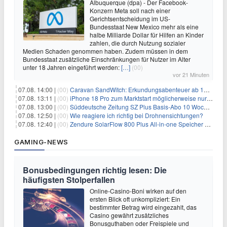
Albuquerque (dpa) - Der Facebook-
Konzern Meta soll nach einer
Gerichtsentscheidung im US-
Bundesstaat New Mexico mehr als eine
halbe Milliarde Dollar für Hilfen an Kinder
zahlen, die durch Nutzung sozialer
Medien Schaden genommen haben. Zudem müssen in dem
Bundesstaat zusätzliche Einschränkungen für Nutzer im Alter
unter 18 Jahren eingeführt werden:
[…]
(00)
vor 21 Minuten
07.08. 14:00 |
(00)
Caravan SandWitch: Erkundungsabenteuer ab 13.08. gratis im Epic Games Store
07.08. 13:11 |
(00)
iPhone 18 Pro zum Marktstart möglicherweise nur begrenzt verfügbar
07.08. 13:00 |
(00)
Süddeutsche Zeitung SZ Plus Basis-Abo 10 Wochen für 10€
07.08. 12:50 |
(00)
Wie reagiere ich richtig bei Drohnensichtungen?
07.08. 12:40 |
(00)
Zendure SolarFlow 800 Plus All-in-one Speicher + Zusatzspeicher AB2000L für 618,96€ – 3,84kWh fürs Balkonkraftwerk
GAMING-NEWS
Bonusbedingungen richtig lesen: Die
häufigsten Stolperfallen
Online-Casino-Boni wirken auf den
ersten Blick oft unkompliziert: Ein
bestimmter Betrag wird eingezahlt, das
Casino gewährt zusätzliches
Bonusguthaben oder Freispiele und