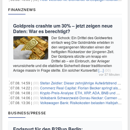
FINANZNEWS
Goldpreis crashte um 30% – jetzt zeigen neue
Daten: War es berechtigt?
Der Schock: Ein Drittel des Goldwertes
einfach weg Die Goldmärkte erlebten in
den vergangenen Monaten einen der
heftigsten Rücksetzer der jüngeren Zeit.
Der Goldpreis stürzte um knapp ein
Drittel ab – ein Einbruch, der Anleger
verunsicherte und die etablierte Sicherheit dieser traditionellen
Anlage massiv in Frage stellte. Ein solcher Kursverfall
[…]
(00)
vor 37 Minuten
07.08. 14:59 |
(00)
Stefan Zeidler: Dieser zehnjährige Aufwärtstrend macht mich optimistisch
07.08. 14:22 |
(00)
Commerz Real Capital: Florian Becker springt als Leiter ein
07.08. 14:08 |
(00)
Krypto-Preis-Analyse: ETH, XRP, ADA, BNB und HYPE
07.08. 14:06 |
(00)
Volksbank Schwarzwald-Donau-Neckar: Carmen Wedam übernimmt Aufsichtsratsvorsitz
07.08. 13:36 |
(00)
Volkswagen Bank: Risikokosten belasten Halbjahresergebnis
BUSINESS/PRESSE
Endspurt für den B2Run Berlin: