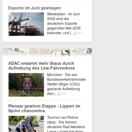
Exporte im Juni gestiegen
Wiesbaden - Im Juni
2026 sind die
deutschen Exporte
gegenüber Mai 2026
kalender- und
[…]
(00)
ADAC erwartet mehr Staus durch
Aufhebung des Lkw-Fahrverbots
München - Die von
Bundesverkehrsminister
Steffen Bilger (CDU)
geplante Aufhebung
des
[…]
(00)
Pienaar gewinnt Etappe - Lippert im
Sprint chancenlos
Tournon-sur-Rhône
(dpa) - Die frühere
deutsche Rad-Meisterin
Liane Lippert hat ihren