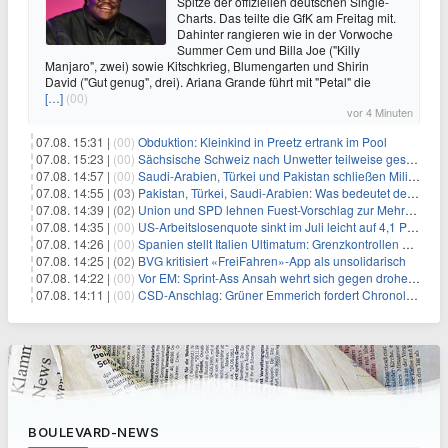
Spitze der offiziellen deutschen Single-
Charts. Das teilte die GfK am Freitag mit.
Dahinter rangieren wie in der Vorwoche
Summer Cem und Billa Joe ("Killy
Manjaro", zwei) sowie Kitschkrieg, Blumengarten und Shirin
David ("Gut genug", drei). Ariana Grande führt mit "Petal" die
[…]
(00)
vor 4 Minuten
07.08. 15:31 |
(00)
Obduktion: Kleinkind in Preetz ertrank im Pool
07.08. 15:23 |
(00)
Sächsische Schweiz nach Unwetter teilweise gesperrt
07.08. 14:57 |
(00)
Saudi-Arabien, Türkei und Pakistan schließen Militärbündnis
07.08. 14:55 |
(03)
Pakistan, Türkei, Saudi-Arabien: Was bedeutet der neue Pakt?
07.08. 14:39 |
(02)
Union und SPD lehnen Fuest-Vorschlag zur Mehrwertsteuer ab
07.08. 14:35 |
(00)
US-Arbeitslosenquote sinkt im Juli leicht auf 4,1 Prozent
07.08. 14:26 |
(00)
Spanien stellt Italien Ultimatum: Grenzkontrollen beenden
07.08. 14:25 |
(02)
BVG kritisiert «FreiFahren»-App als unsolidarisch
07.08. 14:22 |
(00)
Vor EM: Sprint-Ass Ansah wehrt sich gegen drohende Sperre
07.08. 14:11 |
(00)
CSD-Anschlag: Grüner Emmerich fordert Chronologie von Dobrindt
BOULEVARD-NEWS