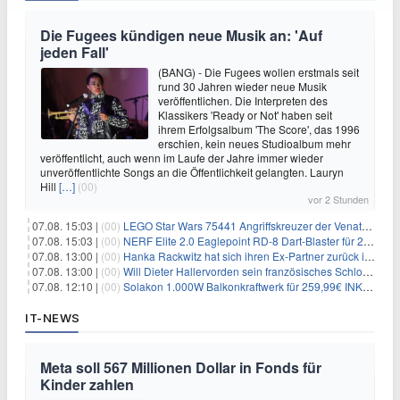
Die Fugees kündigen neue Musik an: 'Auf
jeden Fall'
(BANG) - Die Fugees wollen erstmals seit
rund 30 Jahren wieder neue Musik
veröffentlichen. Die Interpreten des
Klassikers 'Ready or Not' haben seit
ihrem Erfolgsalbum 'The Score', das 1996
erschien, kein neues Studioalbum mehr
veröffentlicht, auch wenn im Laufe der Jahre immer wieder
unveröffentlichte Songs an die Öffentlichkeit gelangten. Lauryn
Hill
[…]
(00)
vor 2 Stunden
07.08. 15:03 |
(00)
LEGO Star Wars 75441 Angriffskreuzer der Venator-Klasse für 50,25€
07.08. 15:03 |
(00)
NERF Elite 2.0 Eaglepoint RD-8 Dart-Blaster für 20,49€
07.08. 13:00 |
(00)
Hanka Rackwitz hat sich ihren Ex-Partner zurück ins Haus geholt
07.08. 13:00 |
(00)
Will Dieter Hallervorden sein französisches Schloss verkaufen?
07.08. 12:10 |
(00)
Solakon 1.000W Balkonkraftwerk für 259,99€ INKL. VERSAND! 800W Wechselrichter, bifazial
IT-NEWS
Meta soll 567 Millionen Dollar in Fonds für
Kinder zahlen