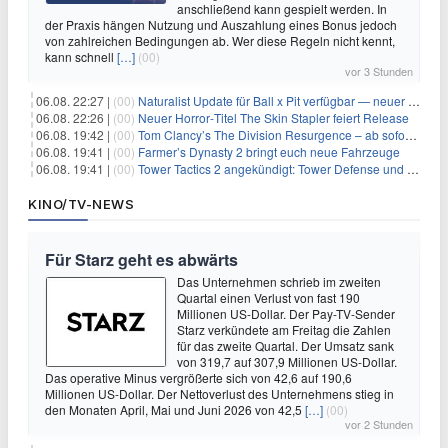
anschließend kann gespielt werden. In
der Praxis hängen Nutzung und Auszahlung eines Bonus jedoch
von zahlreichen Bedingungen ab. Wer diese Regeln nicht kennt,
kann schnell
[…]
(00)
vor 3 Stunden
06.08. 22:27 |
(00)
Naturalist Update für Ball x Pit verfügbar — neuer Content auf allen Plattformen
06.08. 22:26 |
(00)
Neuer Horror‑Titel The Skin Stapler feiert Release
06.08. 19:42 |
(00)
Tom Clancy’s The Division Resurgence – ab sofort für euch verfügbar
06.08. 19:41 |
(00)
Farmer’s Dynasty 2 bringt euch neue Fahrzeuge
06.08. 19:41 |
(00)
Tower Tactics 2 angekündigt: Tower Defense und Deckbuilding Kombo kehrt zurück
KINO/TV-NEWS
Für Starz geht es abwärts
Das Unternehmen schrieb im zweiten
Quartal einen Verlust von fast 190
Millionen US-Dollar. Der Pay-TV-Sender
Starz verkündete am Freitag die Zahlen
für das zweite Quartal. Der Umsatz sank
von 319,7 auf 307,9 Millionen US-Dollar.
Das operative Minus vergrößerte sich von 42,6 auf 190,6
Millionen US-Dollar. Der Nettoverlust des Unternehmens stieg in
den Monaten April, Mai und Juni 2026 von 42,5
[…]
(00)
vor 2 Stunden