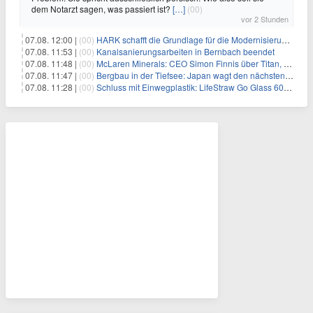
dem Notarzt sagen, was passiert ist?
[…]
(00)
vor 2 Stunden
07.08. 12:00 |
(00)
HARK schafft die Grundlage für die Modernisierung seiner IBM i-Anwendungen
07.08. 11:53 |
(00)
Kanalsanierungsarbeiten in Bernbach beendet
07.08. 11:48 |
(00)
McLaren Minerals: CEO Simon Finnis über Titan, Zirkon und Seltene Erden
07.08. 11:47 |
(00)
Bergbau in der Tiefsee: Japan wagt den nächsten Schritt
07.08. 11:28 |
(00)
Schluss mit Einwegplastik: LifeStraw Go Glass 600ml bringt gefiltertes Trinkwasser aus der Glasflasche