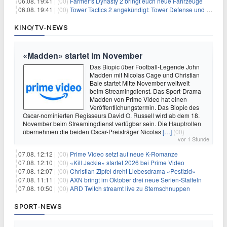
06.08. 19:41 |
(00)
Farmer’s Dynasty 2 bringt euch neue Fahrzeuge
06.08. 19:41 |
(00)
Tower Tactics 2 angekündigt: Tower Defense und Deckbuilding Kombo kehrt zurück
KINO/TV-NEWS
«Madden» startet im November
Das Biopic über Football-Legende John
Madden mit Nicolas Cage und Christian
Bale startet Mitte November weltweit
beim Streamingdienst. Das Sport-Drama
Madden von Prime Video hat einen
Veröffentlichungstermin. Das Biopic des
Oscar-nominierten Regisseurs David O. Russell wird ab dem 18.
November beim Streamingdienst verfügbar sein. Die Hauptrollen
übernehmen die beiden Oscar-Preisträger Nicolas
[…]
(00)
vor 1 Stunde
07.08. 12:12 |
(00)
Prime Video setzt auf neue K-Romanze
07.08. 12:10 |
(00)
«Kill Jackie» startet 2026 bei Prime Video
07.08. 12:07 |
(00)
Christian Zipfel dreht Liebesdrama «Pestizid»
07.08. 11:11 |
(00)
AXN bringt im Oktober drei neue Serien-Staffeln
07.08. 10:50 |
(00)
ARD Twitch streamt live zu Sternschnuppen
SPORT-NEWS