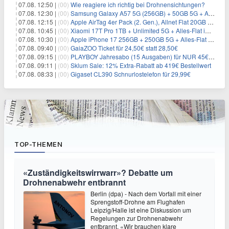
07.08. 12:50 |
(00)
Wie reagiere ich richtig bei Drohnensichtungen?
07.08. 12:30 |
(00)
Samsung Galaxy A57 5G (256GB) + 50GB 5G + Alles-Flat im Vodafone-Netz für 19,99€/Monat – eff. 2,36€/Monat
07.08. 12:15 |
(00)
Apple AirTag 4er Pack (2. Gen.), Allnet Flat 20GB 5G im Telekom-Netz für 14,99€/Monat – eff. 2,07€/Monat
07.08. 10:45 |
(00)
Xiaomi 17T Pro 1TB + Unlimited 5G + Alles-Flat im o2 Netz für 29,99€/Monat – eff. 1,15€/Monat
07.08. 10:30 |
(00)
Apple iPhone 17 256GB + 250GB 5G + Alles-Flat im Telekom-Netz für 34€/Monat – eff. 6,29€/Monat
07.08. 09:40 |
(00)
GaiaZOO Ticket für 24,50€ statt 28,50€
07.08. 09:15 |
(00)
PLAYBOY Jahresabo (15 Ausgaben) für NUR 45€ (statt 198€)
07.08. 09:11 |
(00)
Sklum Sale: 12% Extra-Rabatt ab 419€ Bestellwert
07.08. 08:33 |
(00)
Gigaset CL390 Schnurlostelefon für 29,99€
TOP-THEMEN
«Zuständigkeitswirrwarr»? Debatte um
Drohnenabwehr entbrannt
Berlin (dpa) - Nach dem Vorfall mit einer
Sprengstoff-Drohne am Flughafen
Leipzig/Halle ist eine Diskussion um
Regelungen zur Drohnenabwehr
entbrannt. «Wir brauchen klare