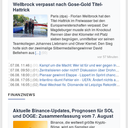
Wellbrock verpasst nach Gose-Gold Titel-
Hattrick
Paris (dpa) - Florian Wellbrock hat den
Titel-Hattrick im Freiwasser bei den
Europameisterschaften verpasst. Der
Magdeburger musste sich im Knockout
Rennen über drei Kilometer mit Platz
sieben begnügen, unmittelbar vor seinen
Teamkollegen Johannes Liebmann und Oliver Klemet. Den Sieg
holte sich der zweimalige Silbermedaillengewinner David
Betlehem aus
[…]
(00)
vor 57 Minuten
07.08. 11:46 |
(00)
Kampf um die Macht: Wer ist für und wer gegen Infantino?
07.08. 09:50 |
(01)
Zentralisieren oder nicht? Diskussion über Drohnenabwehr
06.08. 18:00 |
(01)
Pienaar gewinnt Etappe - Lippert im Sprint chancenlos
06.08. 17:05 |
(06)
Infantino räumt Fehler ein - UEFA: Ändert nichts an Boykott
06.08. 16:05 |
(02)
Real-Wechsel fix: Diomande ist Leipzigs Rekordtransfer
FINANZNEWS
Aktuelle Binance-Updates, Prognosen für SOL
und DOGE: Zusammenfassung vom 7. August
Binance, die weltweit größte Krypto-
Börse, wird am Samstag vier