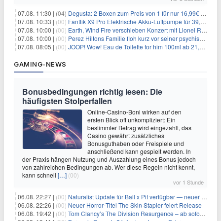
07.08. 11:30 |
(04)
Degusta: 2 Boxen zum Preis von 1 für nur 16,99€ inkl. Versand
07.08. 10:33 |
(00)
Fanttik X9 Pro Elektrische Akku-Luftpumpe für 39,99€
07.08. 10:00 |
(00)
Earth, Wind Fire verschieben Konzert mit Lionel Richie nach medizinischem Notfall
07.08. 10:00 |
(00)
Perez Hiltons Familie floh kurz vor seiner psychischen Krise aus dem Haus
07.08. 08:05 |
(00)
JOOP! Wow! Eau de Toilette for him 100ml ab 21,84€ im Sparabo
GAMING-NEWS
Bonusbedingungen richtig lesen: Die
häufigsten Stolperfallen
Online-Casino-Boni wirken auf den
ersten Blick oft unkompliziert: Ein
bestimmter Betrag wird eingezahlt, das
Casino gewährt zusätzliches
Bonusguthaben oder Freispiele und
anschließend kann gespielt werden. In
der Praxis hängen Nutzung und Auszahlung eines Bonus jedoch
von zahlreichen Bedingungen ab. Wer diese Regeln nicht kennt,
kann schnell
[…]
(00)
vor 1 Stunde
06.08. 22:27 |
(00)
Naturalist Update für Ball x Pit verfügbar — neuer Content auf allen Plattformen
06.08. 22:26 |
(00)
Neuer Horror‑Titel The Skin Stapler feiert Release
06.08. 19:42 |
(00)
Tom Clancy’s The Division Resurgence – ab sofort für euch verfügbar