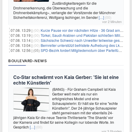
Zuständigkeitsregeln für die
Drohnenerkennung, die Überwachung und die
Drohnenbekämpfung», verlangte der Vorsitzende der Münchner
Sicherheitskonferenz, Wolfgang Ischinger, im Sender
[…]
(00)
vor 2 Minuten
07.08. 13:29 |
(00)
Kurze Pause vor der nächsten Hitze - 36 Grad am Wochenende
07.08. 13:19 |
(00)
Türkei, Saudi-Arabien und Pakistan schließen Militärpakt
07.08. 13:14 |
(00)
Sächsische Schweiz nach Unwetter teilweise gesperrt
07.08. 13:04 |
(00)
Bernreiter unterstützt befristete Aufhebung des Lkw-Fahrverbots
07.08. 12:56 |
(05)
SPD-Bezirk fordert Mitgliedervotum über Parteiführung
BOULEVARD-NEWS
Co-Star schwärmt von Kaia Gerber: 'Sie ist eine
echte Künstlerin'
(BANG) - Für Graham Campbell ist Kaia
Gerber weit mehr als nur ein
erfolgreiches Model und eine
Schauspielerin: Er hält sie für eine "echte
Künstlerin". Der 24-jährige Schauspieler
steht gemeinsam mit der ebenfalls 24-
jährigen Kaia für die neue Teenie-Thrillerserie 'The Shards' vor
der Kamera und findet für seine Kollegin nur lobende Worte. Im
Gespräch
[…]
(00)
vor 3 Stunden