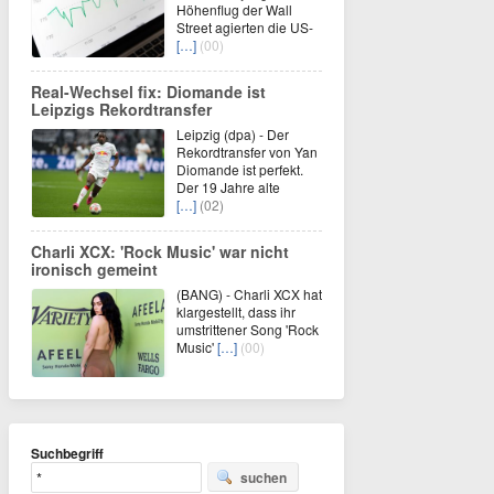
Höhenflug der Wall
Street agierten die US-
[…]
(00)
Real-Wechsel fix: Diomande ist
Leipzigs Rekordtransfer
Leipzig (dpa) - Der
Rekordtransfer von Yan
Diomande ist perfekt.
Der 19 Jahre alte
[…]
(02)
Charli XCX: 'Rock Music' war nicht
ironisch gemeint
(BANG) - Charli XCX hat
klargestellt, dass ihr
umstrittener Song 'Rock
Music'
[…]
(00)
Suchbegriff
suchen