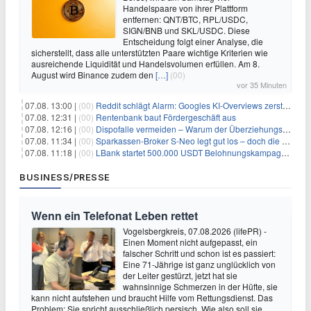
Handelspaare von ihrer Plattform
entfernen: QNT/BTC, RPL/USDC,
SIGN/BNB und SKL/USDC. Diese
Entscheidung folgt einer Analyse, die
sicherstellt, dass alle unterstützten Paare wichtige Kriterien wie
ausreichende Liquidität und Handelsvolumen erfüllen. Am 8.
August wird Binance zudem den
[…]
(00)
vor 35 Minuten
07.08. 13:00 |
(00)
Reddit schlägt Alarm: Googles KI-Overviews zerstören das Traffic-Geschäftsmodell
07.08. 12:31 |
(00)
Rentenbank baut Fördergeschäft aus
07.08. 12:16 |
(00)
Dispofalle vermeiden – Warum der Überziehungskredit teurer ist als gedacht
07.08. 11:34 |
(00)
Sparkassen-Broker S-Neo legt gut los – doch die Schwachstellen bleiben
07.08. 11:18 |
(00)
LBank startet 500.000 USDT Belohnungskampagne mit Pudgy Penguins
BUSINESS/PRESSE
Wenn ein Telefonat Leben rettet
Vogelsbergkreis, 07.08.2026 (lifePR) -
Einen Moment nicht aufgepasst, ein
falscher Schritt und schon ist es passiert:
Eine 71-Jährige ist ganz unglücklich von
der Leiter gestürzt, jetzt hat sie
wahnsinnige Schmerzen in der Hüfte, sie
kann nicht aufstehen und braucht Hilfe vom Rettungsdienst. Das
Problem: Sie spricht ausschließlich persisch. Wie also soll sie