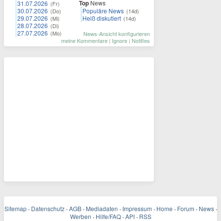
Top
News
31.07.2026
(Fr)
30.07.2026
Populäre News
(Do)
(14d)
29.07.2026
Heiß diskutiert
(Mi)
(14d)
28.07.2026
(Di)
27.07.2026
(Mo)
News-Ansicht konfigurieren
meine Kommentare
|
Ignore
|
Notifies
Sitemap
·
Datenschutz
·
AGB
·
Mediadaten
·
Impressum
·
Home
·
Forum
·
News
·
Werben
·
Hilfe/FAQ
·
API
·
RSS