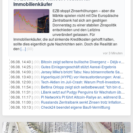
Immobilienkäufer
EZB stoppt Zinserhöhungen – aber die
Märkte spielen nicht mit Die Europäische
Zentralbank hat sich am gestrigen
Donnerstag zu einer stabilen Zinspolitik
entschieden und den Leitzins
unverändert gelassen. Für
Immobilienkäufer, die auf sinkende Kreditkosten gehofft hatten,
sollte dies eigentlich gute Nachrichten sein. Doch die Realität an
den
[…]
(00)
vor 3 Minuten
06.08. 14:40 |
(00)
Bitcoin zeigt seltene bullische Divergenz – Déjà-vu für BTC?
06.08. 14:25 |
(00)
Gutes Einlagengeschäft stützt Aareal-Ergebnis
06.08. 14:00 |
(00)
Jersey Mike's bricht Tabu: Neu börsennotierte Sandwich-Kette startet Millionen-Offensive in digitales Marketing
06.08. 13:40 |
(00)
Hyperliquid (HYPE) vor Herausforderungen: Analysten erwarten kurzfristigen Kursrückgang
06.08. 12:00 |
(00)
Tech-Aktien im Juli-Crash: Warum Profi-Investoren jetzt zugreifen – Stresstest statt Bärenmarkt
06.08. 11:54 |
(00)
Bettina Orlopp zeigt sich selbstbewusst: "Ich bin die Vorstandsvorsitzende"
06.08. 11:31 |
(00)
LBank setzt auf Pudgy Penguins für Wachstum über den Handel hinaus
06.08. 11:17 |
(00)
Pi Network's PI führt Altcoin-Rallye an, während Bitcoin $65.000 anpeilt
06.08. 11:00 |
(00)
Russlands Zentralbank senkt Zinsen trotz Inflations-Schock – ein riskantes Spiel
06.08. 10:13 |
(00)
Check24 beendet eigene Baufi-Vermittlung