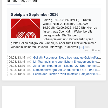
BUSINESS/PRESSE
Spielplan September 2026
Leipzig, 06.08.2026 (lifePR) - Katrin
Weber: Nicht zu fassen 01.09.2026,
19.30 Uhr 02.09.2026, 19.30 Uhr Nicht zu
fassen, was über Katrin Weber bereits
gesagt wurde! Die Sängerin,
Schauspielerin und Kabarettistin spielt
große Rollen auf großen Bühnen, ist aber zum Glück auch immer
wieder in kleineren Häusern unterwegs - humorvoll,
[…]
(00)
vor 1 Stunde
06.08. 13:45 |
(00)
Goliath Resources: Neue hochgradige Goldtreffer erweitern Surebet-Entdeckung deutlich
06.08. 13:45 |
(00)
Mit Teamgeist und sportlichem Engagement für den guten Zweck: REYHER spendet beim 11. UKE-Benefizlauf Rekordsumme zugunsten des Kinderschutzes
06.08. 13:39 |
(00)
ZenaTech expandiert mit seiner 27. Übernahme im Drone-as-a-Service-Geschäft nach Idaho und erweitert sein Angebot an drohnengestützten Serviceleistungen im Vermessungs- und Bauingenieurwesen für Kunden aus dem Regierungs- und Bausektor
06.08. 13:25 |
(00)
Norsemont vergrößert Choquelimpie auf 9.048 Hektar – Landpaket wächst um 57%
06.08. 13:20 |
(00)
Schneider Electric erzielt im ersten Halbjahr 2026 starke Fortschritte bei der Umsetzung seiner Nachhaltigkeits-Roadmap Impact 2030