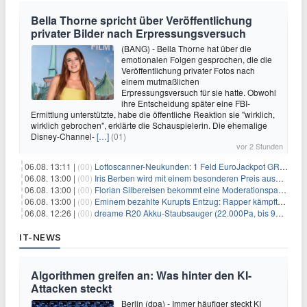
Bella Thorne spricht über Veröffentlichung
privater Bilder nach Erpressungsversuch
(BANG) - Bella Thorne hat über die
emotionalen Folgen gesprochen, die die
Veröffentlichung privater Fotos nach
einem mutmaßlichen
Erpressungsversuch für sie hatte. Obwohl
ihre Entscheidung später eine FBI-
Ermittlung unterstützte, habe die öffentliche Reaktion sie "wirklich,
wirklich gebrochen", erklärte die Schauspielerin. Die ehemalige
Disney-Channel-
[…]
(01)
vor 2 Stunden
06.08. 13:11 |
(00)
Lottoscanner-Neukunden: 1 Feld EuroJackpot GRATIS spielen
06.08. 13:00 |
(00)
Iris Berben wird mit einem besonderen Preis ausgezeichnet
06.08. 13:00 |
(00)
Florian Silbereisen bekommt eine Moderationspartnerin
06.08. 13:00 |
(00)
Eminem bezahlte Kurupts Entzug: Rapper kämpfte gegen lebensbedrohliche Alkoholsucht
06.08. 12:26 |
(00)
dreame R20 Akku-Staubsauger (22.000Pa, bis 90 Min. Laufzeit) für 169€
IT-NEWS
Algorithmen greifen an: Was hinter den KI-
Attacken steckt
Berlin (dpa) - Immer häufiger steckt KI