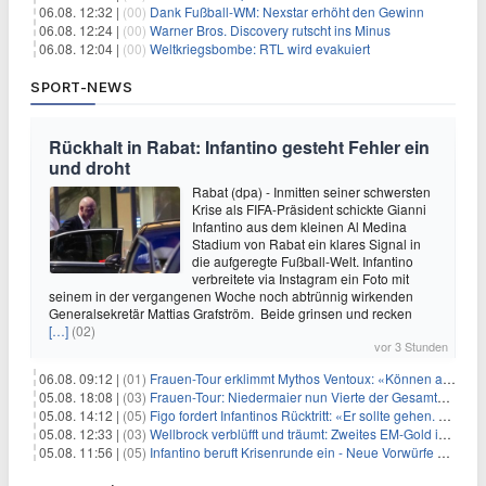
06.08. 12:32 |
(00)
Dank Fußball-WM: Nexstar erhöht den Gewinn
06.08. 12:24 |
(00)
Warner Bros. Discovery rutscht ins Minus
06.08. 12:04 |
(00)
Weltkriegsbombe: RTL wird evakuiert
SPORT-NEWS
Rückhalt in Rabat: Infantino gesteht Fehler ein
und droht
Rabat (dpa) - Inmitten seiner schwersten
Krise als FIFA-Präsident schickte Gianni
Infantino aus dem kleinen Al Medina
Stadium von Rabat ein klares Signal in
die aufgeregte Fußball-Welt. Infantino
verbreitete via Instagram ein Foto mit
seinem in der vergangenen Woche noch abtrünnig wirkenden
Generalsekretär Mattias Grafström. Beide grinsen und recken
[…]
(02)
vor 3 Stunden
06.08. 09:12 |
(01)
Frauen-Tour erklimmt Mythos Ventoux: «Können alles schaffen»
05.08. 18:08 |
(03)
Frauen-Tour: Niedermaier nun Vierte der Gesamtwertung
05.08. 14:12 |
(05)
Figo fordert Infantinos Rücktritt: «Er sollte gehen. Jetzt»
05.08. 12:33 |
(03)
Wellbrock verblüfft und träumt: Zweites EM-Gold in Paris
05.08. 11:56 |
(05)
Infantino beruft Krisenrunde ein - Neue Vorwürfe gegen FIFA