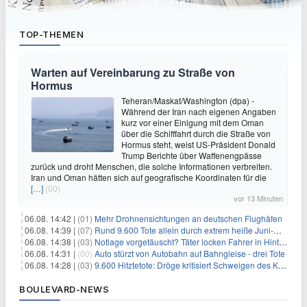
TOP-THEMEN
Warten auf Vereinbarung zu Straße von
Hormus
Teheran/Maskat/Washington (dpa) -
Während der Iran nach eigenen Angaben
kurz vor einer Einigung mit dem Oman
über die Schifffahrt durch die Straße von
Hormus steht, weist US-Präsident Donald
Trump Berichte über Waffenengpässe
zurück und droht Menschen, die solche Informationen verbreiten.
Iran und Oman hätten sich auf geografische Koordinaten für die
[…]
(00)
vor 13 Minuten
06.08. 14:42 |
(01)
Mehr Drohnensichtungen an deutschen Flughäfen
06.08. 14:39 |
(07)
Rund 9.600 Tote allein durch extrem heiße Juni-Woche
06.08. 14:38 |
(03)
Notlage vorgetäuscht? Täter locken Fahrer in Hinterhalt
06.08. 14:31 |
(00)
Auto stürzt von Autobahn auf Bahngleise - drei Tote
06.08. 14:28 |
(03)
9.600 Hitztetote: Dröge kritisiert Schweigen des Kanzlers
BOULEVARD-NEWS