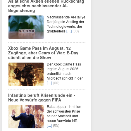
Asiatische Aktien erleben Rückschlag
angesichts nachlassender AI-
Begeisterung
Nachlassende AI-Rallye
Der jüngste Anstieg der
Technologiewerte, der
größtenteils
[…]
(00)
Xbox Game Pass im August: 12
Zugänge, aber Gears of War: E-Day
stiehlt allen die Show
Der Xbox Game Pass
legt im August 2026
ordentlich nach.
Microsoft schickt in der
[…]
(00)
Infantino beruft Krisenrunde ein -
Neue Vorwürfe gegen FIFA
Rabat (dpa) - Inmitten
der schwersten Krise
seiner Amtszeit und
neuer Vorwürfe trifft
[…]
(05)