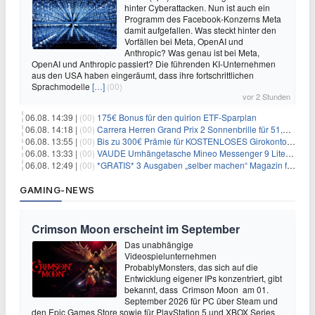
hinter Cyberattacken. Nun ist auch ein
Programm des Facebook-Konzerns Meta
damit aufgefallen. Was steckt hinter den
Vorfällen bei Meta, OpenAI und
Anthropic? Was genau ist bei Meta,
OpenAI und Anthropic passiert? Die führenden KI-Unternehmen
aus den USA haben eingeräumt, dass ihre fortschrittlichen
Sprachmodelle
[…]
(00)
vor 2 Stunden
06.08. 14:39 |
(00)
175€ Bonus für den quirion ETF-Sparplan
06.08. 14:18 |
(00)
Carrera Herren Grand Prix 2 Sonnenbrille für 51,55€
06.08. 13:55 |
(00)
Bis zu 300€ Prämie für KOSTENLOSES Girokonto bei der Santander – 50€ schon nach 1 Woche!
06.08. 13:33 |
(00)
VAUDE Umhängetasche Mineo Messenger 9 Liter für 26,89€
06.08. 12:49 |
(00)
*GRATIS* 3 Ausgaben „selber machen“ Magazin für 0€ (statt 13,35€)
GAMING-NEWS
Crimson Moon erscheint im September
Das unabhängige
Videospielunternehmen
ProbablyMonsters, das sich auf die
Entwicklung eigener IPs konzentriert, gibt
bekannt, dass Crimson Moon am 01.
September 2026 für PC über Steam und
den Epic Games Store sowie für PlayStation 5 und XBOX Series