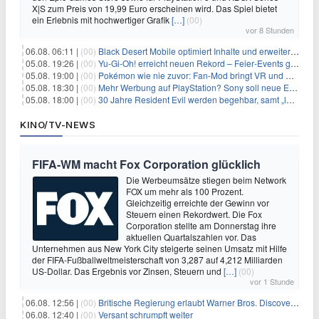
X|S zum Preis von 19,99 Euro erscheinen wird. Das Spiel bietet
ein Erlebnis mit hochwertiger Grafik
[…]
(00)
vor 8 Stunden
06.08. 06:11 |
(00)
Black Desert Mobile optimiert Inhalte und erweitert Treasure Access
05.08. 19:26 |
(00)
Yu‑Gi‑Oh! erreicht neuen Rekord – Feier‑Events gestartet
05.08. 19:00 |
(00)
Pokémon wie nie zuvor: Fan-Mod bringt VR und Ego-Perspektive nach Kanto
05.08. 18:30 |
(00)
Mehr Werbung auf PlayStation? Sony soll neue Einnahmequellen prüfen
05.08. 18:00 |
(00)
30 Jahre Resident Evil werden begehbar, samt „lebensgroßem Leon“
KINO/TV-NEWS
FIFA-WM macht Fox Corporation glücklich
Die Werbeumsätze stiegen beim Network
FOX um mehr als 100 Prozent.
Gleichzeitig erreichte der Gewinn vor
Steuern einen Rekordwert. Die Fox
Corporation stellte am Donnerstag ihre
aktuellen Quartalszahlen vor. Das
Unternehmen aus New York City steigerte seinen Umsatz mit Hilfe
der FIFA-Fußballweltmeisterschaft von 3,287 auf 4,212 Milliarden
US-Dollar. Das Ergebnis vor Zinsen, Steuern und
[…]
(00)
vor 1 Stunde
06.08. 12:56 |
(00)
Britische Regierung erlaubt Warner Bros. Discovery-Übernahme
06.08. 12:40 |
(00)
Versant schrumpft weiter