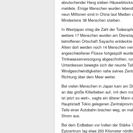
abrutschender Hang sieben Häuserblocks,
meldete. Einige Menschen wurden lebend 
neun Millionen sind in China laut Medien 
Mindestens 38 Menschen starben.
In Westjapan stieg die Zahl der Todesopf
weitere 17 Menschen wurden am Dienstag
betroffenen Ortschaft Sayacho entdeckte 
Allein dort werden noch 14 Menschen verm
angeschwollener Flüsse fortgespült wurd
Trinkwasserversorgung abgeschnitten, ru
Unterdessen bewegte sich der neunte Tai
Windgeschwindigkeiten nahe seines Zentru
Richtung über dem Meer weiter.
Bei vielen Menschen in Japan kam am Di
an das große Killerbeben auf, mit dem man
ist jetzt so weit», sagte ein älterer Mann
Hauptstadt Tokio gelegenen Zentralprovi
Teile einer Autobahn brachen weg, an meh
Strom aus.
Bei dem Erdbeben vor Indien der Stärke 
Epizentrum lag etwa 250 Kilometer nördli