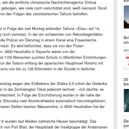
si
 wie die amtliche chinesische Nachrichtenagentur Xinhua
geborgen, wie viele noch verschüttet sind, weiß niemand. Rund
von den Folgen des zerstörerischen Taifuns betroffen.
er in Folge des seit Montag wütenden Taifuns «Etau» auf 14,
 noch vermisst. In der am schwersten von Rekordregenfällen
Sc
die Polizei am Dienstag in einem Kanal eine Frauenleiche.
un
isst. Es wird befürchtet, dass sie von den Fluten
en. 4600 Haushalte in Sayacho waren von der
nd 1100 Menschen suchten Schutz in öffentlichen Einrichtungen.
fun der Saison entlang der japanischen Hauptinsel Honshu mit
ms von bis zu 126 Kilometern in der Stunde in östlicher
30
enstag wegen des Erdbebens der Stärke 6,5 sofort der Gedanke
be
 in der Zentralregion Tokai jederzeit rechnet - «Ich dachte, es
 erleichtert. In Folge der Erschütterung wurden in der nahe der
nz Shizuoka zwei Atomkraftwerke automatisch heruntergefahren.
reren Stellen barsten Wasserrohre, in 9500 Haushalten fiel der
De
7,6 wurden laut Medien zahlreiche Häuser beschädigt. Das
er
ch von Port Blair, der Hauptstadt der Inselgruppe der Andamanen