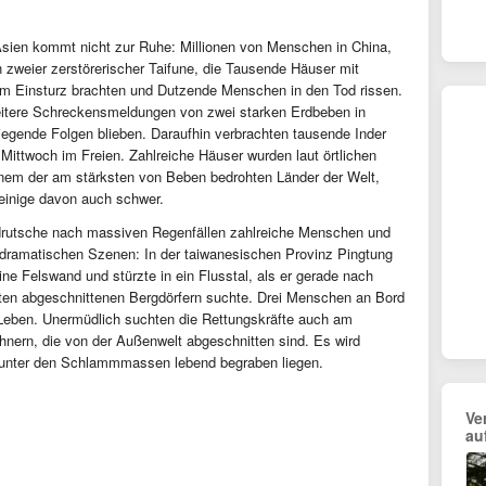
 Asien kommt nicht zur Ruhe: Millionen von Menschen in China,
 zweier zerstörerischer Taifune, die Tausende Häuser mit
um Einsturz brachten und Dutzende Menschen in den Tod rissen.
itere Schreckensmeldungen von zwei starken Erdbeben in
iegende Folgen blieben. Daraufhin verbrachten tausende Inder
ittwoch im Freien. Zahlreiche Häuser wurden laut örtlichen
inem der am stärksten von Beben bedrohten Länder der Welt,
einige davon auch schwer.
rdrutsche nach massiven Regenfällen zahlreiche Menschen und
 dramatischen Szenen: In der taiwanesischen Provinz Pingtung
ne Felswand und stürzte in ein Flusstal, als er gerade nach
ten abgeschnittenen Bergdörfern suchte. Drei Menschen an Bord
eben. Unermüdlich suchten die Rettungskräfte auch am
hnern, die von der Außenwelt abgeschnitten sind. Es wird
 unter den Schlammmassen lebend begraben liegen.
Ve
au