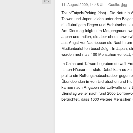
11. August 2009, 14:48 Uhr
·
Quelle:
dpa
Tokio/Taipeh/Peking (dpa) - Die Natur in
Taiwan und Japan leiden unter den Folgen
sintflutartigem Regen und Erdrutschen z
Am Dienstag folgten im Morgengrauen we
Japan und Indien, die aber ohne schwerw
aus Angst vor Nachbeben die Nacht zum M
Medienberichten beschädigt. In Japan, e
wurden mehr als 100 Menschen verletzt, 
In China und Taiwan begruben derweil E
rissen Häuser mit sich. Dabei kam es zu
prallte ein Rettungshubschrauber gegen ei
Überlebenden in von Erdrutschen und Flu
kamen nach Angaben der Luftwaffe ums L
Dienstag weiter nach rund 2000 Dorfbewo
befürchtet, dass 1000 weitere Menschen