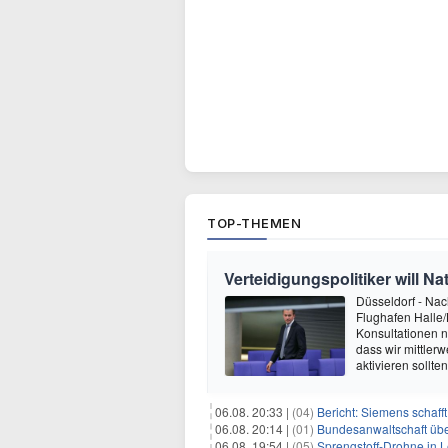
TOP-THEMEN
Verteidigungspolitiker will 
Düsseldorf - Na
Flughafen Halle/L
Konsultationen n
dass wir mittlerw
aktivieren sollte
06.08. 20:33 |
(04)
Bericht: Siemens schafft
06.08. 20:14 |
(01)
Bundesanwaltschaft übe
06.08. 19:54 |
(05)
Sprengstoff-Drohne in L