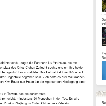
Da
se
Fr
Re
ld hier sind», sagte die Rentnerin Liu Yin-hsiao, die mit
rtplatz des Ortes Cishan Zuflucht suchte und um ihre beiden
chtenagentur Kyodo meldete. Das Heimatdorf ihrer Brüder soll
ker Regenfälle begraben sein. «Ich hörte es drei Mal krachen
in Kiwi-Bauer aus Hsiao Lin der Agentur den Niedergang einer
t» in Taiwan, das die schlimmste
ren erlebt, mindestens 50 Menschen in den Tod. Es wird
Re
 der Provinz Zhejiang im Osten Chinas zerstörte ein