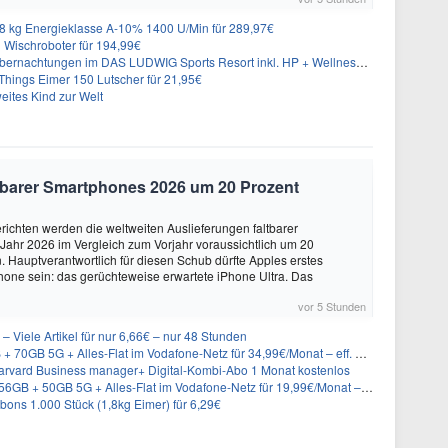
 kg Energieklasse A-10% 1400 U/Min für 289,97€
Wischroboter für 194,99€
nachtungen im DAS LUDWIG Sports Resort inkl. HP + Wellness ab 174€ p.P.
hings Eimer 150 Lutscher für 21,95€
eites Kind zur Welt
altbarer Smartphones 2026 um 20 Prozent
ichten werden die weltweiten Auslieferungen faltbarer
ahr 2026 im Vergleich zum Vorjahr voraussichtlich um 20
 Hauptverantwortlich für diesen Schub dürfte Apples erstes
hone sein: das gerüchteweise erwartete iPhone Ultra. Das
vor 5 Stunden
– Viele Artikel für nur 6,66€ – nur 48 Stunden
GB 5G + Alles-Flat im Vodafone-Netz für 34,99€/Monat – eff. 4,65€/Monat
rvard Business manager+ Digital-Kombi-Abo 1 Monat kostenlos
+ 50GB 5G + Alles-Flat im Vodafone-Netz für 19,99€/Monat – eff. 0,61€/Monat
ons 1.000 Stück (1,8kg Eimer) für 6,29€