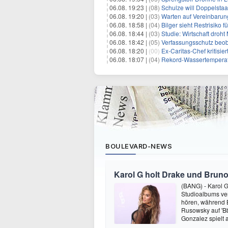
06.08. 19:23 |
(08)
Schulze will Doppelstaa
06.08. 19:20 |
(03)
Warten auf Vereinbarun
06.08. 18:58 |
(04)
Bilger sieht Restrisiko
06.08. 18:44 |
(03)
Studie: Wirtschaft droht
06.08. 18:42 |
(05)
Verfassungsschutz beob
06.08. 18:20 |
(00)
Ex-Caritas-Chef kritisi
06.08. 18:07 |
(04)
Rekord-Wassertemperatu
BOULEVARD-NEWS
Karol G holt Drake und Bruno
(BANG) - Karol G 
Studioalbums ver
hören, während B
Rusowsky auf 'Bb
Gonzalez spielt