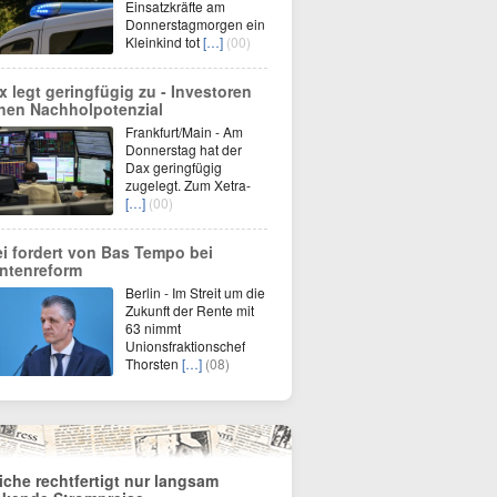
Einsatzkräfte am
Donnerstagmorgen ein
Kleinkind tot
[…]
(00)
x legt geringfügig zu - Investoren
hen Nachholpotenzial
Frankfurt/Main - Am
Donnerstag hat der
Dax geringfügig
zugelegt. Zum Xetra-
[…]
(00)
ei fordert von Bas Tempo bei
ntenreform
Berlin - Im Streit um die
Zukunft der Rente mit
63 nimmt
Unionsfraktionschef
Thorsten
[…]
(08)
iche rechtfertigt nur langsam