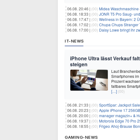
06.08. 20:46 |
(00)
Midea Waschmaschine 8
06.08. 18:33 |
(00)
JONR T5 Pro Saug- und 
06.08. 17:47 |
(00)
Wellness in Bayern: 2 Über
06.08. 17:02 |
(00)
Chupa Chups Stranger T
06.08. 17:00 |
(00)
Daisy Lowe bringt ihr zw
IT-NEWS
iPhone Ultra lässt Verkauf f
steigen
Laut Branchenber
Smartphones im J
Prozent wachsen.
faltbares Smartp
[…]
(00)
06.08. 21:33 |
(00)
SportSpar: Jackpot Sale 
06.08. 20:23 |
(00)
Apple iPhone 17 256GB + 70
06.08. 20:00 |
(00)
manager magazin+ & Ha
06.08. 19:37 |
(00)
Motorola Edge 70 Pro 256GB 
06.08. 18:55 |
(00)
Frigeo Ahoj-Brause Bonb
GAMING-NEWS