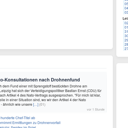
0
0
0
Let
0
0
3
3
2
2
2
Nato-Konsultationen nach Drohnenfund
ch dem Fund einer mit Sprengstoff bestückten Drohne am
eipzig hat sich der Verteidigungspolitiker Bastian Ernst (CDU) für
ach Artikel 4 des Nato-Vertrags ausgesprochen. "Für mich ist klar,
eile in einer Situation sind, wo wir den Artikel 4 der Nato
n - ähnlich wie unsere
[…]
(01)
vor 1 Stunde
 hunderte Chef-Titel ab
rnimmt Ermittlungen zu Drohnenvorfall
eipzig: Semtex im Spiel