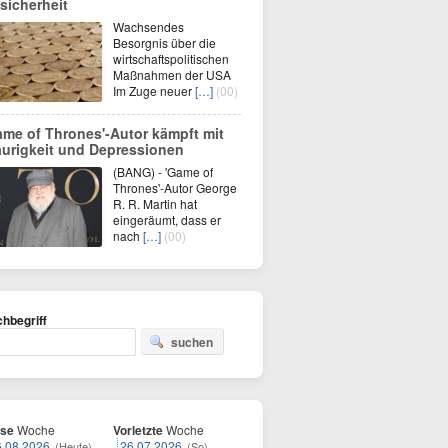
sicherheit
Wachsendes
Besorgnis über die
wirtschaftspolitischen
Maßnahmen der USA
Im Zuge neuer
[…]
(00)
ame of Thrones'-Autor kämpft mit
aurigkeit und Depressionen
(BANG) - 'Game of
Thrones'-Autor George
R. R. Martin hat
eingeräumt, dass er
nach
[…]
(00)
hbegriff
suchen
ese
Woche
Vorletzte
Woche
6.08.2026
26.07.2026
(Heute)
(So)