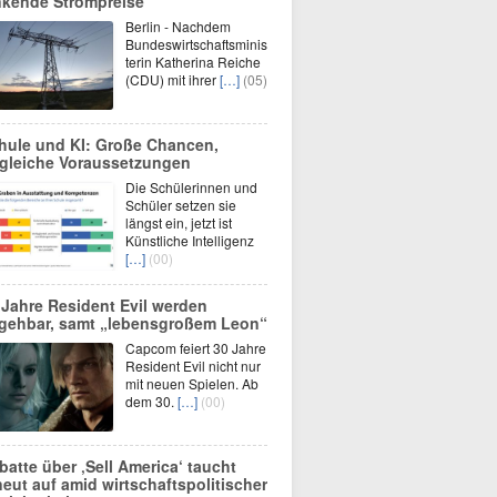
nkende Strompreise
Berlin - Nachdem
Bundeswirtschaftsminis
terin Katherina Reiche
(CDU) mit ihrer
[…]
(05)
hule und KI: Große Chancen,
gleiche Voraussetzungen
Die Schülerinnen und
Schüler setzen sie
längst ein, jetzt ist
Künstliche Intelligenz
[…]
(00)
 Jahre Resident Evil werden
gehbar, samt „lebensgroßem Leon“
Capcom feiert 30 Jahre
Resident Evil nicht nur
mit neuen Spielen. Ab
dem 30.
[…]
(00)
batte über ‚Sell America‘ taucht
neut auf amid wirtschaftspolitischer