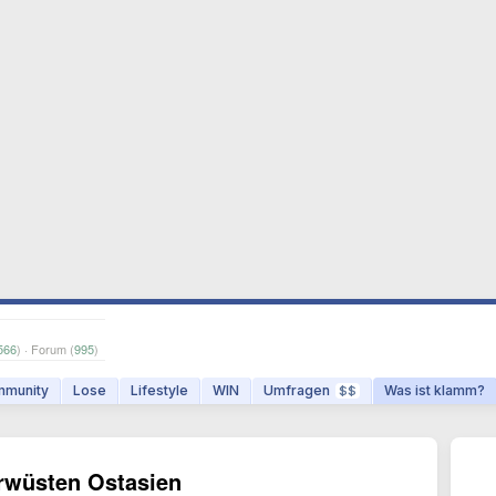
566
) · Forum (
995
)
munity
Lose
Lifestyle
WIN
Umfragen
Was ist klamm?
$$
rwüsten Ostasien