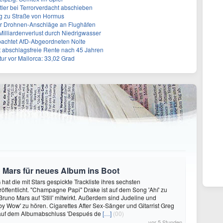
tler bei Terrorverdacht abschieben
g zu Straße von Hormus
 für Drohnen-Anschläge an Flughäfen
 Milliardenverlust durch Niedrigwasser
achtet AfD-Abgeordneten Nolte
ert abschlagsfreie Rente nach 45 Jahren
r vor Mallorca: 33,02 Grad
 Mars für neues Album ins Boot
hat die mit Stars gespickte Trackliste ihres sechsten
öffentlicht. "Champagne Papi" Drake ist auf dem Song 'Ahí' zu
runo Mars auf 'Still' mitwirkt. Außerdem sind Judeline und
y Wow' zu hören. Cigarettes After Sex-Sänger und Gitarrist Greg
 auf dem Albumabschluss 'Después de
[…]
(00)
vor 5 Stunden