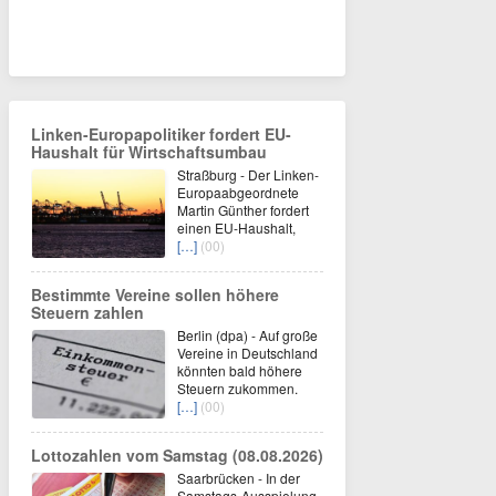
Linken-Europapolitiker fordert EU-
Haushalt für Wirtschaftsumbau
Straßburg - Der Linken-
Europaabgeordnete
Martin Günther fordert
einen EU-Haushalt,
[…]
(00)
Bestimmte Vereine sollen höhere
Steuern zahlen
Berlin (dpa) - Auf große
Vereine in Deutschland
könnten bald höhere
Steuern zukommen.
[…]
(00)
Lottozahlen vom Samstag (08.08.2026)
Saarbrücken - In der
Samstags-Ausspielung