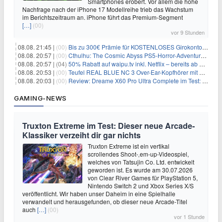
Smartphones erobert. Vor allem die hohe
Nachfrage nach der iPhone 17 Modellreihe trieb das Wachstum
im Berichtszeitraum an. iPhone führt das Premium-Segment
[…]
(00)
vor 9 Stunden
08.08. 21:45 |
(00)
Bis zu 300€ Prämie für KOSTENLOSES Girokonto bei der Santander – 50€ schon nach 1 Woche!
08.08. 20:57 |
(00)
Cthulhu: The Cosmic Abyss PS5-Horror-Adventure für 27,99€
08.08. 20:57 |
(04)
50% Rabatt auf waipu.tv inkl. Netflix – bereits ab 9€/Monat (statt 17,99€)
08.08. 20:53 |
(00)
Teufel REAL BLUE NC 3 Over-Ear-Kopfhörer mit ANC für 149,99€
08.08. 20:03 |
(00)
Review: Dreame X60 Pro Ultra Complete im Test: 42.000 Pa, 100 °C Moppwäsche & erstaunlich viel Technik in nur 8,9 cm Höhe
GAMING-NEWS
Truxton Extreme im Test: Dieser neue Arcade-
Klassiker verzeiht dir gar nichts
Truxton Extreme ist ein vertikal
scrollendes Shoot-‚em-up-Videospiel,
welches von Tatsujin Co. Ltd. entwickelt
geworden ist. Es wurde am 30.07.2026
von Clear River Games für PlayStation 5,
Nintendo Switch 2 und Xbox Series X/S
veröffentlicht. Wir haben unser Daheim in eine Spielhalle
verwandelt und herausgefunden, ob dieser neue Arcade-Titel
auch
[…]
(00)
vor 1 Stunde