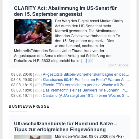
CLARITY Act: Abstimmung im US-Senat für
den 15. September angesetzt
Der Weg des Digital Asset Market Clarity
Act durch den US-Senat hat mehr
Klarheit gewonnen. Die Abstimmung
über das Gesetzesvorhaben ist nun für
den 15. September angesetzt. Dies
wurde bekannt, nachdem der
Mehrheitsführer des Senats, John Thune, kurz vor der
Augustpause des Senats einen Antrag auf Schließung der
Debatte zu H.R. 3633 eingereicht hatte.
[…]
(00)
vor 1 Stunde
08.08. 20:46 |
(00)
AI-gestützte Bitcoin-Sicherheitskampagne entdeckt fast 5.000 Softwareprobleme in 390 Projekten
08.08. 20:00 |
(00)
Klassisches 60/40-Portfolio am Ende? Warum Anleger jetzt radikal umdenken müssen
08.08. 18:19 |
(00)
Bitcoin-ETFs verzeichnen perfekte Woche mit Zuflüssen auf 3-Monats-Hoch
08.08. 18:00 |
(00)
Das Vermächtnis eines Bankiers: Wie Johann Friedrich Städel sein Imperium unsterblich machte
08.08. 16:11 |
(00)
Cardano (ADA) steigt um 18% in einer Woche: Steht ein Kurs von $0,30 bevor?
BUSINESS/PRESSE
Ultraschallzahnbürste für Hund und Katze –
Tipps zur erfolgreichen Eingewöhnung
Mörfelden-Walldorf, 08.08.2026 (lifePR) -