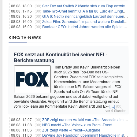
08.08. 18:00 |
(00)
Star Fox auf Switch 2 könnte sich zum Flop entwickeln
08.08. 17:45 |
(00)
Take-Two-Chef nennt GTA 6 für 80 Euro ein „unglaubliches Schnäppchen“
08.08. 16:30 |
(00)
GTA 6: Netflix nennt angeblich Laufzeit der neuen Gameplay-Präsentation
08.08. 16:00 |
(00)
Zelda-Film: Ganondorf, Impa und weitere Darsteller sollen feststehen
08.08. 16:00 |
(00)
Rockstar-CEO: In drei Jahren werden alle Spiele gestreamt
KINO/TV-NEWS
FOX setzt auf Kontinuität bei seiner NFL-
Berichterstattung
Tom Brady und Kevin Burkhardt bleiben
auch 2026 das Top-Duo des US-
Senders. Zudem hat FOX sein komplettes
Kommentatoren- und Moderatorenteam
für die neue NFL-Saison vorgestellt. FOX
Sports hat sein On-Air-Team für die NFL-
Saison 2026 bekannt gegeben und setzt dabei weitgehend auf
bewährte Gesichter. Angeführt wird die Berichterstattung erneut
vom Top-Team um Kommentator Kevin Burkhardt und Ex-
[…]
(00)
vor 9 Stunden
08.08. 12:07 |
(00)
ZDF zeigt nur den Auftakt von «The Assassin» im Fernsehen
08.08. 11:38 |
(00)
NBC macht «The Voice» zum Promi-Event
08.08. 11:06 |
(00)
ZDF zeigt vierte «Precht»-Ausgabe
08.08. 11:00 |
(00)
Da'Vine Joy Randolph übernimmt Hauptrolle in starbesetzter schwarzer Komödie