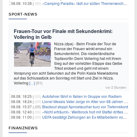
08.08. 10:38 |
(00)
«Camping Paradis» lädt zur süßen Themenwoche ein
SPORT-NEWS
Frauen-Tour vor Finale mit Sekundenkrimi:
Vollering in Gelb
Nizza (dpa) - Beim Finale der Tour de
France der Frauen winkt erneut ein
Sekundenkrimi. Die niederländische
Topfavoritin Demi Vollering hat mit ihrem
Sieg auf der vorletzten Etappe das Gelbe
Trikot erobert und geht mit einem
Vorsprung von acht Sekunden auf die Polin Kasia Niewiadoma
auf das Schlussstück am Sonntag mit Start und Ziel in Nizza.
Vollering
[…]
(01)
vor 2 Stunden
08.08. 18:25 |
(00)
Autofahrer fährt in Italien in Gruppe von Radlern
08.08. 18:24 |
(00)
Lionel Messis Vater Jorge im Alter von 68 Jahren gestorben
08.08. 15:37 |
(05)
Blackout stoppt Apnoetaucher kurz vor Tiefenrekord
08.08. 12:40 |
(00)
«Nicht erträumt»: Wellbrock holt mit Staffel drittes EM-Gold
08.08. 11:00 |
(00)
UEFA bestätigt Zahlungen an Ex-Mitarbeiterin von Infantino
FINANZNEWS