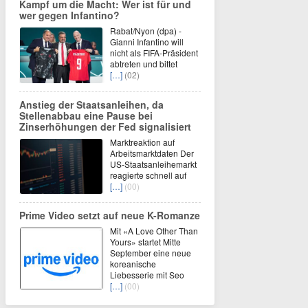
Kampf um die Macht: Wer ist für und
wer gegen Infantino?
Rabat/Nyon (dpa) -
Gianni Infantino will
nicht als FIFA-Präsident
abtreten und bittet
[…]
(02)
Anstieg der Staatsanleihen, da
Stellenabbau eine Pause bei
Zinserhöhungen der Fed signalisiert
Marktreaktion auf
Arbeitsmarktdaten Der
US-Staatsanleihemarkt
reagierte schnell auf
[…]
(00)
Prime Video setzt auf neue K-Romanze
Mit «A Love Other Than
Yours» startet Mitte
September eine neue
koreanische
Liebesserie mit Seo
[…]
(00)