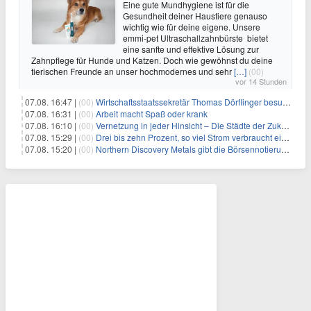
Eine gute Mundhygiene ist für die
Gesundheit deiner Haustiere genauso
wichtig wie für deine eigene. Unsere
emmi-pet Ultraschallzahnbürste bietet
eine sanfte und effektive Lösung zur
Zahnpflege für Hunde und Katzen. Doch wie gewöhnst du deine
tierischen Freunde an unser hochmodernes und sehr
[…]
(00)
vor 14 Stunden
07.08. 16:47 |
(00)
Wirtschaftsstaatssekretär Thomas Dörflinger besucht Handwerksbetrieb im Kammerbezirk Freiburg
07.08. 16:31 |
(00)
Arbeit macht Spaß oder krank
07.08. 16:10 |
(00)
Vernetzung in jeder Hinsicht – Die Städte der Zukunft sind grün-blau
07.08. 15:29 |
(00)
Drei bis zehn Prozent, so viel Strom verbraucht ein Aufzug im Gebäude
07.08. 15:20 |
(00)
Northern Discovery Metals gibt die Börsennotierung an der Frankfurter Wertpapierbörse bekannt