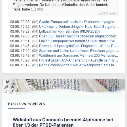
Fingers verloren. Da keiner der Mitarbeiter den Vorfall bemerkt
hatte, habe
[…]
(03)
vor 2 Stunden
08.08. 20:03 |
(02)
Studie: Europa auf russische Drohnenkampagne unzureichend vorbereitet
08.08. 19:52 |
(06)
Ukrainische Drohne dringt im Nato-Staat Bulgarien ein
08.08. 19:32 |
(04)
Lottozahlen vom Samstag (08.08.2026)
08.08. 19:00 |
(03)
Über 300 Russen seit Kriegsbeginn abgeschoben
08.08. 18:51 |
(00)
Linken-Europapolitiker fordert EU-Haushalt für Wirtschaftsumbau
08.08. 18:45 |
(03)
Drohne mit Sprengstoff am Flughafen - War es Russland?
08.08. 17:49 |
(02)
Spanien und Italien kontrollieren Einreisen gegenseitig
08.08. 16:48 |
(01)
Waldbrand am Gardasee: Mehr als 200 Menschen evakuiert
08.08. 16:28 |
(04)
Protest gegen AfD-Annäherung - Austritte beim BSW Sachsen-Anhalt
08.08. 16:17 |
(01)
Nach Drohnenvorfall: Neuer Wachposten am Flughafen
BOULEVARD-NEWS
Wirkstoff aus Cannabis beendet Alpträume bei
über 1/3 der PTSD-Patienten