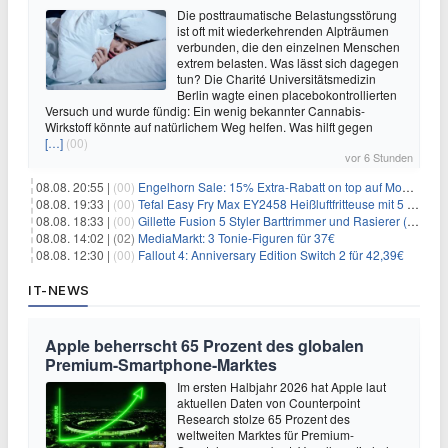
Die posttraumatische Belastungsstörung
ist oft mit wiederkehrenden Alpträumen
verbunden, die den einzelnen Menschen
extrem belasten. Was lässt sich dagegen
tun? Die Charité Universitätsmedizin
Berlin wagte einen placebokontrollierten
Versuch und wurde fündig: Ein wenig bekannter Cannabis-
Wirkstoff könnte auf natürlichem Weg helfen. Was hilft gegen
[…]
(00)
vor 6 Stunden
08.08. 20:55 |
(00)
Engelhorn Sale: 15% Extra-Rabatt on top auf Mode- und Sport-Artikel
08.08. 19:33 |
(00)
Tefal Easy Fry Max EY2458 Heißluftfritteuse mit 5 Litern für 64,99€
08.08. 18:33 |
(00)
Gillette Fusion 5 Styler Barttrimmer und Rasierer (All in One) für 16€
08.08. 14:02 |
(02)
MediaMarkt: 3 Tonie-Figuren für 37€
08.08. 12:30 |
(00)
Fallout 4: Anniversary Edition Switch 2 für 42,39€
IT-NEWS
Apple beherrscht 65 Prozent des globalen
Premium-Smartphone-Marktes
Im ersten Halbjahr 2026 hat Apple laut
aktuellen Daten von Counterpoint
Research stolze 65 Prozent des
weltweiten Marktes für Premium-