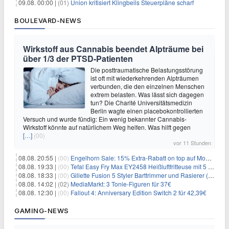
09.08. 00:00 |
(01)
Union kritisiert Klingbeils Steuerpläne scharf
BOULEVARD-NEWS
Wirkstoff aus Cannabis beendet Alpträume bei
über 1/3 der PTSD-Patienten
Die posttraumatische Belastungsstörung
ist oft mit wiederkehrenden Alpträumen
verbunden, die den einzelnen Menschen
extrem belasten. Was lässt sich dagegen
tun? Die Charité Universitätsmedizin
Berlin wagte einen placebokontrollierten
Versuch und wurde fündig: Ein wenig bekannter Cannabis-
Wirkstoff könnte auf natürlichem Weg helfen. Was hilft gegen
[…]
(00)
vor 11 Stunden
08.08. 20:55 |
(00)
Engelhorn Sale: 15% Extra-Rabatt on top auf Mode- und Sport-Artikel
08.08. 19:33 |
(00)
Tefal Easy Fry Max EY2458 Heißluftfritteuse mit 5 Litern für 64,99€
08.08. 18:33 |
(00)
Gillette Fusion 5 Styler Barttrimmer und Rasierer (All in One) für 16€
08.08. 14:02 |
(02)
MediaMarkt: 3 Tonie-Figuren für 37€
08.08. 12:30 |
(00)
Fallout 4: Anniversary Edition Switch 2 für 42,39€
GAMING-NEWS