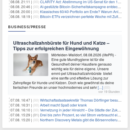
08.08. 21:11 |
(00)
CLARITY Act: Abstimmung im US-Senat für den 15. September angesetzt
08.08. 20:46 |
(00)
AI-gestützte Bitcoin-Sicherheitskampagne entdeckt fast 5.000 Softwareprobleme in 390 Projekten
08.08. 20:00 |
(00)
Klassisches 60/40-Portfolio am Ende? Warum Anleger jetzt radikal umdenken müssen
08.08. 18:19 |
(00)
Bitcoin-ETFs verzeichnen perfekte Woche mit Zuflüssen auf 3-Monats-Hoch
BUSINESS/PRESSE
Ultraschallzahnbürste für Hund und Katze –
Tipps zur erfolgreichen Eingewöhnung
Mörfelden-Walldorf, 08.08.2026 (lifePR) -
Eine gute Mundhygiene ist für die
Gesundheit deiner Haustiere genauso
wichtig wie für deine eigene. Unsere
emmi-pet Ultraschallzahnbürste bietet
eine sanfte und effektive Lösung zur
Zahnpflege für Hunde und Katzen. Doch wie gewöhnst du deine
tierischen Freunde an unser hochmodernes und sehr
[…]
(00)
vor 19 Stunden
07.08. 16:47 |
(00)
Wirtschaftsstaatssekretär Thomas Dörflinger besucht Handwerksbetrieb im Kammerbezirk Freiburg
07.08. 16:31 |
(00)
Arbeit macht Spaß oder krank
07.08. 16:10 |
(00)
Vernetzung in jeder Hinsicht – Die Städte der Zukunft sind grün-blau
07.08. 15:29 |
(01)
Drei bis zehn Prozent, so viel Strom verbraucht ein Aufzug im Gebäude
07.08. 15:20 |
(00)
Northern Discovery Metals gibt die Börsennotierung an der Frankfurter Wertpapierbörse bekannt