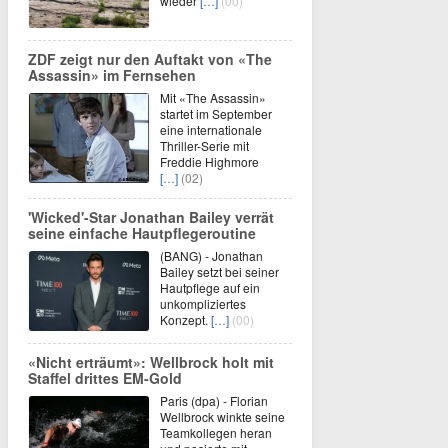
wieder
[…]
(00)
ZDF zeigt nur den Auftakt von «The
Assassin» im Fernsehen
Mit «The Assassin»
startet im September
eine internationale
Thriller-Serie mit
Freddie Highmore
[…]
(02)
'Wicked'-Star Jonathan Bailey verrät
seine einfache Hautpflegeroutine
(BANG) - Jonathan
Bailey setzt bei seiner
Hautpflege auf ein
unkompliziertes
Konzept.
[…]
(00)
«Nicht erträumt»: Wellbrock holt mit
Staffel drittes EM-Gold
Paris (dpa) - Florian
Wellbrock winkte seine
Teamkollegen heran