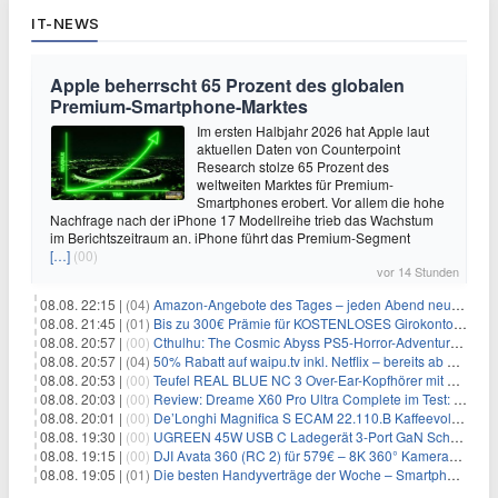
IT-NEWS
Apple beherrscht 65 Prozent des globalen
Premium-Smartphone-Marktes
Im ersten Halbjahr 2026 hat Apple laut
aktuellen Daten von Counterpoint
Research stolze 65 Prozent des
weltweiten Marktes für Premium-
Smartphones erobert. Vor allem die hohe
Nachfrage nach der iPhone 17 Modellreihe trieb das Wachstum
im Berichtszeitraum an. iPhone führt das Premium-Segment
[…]
(00)
vor 14 Stunden
08.08. 22:15 |
(04)
Amazon-Angebote des Tages – jeden Abend neue Deals zum Stöbern
08.08. 21:45 |
(01)
Bis zu 300€ Prämie für KOSTENLOSES Girokonto bei der Santander – 50€ schon nach 1 Woche!
08.08. 20:57 |
(00)
Cthulhu: The Cosmic Abyss PS5-Horror-Adventure für 27,99€
08.08. 20:57 |
(04)
50% Rabatt auf waipu.tv inkl. Netflix – bereits ab 9€/Monat (statt 17,99€)
08.08. 20:53 |
(00)
Teufel REAL BLUE NC 3 Over-Ear-Kopfhörer mit ANC für 149,99€
08.08. 20:03 |
(00)
Review: Dreame X60 Pro Ultra Complete im Test: 42.000 Pa, 100 °C Moppwäsche & erstaunlich viel Technik in nur 8,9 cm Höhe
08.08. 20:01 |
(00)
De’Longhi Magnifica S ECAM 22.110.B Kaffeevollautomat für 269€
08.08. 19:30 |
(00)
UGREEN 45W USB C Ladegerät 3-Port GaN Schnellladegerät für 12,96€
08.08. 19:15 |
(00)
DJI Avata 360 (RC 2) für 579€ – 8K 360° Kameradrohne
08.08. 19:05 |
(01)
Die besten Handyverträge der Woche – Smartphone-Tarife & SIM-Only im Überblick