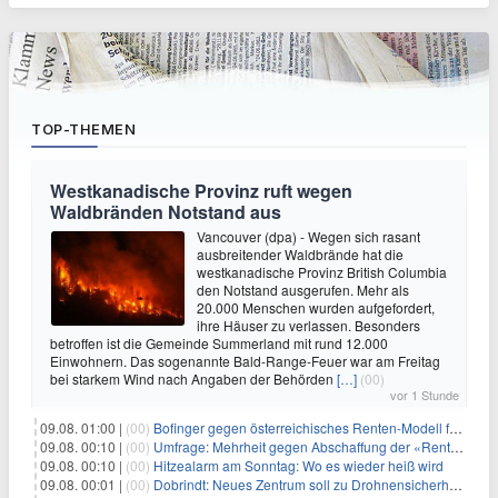
TOP-THEMEN
Westkanadische Provinz ruft wegen
Waldbränden Notstand aus
Vancouver (dpa) - Wegen sich rasant
ausbreitender Waldbrände hat die
westkanadische Provinz British Columbia
den Notstand ausgerufen. Mehr als
20.000 Menschen wurden aufgefordert,
ihre Häuser zu verlassen. Besonders
betroffen ist die Gemeinde Summerland mit rund 12.000
Einwohnern. Das sogenannte Bald-Range-Feuer war am Freitag
bei starkem Wind nach Angaben der Behörden
[…]
(00)
vor 1 Stunde
09.08. 01:00 |
(00)
Bofinger gegen österreichisches Renten-Modell für Schwerarbeiter
09.08. 00:10 |
(00)
Umfrage: Mehrheit gegen Abschaffung der «Rente mit 63»
09.08. 00:10 |
(00)
Hitzealarm am Sonntag: Wo es wieder heiß wird
09.08. 00:01 |
(00)
Dobrindt: Neues Zentrum soll zu Drohnensicherheit forschen