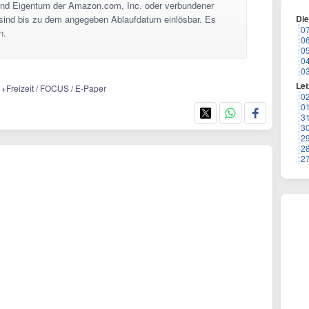
nd Eigentum der Amazon.com, Inc. oder verbundener
sind bis zu dem angegeben Ablaufdatum einlösbar. Es
Di
0
n.
0
0
0
0
Let
y +Freizeit / FOCUS / E-Paper
0
0
3
3
2
2
2