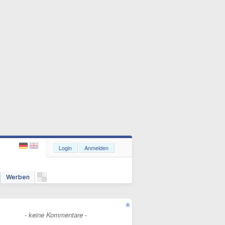
Login
Anmelden
Werben
- keine Kommentare -