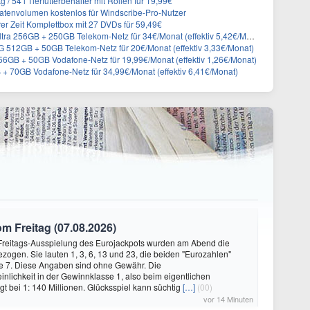
 54 l Tierfutterbehälter mit Rollen für 19,99€
atenvolumen kostenlos für Windscribe-Pro-Nutzer
er Zeit Komplettbox mit 27 DVDs für 59,49€
a 256GB + 250GB Telekom-Netz für 34€/Monat (effektiv 5,42€/Monat)
512GB + 50GB Telekom-Netz für 20€/Monat (effektiv 3,33€/Monat)
GB + 50GB Vodafone-Netz für 19,99€/Monat (effektiv 1,26€/Monat)
+ 70GB Vodafone-Netz für 34,99€/Monat (effektiv 6,41€/Monat)
 Freitag (07.08.2026)
r Freitags-Ausspielung des Eurojackpots wurden am Abend die
ogen. Sie lauten 1, 3, 6, 13 und 23, die beiden "Eurozahlen"
ie 7. Diese Angaben sind ohne Gewähr. Die
lichkeit in der Gewinnklasse 1, also beim eigentlichen
egt bei 1: 140 Millionen. Glücksspiel kann süchtig
[…]
(00)
vor 14 Minuten