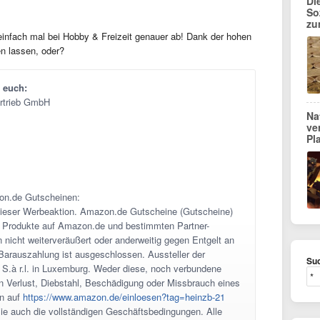
Di
So
zu
einfach mal bei Hobby & Freizeit genauer ab! Dank der hohen
n lassen, oder?
 euch:
ertrieb GmbH
Na
ve
Pl
on.de Gutscheinen:
dieser Werbeaktion. Amazon.de Gutscheine (Gutscheine)
r Produkte auf Amazon.de und bestimmten Partner-
n nicht weiterveräußert oder anderweitig gegen Entgelt an
 Barauszahlung ist ausgeschlossen. Aussteller der
Suc
S.à r.l. in Luxemburg. Weder diese, noch verbundene
n Verlust, Diebstahl, Beschädigung oder Missbrauch eines
n auf
https://www.amazon.de/einloesen?tag=heinzb-21
Sie auch die vollständigen Geschäftsbedingungen. Alle