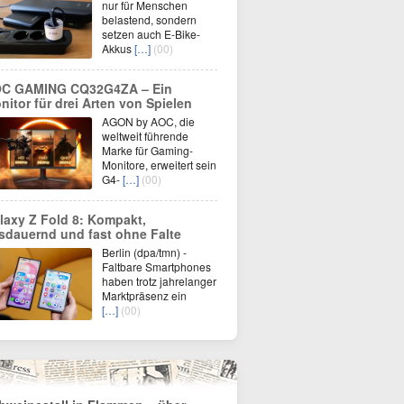
nur für Menschen
belastend, sondern
setzen auch E-Bike-
Akkus
[…]
(00)
C GAMING CQ32G4ZA – Ein
nitor für drei Arten von Spielen
AGON by AOC, die
weltweit führende
Marke für Gaming-
Monitore, erweitert sein
G4-
[…]
(00)
laxy Z Fold 8: Kompakt,
sdauernd und fast ohne Falte
Berlin (dpa/tmn) -
Faltbare Smartphones
haben trotz jahrelanger
Marktpräsenz ein
[…]
(00)