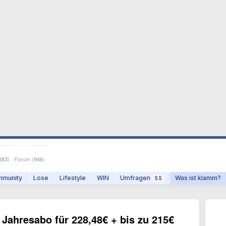
583
) · Forum (
946
)
munity
Lose
Lifestyle
WIN
Umfragen
Was ist klamm?
$$
ahresabo für 228,48€ + bis zu 215€