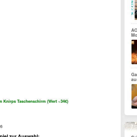
AO
Mo
Ga
au
n Knirps Taschenschirm (Wert ~34€)
26
piel zur Auswahl: