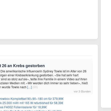
t 26 an Krebs gestorben
 Die amerikanische Influencerin Sydney Towle ist im Alter von 26
lgen einer Krebserkrankung gestorben. «Sie hat sehr hart
sind so stolz auf sie», teilte ihre Familie in einem Video auf ihren
sozialen Medien mit. «Wir werden dich immer so sehr lieben», hieß
n wurde Towle nach
[…]
(00)
vor 3 Stunden
rowbox-Komplettset 90×90×180 cm für 379,99€
 25.000 mAh mit 165 W refurbished für 58,39€
es F4002 Folienrasierer für 18,99€