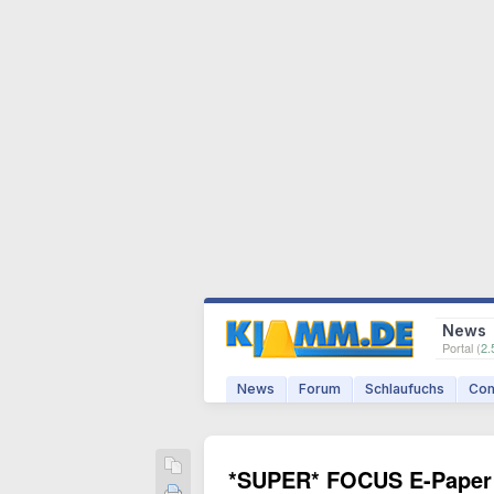
News
Portal (
2.
News
Forum
Schlaufuchs
Com
*SUPER* FOCUS E-Paper J