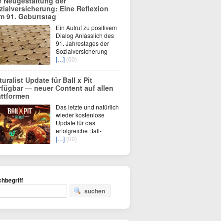
e Neugestaltung der
zialversicherung: Eine Reflexion
m 91. Geburtstag
Ein Aufruf zu positivem
Dialog Anlässlich des
91. Jahrestages der
Sozialversicherung
[…]
(00)
turalist Update für Ball x Pit
rfügbar — neuer Content auf allen
attformen
Das letzte und natürlich
wieder kostenlose
Update für das
erfolgreiche Ball-
[…]
(00)
hbegriff
suchen