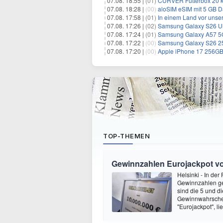
07.08. 18:55 |
(01)
CURVER Futterbox 20 kg /
07.08. 18:28 |
(00)
aloSIM eSIM mit 5 GB D
07.08. 17:58 |
(01)
In einem Land vor unser
07.08. 17:26 |
(02)
Samsung Galaxy S26 Ultr
07.08. 17:24 |
(01)
Samsung Galaxy A57 5G 
07.08. 17:22 |
(00)
Samsung Galaxy S26 256
07.08. 17:20 |
(00)
Apple iPhone 17 256GB 
TOP-THEMEN
Gewinnzahlen Eurojackpot vom
Helsinki - In de
Gewinnzahlen gez
sind die 5 und d
Gewinnwahrschein
"Eurojackpot", li