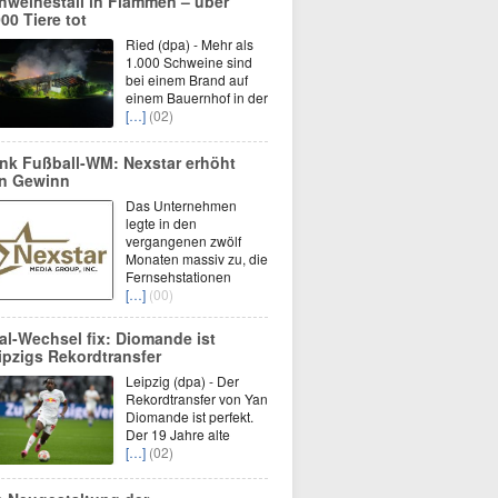
hweinestall in Flammen – über
000 Tiere tot
Ried (dpa) - Mehr als
1.000 Schweine sind
bei einem Brand auf
einem Bauernhof in der
[…]
(02)
nk Fußball-WM: Nexstar erhöht
n Gewinn
Das Unternehmen
legte in den
vergangenen zwölf
Monaten massiv zu, die
Fernsehstationen
[…]
(00)
al-Wechsel fix: Diomande ist
ipzigs Rekordtransfer
Leipzig (dpa) - Der
Rekordtransfer von Yan
Diomande ist perfekt.
Der 19 Jahre alte
[…]
(02)