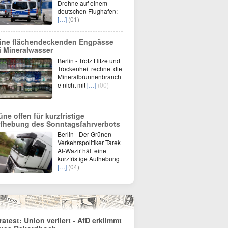
Drohne auf einem
deutschen Flughafen:
[…]
(01)
ine flächendeckenden Engpässe
i Mineralwasser
Berlin - Trotz Hitze und
Trockenheit rechnet die
Mineralbrunnenbranch
e nicht mit
[…]
(00)
üne offen für kurzfristige
fhebung des Sonntagsfahrverbots
Berlin - Der Grünen-
Verkehrspolitiker Tarek
Al-Wazir hält eine
kurzfristige Aufhebung
[…]
(04)
fratest: Union verliert - AfD erklimmt