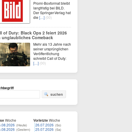
Promi-Boxformat bleibt
langfristig bei BILD.
Der Springer-Verlag hat
die
[…]
(00)
ll of Duty: Black Ops 2 feiert 2026
n unglaubliches Comeback
Mehr als 13 Jahre nach
seiner ursprünglichen
Veröffentlichung
schreibt Call of Duty:
[…]
(00)
hbegriff
suchen
ese
Woche
Vorletzte
Woche
6.08.2026
26.07.2026
(Heute)
(So)
5.08.2026
25.07.2026
(Gestern)
(Sa)