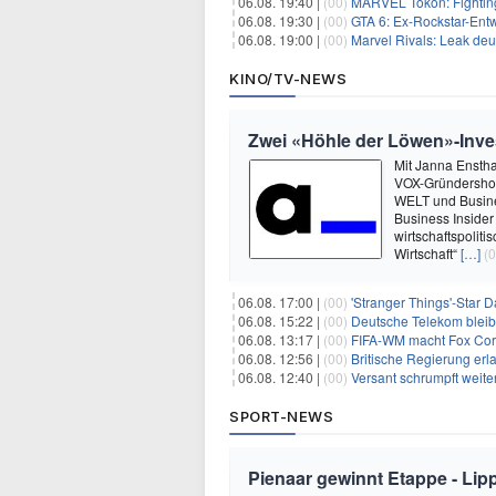
06.08. 19:40 |
(00)
MARVEL Tōkon: Fighting
06.08. 19:30 |
(00)
GTA 6: Ex-Rockstar-Entw
06.08. 19:00 |
(00)
Marvel Rivals: Leak de
KINO/TV-NEWS
Zwei «Höhle der Löwen»-Inve
Mit Janna Enstha
VOX-Gründershow
WELT und Busine
Business Insider
wirtschaftspolit
Wirtschaft“
[…]
(0
06.08. 17:00 |
(00)
'Stranger Things'-Star David
06.08. 15:22 |
(00)
Deutsche Telekom blei
06.08. 13:17 |
(00)
FIFA-WM macht Fox Corp
06.08. 12:56 |
(00)
Britische Regierung er
06.08. 12:40 |
(00)
Versant schrumpft weite
SPORT-NEWS
Pienaar gewinnt Etappe - Lip