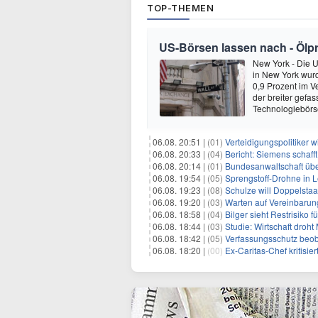
TOP-THEMEN
US-Börsen lassen nach - Ölpre
New York - Die 
in New York wur
0,9 Prozent im V
der breiter gefa
Technologiebör
06.08. 20:51 |
(01)
Verteidigungspolitiker 
06.08. 20:33 |
(04)
Bericht: Siemens schafft
06.08. 20:14 |
(01)
Bundesanwaltschaft übe
06.08. 19:54 |
(05)
Sprengstoff-Drohne in L
06.08. 19:23 |
(08)
Schulze will Doppelstaa
06.08. 19:20 |
(03)
Warten auf Vereinbarun
06.08. 18:58 |
(04)
Bilger sieht Restrisiko
06.08. 18:44 |
(03)
Studie: Wirtschaft droht
06.08. 18:42 |
(05)
Verfassungsschutz beob
06.08. 18:20 |
(00)
Ex-Caritas-Chef kritisi