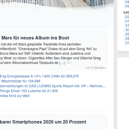
0
0
Let
0
0
3
3
2
 Mars für neues Album ins Boot
2
2
hat die mit Stars gespickte Trackliste ihres sechsten
öffentlicht. "Champagne Papi" Drake ist auf dem Song 'Ahí' zu
runo Mars auf 'Still' mitwirkt. Außerdem sind Judeline und
y Wow' zu hören. Cigarettes After Sex-Sänger und Gitarrist Greg
 auf dem Albumabschluss 'Después de
[…]
(00)
vor 5 Stunden
 kg Energieklasse A-10% 1400 U/Min für 289,97€
Wischroboter für 194,99€
nachtungen im DAS LUDWIG Sports Resort inkl. HP + Wellness ab 174€ p.P.
hings Eimer 150 Lutscher für 21,95€
eites Kind zur Welt
altbarer Smartphones 2026 um 20 Prozent