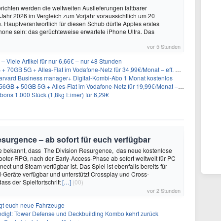
ichten werden die weltweiten Auslieferungen faltbarer
ahr 2026 im Vergleich zum Vorjahr voraussichtlich um 20
 Hauptverantwortlich für diesen Schub dürfte Apples erstes
hone sein: das gerüchteweise erwartete iPhone Ultra. Das
vor 5 Stunden
– Viele Artikel für nur 6,66€ – nur 48 Stunden
GB 5G + Alles-Flat im Vodafone-Netz für 34,99€/Monat – eff. 4,65€/Monat
rvard Business manager+ Digital-Kombi-Abo 1 Monat kostenlos
+ 50GB 5G + Alles-Flat im Vodafone-Netz für 19,99€/Monat – eff. 0,61€/Monat
ons 1.000 Stück (1,8kg Eimer) für 6,29€
surgence – ab sofort für euch verfügbar
te bekannt, dass The Division Resurgence, das neue kostenlose
oter-RPG, nach der Early-Access-Phase ab sofort weltweit für PC
ect und Steam verfügbar ist. Das Spiel ist ebenfalls bereits für
-Geräte verfügbar und unterstützt Crossplay und Cross-
ass der Spielfortschritt
[…]
(00)
vor 2 Stunden
ngt euch neue Fahrzeuge
ndigt: Tower Defense und Deckbuilding Kombo kehrt zurück