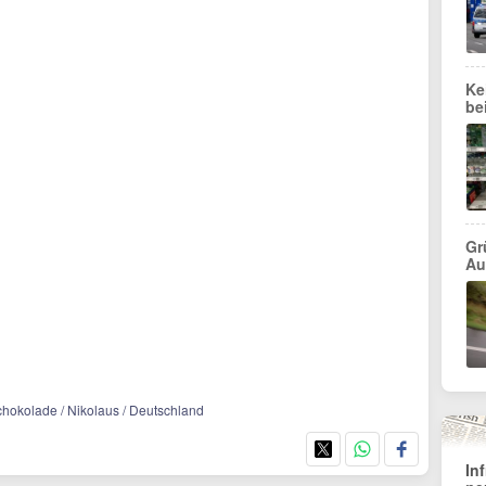
Ke
be
Gr
Au
 Schokolade / Nikolaus / Deutschland
In