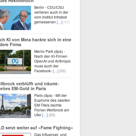
ues Rekordhoch
Berlin - CDU/CSU
verlieren auch in der
vom Institut Infratest
gemessenen
[…]
(00)
ch KI von Meta hackte sich in eine
dere Firma
Menlo Park (dpa) -
Nach den KI-Firmen
OpenAI und Anthropic
muss auch der
Facebook-
[…]
(03)
llbrock verblüfft und träumt:
eites EM-Gold in Paris
Paris (dpa) - Mit der
Euphorie des zweiten
EM-Titels dachte
Florian Wellbrock am
Ufer
[…]
(03)
LD setzt weiter auf «Fame Fighting»
Das Influencer- und