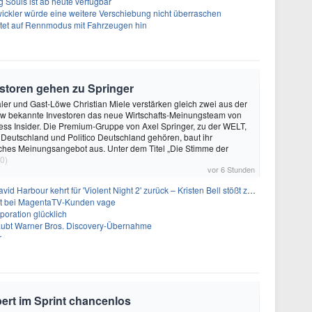
 Souls ist ab heute verfügbar
ickler würde eine weitere Verschiebung nicht überraschen
utet auf Rennmodus mit Fahrzeugen hin
storen gehen zu Springer
ler und Gast-Löwe Christian Miele verstärken gleich zwei aus der
 bekannte Investoren das neue Wirtschafts-Meinungsteam von
ss Insider. Die Premium-Gruppe von Axel Springer, zu der WELT,
 Deutschland und Politico Deutschland gehören, baut ihr
isches Meinungsangebot aus. Unter dem Titel „Die Stimme der
0)
vor 6 Stunden
 Harbour kehrt für 'Violent Night 2' zurück – Kristen Bell stößt zur Besetzung
bt bei MagentaTV-Kunden vage
oration glücklich
laubt Warner Bros. Discovery-Übernahme
r
pert im Sprint chancenlos