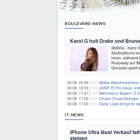
BOULEVARD-NEWS
Karol G holt Drake und Bruno
(BANG) - Karol G 
Studioalbums ver
hören, während B
Rusowsky auf 'Bb
Gonzalez spielt
06.08. 20:46 |
(00)
Midea Waschmaschine 8
06.08. 18:33 |
(00)
JONR T5 Pro Saug- und 
06.08. 17:47 |
(00)
Wellness in Bayern: 2 Über
06.08. 17:02 |
(00)
Chupa Chups Stranger T
06.08. 17:00 |
(00)
Daisy Lowe bringt ihr zw
IT-NEWS
iPhone Ultra lässt Verkauf f
steigen