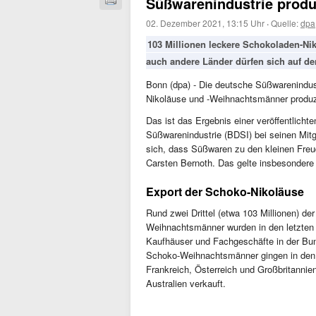
Süßwarenindustrie produ
02. Dezember 2021, 13:15 Uhr
·
Quelle:
dpa
103 Millionen leckere Schokoladen-Nik
auch andere Länder dürfen sich auf d
Bonn (dpa) - Die deutsche Süßwarenindust
Nikoläuse und -Weihnachtsmänner produzie
Das ist das Ergebnis einer veröffentlic
Süßwarenindustrie (BDSI) bei seinen Mit
sich, dass Süßwaren zu den kleinen Freu
Carsten Bernoth. Das gelte insbesonder
Export der Schoko-Nikoläuse
Rund zwei Drittel (etwa 103 Millionen) d
Weihnachtsmänner wurden in den letzten
Kaufhäuser und Fachgeschäfte in der Bunde
Schoko-Weihnachtsmänner gingen in den 
Frankreich, Österreich und Großbritanni
Australien verkauft.