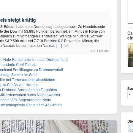
is steigt kräftig
US-Börsen haben am Donnerstag nachgelassen. Zu Handelsende
de der Dow mit 53.885 Punkten berechnet, ein Minus in Höhe von
Ca
ergleich zum vorherigen Handelstag. Wenige Minuten zuvor war
ei
sste S&P 500 mit rund 7.710 Punkten 0,2 Prozent im Minus, die
se Nasdaq berechnete den Nasdaq
[…]
(00)
vor 1 Minute
will Nato-Konsultationen nach Drohnenfund
 hunderte Chef-Titel ab
rnimmt Ermittlungen zu Drohnenvorfall
eipzig: Semtex im Spiel
tler bei Terrorverdacht abschieben
g zu Straße von Hormus
Suc
 für Drohnen-Anschläge an Flughäfen
 Milliardenverlust durch Niedrigwasser
achtet AfD-Abgeordneten Nolte
ert abschlagsfreie Rente nach 45 Jahren
Di
0
0