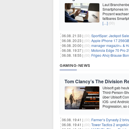
Laut Branchenber
Smartphones im J
Prozent wachsen.
faltbares Smartp
[…]
(00)
06.08. 21:33 |
(00)
SportSpar: Jackpot Sale 
06.08. 20:23 |
(00)
Apple iPhone 17 256GB + 70
06.08. 20:00 |
(00)
manager magazin+ & Ha
06.08. 19:37 |
(00)
Motorola Edge 70 Pro 256GB 
06.08. 18:55 |
(00)
Frigeo Ahoj-Brause Bonb
GAMING-NEWS
Tom Clancy’s The Division Re
Ubisoft gab heu
Third-Person-Sho
über Ubisoft Conn
iOS- und Android
Progression, so d
06.08. 19:41 |
(00)
Farmer’s Dynasty 2 bri
06.08. 19:41 |
(00)
Tower Tactics 2 angekü