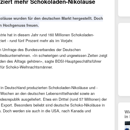
ziert mehr Schokoladen-Nikoläuse
oläuse wurden für den deutschen Markt hergestellt. Doch
en Hochgenuss freuen.
rie hat in diesem Jahr rund 160 Millionen Schokoladen-
rt - rund fünf Prozent mehr als im Vorjahr.
hten Umfrage des Bundesverbandes der Deutschen
gliedsunternehmen. «In schwierigen und ungewissen Zeiten zeigt
den des Alltags gehören», sagte BDSI-Hauptgeschäftsführer
e für Schoko-Weihnachtsmänner.
er in Deutschland produzierten Schokoladen-Nikoläuse und -
 Wochen an den deutschen Lebensmittelhandel sowie an
srepublik ausgeliefert. Etwa ein Drittel (rund 57 Millionen) der
Export. Besonders beliebt sind deutsche Schoko-Nikoläuse in
en. Doch werden sie auch in die USA, nach Kanada und
Wi
in