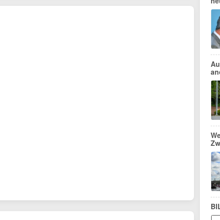
ne
Au
an
We
Zw
BI