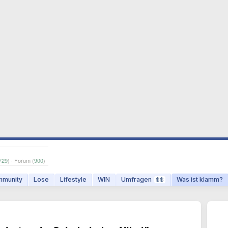
729
) · Forum (
900
)
munity
Lose
Lifestyle
WIN
Umfragen
Was ist klamm?
$$