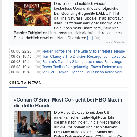
Das letzte und natürlich wieder
kostenlose Update für das erfolgreiche
Ball-Bouncing-Roguelite BALL x PIT ist
da! The Naturalist Update ist ab sofort auf
allen Plattformen verfügbar und fügt dem
Spiel noch mehr Charaktere, Bälle und
Passive Fähigkeiten hinzu, wodurch sich die Möglichkeiten eines
Runs erheblich erweitern. Neue Charaktere
[…]
(00)
vor 6 Stunden
06.08. 22:26 |
(00)
Neuer Horror‑Titel The Skin Stapler feiert Release
06.08. 19:42 |
(00)
Tom Clancy’s The Division Resurgence – ab sofort für euch verfügbar
06.08. 19:41 |
(00)
Farmer’s Dynasty 2 bringt euch neue Fahrzeuge
06.08. 19:41 |
(00)
Tower Tactics 2 angekündigt: Tower Defense und Deckbuilding Kombo kehrt zurück
06.08. 19:40 |
(00)
MARVEL Tōkon: Fighting Souls ist ab heute verfügbar
KINO/TV-NEWS
«Conan O'Brien Must Go» geht bei HBO Max in
die dritte Runde
Die Reise-Dokuserie mit dem US-
amerikanischen Late-Night-Star führt
diesmal nach Indien, in die Niederlande,
auf die Philippinen und nach Marokko.
HBO Max bringt die dritte Staffel der
Reise-Dokuserie Conan O'Brien Must Go