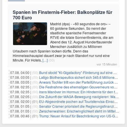
Spanien im Finsternis-Fieber: Balkonplätze für
700 Euro
Madrid (dpa) - «60 segundos de oro» –
60 goldene Sekunden. So nennt der
staatliche spanische Fernsehsender
RTVE die totale Sonnenfinsternis, die am
Abend des 12. August Hunderttausende
Menschen zusätzlich zu Millionen
Urlaubern nach Spanien locken dürfte. Denn das
Himmelsschauspiel dauert zwar je nach Standort nur rund eine
Minute. Für Hotels,
[…]
(00)
vor 15 Minuten
07.08. 04:00 |
(00)
Bund stockt "KI-Gigafactory"-Förderung auf eine Milliarde Euro auf
07.08. 03:05 |
(00)
Latigo Biotherapeutics sichert sich 345,6 Millionen Dollar in einer erhöhten IPO und ebnet den Weg für nicht-opioide Schmerztherapie
07.08. 03:05 |
(00)
Anwars Tochter tritt von der Parteiführung zurück und hebt politische Turbulenzen hervor
07.08. 02:35 |
(00)
Die Festnahme des ehemaligen Gouverneurs von Mexiko hebt die anhaltenden Herausforderungen in der Governance und im Geschäftsumfeld hervor
07.08. 02:35 |
(00)
Irans Manöver im Hormus: Ein Hindernis für den freien Handel und das Investorenvertrauen
07.08. 02:05 |
(00)
Die Zukunft der MAGA-Bewegung navigieren: Was steht für Investoren auf dem Spiel?
07.08. 02:00 |
(01)
EU-Abgeordnete pochen auf Touristenvisa-Einschränkungen für Russen
07.08. 01:05 |
(00)
Senator Cramer priorisiert die Regierungsfinanzierung angesichts des bevorstehenden Ferienbeginns
07.08. 01:05 |
(00)
Zwischenwahlen: Erschwinglichkeit steht im Mittelpunkt, während die Demokraten auf die Mehrheit im Repräsentantenhaus zielen
07.08. 00:46 |
(01)
Trump: Neuer Anlauf für Beschränkung von US-Geburtsrecht