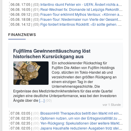
06.08. 17:05 |
(03)
Infantino räumt Fehler ein - UEFA: Ändert nichts an Boykott
06.08. 16:05 |
(01)
Real-Wechsel fix: Diomande ist Leipzigs Rekordtransfer
06.08. 09:12 |
(03)
Frauen-Tour erklimmt Mythos Ventoux: «Können alles schaffen»
05.08. 18:08 |
(03)
Frauen-Tour: Niedermaier nun Vierte der Gesamtwertung
05.08. 14:12 |
(05)
Figo fordert Infantinos Rücktritt: «Er sollte gehen. Jetzt»
FINANZNEWS
Fujifilms Gewinnenttäuschung löst
historischen Kursrückgang aus
Ein schockierender Rückschlag für
Fujifilm Die Aktien von Fujifilm Holdings
Corp. stürzten im Tokio-Handel ab und
verzeichneten den größten Rückgang an
einem einzigen Tag in der
Unternehmensgeschichte. Die
Ergebnisse des Medizintechnikherstellers für das erste Quartal
zeigten eine deutliche Unterperformance, was bei den Investoren
Ängste über die
[…]
(00)
vor 1 Stunde
07.08. 03:05 |
(00)
BlossomHill Therapeutics betritt den Markt mit einem IPO-Boost von 150 Millionen Dollar
07.08. 02:35 |
(00)
Optionen nutzen, um von der Ertragsvolatilität zu profitieren
07.08. 02:35 |
(00)
Yen-Rückgang: Spekulationen über weitere Marktinterventionen nehmen zu
07.08. 02:05 |
(00)
Japans Haushalte reduzieren Ausgaben trotz steigender Löhne: Ein Warnsignal für das Wachstum