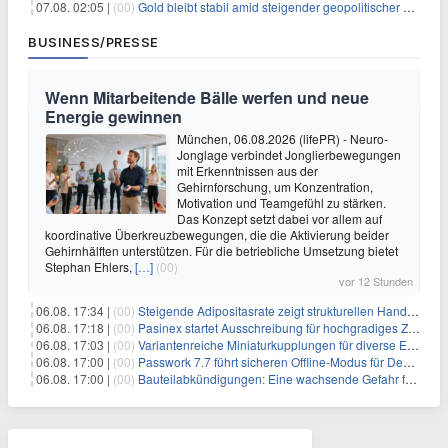
07.08. 02:05 |
(00)
Gold bleibt stabil amid steigender geopolitischer Spannungen im Persischen Golf
BUSINESS/PRESSE
Wenn Mitarbeitende Bälle werfen und neue
Energie gewinnen
München, 06.08.2026 (lifePR) - Neuro-
Jonglage verbindet Jonglierbewegungen
mit Erkenntnissen aus der
Gehirnforschung, um Konzentration,
Motivation und Teamgefühl zu stärken.
Das Konzept setzt dabei vor allem auf
koordinative Überkreuzbewegungen, die die Aktivierung beider
Gehirnhälften unterstützen. Für die betriebliche Umsetzung bietet
Stephan Ehlers,
[…]
(00)
vor 12 Stunden
06.08. 17:34 |
(00)
Steigende Adipositasrate zeigt strukturellen Handlungsbedarf bei der Ernährung schulpflichtiger Kinder
06.08. 17:18 |
(00)
Pasinex startet Ausschreibung für hochgradiges Zinksulfidkonzentrat mit Germanium- und Silbergehalten und stellt ein Betriebsupdate bereit
06.08. 17:03 |
(00)
Variantenreiche Miniaturkupplungen für diverse Einsatzbereiche
06.08. 17:00 |
(00)
Passwork 7.7 führt sicheren Offline-Modus für Desktop- und Mobile-Apps ein
06.08. 17:00 |
(00)
Bauteilabkündigungen: Eine wachsende Gefahr für industrielle Elektroniksysteme