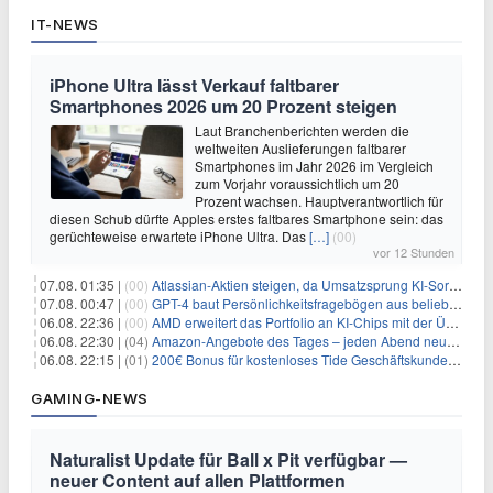
IT-NEWS
iPhone Ultra lässt Verkauf faltbarer
Smartphones 2026 um 20 Prozent steigen
Laut Branchenberichten werden die
weltweiten Auslieferungen faltbarer
Smartphones im Jahr 2026 im Vergleich
zum Vorjahr voraussichtlich um 20
Prozent wachsen. Hauptverantwortlich für
diesen Schub dürfte Apples erstes faltbares Smartphone sein: das
gerüchteweise erwartete iPhone Ultra. Das
[…]
(00)
vor 12 Stunden
07.08. 01:35 |
(00)
Atlassian-Aktien steigen, da Umsatzsprung KI-Sorgen dämpft
07.08. 00:47 |
(00)
GPT-4 baut Persönlichkeitsfragebögen aus beliebigen Texten und sagt Antworten voraus
06.08. 22:36 |
(00)
AMD erweitert das Portfolio an KI-Chips mit der Übernahme von Taalas
06.08. 22:30 |
(04)
Amazon-Angebote des Tages – jeden Abend neue Deals zum Stöbern
06.08. 22:15 |
(01)
200€ Bonus für kostenloses Tide Geschäftskundenkonto
GAMING-NEWS
Naturalist Update für Ball x Pit verfügbar —
neuer Content auf allen Plattformen