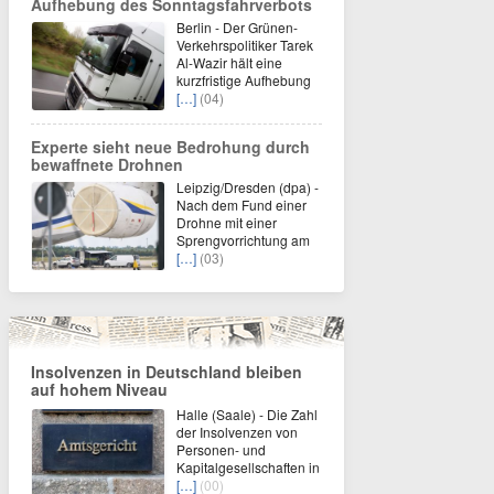
Aufhebung des Sonntagsfahrverbots
Berlin - Der Grünen-
Verkehrspolitiker Tarek
Al-Wazir hält eine
kurzfristige Aufhebung
[…]
(04)
Experte sieht neue Bedrohung durch
bewaffnete Drohnen
Leipzig/Dresden (dpa) -
Nach dem Fund einer
Drohne mit einer
Sprengvorrichtung am
[…]
(03)
Insolvenzen in Deutschland bleiben
auf hohem Niveau
Halle (Saale) - Die Zahl
der Insolvenzen von
Personen- und
Kapitalgesellschaften in
[…]
(00)