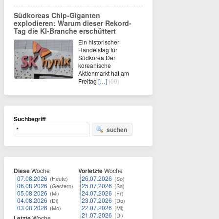
Südkoreas Chip-Giganten
explodieren: Warum dieser Rekord-
Tag die KI-Branche erschüttert
Ein historischer
Handelstag für
Südkorea Der
koreanische
Aktienmarkt hat am
Freitag
[…]
(00)
Suchbegriff
suchen
Diese
Woche
Vorletzte
Woche
07.08.2026
26.07.2026
(Heute)
(So)
06.08.2026
25.07.2026
(Gestern)
(Sa)
05.08.2026
24.07.2026
(Mi)
(Fr)
04.08.2026
23.07.2026
(Di)
(Do)
03.08.2026
22.07.2026
(Mo)
(Mi)
21.07.2026
(Di)
Letzte
Woche