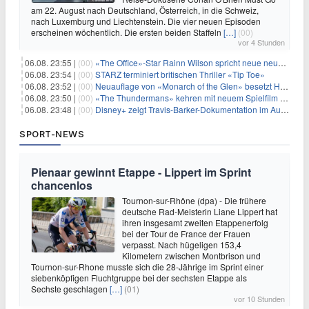
am 22. August nach Deutschland, Österreich, in die Schweiz,
nach Luxemburg und Liechtenstein. Die vier neuen Episoden
erscheinen wöchentlich. Die ersten beiden Staffeln
[…]
(00)
vor 4 Stunden
06.08. 23:55 |
(00)
«The Office»-Star Rainn Wilson spricht neue neuseeländische Serie «Settling»
06.08. 23:54 |
(00)
STARZ terminiert britischen Thriller «Tip Toe»
06.08. 23:52 |
(00)
Neuauflage von «Monarch of the Glen» besetzt Hauptrollen
06.08. 23:50 |
(00)
«The Thundermans» kehren mit neuem Spielfilm zurück
06.08. 23:48 |
(00)
Disney+ zeigt Travis-Barker-Dokumentation im August
SPORT-NEWS
Pienaar gewinnt Etappe - Lippert im Sprint
chancenlos
Tournon-sur-Rhône (dpa) - Die frühere
deutsche Rad-Meisterin Liane Lippert hat
ihren insgesamt zweiten Etappenerfolg
bei der Tour de France der Frauen
verpasst. Nach hügeligen 153,4
Kilometern zwischen Montbrison und
Tournon-sur-Rhone musste sich die 28-Jährige im Sprint einer
siebenköpfigen Fluchtgruppe bei der sechsten Etappe als
Sechste geschlagen
[…]
(01)
vor 10 Stunden