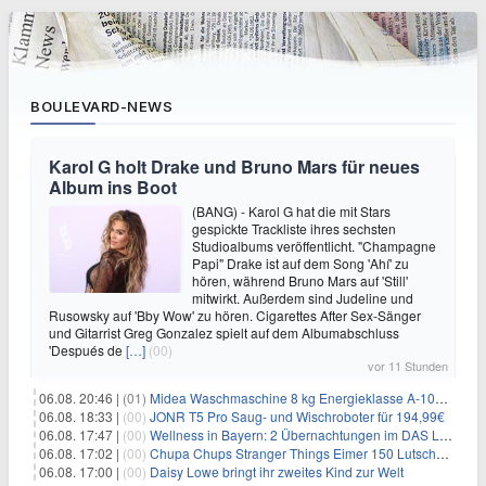
BOULEVARD-NEWS
Karol G holt Drake und Bruno Mars für neues
Album ins Boot
(BANG) - Karol G hat die mit Stars
gespickte Trackliste ihres sechsten
Studioalbums veröffentlicht. "Champagne
Papi" Drake ist auf dem Song 'Ahí' zu
hören, während Bruno Mars auf 'Still'
mitwirkt. Außerdem sind Judeline und
Rusowsky auf 'Bby Wow' zu hören. Cigarettes After Sex-Sänger
und Gitarrist Greg Gonzalez spielt auf dem Albumabschluss
'Después de
[…]
(00)
vor 11 Stunden
06.08. 20:46 |
(01)
Midea Waschmaschine 8 kg Energieklasse A-10% 1400 U/Min für 289,97€
06.08. 18:33 |
(00)
JONR T5 Pro Saug- und Wischroboter für 194,99€
06.08. 17:47 |
(00)
Wellness in Bayern: 2 Übernachtungen im DAS LUDWIG Sports Resort inkl. HP + Wellness ab 174€ p.P.
06.08. 17:02 |
(00)
Chupa Chups Stranger Things Eimer 150 Lutscher für 21,95€
06.08. 17:00 |
(00)
Daisy Lowe bringt ihr zweites Kind zur Welt