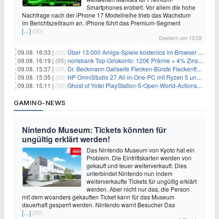
Smartphones erobert. Vor allem die hohe
Nachfrage nach der iPhone 17 Modellreihe trieb das Wachstum
im Berichtszeitraum an. iPhone führt das Premium-Segment
[…]
(00)
Gestern um 13:02
09.08. 16:33 |
(00)
Über 13.000 Amiga-Spiele kostenlos im Browser spielen
09.08. 16:19 |
(05)
norisbank Top-Girokonto: 120€ Prämie + 4% Zinsen p.a. (6 Monate)
09.08. 15:37 |
(00)
Dr. Beckmann Gallseife Flecken-Bürste Fleckentferner 250 ml für 1,25€
09.08. 15:35 |
(00)
HP OmniStudio 27 All-in-One-PC mit Ryzen 5 und 1 TB SSD für 699€
09.08. 15:11 |
(00)
Ghost of Yotei PlayStation-5-Open-World-Actionspiel für 55,65€
GAMING-NEWS
Nintendo Museum: Tickets könnten für
ungültig erklärt werden!
Das Nintendo Museum von Kyoto hat ein
Problem. Die Eintrittskarten werden von
gekauft und teuer weiterverkauft. Dies
unterbindet Nintendo nun indem
weiterverkaufte Tickets für ungültig erklärt
werden. Aber nicht nur das, die Person
mit dem woanders gekauften Ticket kann für das Museum
dauerhaft gesperrt werden. Nintendo warnt Besucher Das
[…]
(00)