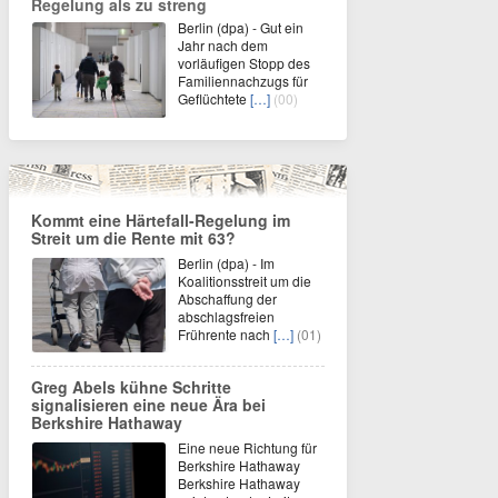
Regelung als zu streng
Berlin (dpa) - Gut ein
Jahr nach dem
vorläufigen Stopp des
Familiennachzugs für
Geflüchtete
[…]
(00)
Kommt eine Härtefall-Regelung im
Streit um die Rente mit 63?
Berlin (dpa) - Im
Koalitionsstreit um die
Abschaffung der
abschlagsfreien
Frührente nach
[…]
(01)
Greg Abels kühne Schritte
signalisieren eine neue Ära bei
Berkshire Hathaway
Eine neue Richtung für
Berkshire Hathaway
Berkshire Hathaway