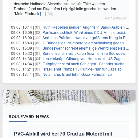
deutsche Nationale Sicherheitsrat sei für Fälle wie den
Drohnenfund am Flughafen Leipzig/Halle geschaffen worden.
"Mein Eindruck
[…]
(00)
vor 19 Minuten
09.08. 16:14 |
(01)
Huthi-Rebellen melden Angriffe in Saudi-Arabien und im Jemen
09.08. 16:09 |
(02)
Pantisano schließt Wahl eines CDU-Ministerpräsident nicht aus
09.08. 16:00 |
(00)
Serbiens Präsident warnt vor größerem Krieg in Europa
09.08. 15:43 |
(02)
2. Bundesliga: Nürnberg feiert Auftaktsieg gegen Dresden
09.08. 15:39 |
(00)
Bundeswehr schreibt ehemalige Wehrdienstleistende an
09.08. 15:22 |
(01)
Sonnenschein mit lokalen Gewittern im Südwesten
09.08. 14:36 |
(04)
Iran verknüpft Öffnung von Hormus mit US-Zugeständnissen
09.08. 14:34 |
(07)
Fußgänger stirbt nach Schlägen - Fahnder suchen Autofahrer
09.08. 14:21 |
(01)
Israel lehnt Trumps 15-Punkte-Plan für Gaza ab
09.08. 13:41 |
(05)
Netanjahu: Israel lehnt Gaza-Fahrplan ab
BOULEVARD-NEWS
PVC-Abfall wird bei 70 Grad zu Motoröl mit