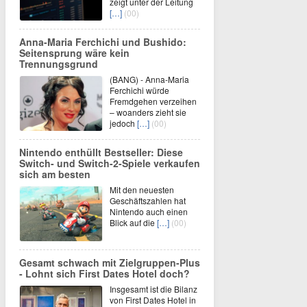
zeigt unter der Leitung
[…]
(00)
Anna-Maria Ferchichi und Bushido:
Seitensprung wäre kein
Trennungsgrund
(BANG) - Anna-Maria
Ferchichi würde
Fremdgehen verzeihen
– woanders zieht sie
jedoch
[…]
(00)
Nintendo enthüllt Bestseller: Diese
Switch- und Switch-2-Spiele verkaufen
sich am besten
Mit den neuesten
Geschäftszahlen hat
Nintendo auch einen
Blick auf die
[…]
(00)
Gesamt schwach mit Zielgruppen-Plus
- Lohnt sich First Dates Hotel doch?
Insgesamt ist die Bilanz
von First Dates Hotel in