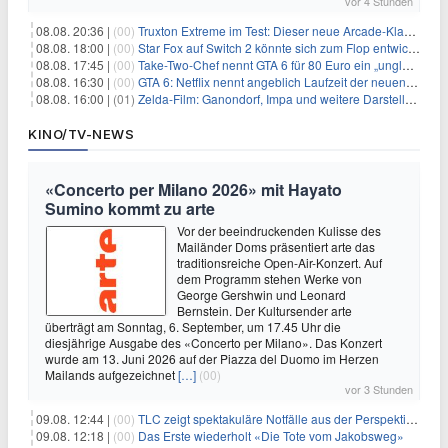
vor 4 Stunden
08.08. 20:36 |
(00)
Truxton Extreme im Test: Dieser neue Arcade-Klassiker verzeiht dir gar nichts
08.08. 18:00 |
(00)
Star Fox auf Switch 2 könnte sich zum Flop entwickeln
08.08. 17:45 |
(00)
Take-Two-Chef nennt GTA 6 für 80 Euro ein „unglaubliches Schnäppchen“
08.08. 16:30 |
(00)
GTA 6: Netflix nennt angeblich Laufzeit der neuen Gameplay-Präsentation
08.08. 16:00 |
(01)
Zelda-Film: Ganondorf, Impa und weitere Darsteller sollen feststehen
KINO/TV-NEWS
«Concerto per Milano 2026» mit Hayato
Sumino kommt zu arte
Vor der beeindruckenden Kulisse des
Mailänder Doms präsentiert arte das
traditionsreiche Open-Air-Konzert. Auf
dem Programm stehen Werke von
George Gershwin und Leonard
Bernstein. Der Kultursender arte
überträgt am Sonntag, 6. September, um 17.45 Uhr die
diesjährige Ausgabe des «Concerto per Milano». Das Konzert
wurde am 13. Juni 2026 auf der Piazza del Duomo im Herzen
Mailands aufgezeichnet
[…]
(00)
vor 3 Stunden
09.08. 12:44 |
(00)
TLC zeigt spektakuläre Notfälle aus der Perspektive der Patienten
09.08. 12:18 |
(00)
Das Erste wiederholt «Die Tote vom Jakobsweg»