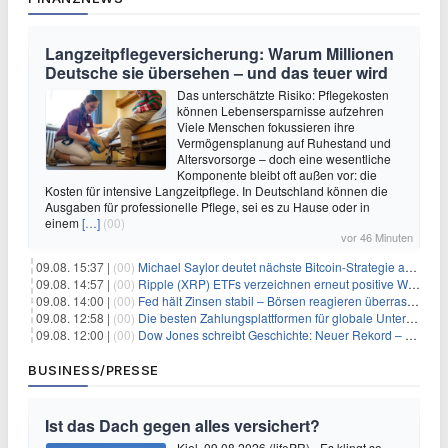
Langzeitpflegeversicherung: Warum Millionen
Deutsche sie übersehen – und das teuer wird
Das unterschätzte Risiko: Pflegekosten
können Lebensersparnisse aufzehren
Viele Menschen fokussieren ihre
Vermögensplanung auf Ruhestand und
Altersvorsorge – doch eine wesentliche
Komponente bleibt oft außen vor: die
Kosten für intensive Langzeitpflege. In Deutschland können die
Ausgaben für professionelle Pflege, sei es zu Hause oder in
einem
[…]
(00)
vor 46 Minuten
09.08. 15:37 |
(00)
Michael Saylor deutet nächste Bitcoin-Strategie an: Analysten erwarten weiteren Verkauf
09.08. 14:57 |
(00)
Ripple (XRP) ETFs verzeichnen erneut positive Woche, doch neue Bedenken tauchen auf
09.08. 14:00 |
(00)
Fed hält Zinsen stabil – Börsen reagieren überraschend volatil
09.08. 12:58 |
(00)
Die besten Zahlungsplattformen für globale Unternehmen im Jahr 2026
09.08. 12:00 |
(00)
Dow Jones schreibt Geschichte: Neuer Rekord – und Amazon knackt die nächste Billionen-Marke
BUSINESS/PRESSE
Ist das Dach gegen alles versichert?
Kiel, 09.08.2026 (lifePR) - Es klingt so