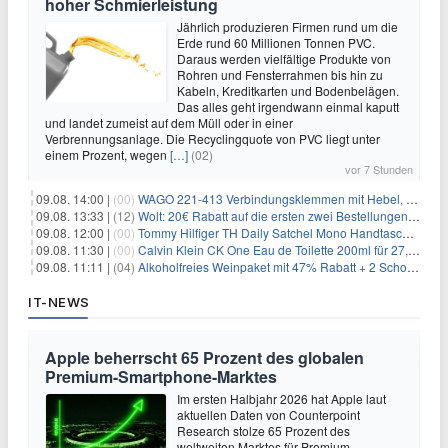
hoher Schmierleistung
Jährlich produzieren Firmen rund um die
Erde rund 60 Millionen Tonnen PVC.
Daraus werden vielfältige Produkte von
Rohren und Fensterrahmen bis hin zu
Kabeln, Kreditkarten und Bodenbelägen.
Das alles geht irgendwann einmal kaputt
und landet zumeist auf dem Müll oder in einer
Verbrennungsanlage. Die Recyclingquote von PVC liegt unter
einem Prozent, wegen
[…]
(02)
vor 7 Stunden
09.08. 14:00 |
(00)
WAGO 221-413 Verbindungsklemmen mit Hebel, 50 Stück für 14,99€
09.08. 13:33 |
(12)
Wolt: 20€ Rabatt auf die ersten zwei Bestellungen für Neukunden
09.08. 12:00 |
(00)
Tommy Hilfiger TH Daily Satchel Mono Handtasche für 73,97€
09.08. 11:30 |
(00)
Calvin Klein CK One Eau de Toilette 200ml für 27,99€
09.08. 11:11 |
(04)
Alkoholfreies Weinpaket mit 47% Rabatt + 2 Schott Zwiesel Gläser GRATIS für 29,99€
IT-NEWS
Apple beherrscht 65 Prozent des globalen
Premium-Smartphone-Marktes
Im ersten Halbjahr 2026 hat Apple laut
aktuellen Daten von Counterpoint
Research stolze 65 Prozent des
weltweiten Marktes für Premium-