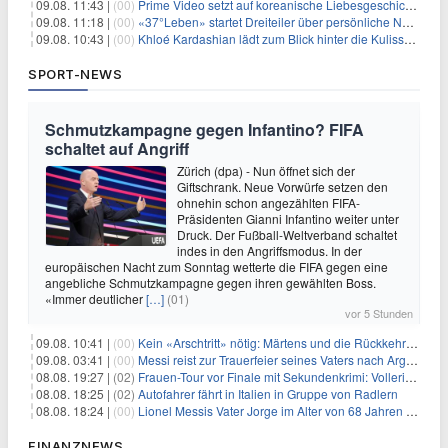
09.08. 11:43 |
(00)
Prime Video setzt auf koreanische Liebesgeschichte
09.08. 11:18 |
(00)
«37°Leben» startet Dreiteiler über persönliche Neuanfänge
09.08. 10:43 |
(00)
Khloé Kardashian lädt zum Blick hinter die Kulissen ihres Freundeskreises
SPORT-NEWS
Schmutzkampagne gegen Infantino? FIFA
schaltet auf Angriff
Zürich (dpa) - Nun öffnet sich der
Giftschrank. Neue Vorwürfe setzen den
ohnehin schon angezählten FIFA-
Präsidenten Gianni Infantino weiter unter
Druck. Der Fußball-Weltverband schaltet
indes in den Angriffsmodus. In der
europäischen Nacht zum Sonntag wetterte die FIFA gegen eine
angebliche Schmutzkampagne gegen ihren gewählten Boss.
«Immer deutlicher
[…]
(01)
vor 5 Stunden
09.08. 10:41 |
(00)
Kein «Arschtritt» nötig: Märtens und die Rückkehr nach Paris
09.08. 03:41 |
(00)
Messi reist zur Trauerfeier seines Vaters nach Argentinien
08.08. 19:27 |
(02)
Frauen-Tour vor Finale mit Sekundenkrimi: Vollering in Gelb
08.08. 18:25 |
(02)
Autofahrer fährt in Italien in Gruppe von Radlern
08.08. 18:24 |
(00)
Lionel Messis Vater Jorge im Alter von 68 Jahren gestorben
FINANZNEWS