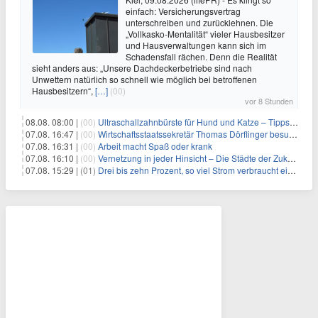
einfach: Versicherungsvertrag
unterschreiben und zurücklehnen. Die
„Vollkasko-Mentalität“ vieler Hausbesitzer
und Hausverwaltungen kann sich im
Schadensfall rächen. Denn die Realität
sieht anders aus: „Unsere Dachdeckerbetriebe sind nach
Unwettern natürlich so schnell wie möglich bei betroffenen
Hausbesitzern“,
[…]
(00)
vor 8 Stunden
08.08. 08:00 |
(00)
Ultraschallzahnbürste für Hund und Katze – Tipps zur erfolgreichen Eingewöhnung
07.08. 16:47 |
(00)
Wirtschaftsstaatssekretär Thomas Dörflinger besucht Handwerksbetrieb im Kammerbezirk Freiburg
07.08. 16:31 |
(00)
Arbeit macht Spaß oder krank
07.08. 16:10 |
(00)
Vernetzung in jeder Hinsicht – Die Städte der Zukunft sind grün-blau
07.08. 15:29 |
(01)
Drei bis zehn Prozent, so viel Strom verbraucht ein Aufzug im Gebäude