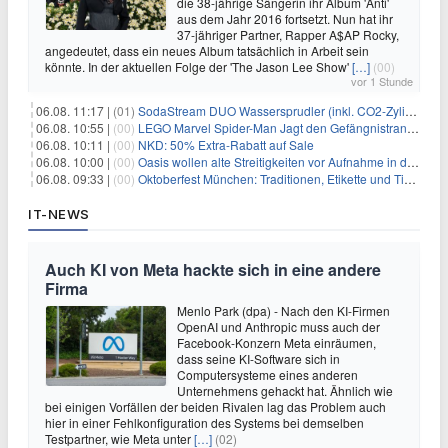
die 38-jährige Sängerin ihr Album 'Anti'
aus dem Jahr 2016 fortsetzt. Nun hat ihr
37-jähriger Partner, Rapper A$AP Rocky,
angedeutet, dass ein neues Album tatsächlich in Arbeit sein
könnte. In der aktuellen Folge der 'The Jason Lee Show'
[…]
(00)
vor 1 Stunde
06.08. 11:17 |
(01)
SodaStream DUO Wassersprudler (inkl. CO2-Zylinder) für 94€
06.08. 10:55 |
(00)
LEGO Marvel Spider-Man Jagt den Gefängnistransporter (76349) für 32,99€
06.08. 10:11 |
(00)
NKD: 50% Extra-Rabatt auf Sale
06.08. 10:00 |
(00)
Oasis wollen alte Streitigkeiten vor Aufnahme in die Rock and Roll Hall of Fame begraben
06.08. 09:33 |
(00)
Oktoberfest München: Traditionen, Etikette und Tipps für Gäste aus dem In- und Ausland
IT-NEWS
Auch KI von Meta hackte sich in eine andere
Firma
Menlo Park (dpa) - Nach den KI-Firmen
OpenAI und Anthropic muss auch der
Facebook-Konzern Meta einräumen,
dass seine KI-Software sich in
Computersysteme eines anderen
Unternehmens gehackt hat. Ähnlich wie
bei einigen Vorfällen der beiden Rivalen lag das Problem auch
hier in einer Fehlkonfiguration des Systems bei demselben
Testpartner, wie Meta unter
[…]
(02)