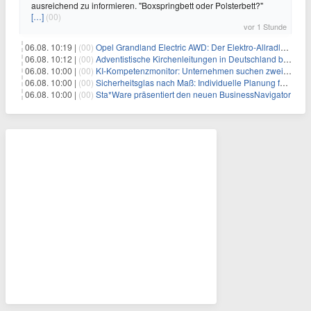
ausreichend zu informieren. "Boxspringbett oder Polsterbett?"
[…]
(00)
vor 1 Stunde
06.08. 10:19 |
(00)
Opel Grandland Electric AWD: Der Elektro-Allradler als zugkräftiges Wohnwagen-Gespann
06.08. 10:12 |
(00)
Adventistische Kirchenleitungen in Deutschland bekräftigen ihre „Stellungnahme zur gesellschaftlichen Situation“
06.08. 10:00 |
(00)
KI-Kompetenzmonitor: Unternehmen suchen zwei Drittel mehr KI-Experten
06.08. 10:00 |
(00)
Sicherheitsglas nach Maß: Individuelle Planung für anspruchsvolle Sicherheitsanforderungen
06.08. 10:00 |
(00)
Sta*Ware präsentiert den neuen BusinessNavigator