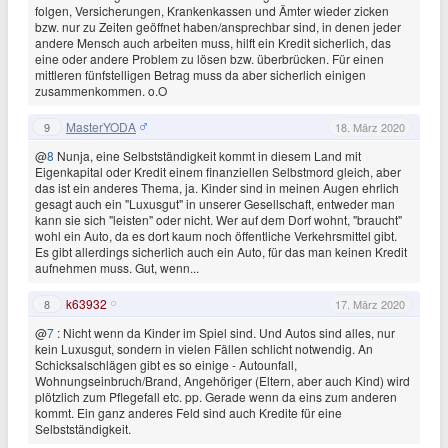
folgen, Versicherungen, Krankenkassen und Ämter wieder zicken
bzw. nur zu Zeiten geöffnet haben/ansprechbar sind, in denen jeder
andere Mensch auch arbeiten muss, hilft ein Kredit sicherlich, das
eine oder andere Problem zu lösen bzw. überbrücken. Für einen
mittleren fünfstelligen Betrag muss da aber sicherlich einigen
zusammenkommen. o.O
MasterYODA
9
18. März 2020
@
8
Nunja, eine Selbstständigkeit kommt in diesem Land mit
Eigenkapital oder Kredit einem finanziellen Selbstmord gleich, aber
das ist ein anderes Thema, ja. Kinder sind in meinen Augen ehrlich
gesagt auch ein "Luxusgut" in unserer Gesellschaft, entweder man
kann sie sich "leisten" oder nicht. Wer auf dem Dorf wohnt, "braucht"
wohl ein Auto, da es dort kaum noch öffentliche Verkehrsmittel gibt.
Es gibt allerdings sicherlich auch ein Auto, für das man keinen Kredit
aufnehmen muss. Gut, wenn...
k63932
8
17. März 2020
@
7
: Nicht wenn da Kinder im Spiel sind. Und Autos sind alles, nur
kein Luxusgut, sondern in vielen Fällen schlicht notwendig. An
Schicksalschlägen gibt es so einige - Autounfall,
Wohnungseinbruch/Brand, Angehöriger (Eltern, aber auch Kind) wird
plötzlich zum Pflegefall etc. pp. Gerade wenn da eins zum anderen
kommt. Ein ganz anderes Feld sind auch Kredite für eine
Selbstständigkeit.