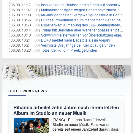
06.08. 11:17 |
(00)
Insolvenzen in Deutschland bleiben auf hohem Niveau
06.08. 11:07 |
(01)
Mutmaßlicher Agent wegen Sabotageverdacht in Thüringen festgenommen
06.08. 11:00 |
(00)
68-Jähriger gesteht Vergewaltigungsserie in Berlin
06.08. 10:56 |
(01)
Bundesumweltministerium mahnt mehr Renaturierung an
06.08. 10:53 |
(00)
Bilger erwägt Aufhebung des Lkw-Sonntagsfahrverbots
06.08. 10:44 |
(04)
Trump tritt Berichten über Waffenengpässe entgegen und droht
06.08. 10:43 |
(00)
Schwimmmeister warnen vor Überschätzung eigener Fähigkeiten
06.08. 10:24 |
(00)
DLRG meldet mehr Badetote als im Vorjahr
06.08. 10:24 |
(00)
Vermisste Dreijährige bei Kiel tot aufgefunden
06.08. 10:23 |
(00)
Totes Kleinkind in Preetz gefunden
BOULEVARD-NEWS
Rihanna arbeitet zehn Jahre nach ihrem letzten
Album im Studio an neuer Musik
(BANG) - Rihanna "kocht" derzeit im
Studio an neuer Musik. Fans warten
bereits seit einem Jahrzehnt darauf, dass