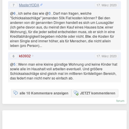
MasterYODA
7
17. März 2020
@
6
, ich sehe das wie @
3
. Darf man fragen, welche
"Schicksalsschläge" jemanden 50k Fiat kosten können? Bei den
anderen von dir genannten Dingen handelt es sich um Luxusgüter
(ich gehe davon aus, du meinst den Kauf eines Hauses bzw. einer
Wohnung), für die jeder selbst entscheiden muss, ob er sich in eine
Kreditabhängigkeit begeben möchte oder nicht. Btw. die Kosten für
einen Single sind immer höher, als für Menschen, die nicht allein
leben (pro Person)...
k63932
6
17. März 2020
@
5
: Wenn man eine kleine günstige Wohnung und keine Kinder hat
sowie alle im Haushalt voll arbeiten eventuell. Und größere
Schicksalsschläge sind gleich mal im mittleren fünfstelligen Bereich,
das federt man nicht mehr so einfach ab.
alle 10 Kommentare anzeigen
JETZT kommentieren
forum