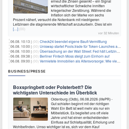
erneut die Zinsen gesenkt – ein Signal
wirtschaftlicher Schwäche inmitten
kriegerischer Zerstörung. Während die
Inflation sich der Marke von sechs
Prozent nähert, versucht die Notenbank mit niedrigeren
Leitzinsen die stagnierende Wirtschaft anzukurbeln. Dies ist ein
[…]
(00)
vor 32 Minuten
06.08. 10:13 |
(00)
Check24 beendet eigene Baufi-Vermittlung
06.08. 10:00 |
(00)
Uniswap startet Pools.trade für Token-Launches auf Robinhood Chain
06.08. 10:00 |
(00)
Überraschung an der Wall Street: Fed hält Leitzins fest – aber Warsh sendet klares Signal
06.08. 09:38 |
(00)
Berliner Fintech Moss steigt zum Einhorn auf
06.08. 09:00 |
(00)
Vermietete Immobilien als Altersvorsorge: Wie viel Rendite Vermieter wirklich verdienen
BUSINESS/PRESSE
Boxspringbett oder Polsterbett? Die
wichtigsten Unterschiede im Überblick
Oldenburg (Oldb), 06.08.2026 (lifePR) -
Gut schlafen beginnt mit der richtigen
Wahl Ein Bett ist weit mehr als nur ein
Möbelstück. Es begleitet uns oft viele
Jahre und hat einen entscheidenden
Einfluss auf Schlafqualität, Erholung und
Wohlbefinden. Umso wichtiger ist es, sich vor dem Kauf