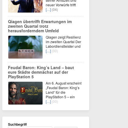
seiner Amtszeit und
neuer Vorwürfe trifft
[…]
(04)
Qiagen übertrifft Erwartungen im
zweiten Quartal trotz
herausforderndem Umfeld
Qiagen zeigt Resilienz
im zweiten Quartal Der
Labordienstleister und
[…]
(00)
Feudal Baron: King’s Land – baut
eure Städte demnächst auf der
PlayStation 5
Am 6. August erscheint
„Feudal Baron: King’s
Land“ für die
PlayStation 5 – ein
[…]
(00)
Suchbegriff