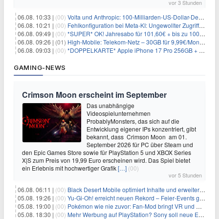
vor 3 Stunden
06.08. 10:33 |
(00)
Volta und Anthropic: 100-Milliarden-US-Dollar-Deal für KI-Rechenleistung
06.08. 10:21 |
(00)
Fehlkonfiguration bei Meta-KI: Ungewollter Zugriff auf fremde Systeme
06.08. 09:49 |
(00)
*SUPER* OK! Jahresabo für 101,60€ + bis zu 100€ Prämie
06.08. 09:26 |
(01)
High-Mobile: Telekom-Netz – 30GB für 9,99€/Monat / 80GB für 12,49€/Monat / 100GB für 19,99€/Monat (auch mtl. kündbar)
06.08. 09:03 |
(00)
*DOPPELKARTE* Apple iPhone 17 Pro 256GB + 80€ Online Bonus + 50GB 5G + Alles-Flat im Telekom-Netz für 44,94€/Monat – eff. 4,40€/Monat
GAMING-NEWS
Crimson Moon erscheint im September
Das unabhängige
Videospielunternehmen
ProbablyMonsters, das sich auf die
Entwicklung eigener IPs konzentriert, gibt
bekannt, dass Crimson Moon am 01.
September 2026 für PC über Steam und
den Epic Games Store sowie für PlayStation 5 und XBOX Series
X|S zum Preis von 19,99 Euro erscheinen wird. Das Spiel bietet
ein Erlebnis mit hochwertiger Grafik
[…]
(00)
vor 5 Stunden
06.08. 06:11 |
(00)
Black Desert Mobile optimiert Inhalte und erweitert Treasure Access
05.08. 19:26 |
(00)
Yu‑Gi‑Oh! erreicht neuen Rekord – Feier‑Events gestartet
05.08. 19:00 |
(00)
Pokémon wie nie zuvor: Fan-Mod bringt VR und Ego-Perspektive nach Kanto
05.08. 18:30 |
(00)
Mehr Werbung auf PlayStation? Sony soll neue Einnahmequellen prüfen