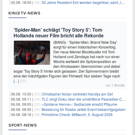
05.08. 18:00 |
(00)
30 Jahre Resident Evil werden begehbar, samt „lebensgroßem Leon“
KINO/TV-NEWS
'Spider-Man' schlägt 'Toy Story 5': Tom
Hollands neuer Film bricht alle Rekorde
(BANG) - 'Spider-Man: Brand New Day'
sorgt für einen historischen Kinoerfolg.
Der neue Marvel-Blockbuster mit Tom
Holland und Zendaya hat nach nur einer
Woche weltweit die Spitzenposition an
den Kinokassen übernommen und dabei
sogar 'Toy Story 5' hinter sich gelassen. Der Spinnenmann bleibt
eine der mächtigsten Figuren der Filmwelt: Nur sieben Tage nach
[…]
(00)
vor 1 Stunde
06.08. 10:00 |
(00)
Christopher Nolan verbietet Handys am Set
06.08. 09:11 |
(00)
TLC zeigt Doku über die umstrittene Pearadise-Community
06.08. 09:05 |
(00)
«Goldene Henne»: Sedlaczek ersetzt Pflaume
06.08. 08:35 |
(00)
Besetzung für Raabs Jetski-Event bekanntgegeben
06.08. 08:16 |
(00)
Primetime-Check: Mittwoch, 5. August 2026
SPORT-NEWS