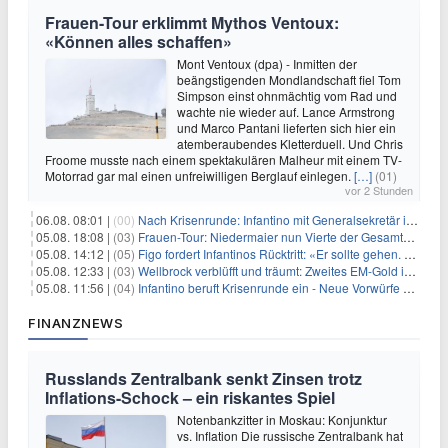
Frauen-Tour erklimmt Mythos Ventoux:
«Können alles schaffen»
Mont Ventoux (dpa) - Inmitten der
beängstigenden Mondlandschaft fiel Tom
Simpson einst ohnmächtig vom Rad und
wachte nie wieder auf. Lance Armstrong
und Marco Pantani lieferten sich hier ein
atemberaubendes Kletterduell. Und Chris
Froome musste nach einem spektakulären Malheur mit einem TV-
Motorrad gar mal einen unfreiwilligen Berglauf einlegen.
[…]
(01)
vor 2 Stunden
06.08. 08:01 |
(00)
Nach Krisenrunde: Infantino mit Generalsekretär im Stadion
05.08. 18:08 |
(03)
Frauen-Tour: Niedermaier nun Vierte der Gesamtwertung
05.08. 14:12 |
(05)
Figo fordert Infantinos Rücktritt: «Er sollte gehen. Jetzt»
05.08. 12:33 |
(03)
Wellbrock verblüfft und träumt: Zweites EM-Gold in Paris
05.08. 11:56 |
(04)
Infantino beruft Krisenrunde ein - Neue Vorwürfe gegen FIFA
FINANZNEWS
Russlands Zentralbank senkt Zinsen trotz
Inflations-Schock – ein riskantes Spiel
Notenbankzitter in Moskau: Konjunktur
vs. Inflation Die russische Zentralbank hat