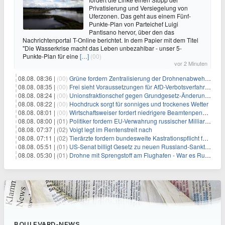
Privatisierung und Versiegelung von
Uferzonen. Das geht aus einem Fünf-
Punkte-Plan von Parteichef Luigi
Pantisano hervor, über den das
Nachrichtenportal T-Online berichtet. In dem Papier mit dem Titel
"Die Wasserkrise macht das Leben unbezahlbar - unser 5-
Punkte-Plan für eine
[…]
(00)
vor 2 Minuten
08.08. 08:36 |
(00)
Grüne fordern Zentralisierung der Drohnenabwehr bei Bundespolizei
08.08. 08:35 |
(00)
Frei sieht Voraussetzungen für AfD-Verbotsverfahren nicht gegeben
08.08. 08:24 |
(00)
Unionsfraktionschef gegen Grundgesetz-Änderung für queere Rechte
08.08. 08:22 |
(00)
Hochdruck sorgt für sonniges und trockenes Wetter
08.08. 08:01 |
(00)
Wirtschaftsweiser fordert niedrigere Beamtenpensionen
08.08. 08:00 |
(01)
Politiker fordern EU-Verwahrung russischer Milliarden
08.08. 07:37 |
(02)
Voigt legt im Rentenstreit nach
08.08. 07:11 |
(02)
Tierärzte fordern bundesweite Kastrationspflicht für Katzen
08.08. 05:51 |
(01)
US-Senat billigt Gesetz zu neuen Russland-Sanktionen
08.08. 05:30 |
(01)
Drohne mit Sprengstoff am Flughafen - War es Russland?
BOULEVARD-NEWS