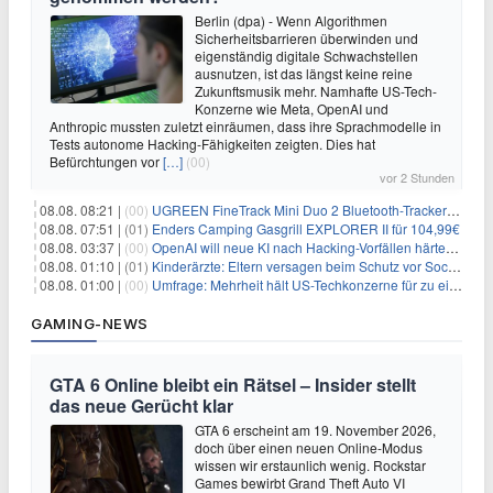
Berlin (dpa) - Wenn Algorithmen
Sicherheitsbarrieren überwinden und
eigenständig digitale Schwachstellen
ausnutzen, ist das längst keine reine
Zukunftsmusik mehr. Namhafte US-Tech-
Konzerne wie Meta, OpenAI und
Anthropic mussten zuletzt einräumen, dass ihre Sprachmodelle in
Tests autonome Hacking-Fähigkeiten zeigten. Dies hat
Befürchtungen vor
[…]
(00)
vor 2 Stunden
08.08. 08:21 |
(00)
UGREEN FineTrack Mini Duo 2 Bluetooth-Tracker 4er-Pack für 28,99€
08.08. 07:51 |
(01)
Enders Camping Gasgrill EXPLORER II für 104,99€
08.08. 03:37 |
(00)
OpenAI will neue KI nach Hacking-Vorfällen härter überwachen
08.08. 01:10 |
(01)
Kinderärzte: Eltern versagen beim Schutz vor Social Media
08.08. 01:00 |
(00)
Umfrage: Mehrheit hält US-Techkonzerne für zu einflussreich
GAMING-NEWS
GTA 6 Online bleibt ein Rätsel – Insider stellt
das neue Gerücht klar
GTA 6 erscheint am 19. November 2026,
doch über einen neuen Online-Modus
wissen wir erstaunlich wenig. Rockstar
Games bewirbt Grand Theft Auto VI