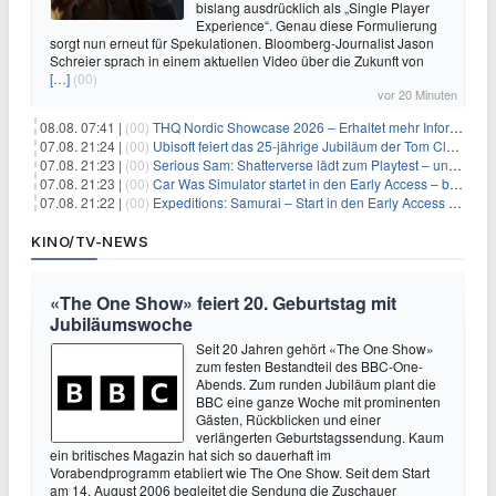
bislang ausdrücklich als „Single Player
Experience“. Genau diese Formulierung
sorgt nun erneut für Spekulationen. Bloomberg-Journalist Jason
Schreier sprach in einem aktuellen Video über die Zukunft von
[…]
(00)
vor 20 Minuten
08.08. 07:41 |
(00)
THQ Nordic Showcase 2026 – Erhaltet mehr Informationen
07.08. 21:24 |
(00)
Ubisoft feiert das 25-jährige Jubiläum der Tom Clancy’s Ghost Recon-Reihe
07.08. 21:23 |
(00)
Serious Sam: Shatterverse lädt zum Playtest – und erscheint schon bald!
07.08. 21:23 |
(00)
Car Was Simulator startet in den Early Access – bald gehts los!
07.08. 21:22 |
(00)
Expeditions: Samurai – Start in den Early Access ab heute im feudalen Japan
KINO/TV-NEWS
«The One Show» feiert 20. Geburtstag mit
Jubiläumswoche
Seit 20 Jahren gehört «The One Show»
zum festen Bestandteil des BBC-One-
Abends. Zum runden Jubiläum plant die
BBC eine ganze Woche mit prominenten
Gästen, Rückblicken und einer
verlängerten Geburtstagssendung. Kaum
ein britisches Magazin hat sich so dauerhaft im
Vorabendprogramm etabliert wie The One Show. Seit dem Start
am 14. August 2006 begleitet die Sendung die Zuschauer