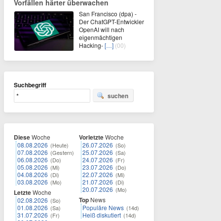
Vorfällen härter überwachen
San Francisco (dpa) -
Der ChatGPT-Entwickler
OpenAI will nach
eigenmächtigen
Hacking-
[…]
(00)
Suchbegriff
suchen
Diese
Woche
Vorletzte
Woche
08.08.2026
26.07.2026
(Heute)
(So)
07.08.2026
25.07.2026
(Gestern)
(Sa)
06.08.2026
24.07.2026
(Do)
(Fr)
05.08.2026
23.07.2026
(Mi)
(Do)
04.08.2026
22.07.2026
(Di)
(Mi)
03.08.2026
21.07.2026
(Mo)
(Di)
20.07.2026
(Mo)
Letzte
Woche
Top
News
02.08.2026
(So)
01.08.2026
Populäre News
(Sa)
(14d)
31.07.2026
Heiß diskutiert
(Fr)
(14d)