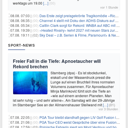
werktags um 19.00
[…]
(00)
vor 1 Stunde
08.08. 07:03 |
(00)
Das Erste zeigt preisgekrönte Tragikomödie «Rickerl» als Free-TV-Premiere
08.08. 06:35 |
(00)
Channel 4 stellt mit Doku den ADHS-Diskurs auf den Prüfstand
08.08. 05:34 |
(00)
Caitlin Clark sorgt für Rekord: WNBA auf ABC mit 2,5 Millionen Zuschauern
07.08. 19:39 |
(00)
«Heated Rivalry» kehrt 2027 mit neuen Stars zurück
07.08. 19:11 |
(02)
Sky Deal – z.B. Serien & Filme, Paramount+ & Netflix für 19,99€/Monat
SPORT-NEWS
Freier Fall in die Tiefe: Apnoetaucher will
Rekord brechen
Starnberg (dpa) - Es ist stockdunkel,
eiskalt und der Wasserdruck presst die
Lunge auf einen Bruchteil ihres normalen
Volumens zusammen. Für Apnoetaucher
Minja Marinković fühlt sich die Tiefe an
«wie auf einem anderen Planeten. Man
ist sehr ruhig – und sehr alleine». Am Samstag will der 29-Jährige
im Starnberger See an der Allmannshauser Steilwand mit
[…]
(01)
vor 3 Stunden
07.08. 22:05 |
(00)
PGA Tour bleibt standhaft gegen LIV Golf Fusion in einem sich wandelnden Sportumfeld
07.08. 21:06 |
(00)
PGA Tour-CEO weist Gespräche über eine Fusion mit LIV Golf zurück und bekräftigt die Wettbewerbslandschaft
07.08. 17:59 |
(03)
Polnische Fahrerin siegt am Mont Ventoux und holt Tour-Gelb