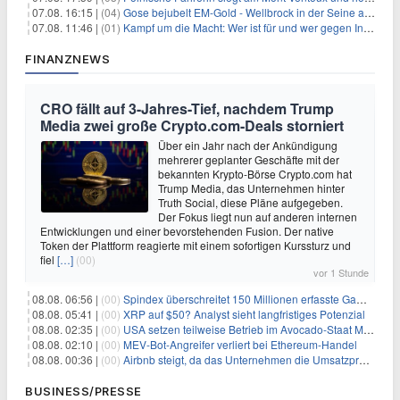
07.08. 16:15 |
(04)
Gose bejubelt EM-Gold - Wellbrock in der Seine ausgebremst
07.08. 11:46 |
(01)
Kampf um die Macht: Wer ist für und wer gegen Infantino?
FINANZNEWS
CRO fällt auf 3-Jahres-Tief, nachdem Trump
Media zwei große Crypto.com-Deals storniert
Über ein Jahr nach der Ankündigung
mehrerer geplanter Geschäfte mit der
bekannten Krypto-Börse Crypto.com hat
Trump Media, das Unternehmen hinter
Truth Social, diese Pläne aufgegeben.
Der Fokus liegt nun auf anderen internen
Entwicklungen und einer bevorstehenden Fusion. Der native
Token der Plattform reagierte mit einem sofortigen Kurssturz und
fiel
[…]
(00)
vor 1 Stunde
08.08. 06:56 |
(00)
Spindex überschreitet 150 Millionen erfasste Gaming-Ereignisse in Echtzeit-Datenpipeline
08.08. 05:41 |
(00)
XRP auf $50? Analyst sieht langfristiges Potenzial
08.08. 02:35 |
(00)
USA setzen teilweise Betrieb im Avocado-Staat Michoacán in Mexiko wieder in Gang
08.08. 02:10 |
(00)
MEV-Bot-Angreifer verliert bei Ethereum-Handel
08.08. 00:36 |
(00)
Airbnb steigt, da das Unternehmen die Umsatzprognose anhebt und starkes Wachstum signalisiert
BUSINESS/PRESSE