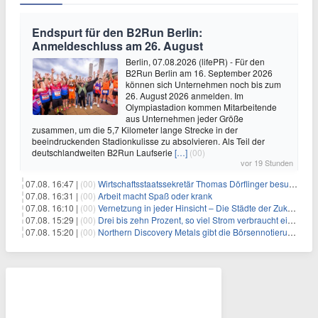
Endspurt für den B2Run Berlin:
Anmeldeschluss am 26. August
Berlin, 07.08.2026 (lifePR) - Für den
B2Run Berlin am 16. September 2026
können sich Unternehmen noch bis zum
26. August 2026 anmelden. Im
Olympiastadion kommen Mitarbeitende
aus Unternehmen jeder Größe
zusammen, um die 5,7 Kilometer lange Strecke in der
beeindruckenden Stadionkulisse zu absolvieren. Als Teil der
deutschlandweiten B2Run Laufserie
[…]
(00)
vor 19 Stunden
07.08. 16:47 |
(00)
Wirtschaftsstaatssekretär Thomas Dörflinger besucht Handwerksbetrieb im Kammerbezirk Freiburg
07.08. 16:31 |
(00)
Arbeit macht Spaß oder krank
07.08. 16:10 |
(00)
Vernetzung in jeder Hinsicht – Die Städte der Zukunft sind grün-blau
07.08. 15:29 |
(00)
Drei bis zehn Prozent, so viel Strom verbraucht ein Aufzug im Gebäude
07.08. 15:20 |
(00)
Northern Discovery Metals gibt die Börsennotierung an der Frankfurter Wertpapierbörse bekannt