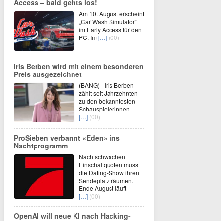
Access – bald gehts los!
Am 10. August erscheint
„Car Wash Simulator“
im Early Access für den
PC. Im
[…]
(00)
Iris Berben wird mit einem besonderen
Preis ausgezeichnet
(BANG) - Iris Berben
zählt seit Jahrzehnten
zu den bekanntesten
Schauspielerinnen
[…]
(00)
ProSieben verbannt «Eden» ins
Nachtprogramm
Nach schwachen
Einschaltquoten muss
die Dating-Show ihren
Sendeplatz räumen.
Ende August läuft
[…]
(00)
OpenAI will neue KI nach Hacking-