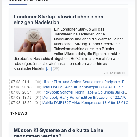
Londoner Startup tätowiert ohne einen
einzigen Nadelstich
Ein Londoner Start-up will das
Tätowieren neu erfinden, ohne
Nadelstiche und ohne die Wartezeit einer
klassischen Sitzung. CipherX ersetzt die
Tätowiermaschine durch ein Pflaster
voller Mikronadeln, die Pigment direkt in
die oberste Hautschicht abgeben. Herkömmliche Verfahren wie
robotergestützte Tätowiermaschinen setzen weiterhin auf
klassische Nadeln,
[…]
(00)
vor 13 Stunden
07.08. 21:11 |
(00)
Hitster Film- und Serien-Soundtracks Partyspiel-Erweiterung für 6,99€
07.08. 20:46 |
(00)
Tefal OptiGrill 4in1 XL Kontaktgrill GC784D10 für 239,99€
07.08. 20:31 |
(00)
PickSport: Schöffel, North Face & Columbia Jacken ab 39,60€
07.08. 18:45 |
(01)
Monopoly Harry Potter Edition Brettspiel für 22,77€
07.08. 18:22 |
(01)
Makita DMP180Z Akku-Kompressor 18 V für 48,61€
IT-NEWS
Müssen KI-Systeme an die kurze Leine
genommen werden?