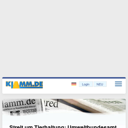
Login
NEU
Streit um Tierhaltung: Umweltbundesamt