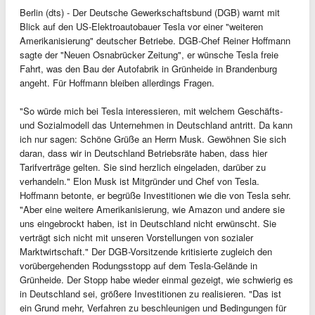
Berlin (dts) - Der Deutsche Gewerkschaftsbund (DGB) warnt mit
Blick auf den US-Elektroautobauer Tesla vor einer "weiteren
Amerikanisierung" deutscher Betriebe. DGB-Chef Reiner Hoffmann
sagte der "Neuen Osnabrücker Zeitung", er wünsche Tesla freie
Fahrt, was den Bau der Autofabrik in Grünheide in Brandenburg
angeht. Für Hoffmann bleiben allerdings Fragen.
"So würde mich bei Tesla interessieren, mit welchem Geschäfts-
und Sozialmodell das Unternehmen in Deutschland antritt. Da kann
ich nur sagen: Schöne Grüße an Herrn Musk. Gewöhnen Sie sich
daran, dass wir in Deutschland Betriebsräte haben, dass hier
Tarifverträge gelten. Sie sind herzlich eingeladen, darüber zu
verhandeln." Elon Musk ist Mitgründer und Chef von Tesla.
Hoffmann betonte, er begrüße Investitionen wie die von Tesla sehr.
"Aber eine weitere Amerikanisierung, wie Amazon und andere sie
uns eingebrockt haben, ist in Deutschland nicht erwünscht. Sie
verträgt sich nicht mit unseren Vorstellungen von sozialer
Marktwirtschaft." Der DGB-Vorsitzende kritisierte zugleich den
vorübergehenden Rodungsstopp auf dem Tesla-Gelände in
Grünheide. Der Stopp habe wieder einmal gezeigt, wie schwierig es
in Deutschland sei, größere Investitionen zu realisieren. "Das ist
ein Grund mehr, Verfahren zu beschleunigen und Bedingungen für