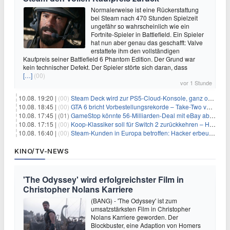
Normalerweise ist eine Rückerstattung
bei Steam nach 470 Stunden Spielzeit
ungefähr so wahrscheinlich wie ein
Fortnite-Spieler in Battlefield. Ein Spieler
hat nun aber genau das geschafft: Valve
erstattete ihm den vollständigen
Kaufpreis seiner Battlefield 6 Phantom Edition. Der Grund war
kein technischer Defekt. Der Spieler störte sich daran, dass
[…]
(00)
vor 1 Stunde
10.08. 19:20 |
(00)
Steam Deck wird zur PS5-Cloud-Konsole, ganz ohne eigener PlayStation 5
10.08. 18:45 |
(00)
GTA 6 bricht Vorbestellungsrekorde – Take-Two verrät trotzdem keine Zahlen
10.08. 17:45 |
(01)
GameStop könnte 56-Milliarden-Deal mit eBay abblasen, doch Ryan Cohen gibt nicht auf
10.08. 17:15 |
(00)
Koop-Klassiker soll für Switch 2 zurückkehren – Händler nennt bereits einen Release-Termin
10.08. 16:40 |
(00)
Steam-Kunden in Europa betroffen: Hacker erbeuten Namen und Adressen bei Valve-Partner
KINO/TV-NEWS
'The Odyssey' wird erfolgreichster Film in
Christopher Nolans Karriere
(BANG) - 'The Odyssey' ist zum
umsatzstärksten Film in Christopher
Nolans Karriere geworden. Der
Blockbuster, eine Adaption von Homers