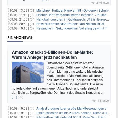
vor 2 Minuten
10.08. 13:09 |
(01)
Münchner Torjäger Kane erhält «Goldenen Schuh»
10.08. 11:10 |
(02)
Offener Brief: Verbände werfen Infantino «Täuschung» vor
09.08. 21:55 |
(04)
Handball-Junioren im Goldrausch: U18 ist Europameister
09.08. 20:58 |
(01)
Nowitzkis erster NBA-Trainer: Don Nelson ist tot
09.08. 19:15 |
(07)
Revanche im Sekundenkrimi: Vollering gewinnt Tour
FINANZNEWS
Amazon knackt 3-Billionen-Dollar-Marke:
Warum Anleger jetzt nachkaufen
Historischer Meilenstein: Amazon
überschreitet 3-Billionen-Dollar Amazon
hat am Montag eine weitere historische
Marke erreicht: Die Marktkapitalisierung
des Unternehmens überschritt erstmals
die 3-Billionen-Dollar-Grenze. Die Aktie
notierte dabei auf einem neuen Allzeithoch und unterstreicht
damit die außergewöhnliche Dominanz des Seattle-Konzerns an
[…]
(00)
vor 1 Stunde
10.08. 19:53 |
(00)
Analyst prognostiziert große Marktbewegungen vor Q4 in ruhigem Kryptomarkt
10.08. 19:00 |
(00)
Einkaufskosten um bis zu 30% senken: Diese 3 Hebel funktionieren wirklich
10.08. 18:43 |
(00)
Bitcoin-Kurs fällt unter 64.000 $, Peter Schiff rät zum Verkauf