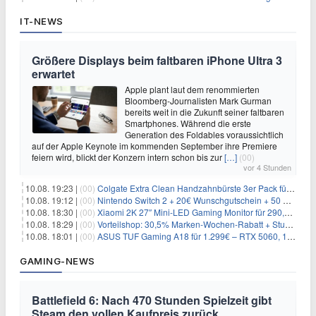
IT-NEWS
Größere Displays beim faltbaren iPhone Ultra 3
erwartet
Apple plant laut dem renommierten
Bloomberg-Journalisten Mark Gurman
bereits weit in die Zukunft seiner faltbaren
Smartphones. Während die erste
Generation des Foldables voraussichtlich
auf der Apple Keynote im kommenden September ihre Premiere
feiern wird, blickt der Konzern intern schon bis zur
[…]
(00)
vor 4 Stunden
10.08. 19:23 |
(00)
Colgate Extra Clean Handzahnbürste 3er Pack für 1,25€
10.08. 19:12 |
(00)
Nintendo Switch 2 + 20€ Wunschgutschein + 50 GB 5G + Alles-Flat im Vodafone-Netz für 19,99€/Monat – eff. 1,03€/Monat
10.08. 18:30 |
(00)
Xiaomi 2K 27″ Mini-LED Gaming Monitor für 290,85€ – 180Hz, HDR1000
10.08. 18:29 |
(00)
Vorteilshop: 30,5% Marken-Wochen-Rabatt + Stubai Funktionsshorts für 34,74€
10.08. 18:01 |
(00)
ASUS TUF Gaming A18 für 1.299€ – RTX 5060, 18 Zoll, 144Hz
GAMING-NEWS
Battlefield 6: Nach 470 Stunden Spielzeit gibt
Steam den vollen Kaufpreis zurück