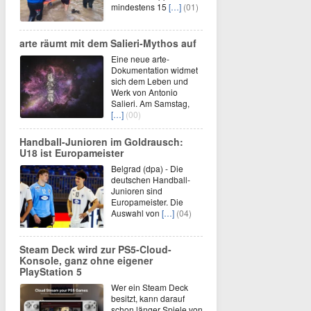
mindestens 15
[…]
(01)
arte räumt mit dem Salieri-Mythos auf
Eine neue arte-
Dokumentation widmet
sich dem Leben und
Werk von Antonio
Salieri. Am Samstag,
[…]
(00)
Handball-Junioren im Goldrausch:
U18 ist Europameister
Belgrad (dpa) - Die
deutschen Handball-
Junioren sind
Europameister. Die
Auswahl von
[…]
(04)
Steam Deck wird zur PS5-Cloud-
Konsole, ganz ohne eigener
PlayStation 5
Wer ein Steam Deck
besitzt, kann darauf
schon länger Spiele von