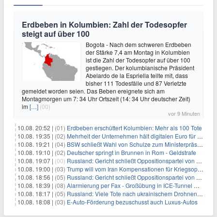
Erdbeben in Kolumbien: Zahl der Todesopfer
steigt auf über 100
Bogota - Nach dem schweren Erdbeben
der Stärke 7,4 am Montag in Kolumbien
ist die Zahl der Todesopfer auf über 100
gestiegen. Der kolumbianische Präsident
Abelardo de la Espriella teilte mit, dass
bisher 111 Todesfälle und 87 Verletzte
gemeldet worden seien. Das Beben ereignete sich am
Montagmorgen um 7: 34 Uhr Ortszeit (14: 34 Uhr deutscher Zeit)
im
[…]
(00)
vor 9 Minuten
10.08. 20:52 |
(01)
Erdbeben erschüttert Kolumbien: Mehr als 100 Tote
10.08. 19:35 |
(02)
Mehrheit der Unternehmen hält digitalen Euro für überflüssig
10.08. 19:21 |
(04)
BSW schließt Wahl von Schulze zum Ministerpräsidenten aus
10.08. 19:10 |
(02)
Deutscher springt in Brunnen in Rom - Geldstrafe
10.08. 19:07 |
(00)
Russland: Gericht schließt Oppositionspartei von Parlamentswahl aus
10.08. 19:00 |
(03)
Trump will vom Iran Kompensationen für Kriegsopfer verlangen
10.08. 18:56 |
(05)
Russland: Gericht schließt Oppositionspartei von Wahl aus
10.08. 18:39 |
(08)
Alarmierung per Fax - Großübung in ICE-Tunnel mit Problemen
10.08. 18:17 |
(05)
Russland: Viele Tote nach ukrainischem Drohnenangriff
10.08. 18:08 |
(03)
E-Auto-Förderung bezuschusst auch Luxus-Autos