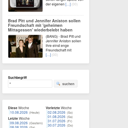
der eigenen
[…]
(00)
Brad Pitt und Jennifer Aniston sollen
Freundschaft mit 'geheimen
Mittagessen' wiederbelebt haben
(BANG) - Brad Pitt und
Jennifer Aniston sollen
ihre einst enge
Freundschaft mit
[…]
(00)
Suchbegriff
suchen
Diese
Woche
Vorletzte
Woche
10.08.2026
02.08.2026
(Heute)
(So)
01.08.2026
(Sa)
Letzte
Woche
31.07.2026
(Fr)
09.08.2026
(Gestern)
30.07.2026
(Do)
08.08.2026
(Sa)