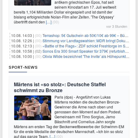
antikem griechischen Epos, hat seit
seinem Kinostart am 17. Juli weltweit
bereits 1,104 Milliarden Dollar eingespielt und ist damit der
bislang erfolgreichste Nolan-Film aller Zeiten. 'The Odyssey'
übertrifft damit den
[…]
(00)
vor 3 Stunden
10.08. 14:03 |
(00)
Terrashop: 5€ Gutschein ab 50€/10€ ab 99€ – Bücher & Co ab 99 Cent
10.08. 12:26 |
(00)
Stimmung vor Landtagswahlen: MDR bringt Doku «Wut. Hüben wie drüben»
10.08. 12:13 |
(00)
«Battle of the Flags»: ZDF schickt Freshtorge im September On Air
10.08. 10:58 |
(02)
Sonos Era 300 Smart Speaker für 379€ (refurbished 309€) – Dolby Atmos, BT/WLAN, 3D-Audio, schwarz od. weiß
10.08. 10:00 |
(00)
Olivia Wilde bezeichnet 'The Invite' als Höhepunkt ihrer Karriere
SPORT-NEWS
Märtens ist «so stolz»: Deutsche Staffel
schwimmt zu Bronze
Paris (dpa) - Angeführt von Lukas
Märtens reckten die deutschen Bronze-
Gewinner die Arme nach oben und
genossen den Moment auf dem Podest.
Gemeinsam mit Timo Sorgius, Jarno
Bäschnitt und Cornelius Jahn sorgte
Märtens am ersten Tag der Beckenwettbewerbe der Schwimm-EM
für die erste Medaille der deutschen Mannschaft. «Ich bin so stolz
auf das ganze Team,
[…]
(00)