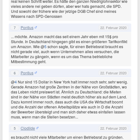
real keinen Schritt weiter. Es hätte den ganzen Niedriglohnsektor wie
vieles andere nei geben dürfen, aber wer hats gemacht, die SPD.
Und sowohl der frühere wie der jetzige DGB Chef sind meines
Wissens nach SPD-Genossen
Pontius
7
22. Februar 2020
... möchte. Amazon macht das seit einem Jahr eben mit 15$ pro
Stunde. In Deutschland hingegen gibt es einen größeren Tarifkonflikt
um Amazon. Wie @
5
schon sagte, für einen Betriebsrat braucht es
nicht gerade viel, auch wenn Unternehmen alles versuchen, die
Mitarbeiter zu gängeln, wenn es um das Thema betriebliche
Mitbestimmung geht.
Pontius
6
22. Februar 2020
@
4
Nur sind 15 Dollar in New York halt immer noch sehr, sehr wenig.
Gerade Amazon hat große Zentren in der Nähe von Großstädten, wo
das Leben nicht preiswert ist. Ähnlich zu Deutschland: die Mieten
sind in der Nähe von Städten meist deutlich höher als auf dem Land.
Dazu kommt immer noch, dass auch die USA die Wirtschaft boomt
und die Anzahl der offenen Arbeitsplätze wie auch in D die Anzahl
der Bewerber übersteigt und man sich daher etwas einfallen lassen
muss, wenn man die Stellen besetzen...
Clodilde
5
22. Februar 2020
es braucht nicht viele Mitarbeiter um einen Betriebsrat zu gründen.