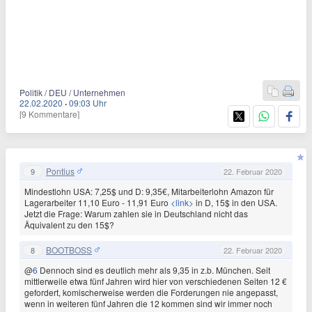
Politik / DEU / Unternehmen
22.02.2020
·
09:03 Uhr
[9 Kommentare]
Pontius
9
22. Februar 2020
Mindestlohn USA: 7,25$ und D: 9,35€, Mitarbeiterlohn Amazon für
Lagerarbeiter 11,10 Euro - 11,91 Euro
<link>
in D, 15$ in den USA.
Jetzt die Frage: Warum zahlen sie in Deutschland nicht das
Äquivalent zu den 15$?
BOOTBOSS
8
22. Februar 2020
@
6
Dennoch sind es deutlich mehr als 9,35 in z.b. München. Seit
mittlerweile etwa fünf Jahren wird hier von verschiedenen Seiten 12 €
gefordert, komischerweise werden die Forderungen nie angepasst,
wenn in weiteren fünf Jahren die 12 kommen sind wir immer noch