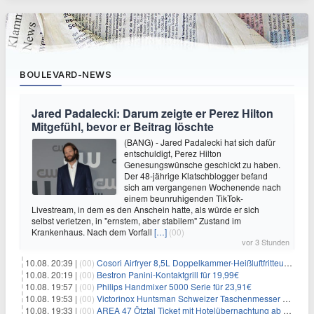
BOULEVARD-NEWS
Jared Padalecki: Darum zeigte er Perez Hilton
Mitgefühl, bevor er Beitrag löschte
(BANG) - Jared Padalecki hat sich dafür
entschuldigt, Perez Hilton
Genesungswünsche geschickt zu haben.
Der 48-jährige Klatschblogger befand
sich am vergangenen Wochenende nach
einem beunruhigenden TikTok-
Livestream, in dem es den Anschein hatte, als würde er sich
selbst verletzen, in "ernstem, aber stabilem" Zustand im
Krankenhaus. Nach dem Vorfall
[…]
(00)
vor 3 Stunden
10.08. 20:39 |
(00)
Cosori Airfryer 8,5L Doppelkammer-Heißluftfritteuse mit Sichtfenster für 139,94€
10.08. 20:19 |
(00)
Bestron Panini-Kontaktgrill für 19,99€
10.08. 19:57 |
(00)
Philips Handmixer 5000 Serie für 23,91€
10.08. 19:53 |
(00)
Victorinox Huntsman Schweizer Taschenmesser mit 15 Funktionen für 31,65€
10.08. 19:33 |
(00)
AREA 47 Ötztal Ticket mit Hotelübernachtung ab 109€ p.P.