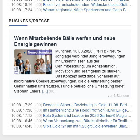
10.08. 18:16 |
(00)
Bitcoin vor entscheidendem Widerstandstest: Gelingt der Durchbruch?
10.08. 17:34 |
(00)
Warum regionale Nähe Sparkassen und Geno-Banken verwundbar macht
BUSINESS/PRESSE
Wenn Mitarbeitende Bälle werfen und neue
Energie gewinnen
München, 10.08.2026 (lifePR) - Neuro-
Jonglage verbindet Jonglierbewegungen
mit Erkenntnissen aus der
Gehirnforschung, um Konzentration,
Motivation und Teamgefühl zu stärken.
Das Konzept setzt dabei vor allem auf
koordinative Überkreuzbewegungen, die die Aktivierung beider
Gehirnhälften unterstützen. Für die betriebliche Umsetzung bietet
Stephan Ehlers,
[…]
(00)
vor 3 Stunden
10.08. 17:39 |
(00)
Reden ist Silber – Beziehung ist Gold! 11.08. Berlin – 18:30 Uhr
10.08. 17:30 |
(00)
Im Rampenlicht: „The Hood Pro“ von KEMPER gewinnt den Red Dot Design Award 2026
10.08. 17:12 |
(00)
Beta Systems ist Leader im 2026 Gartner® Magic Quadrant™ für Service Orchestration and Automation Platforms (SOAP)
10.08. 16:46 |
(00)
Wenn Verpackung zum Bürokratietreiber für Textilunternehmen wird
10.08. 16:43 |
(00)
Sitka Gold: 218m mit 1,25 g/t Gold erweitern Blackjack massiv