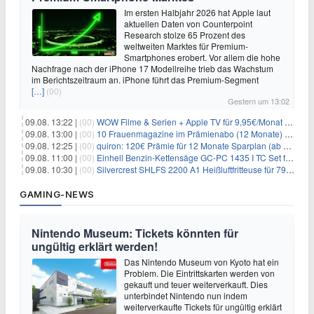
Im ersten Halbjahr 2026 hat Apple laut
aktuellen Daten von Counterpoint
Research stolze 65 Prozent des
weltweiten Marktes für Premium-
Smartphones erobert. Vor allem die hohe
Nachfrage nach der iPhone 17 Modellreihe trieb das Wachstum
im Berichtszeitraum an. iPhone führt das Premium-Segment
[…]
(00)
Gestern um 13:02
09.08. 13:22 |
(00)
WOW Filme & Serien + Apple TV für 9,95€/Monat // Alles von WOW (Filme, Serien, Live-Sport) für 34,97€/Monat
09.08. 13:00 |
(00)
10 Frauenmagazine im Prämienabo (12 Monate) mit Prämien bis zu 225€
09.08. 12:25 |
(00)
quiron: 120€ Prämie für 12 Monate Sparplan (ab 100€/Monat)
09.08. 11:00 |
(00)
Einhell Benzin-Kettensäge GC-PC 1435 I TC Set für 99,99€
09.08. 10:30 |
(00)
Silvercrest SHLFS 2200 A1 Heißluftfritteuse für 79,99€ – Grill & Räucherfunktion
GAMING-NEWS
Nintendo Museum: Tickets könnten für
ungültig erklärt werden!
Das Nintendo Museum von Kyoto hat ein
Problem. Die Eintrittskarten werden von
gekauft und teuer weiterverkauft. Dies
unterbindet Nintendo nun indem
weiterverkaufte Tickets für ungültig erklärt