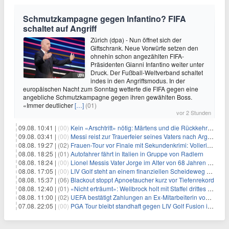
Schmutzkampagne gegen Infantino? FIFA
schaltet auf Angriff
Zürich (dpa) - Nun öffnet sich der
Giftschrank. Neue Vorwürfe setzen den
ohnehin schon angezählten FIFA-
Präsidenten Gianni Infantino weiter unter
Druck. Der Fußball-Weltverband schaltet
indes in den Angriffsmodus. In der
europäischen Nacht zum Sonntag wetterte die FIFA gegen eine
angebliche Schmutzkampagne gegen ihren gewählten Boss.
«Immer deutlicher
[…]
(01)
vor 2 Stunden
09.08. 10:41 |
(00)
Kein «Arschtritt» nötig: Märtens und die Rückkehr nach Paris
09.08. 03:41 |
(00)
Messi reist zur Trauerfeier seines Vaters nach Argentinien
08.08. 19:27 |
(02)
Frauen-Tour vor Finale mit Sekundenkrimi: Vollering in Gelb
08.08. 18:25 |
(01)
Autofahrer fährt in Italien in Gruppe von Radlern
08.08. 18:24 |
(00)
Lionel Messis Vater Jorge im Alter von 68 Jahren gestorben
08.08. 17:05 |
(00)
LIV Golf steht an einem finanziellen Scheideweg auf der Suche nach neuen Investitionen
08.08. 15:37 |
(06)
Blackout stoppt Apnoetaucher kurz vor Tiefenrekord
08.08. 12:40 |
(01)
«Nicht erträumt»: Wellbrock holt mit Staffel drittes EM-Gold
08.08. 11:00 |
(02)
UEFA bestätigt Zahlungen an Ex-Mitarbeiterin von Infantino
07.08. 22:05 |
(00)
PGA Tour bleibt standhaft gegen LIV Golf Fusion in einem sich wandelnden Sportumfeld