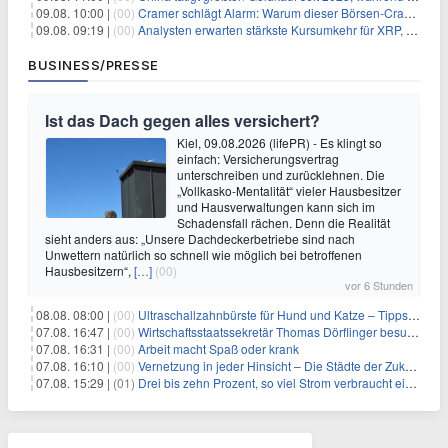
09.08. 10:00 |
(00)
Cramer schlägt Alarm: Warum dieser Börsen-Crash die beste Einstiegschance seit Monaten ist
09.08. 09:19 |
(00)
Analysten erwarten stärkste Kursumkehr für XRP, während Polymarket skeptisch bleibt
BUSINESS/PRESSE
Ist das Dach gegen alles versichert?
Kiel, 09.08.2026 (lifePR) - Es klingt so
einfach: Versicherungsvertrag
unterschreiben und zurücklehnen. Die
„Vollkasko-Mentalität“ vieler Hausbesitzer
und Hausverwaltungen kann sich im
Schadensfall rächen. Denn die Realität
sieht anders aus: „Unsere Dachdeckerbetriebe sind nach
Unwettern natürlich so schnell wie möglich bei betroffenen
Hausbesitzern“,
[…]
(00)
vor 6 Stunden
08.08. 08:00 |
(00)
Ultraschallzahnbürste für Hund und Katze – Tipps zur erfolgreichen Eingewöhnung
07.08. 16:47 |
(00)
Wirtschaftsstaatssekretär Thomas Dörflinger besucht Handwerksbetrieb im Kammerbezirk Freiburg
07.08. 16:31 |
(00)
Arbeit macht Spaß oder krank
07.08. 16:10 |
(00)
Vernetzung in jeder Hinsicht – Die Städte der Zukunft sind grün-blau
07.08. 15:29 |
(01)
Drei bis zehn Prozent, so viel Strom verbraucht ein Aufzug im Gebäude