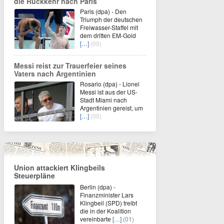
die Rückkehr nach Paris
Paris (dpa) - Den
Triumph der deutschen
Freiwasser-Staffel mit
dem dritten EM-Gold
[…]
(00)
Messi reist zur Trauerfeier seines
Vaters nach Argentinien
Rosario (dpa) - Lionel
Messi ist aus der US-
Stadt Miami nach
Argentinien gereist, um
[…]
(00)
Union attackiert Klingbeils
Steuerpläne
Berlin (dpa) -
Finanzminister Lars
Klingbeil (SPD) treibt
die in der Koalition
vereinbarte
[…]
(01)