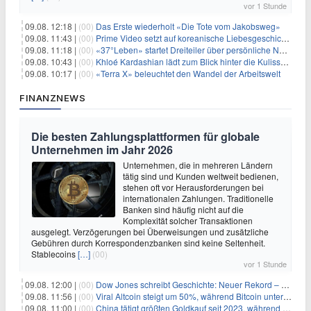
vor 1 Stunde
09.08. 12:18 |
(00)
Das Erste wiederholt «Die Tote vom Jakobsweg»
09.08. 11:43 |
(00)
Prime Video setzt auf koreanische Liebesgeschichte
09.08. 11:18 |
(00)
«37°Leben» startet Dreiteiler über persönliche Neuanfänge
09.08. 10:43 |
(00)
Khloé Kardashian lädt zum Blick hinter die Kulissen ihres Freundeskreises
09.08. 10:17 |
(00)
«Terra X» beleuchtet den Wandel der Arbeitswelt
FINANZNEWS
Die besten Zahlungsplattformen für globale
Unternehmen im Jahr 2026
Unternehmen, die in mehreren Ländern
tätig sind und Kunden weltweit bedienen,
stehen oft vor Herausforderungen bei
internationalen Zahlungen. Traditionelle
Banken sind häufig nicht auf die
Komplexität solcher Transaktionen
ausgelegt. Verzögerungen bei Überweisungen und zusätzliche
Gebühren durch Korrespondenzbanken sind keine Seltenheit.
Stablecoins
[…]
(00)
vor 1 Stunde
09.08. 12:00 |
(00)
Dow Jones schreibt Geschichte: Neuer Rekord – und Amazon knackt die nächste Billionen-Marke
09.08. 11:56 |
(00)
Viral Altcoin steigt um 50%, während Bitcoin unter $65.000 fällt
09.08. 11:00 |
(00)
China tätigt größten Goldkauf seit 2023, während Goldpreis um 8% steigt