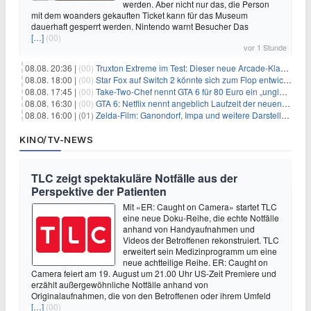
werden. Aber nicht nur das, die Person
mit dem woanders gekauften Ticket kann für das Museum
dauerhaft gesperrt werden. Nintendo warnt Besucher Das
[…]
(00)
vor 1 Stunde
08.08. 20:36 |
(00)
Truxton Extreme im Test: Dieser neue Arcade-Klassiker verzeiht dir gar nichts
08.08. 18:00 |
(00)
Star Fox auf Switch 2 könnte sich zum Flop entwickeln
08.08. 17:45 |
(00)
Take-Two-Chef nennt GTA 6 für 80 Euro ein „unglaubliches Schnäppchen“
08.08. 16:30 |
(00)
GTA 6: Netflix nennt angeblich Laufzeit der neuen Gameplay-Präsentation
08.08. 16:00 |
(01)
Zelda-Film: Ganondorf, Impa und weitere Darsteller sollen feststehen
KINO/TV-NEWS
TLC zeigt spektakuläre Notfälle aus der
Perspektive der Patienten
Mit «ER: Caught on Camera» startet TLC
eine neue Doku-Reihe, die echte Notfälle
anhand von Handyaufnahmen und
Videos der Betroffenen rekonstruiert. TLC
erweitert sein Medizinprogramm um eine
neue achtteilige Reihe. ER: Caught on
Camera feiert am 19. August um 21.00 Uhr US-Zeit Premiere und
erzählt außergewöhnliche Notfälle anhand von
Originalaufnahmen, die von den Betroffenen oder ihrem Umfeld
[…]
(00)