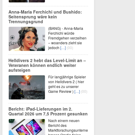
Anna-Maria Ferchichi und Bushido:
Seitensprung wäre kein
Trennungsgrund
(BANG) - Anna-Maria
Ferchichi würde
Fremdgehen verzeihen
– woanders zieht sie
jedoch
[…]
(00)
Helldivers 2 hebt das Level-Limit an –
Veteranen können endlich weiter
aufsteigen
Für langjährige Spieler
von Helldivers 2 ( hier
geht es zu unserer
Game Review )
[…]
(00)
Bericht: iPad-Lieferungen im 2.
Quartal 2026 um 7,5 Prozent gesunken
Nach einem neuen
Bericht des
Marktforschungsunterne
hmens Omdia fielen