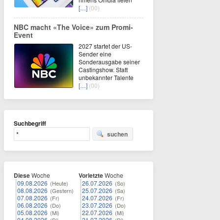
[…]
(00)
NBC macht «The Voice» zum Promi-
Event
2027 startet der US-
Sender eine
Sonderausgabe seiner
Castingshow. Statt
unbekannter Talente
[…]
(00)
Suchbegriff
suchen
Diese
Woche
Vorletzte
Woche
09.08.2026
26.07.2026
(Heute)
(So)
08.08.2026
25.07.2026
(Gestern)
(Sa)
07.08.2026
24.07.2026
(Fr)
(Fr)
06.08.2026
23.07.2026
(Do)
(Do)
05.08.2026
22.07.2026
(Mi)
(Mi)
04.08.2026
21.07.2026
(Di)
(Di)