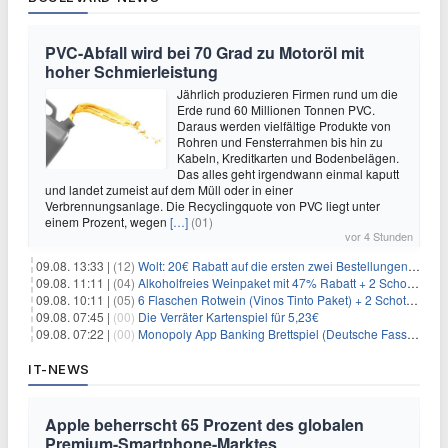
PVC-Abfall wird bei 70 Grad zu Motoröl mit
hoher Schmierleistung
Jährlich produzieren Firmen rund um die
Erde rund 60 Millionen Tonnen PVC.
Daraus werden vielfältige Produkte von
Rohren und Fensterrahmen bis hin zu
Kabeln, Kreditkarten und Bodenbelägen.
Das alles geht irgendwann einmal kaputt
und landet zumeist auf dem Müll oder in einer
Verbrennungsanlage. Die Recyclingquote von PVC liegt unter
einem Prozent, wegen
[…]
(01)
vor 4 Stunden
09.08. 13:33 |
(12)
Wolt: 20€ Rabatt auf die ersten zwei Bestellungen für Neukunden
09.08. 11:11 |
(04)
Alkoholfreies Weinpaket mit 47% Rabatt + 2 Schott Zwiesel Gläser GRATIS für 29,99€
09.08. 10:11 |
(05)
6 Flaschen Rotwein (Vinos Tinto Paket) + 2 Schott Zwiesel Gläser für 25,99€ inkl. Versand
09.08. 07:45 |
(00)
Die Verräter Kartenspiel für 5,23€
09.08. 07:22 |
(00)
Monopoly App Banking Brettspiel (Deutsche Fassung) für 9,84€
IT-NEWS
Apple beherrscht 65 Prozent des globalen
Premium-Smartphone-Marktes