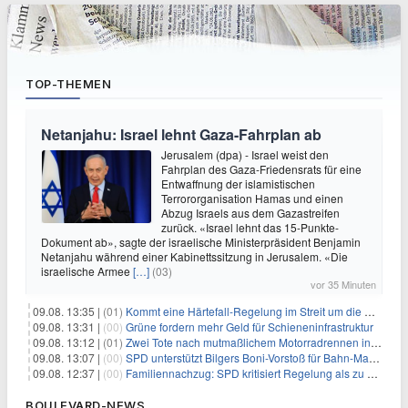
TOP-THEMEN
Netanjahu: Israel lehnt Gaza-Fahrplan ab
Jerusalem (dpa) - Israel weist den
Fahrplan des Gaza-Friedensrats für eine
Entwaffnung der islamistischen
Terrororganisation Hamas und einen
Abzug Israels aus dem Gazastreifen
zurück. «Israel lehnt das 15-Punkte-
Dokument ab», sagte der israelische Ministerpräsident Benjamin
Netanjahu während einer Kabinettssitzung in Jerusalem. «Die
israelische Armee
[…]
(03)
vor 35 Minuten
09.08. 13:35 |
(01)
Kommt eine Härtefall-Regelung im Streit um die Rente mit 63?
09.08. 13:31 |
(00)
Grüne fordern mehr Geld für Schieneninfrastruktur
09.08. 13:12 |
(01)
Zwei Tote nach mutmaßlichem Motorradrennen in Köln
09.08. 13:07 |
(00)
SPD unterstützt Bilgers Boni-Vorstoß für Bahn-Manager
09.08. 12:37 |
(00)
Familiennachzug: SPD kritisiert Regelung als zu streng
BOULEVARD-NEWS