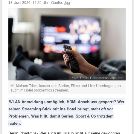
18. Juni 2026, 14:20 Uhr
·
Quelle:
dpa
Foto: Daniel Reinhardt/dpa/dpa-tmn
Mit kleinen Tricks lassen sich Serien, Filme und Live-Übertragungen
auch im Hotel problemlos streamen.
WLAN-Anmeldung unmöglich, HDMI-Anschluss gesperrt? Wer
seinen Streaming-Stick mit ins Hotel bringt, steht oft vor
Problemen. Was hilft, damit Serien, Sport & Co trotzdem
laufen.
Berlin (dpa/tmn) - Wer auch im Urlaub nicht auf seine gewohnten