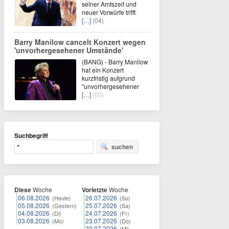
seiner Amtszeit und
neuer Vorwürfe trifft
[…]
(04)
Barry Manilow cancelt Konzert wegen
'unvorhergesehener Umstände'
(BANG) - Barry Manilow
hat ein Konzert
kurzfristig aufgrund
"unvorhergesehener
[…]
(00)
Suchbegriff
suchen
Diese
Woche
Vorletzte
Woche
06.08.2026
26.07.2026
(Heute)
(So)
05.08.2026
25.07.2026
(Gestern)
(Sa)
04.08.2026
24.07.2026
(Di)
(Fr)
03.08.2026
23.07.2026
(Mo)
(Do)
22.07.2026
(Mi)