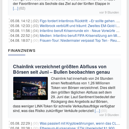
der Favoritinnen als Sechste das Ziel auf der fünften Etappe in
[…]
(02)
vor 9 Stunden
05.08. 14:12 |
(02)
Figo fordert Infantinos Rücktritt: «Er sollte gehen. Jetzt»
05.08. 12:33 |
(03)
Wellbrock verblüfft und träumt: Zweites EM-Gold in Paris
05.08. 11:56 |
(04)
Infantino beruft Krisenrunde ein - Neue Vorwürfe gegen FIFA
04.08. 22:52 |
(04)
Medien: Infantino beruft FIFA-Krisensitzung am Mittwoch ein
04.08. 18:07 |
(00)
Frauen-Tour: Niedermaier verpasst Top Ten - Reusser siegt
FINANZNEWS
Chainlink verzeichnet größten Abfluss von
Börsen seit Juni – Bullen beobachten genau
Chainlink hat innerhalb von 24 Stunden
einen Nettoabfluss von 1,26 Millionen
Token von Börsen verzeichnet. Dies stellt
den größten täglichen Abfluss seit dem
29. Juni dar. Laut Santiment bedeutet der
Rückgang des Angebots auf Börsen,
dass weniger LINK-Token für schnelle Verkaufsaufträge verfügbar
sind, was das Risiko zukünftiger Verkäufe potenziell
[…]
(00)
vor 3 Stunden
05.08. 22:29 |
(00)
Was passiert mit Kryptowährungen, wenn das CLARITY-Gesetz diese Woche scheitert? Hougan erklärt
05.08. 20:38 |
(00)
Ethereum-Kursanalyse: ETH überwindet $1.900, aber größere Herausforderungen stehen bevor