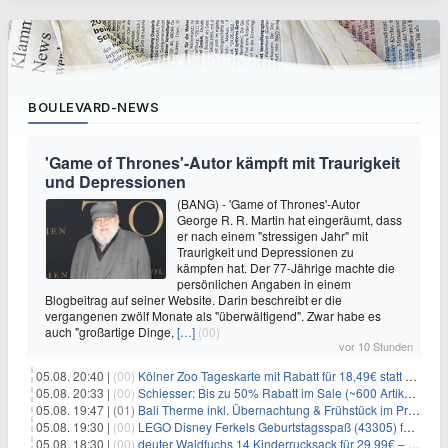
BOULEVARD-NEWS
'Game of Thrones'-Autor kämpft mit Traurigkeit
und Depressionen
(BANG) - 'Game of Thrones'-Autor
George R. R. Martin hat eingeräumt, dass
er nach einem "stressigen Jahr" mit
Traurigkeit und Depressionen zu
kämpfen hat. Der 77-Jährige machte die
persönlichen Angaben in einem
Blogbeitrag auf seiner Website. Darin beschreibt er die
vergangenen zwölf Monate als "überwältigend". Zwar habe es
auch "großartige Dinge,
[…]
(00)
vor 10 Stunden
05.08. 20:40 |
(00)
Kölner Zoo Tageskarte mit Rabatt für 18,49€ statt 29,50€ – einlösbar bis Dezember
05.08. 20:33 |
(00)
Schiesser: Bis zu 50% Rabatt im Sale (~600 Artikel zur Auswahl)
05.08. 19:47 |
(01)
Bali Therme inkl. Übernachtung & Frühstück im Premium Hotel (Bad Oeynhausen) ab 89€ p.P.
05.08. 19:30 |
(00)
LEGO Disney Ferkels Geburtstagsspaß (43305) für 29,10€
05.08. 18:30 |
(00)
deuter Waldfuchs 14 Kinderrucksack für 29,99€ – Amber-maple