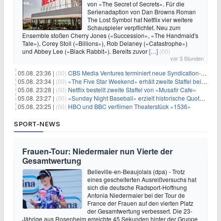
von «The Secret of Secrets». Für die
Serienadaption von Dan Browns Roman
The Lost Symbol hat Netflix vier weitere
Schauspieler verpflichtet. Neu zum
Ensemble stoßen Cherry Jones («Succession», «The Handmaid's
Tale»), Corey Stoll («Billions»), Rob Delaney («Catastrophe»)
und Abbey Lee («Black Rabbit»). Bereits zuvor
[…]
(00)
vor 3 Stunden
05.08. 23:36 |
(00)
CBS Media Ventures terminiert neue Syndication-Formate
05.08. 23:34 |
(00)
«The Five Star Weekend» erhält zweite Staffel bei Peacock
05.08. 23:28 |
(00)
Netflix bestellt zweite Staffel von «Musafir Cafe»
05.08. 23:27 |
(00)
«Sunday Night Baseball» erzielt historische Quotenserie für NBC
05.08. 23:25 |
(00)
HBO und BBC verfilmen Theaterstück «1536»
SPORT-NEWS
Frauen-Tour: Niedermaier nun Vierte der
Gesamtwertung
Belleville-en-Beaujolais (dpa) - Trotz
eines gescheiterten Ausreißversuchs hat
sich die deutsche Radsport-Hoffnung
Antonia Niedermaier bei der Tour de
France der Frauen auf den vierten Platz
der Gesamtwertung verbessert. Die 23-
Jährige aus Rosenheim erreichte 45 Sekunden hinter der Gruppe