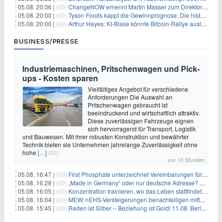
05.08. 20:36 |
(00)
ChangeNOW ernennt Martin Masser zum Direktor für strategische Partnerschaften
05.08. 20:00 |
(00)
Tyson Foods kappt die Gewinnprognose: Die historische Rinderkrise will einfach nicht enden
05.08. 20:00 |
(00)
Arthur Hayes: KI-Blase könnte Bitcoin-Rallye auslösen
BUSINESS/PRESSE
Industriemaschinen, Pritschenwagen und Pick-
ups - Kosten sparen
Vielfältiges Angebot für verschiedene
Anforderungen Die Auswahl an
Pritschenwagen gebraucht ist
beeindruckend und wirtschaftlich attraktiv.
Diese zuverlässigen Fahrzeuge eignen
sich hervorragend für Transport, Logistik
und Bauwesen. Mit ihrer robusten Konstruktion und bewährter
Technik bieten sie Unternehmen jahrelange Zuverlässigkeit ohne
hohe
[…]
(00)
vor 10 Stunden
05.08. 16:47 |
(00)
First Phosphate unterzeichnet Vereinbarungen für nicht zu refundierende Zuwendungen in Höhe von 4,84 Mio. $ von der kanadischen Regierung für Straßeninfrastruktur und Stromübertragungsleitungen
05.08. 16:28 |
(00)
„Made in Germany“ oder nur deutsche Adresse? So erkennen Sie, wo Ihre Leiterplatten wirklich gefertigt werden
05.08. 16:05 |
(00)
Konzentration trainieren, wo das Leben stattfindet: Mobile EEG-Technologie bringt Neurofeedback in den Alltag
05.08. 16:04 |
(00)
MEW: nEHS-Versteigerungen benachteiligen mittelständische Unternehmen
05.08. 15:45 |
(00)
Reden ist Silber – Beziehung ist Gold! 11.08. Berlin – 18:30 Uhr