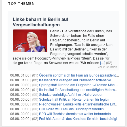
TOP-THEMEN
Linke beharrt in Berlin auf
Vergesellschaftungen
Berlin - Die Vorsitzende der Linken, Ines
Schwerdtner, beharrt im Falle einer
Regierungsbeteiligung in Berlin auf
Enteignungen. "Das ist für uns ganz klar:
Es wird mit der Berliner Linken in der
Regierung vergesellschaftet werden",
sagte sie dem Podcast "5-Minuten-Talk" des "Stern". Das sei für
sie gar keine Frage, so Schwerdtner weiter. "Wir müssen
[…]
(02)
vor 2 Stunden
06.08. 01:00 |
(01)
Özdemir spricht sich für Frau als Bundespräsidentin aus
06.08. 01:00 |
(02)
Kassenärzte drängen auf Präventionsoffensive
06.08. 00:30 |
(00)
Sprengstoff-Drohne am Flughafen: «Fremde Mächte» am Werk?
06.08. 00:00 |
(01)
Ifo-Institut für Abschaffung des ermäßigten Mehrwertsteuersatzes
06.08. 00:00 |
(00)
Schulze verteidigt Auftritt mit Hallervorden
06.08. 00:00 |
(00)
Schulze hält Kritik an Rentenplänen für legitim
06.08. 00:00 |
(00)
Niedrigwasser: Lemke kritisiert systematische Entwässerung
06.08. 00:00 |
(00)
CDU-Vize will Frau als Bundespräsidentin
06.08. 00:00 |
(00)
BPB will Rechtsextremismus weiter behandeln
06.08. 00:00 |
(02)
Frei hält Autorität des Kanzlers für nicht beschädigt