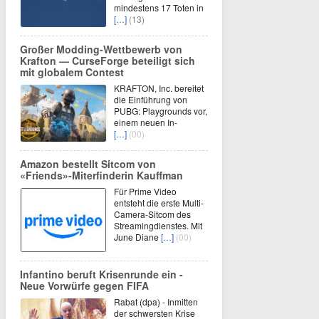
mindestens 17 Toten in
[…]
(13)
Großer Modding‑Wettbewerb von
Krafton — CurseForge beteiligt sich
mit globalem Contest
KRAFTON, Inc. bereitet
die Einführung von
PUBG: Playgrounds vor,
einem neuen In-
[…]
(00)
Amazon bestellt Sitcom von
«Friends»-Miterfinderin Kauffman
Für Prime Video
entsteht die erste Multi-
Camera-Sitcom des
Streamingdienstes. Mit
June Diane
[…]
(00)
Infantino beruft Krisenrunde ein -
Neue Vorwürfe gegen FIFA
Rabat (dpa) - Inmitten
der schwersten Krise