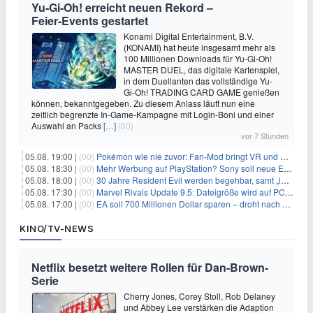
Yu‑Gi‑Oh! erreicht neuen Rekord –
Feier‑Events gestartet
Konami Digital Entertainment, B.V.
(KONAMI) hat heute insgesamt mehr als
100 Millionen Downloads für Yu-Gi-Oh!
MASTER DUEL, das digitale Kartenspiel,
in dem Duellanten das vollständige Yu-
Gi-Oh! TRADING CARD GAME genießen
können, bekanntgegeben. Zu diesem Anlass läuft nun eine
zeitlich begrenzte In-Game-Kampagne mit Login-Boni und einer
Auswahl an Packs
[…]
(00)
vor 7 Stunden
05.08. 19:00 |
(00)
Pokémon wie nie zuvor: Fan-Mod bringt VR und Ego-Perspektive nach Kanto
05.08. 18:30 |
(00)
Mehr Werbung auf PlayStation? Sony soll neue Einnahmequellen prüfen
05.08. 18:00 |
(00)
30 Jahre Resident Evil werden begehbar, samt „lebensgroßem Leon“
05.08. 17:30 |
(00)
Marvel Rivals Update 9.5: Dateigröße wird auf PC und Konsolen deutlich reduziert
05.08. 17:00 |
(00)
EA soll 700 Millionen Dollar sparen – droht nach der Übernahme die nächste Entlassungswelle?
KINO/TV-NEWS
Netflix besetzt weitere Rollen für Dan-Brown-
Serie
Cherry Jones, Corey Stoll, Rob Delaney
und Abbey Lee verstärken die Adaption