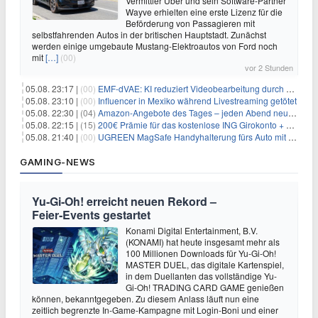
Vermittler Uber und sein Software-Partner
Wayve erhielten eine erste Lizenz für die
Beförderung von Passagieren mit
selbstfahrenden Autos in der britischen Hauptstadt. Zunächst
werden einige umgebaute Mustang-Elektroautos von Ford noch
mit
[…]
(00)
vor 2 Stunden
05.08. 23:17 |
(00)
EMF-dVAE: KI reduziert Videobearbeitung durch audio-gesteuerte Bildauswahl um 65%
05.08. 23:10 |
(00)
Influencer in Mexiko während Livestreaming getötet
05.08. 22:30 |
(04)
Amazon-Angebote des Tages – jeden Abend neue Deals zum Stöbern
05.08. 22:15 |
(15)
200€ Prämie für das kostenlose ING Girokonto + gratis Visa + 3,75% Zinsen
05.08. 21:40 |
(00)
UGREEN MagSafe Handyhalterung fürs Auto mit 20 N52-Magneten für 7,96€
GAMING-NEWS
Yu‑Gi‑Oh! erreicht neuen Rekord –
Feier‑Events gestartet
Konami Digital Entertainment, B.V.
(KONAMI) hat heute insgesamt mehr als
100 Millionen Downloads für Yu-Gi-Oh!
MASTER DUEL, das digitale Kartenspiel,
in dem Duellanten das vollständige Yu-
Gi-Oh! TRADING CARD GAME genießen
können, bekanntgegeben. Zu diesem Anlass läuft nun eine
zeitlich begrenzte In-Game-Kampagne mit Login-Boni und einer