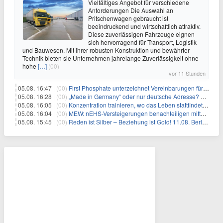
Vielfältiges Angebot für verschiedene
Anforderungen Die Auswahl an
Pritschenwagen gebraucht ist
beeindruckend und wirtschaftlich attraktiv.
Diese zuverlässigen Fahrzeuge eignen
sich hervorragend für Transport, Logistik
und Bauwesen. Mit ihrer robusten Konstruktion und bewährter
Technik bieten sie Unternehmen jahrelange Zuverlässigkeit ohne
hohe
[…]
(00)
vor 11 Stunden
05.08. 16:47 |
(00)
First Phosphate unterzeichnet Vereinbarungen für nicht zu refundierende Zuwendungen in Höhe von 4,84 Mio. $ von der kanadischen Regierung für Straßeninfrastruktur und Stromübertragungsleitungen
05.08. 16:28 |
(00)
„Made in Germany“ oder nur deutsche Adresse? So erkennen Sie, wo Ihre Leiterplatten wirklich gefertigt werden
05.08. 16:05 |
(00)
Konzentration trainieren, wo das Leben stattfindet: Mobile EEG-Technologie bringt Neurofeedback in den Alltag
05.08. 16:04 |
(00)
MEW: nEHS-Versteigerungen benachteiligen mittelständische Unternehmen
05.08. 15:45 |
(00)
Reden ist Silber – Beziehung ist Gold! 11.08. Berlin – 18:30 Uhr