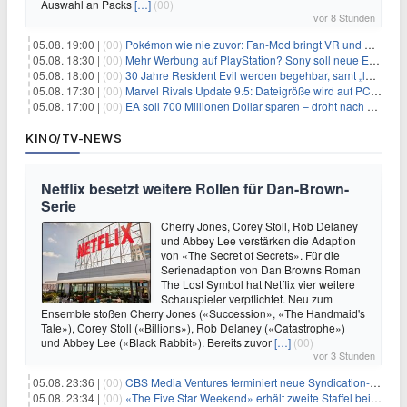
Auswahl an Packs
[…]
(00)
vor 8 Stunden
05.08. 19:00 |
(00)
Pokémon wie nie zuvor: Fan-Mod bringt VR und Ego-Perspektive nach Kanto
05.08. 18:30 |
(00)
Mehr Werbung auf PlayStation? Sony soll neue Einnahmequellen prüfen
05.08. 18:00 |
(00)
30 Jahre Resident Evil werden begehbar, samt „lebensgroßem Leon“
05.08. 17:30 |
(00)
Marvel Rivals Update 9.5: Dateigröße wird auf PC und Konsolen deutlich reduziert
05.08. 17:00 |
(00)
EA soll 700 Millionen Dollar sparen – droht nach der Übernahme die nächste Entlassungswelle?
KINO/TV-NEWS
Netflix besetzt weitere Rollen für Dan-Brown-
Serie
Cherry Jones, Corey Stoll, Rob Delaney
und Abbey Lee verstärken die Adaption
von «The Secret of Secrets». Für die
Serienadaption von Dan Browns Roman
The Lost Symbol hat Netflix vier weitere
Schauspieler verpflichtet. Neu zum
Ensemble stoßen Cherry Jones («Succession», «The Handmaid's
Tale»), Corey Stoll («Billions»), Rob Delaney («Catastrophe»)
und Abbey Lee («Black Rabbit»). Bereits zuvor
[…]
(00)
vor 3 Stunden
05.08. 23:36 |
(00)
CBS Media Ventures terminiert neue Syndication-Formate
05.08. 23:34 |
(00)
«The Five Star Weekend» erhält zweite Staffel bei Peacock