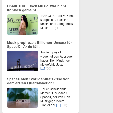
Charli XCX: 'Rock Music' war nicht
ironisch gemeint
(BANG) - Charli XCX hat
klargestellt, dass ihr
umstrittener Song 'Rock
Music'
[…]
(00)
Musk prophezeit Billionen-Umsatz für
SpaceX - Aktie fällt
Austin (dpa) - An
wagemutigen Aussagen
hat es Elon Musk noch
nie gefehlt: Jetzt
[…]
(00)
SpaceX steht vor Identitätskrise vor
dem ersten Quartalsbericht
Der entscheidende
Moment für SpaceX
SpaceX, der von Elon
Musk gegründete
Pionier der
[…]
(00)