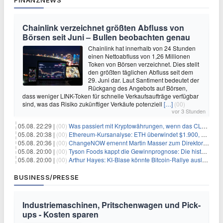
FINANZNEWS
Chainlink verzeichnet größten Abfluss von
Börsen seit Juni – Bullen beobachten genau
Chainlink hat innerhalb von 24 Stunden
einen Nettoabfluss von 1,26 Millionen
Token von Börsen verzeichnet. Dies stellt
den größten täglichen Abfluss seit dem
29. Juni dar. Laut Santiment bedeutet der
Rückgang des Angebots auf Börsen,
dass weniger LINK-Token für schnelle Verkaufsaufträge verfügbar
sind, was das Risiko zukünftiger Verkäufe potenziell
[…]
(00)
vor 3 Stunden
05.08. 22:29 |
(00)
Was passiert mit Kryptowährungen, wenn das CLARITY-Gesetz diese Woche scheitert? Hougan erklärt
05.08. 20:38 |
(00)
Ethereum-Kursanalyse: ETH überwindet $1.900, aber größere Herausforderungen stehen bevor
05.08. 20:36 |
(00)
ChangeNOW ernennt Martin Masser zum Direktor für strategische Partnerschaften
05.08. 20:00 |
(00)
Tyson Foods kappt die Gewinnprognose: Die historische Rinderkrise will einfach nicht enden
05.08. 20:00 |
(00)
Arthur Hayes: KI-Blase könnte Bitcoin-Rallye auslösen
BUSINESS/PRESSE
Industriemaschinen, Pritschenwagen und Pick-
ups - Kosten sparen