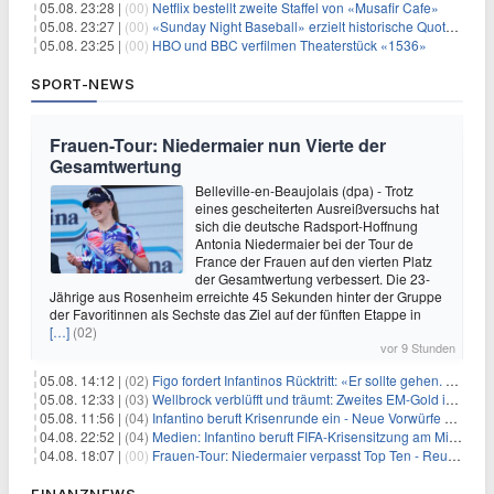
05.08. 23:28 |
(00)
Netflix bestellt zweite Staffel von «Musafir Cafe»
05.08. 23:27 |
(00)
«Sunday Night Baseball» erzielt historische Quotenserie für NBC
05.08. 23:25 |
(00)
HBO und BBC verfilmen Theaterstück «1536»
SPORT-NEWS
Frauen-Tour: Niedermaier nun Vierte der
Gesamtwertung
Belleville-en-Beaujolais (dpa) - Trotz
eines gescheiterten Ausreißversuchs hat
sich die deutsche Radsport-Hoffnung
Antonia Niedermaier bei der Tour de
France der Frauen auf den vierten Platz
der Gesamtwertung verbessert. Die 23-
Jährige aus Rosenheim erreichte 45 Sekunden hinter der Gruppe
der Favoritinnen als Sechste das Ziel auf der fünften Etappe in
[…]
(02)
vor 9 Stunden
05.08. 14:12 |
(02)
Figo fordert Infantinos Rücktritt: «Er sollte gehen. Jetzt»
05.08. 12:33 |
(03)
Wellbrock verblüfft und träumt: Zweites EM-Gold in Paris
05.08. 11:56 |
(04)
Infantino beruft Krisenrunde ein - Neue Vorwürfe gegen FIFA
04.08. 22:52 |
(04)
Medien: Infantino beruft FIFA-Krisensitzung am Mittwoch ein
04.08. 18:07 |
(00)
Frauen-Tour: Niedermaier verpasst Top Ten - Reusser siegt