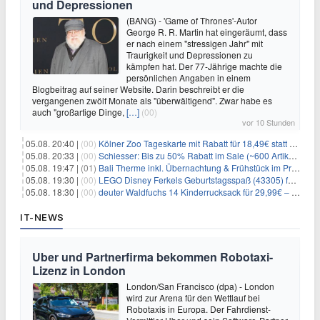
und Depressionen
(BANG) - 'Game of Thrones'-Autor
George R. R. Martin hat eingeräumt, dass
er nach einem "stressigen Jahr" mit
Traurigkeit und Depressionen zu
kämpfen hat. Der 77-Jährige machte die
persönlichen Angaben in einem
Blogbeitrag auf seiner Website. Darin beschreibt er die
vergangenen zwölf Monate als "überwältigend". Zwar habe es
auch "großartige Dinge,
[…]
(00)
vor 10 Stunden
05.08. 20:40 |
(00)
Kölner Zoo Tageskarte mit Rabatt für 18,49€ statt 29,50€ – einlösbar bis Dezember
05.08. 20:33 |
(00)
Schiesser: Bis zu 50% Rabatt im Sale (~600 Artikel zur Auswahl)
05.08. 19:47 |
(01)
Bali Therme inkl. Übernachtung & Frühstück im Premium Hotel (Bad Oeynhausen) ab 89€ p.P.
05.08. 19:30 |
(00)
LEGO Disney Ferkels Geburtstagsspaß (43305) für 29,10€
05.08. 18:30 |
(00)
deuter Waldfuchs 14 Kinderrucksack für 29,99€ – Amber-maple
IT-NEWS
Uber und Partnerfirma bekommen Robotaxi-
Lizenz in London
London/San Francisco (dpa) - London
wird zur Arena für den Wettlauf bei
Robotaxis in Europa. Der Fahrdienst-