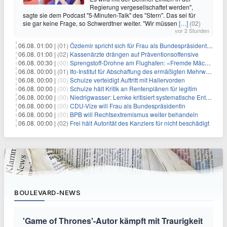
Regierung vergesellschaftet werden",
sagte sie dem Podcast "5-Minuten-Talk" des "Stern". Das sei für
sie gar keine Frage, so Schwerdtner weiter. "Wir müssen
[…]
(02)
vor 2 Stunden
06.08. 01:00 |
(01)
Özdemir spricht sich für Frau als Bundespräsidentin aus
06.08. 01:00 |
(02)
Kassenärzte drängen auf Präventionsoffensive
06.08. 00:30 |
(00)
Sprengstoff-Drohne am Flughafen: «Fremde Mächte» am Werk?
06.08. 00:00 |
(01)
Ifo-Institut für Abschaffung des ermäßigten Mehrwertsteuersatzes
06.08. 00:00 |
(00)
Schulze verteidigt Auftritt mit Hallervorden
06.08. 00:00 |
(00)
Schulze hält Kritik an Rentenplänen für legitim
06.08. 00:00 |
(00)
Niedrigwasser: Lemke kritisiert systematische Entwässerung
06.08. 00:00 |
(00)
CDU-Vize will Frau als Bundespräsidentin
06.08. 00:00 |
(00)
BPB will Rechtsextremismus weiter behandeln
06.08. 00:00 |
(02)
Frei hält Autorität des Kanzlers für nicht beschädigt
BOULEVARD-NEWS
'Game of Thrones'-Autor kämpft mit Traurigkeit