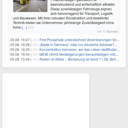
beeindruckend und wirtschaftlich attraktiv.
Diese zuverlässigen Fahrzeuge eignen
sich hervorragend für Transport, Logistik
und Bauwesen. Mit ihrer robusten Konstruktion und bewährter
Technik bieten sie Unternehmen jahrelange Zuverlässigkeit ohne
hohe
[…]
(00)
vor 11 Stunden
05.08. 16:47 |
(00)
First Phosphate unterzeichnet Vereinbarungen für nicht zu refundierende Zuwendungen in Höhe von 4,84 Mio. $ von der kanadischen Regierung für Straßeninfrastruktur und Stromübertragungsleitungen
05.08. 16:28 |
(00)
„Made in Germany“ oder nur deutsche Adresse? So erkennen Sie, wo Ihre Leiterplatten wirklich gefertigt werden
05.08. 16:05 |
(00)
Konzentration trainieren, wo das Leben stattfindet: Mobile EEG-Technologie bringt Neurofeedback in den Alltag
05.08. 16:04 |
(00)
MEW: nEHS-Versteigerungen benachteiligen mittelständische Unternehmen
05.08. 15:45 |
(00)
Reden ist Silber – Beziehung ist Gold! 11.08. Berlin – 18:30 Uhr