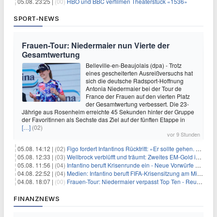
05.08. 23:25 |
(00)
HBO und BBC verfilmen Theaterstück «1536»
SPORT-NEWS
Frauen-Tour: Niedermaier nun Vierte der
Gesamtwertung
Belleville-en-Beaujolais (dpa) - Trotz
eines gescheiterten Ausreißversuchs hat
sich die deutsche Radsport-Hoffnung
Antonia Niedermaier bei der Tour de
France der Frauen auf den vierten Platz
der Gesamtwertung verbessert. Die 23-
Jährige aus Rosenheim erreichte 45 Sekunden hinter der Gruppe
der Favoritinnen als Sechste das Ziel auf der fünften Etappe in
[…]
(02)
vor 9 Stunden
05.08. 14:12 |
(02)
Figo fordert Infantinos Rücktritt: «Er sollte gehen. Jetzt»
05.08. 12:33 |
(03)
Wellbrock verblüfft und träumt: Zweites EM-Gold in Paris
05.08. 11:56 |
(04)
Infantino beruft Krisenrunde ein - Neue Vorwürfe gegen FIFA
04.08. 22:52 |
(04)
Medien: Infantino beruft FIFA-Krisensitzung am Mittwoch ein
04.08. 18:07 |
(00)
Frauen-Tour: Niedermaier verpasst Top Ten - Reusser siegt
FINANZNEWS