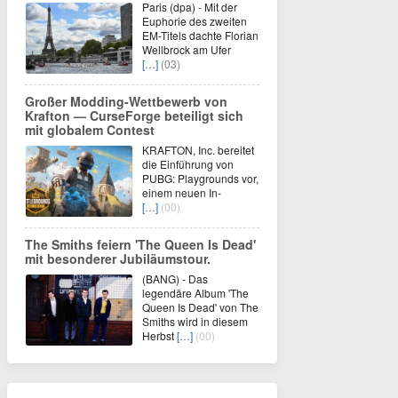
Paris (dpa) - Mit der
Euphorie des zweiten
EM-Titels dachte Florian
Wellbrock am Ufer
[…]
(03)
Großer Modding‑Wettbewerb von
Krafton — CurseForge beteiligt sich
mit globalem Contest
KRAFTON, Inc. bereitet
die Einführung von
PUBG: Playgrounds vor,
einem neuen In-
[…]
(00)
The Smiths feiern 'The Queen Is Dead'
mit besonderer Jubiläumstour.
(BANG) - Das
legendäre Album 'The
Queen Is Dead' von The
Smiths wird in diesem
Herbst
[…]
(00)