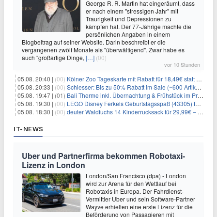
George R. R. Martin hat eingeräumt, dass
er nach einem "stressigen Jahr" mit
Traurigkeit und Depressionen zu
kämpfen hat. Der 77-Jährige machte die
persönlichen Angaben in einem
Blogbeitrag auf seiner Website. Darin beschreibt er die
vergangenen zwölf Monate als "überwältigend". Zwar habe es
auch "großartige Dinge,
[…]
(00)
vor 10 Stunden
05.08. 20:40 |
(00)
Kölner Zoo Tageskarte mit Rabatt für 18,49€ statt 29,50€ – einlösbar bis Dezember
05.08. 20:33 |
(00)
Schiesser: Bis zu 50% Rabatt im Sale (~600 Artikel zur Auswahl)
05.08. 19:47 |
(01)
Bali Therme inkl. Übernachtung & Frühstück im Premium Hotel (Bad Oeynhausen) ab 89€ p.P.
05.08. 19:30 |
(00)
LEGO Disney Ferkels Geburtstagsspaß (43305) für 29,10€
05.08. 18:30 |
(00)
deuter Waldfuchs 14 Kinderrucksack für 29,99€ – Amber-maple
IT-NEWS
Uber und Partnerfirma bekommen Robotaxi-
Lizenz in London
London/San Francisco (dpa) - London
wird zur Arena für den Wettlauf bei
Robotaxis in Europa. Der Fahrdienst-
Vermittler Uber und sein Software-Partner
Wayve erhielten eine erste Lizenz für die
Beförderung von Passagieren mit