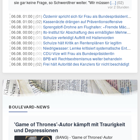
sie gar keine Frage, so Schwerdtner weiter. "Wir müssen
[…]
(02)
vor 2 Stunden
06.08. 01:00 |
(01)
Özdemir spricht sich für Frau als Bundespräsidentin aus
06.08. 01:00 |
(02)
Kassenärzte drängen auf Präventionsoffensive
06.08. 00:30 |
(00)
Sprengstoff-Drohne am Flughafen: «Fremde Mächte» am Werk?
06.08. 00:00 |
(01)
Ifo-Institut für Abschaffung des ermäßigten Mehrwertsteuersatzes
06.08. 00:00 |
(00)
Schulze verteidigt Auftritt mit Hallervorden
06.08. 00:00 |
(00)
Schulze hält Kritik an Rentenplänen für legitim
06.08. 00:00 |
(00)
Niedrigwasser: Lemke kritisiert systematische Entwässerung
06.08. 00:00 |
(00)
CDU-Vize will Frau als Bundespräsidentin
06.08. 00:00 |
(00)
BPB will Rechtsextremismus weiter behandeln
06.08. 00:00 |
(02)
Frei hält Autorität des Kanzlers für nicht beschädigt
BOULEVARD-NEWS
'Game of Thrones'-Autor kämpft mit Traurigkeit
und Depressionen
(BANG) - 'Game of Thrones'-Autor