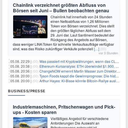
Chainlink verzeichnet größten Abfluss von
Börsen seit Juni – Bullen beobachten genau
Chainlink hat innerhalb von 24 Stunden
einen Nettoabfluss von 1,26 Millionen
Token von Börsen verzeichnet. Dies stellt
den größten täglichen Abfluss seit dem
29. Juni dar. Laut Santiment bedeutet der
Rückgang des Angebots auf Börsen,
dass weniger LINK-Token für schnelle Verkaufsaufträge verfügbar
sind, was das Risiko zukünftiger Verkäufe potenziell
[…]
(00)
vor 3 Stunden
05.08. 22:29 |
(00)
Was passiert mit Kryptowährungen, wenn das CLARITY-Gesetz diese Woche scheitert? Hougan erklärt
05.08. 20:38 |
(00)
Ethereum-Kursanalyse: ETH überwindet $1.900, aber größere Herausforderungen stehen bevor
05.08. 20:36 |
(00)
ChangeNOW ernennt Martin Masser zum Direktor für strategische Partnerschaften
05.08. 20:00 |
(00)
Tyson Foods kappt die Gewinnprognose: Die historische Rinderkrise will einfach nicht enden
05.08. 20:00 |
(00)
Arthur Hayes: KI-Blase könnte Bitcoin-Rallye auslösen
BUSINESS/PRESSE
Industriemaschinen, Pritschenwagen und Pick-
ups - Kosten sparen
Vielfältiges Angebot für verschiedene
Anforderungen Die Auswahl an
Pritschenwagen gebraucht ist