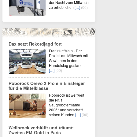
der Nacht zum Mittwoch
zu erheblichen
[…]
(00)
Dax setzt Rekordjagd fort
Frankfurt/Main - Der
Dax ist am Mittwoch mit
Gewinnen in den
Handelstag gestartet.
[…]
(00)
Roborock Qrevo 2 Pro ein Einsteiger
für die Mittelklasse
Roborock ist weltweit
die Nr. 1
Saugrobotermarke
2025* und verschafft
seinen Kunden
[…]
(00)
Wellbrock verblüfft und träumt:
Zweites EM-Gold in Paris