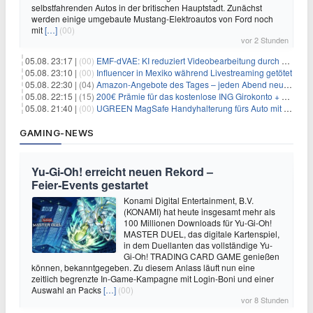
selbstfahrenden Autos in der britischen Hauptstadt. Zunächst
werden einige umgebaute Mustang-Elektroautos von Ford noch
mit
[…]
(00)
vor 2 Stunden
05.08. 23:17 |
(00)
EMF-dVAE: KI reduziert Videobearbeitung durch audio-gesteuerte Bildauswahl um 65%
05.08. 23:10 |
(00)
Influencer in Mexiko während Livestreaming getötet
05.08. 22:30 |
(04)
Amazon-Angebote des Tages – jeden Abend neue Deals zum Stöbern
05.08. 22:15 |
(15)
200€ Prämie für das kostenlose ING Girokonto + gratis Visa + 3,75% Zinsen
05.08. 21:40 |
(00)
UGREEN MagSafe Handyhalterung fürs Auto mit 20 N52-Magneten für 7,96€
GAMING-NEWS
Yu‑Gi‑Oh! erreicht neuen Rekord –
Feier‑Events gestartet
Konami Digital Entertainment, B.V.
(KONAMI) hat heute insgesamt mehr als
100 Millionen Downloads für Yu-Gi-Oh!
MASTER DUEL, das digitale Kartenspiel,
in dem Duellanten das vollständige Yu-
Gi-Oh! TRADING CARD GAME genießen
können, bekanntgegeben. Zu diesem Anlass läuft nun eine
zeitlich begrenzte In-Game-Kampagne mit Login-Boni und einer
Auswahl an Packs
[…]
(00)
vor 8 Stunden