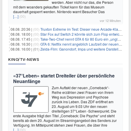
werden. Aber nicht nur das, die Person
mit dem woanders gekauften Ticket kann für das Museum
dauerhaft gesperrt werden. Nintendo warnt Besucher Das
[…]
(00)
vor 12 Minuten
08.08. 20:36 |
(00)
Truxton Extreme im Test: Dieser neue Arcade-Klassiker verzeiht dir gar nichts
08.08. 18:00 |
(00)
Star Fox auf Switch 2 könnte sich zum Flop entwickeln
08.08. 17:45 |
(00)
Take-Two-Chef nennt GTA 6 für 80 Euro ein „unglaubliches Schnäppchen“
08.08. 16:30 |
(00)
GTA 6: Netflix nennt angeblich Laufzeit der neuen Gameplay-Präsentation
08.08. 16:00 |
(01)
Zelda-Film: Ganondorf, Impa und weitere Darsteller sollen feststehen
KINO/TV-NEWS
«37°Leben» startet Dreiteiler über persönliche
Neuanfänge
Zum Auftakt der neuen „Comeback“-
Reihe erzählen zwei Frauen von ihrem
Weg aus Depression und Psychose
zurück ins Leben. Das ZDF eröffnet am
23. August um 9.03 Uhr den neuen
dreiteiligen 37°Leben -Schwerpunkt. Die
erste Ausgabe trägt den Titel „Comeback: Die Psyche“ und steht
bereits ab dem 20. August im Streamingangebot des Senders zur
Verfügung. Im Mittelpunkt stehen zwei Frauen, die über ihre
[…]
(00)