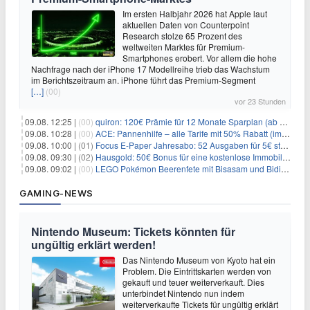
Im ersten Halbjahr 2026 hat Apple laut
aktuellen Daten von Counterpoint
Research stolze 65 Prozent des
weltweiten Marktes für Premium-
Smartphones erobert. Vor allem die hohe
Nachfrage nach der iPhone 17 Modellreihe trieb das Wachstum
im Berichtszeitraum an. iPhone führt das Premium-Segment
[…]
(00)
vor 23 Stunden
09.08. 12:25 |
(00)
quiron: 120€ Prämie für 12 Monate Sparplan (ab 100€/Monat)
09.08. 10:28 |
(00)
ACE: Pannenhilfe – alle Tarife mit 50% Rabatt (im ersten Jahr)
09.08. 10:00 |
(01)
Focus E-Paper Jahresabo: 52 Ausgaben für 5€ statt 207,48€ – per Formular kündbar!
09.08. 09:30 |
(02)
Hausgold: 50€ Bonus für eine kostenlose Immobilienbewertung
09.08. 09:02 |
(00)
LEGO Pokémon Beerenfete mit Bisasam und Bidiza für 14,99€
GAMING-NEWS
Nintendo Museum: Tickets könnten für
ungültig erklärt werden!
Das Nintendo Museum von Kyoto hat ein
Problem. Die Eintrittskarten werden von
gekauft und teuer weiterverkauft. Dies
unterbindet Nintendo nun indem
weiterverkaufte Tickets für ungültig erklärt