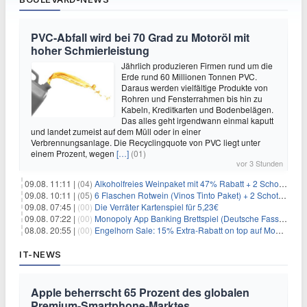
PVC-Abfall wird bei 70 Grad zu Motoröl mit
hoher Schmierleistung
Jährlich produzieren Firmen rund um die
Erde rund 60 Millionen Tonnen PVC.
Daraus werden vielfältige Produkte von
Rohren und Fensterrahmen bis hin zu
Kabeln, Kreditkarten und Bodenbelägen.
Das alles geht irgendwann einmal kaputt
und landet zumeist auf dem Müll oder in einer
Verbrennungsanlage. Die Recyclingquote von PVC liegt unter
einem Prozent, wegen
[…]
(01)
vor 3 Stunden
09.08. 11:11 |
(04)
Alkoholfreies Weinpaket mit 47% Rabatt + 2 Schott Zwiesel Gläser GRATIS für 29,99€
09.08. 10:11 |
(05)
6 Flaschen Rotwein (Vinos Tinto Paket) + 2 Schott Zwiesel Gläser für 25,99€ inkl. Versand
09.08. 07:45 |
(00)
Die Verräter Kartenspiel für 5,23€
09.08. 07:22 |
(00)
Monopoly App Banking Brettspiel (Deutsche Fassung) für 9,84€
08.08. 20:55 |
(00)
Engelhorn Sale: 15% Extra-Rabatt on top auf Mode- und Sport-Artikel
IT-NEWS
Apple beherrscht 65 Prozent des globalen
Premium-Smartphone-Marktes