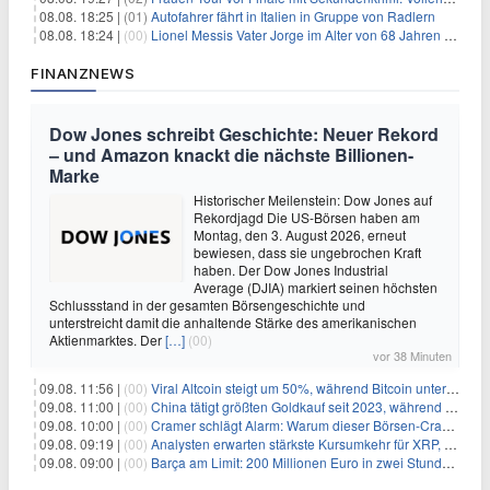
08.08. 18:25 |
(01)
Autofahrer fährt in Italien in Gruppe von Radlern
08.08. 18:24 |
(00)
Lionel Messis Vater Jorge im Alter von 68 Jahren gestorben
FINANZNEWS
Dow Jones schreibt Geschichte: Neuer Rekord
– und Amazon knackt die nächste Billionen-
Marke
Historischer Meilenstein: Dow Jones auf
Rekordjagd Die US-Börsen haben am
Montag, den 3. August 2026, erneut
bewiesen, dass sie ungebrochen Kraft
haben. Der Dow Jones Industrial
Average (DJIA) markiert seinen höchsten
Schlussstand in der gesamten Börsengeschichte und
unterstreicht damit die anhaltende Stärke des amerikanischen
Aktienmarktes. Der
[…]
(00)
vor 38 Minuten
09.08. 11:56 |
(00)
Viral Altcoin steigt um 50%, während Bitcoin unter $65.000 fällt
09.08. 11:00 |
(00)
China tätigt größten Goldkauf seit 2023, während Goldpreis um 8% steigt
09.08. 10:00 |
(00)
Cramer schlägt Alarm: Warum dieser Börsen-Crash die beste Einstiegschance seit Monaten ist
09.08. 09:19 |
(00)
Analysten erwarten stärkste Kursumkehr für XRP, während Polymarket skeptisch bleibt
09.08. 09:00 |
(00)
Barça am Limit: 200 Millionen Euro in zwei Stunden – warum dieser Schuldentrip hochgefährlich wird