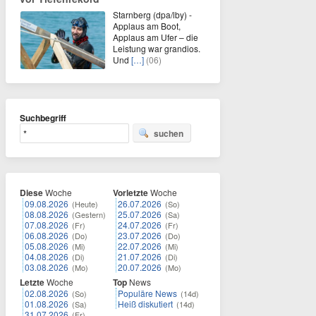
Starnberg (dpa/lby) -
Applaus am Boot,
Applaus am Ufer – die
Leistung war grandios.
Und
[…]
(06)
Suchbegriff
suchen
Diese
Woche
Vorletzte
Woche
09.08.2026
26.07.2026
(Heute)
(So)
08.08.2026
25.07.2026
(Gestern)
(Sa)
07.08.2026
24.07.2026
(Fr)
(Fr)
06.08.2026
23.07.2026
(Do)
(Do)
05.08.2026
22.07.2026
(Mi)
(Mi)
04.08.2026
21.07.2026
(Di)
(Di)
03.08.2026
20.07.2026
(Mo)
(Mo)
Letzte
Woche
Top
News
02.08.2026
Populäre News
(So)
(14d)
01.08.2026
Heiß diskutiert
(Sa)
(14d)
31.07.2026
(Fr)