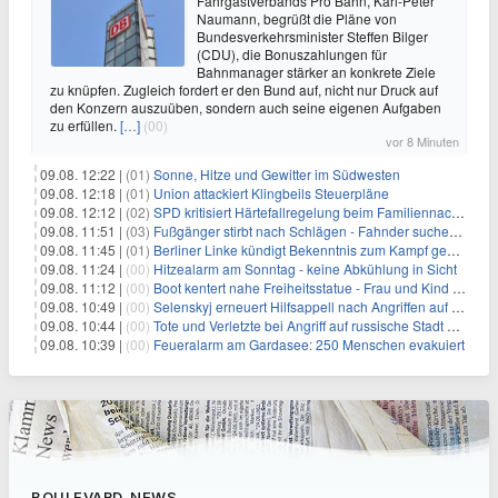
Fahrgastverbands Pro Bahn, Karl-Peter
Naumann, begrüßt die Pläne von
Bundesverkehrsminister Steffen Bilger
(CDU), die Bonuszahlungen für
Bahnmanager stärker an konkrete Ziele
zu knüpfen. Zugleich fordert er den Bund auf, nicht nur Druck auf
den Konzern auszuüben, sondern auch seine eigenen Aufgaben
zu erfüllen.
[…]
(00)
vor 8 Minuten
09.08. 12:22 |
(01)
Sonne, Hitze und Gewitter im Südwesten
09.08. 12:18 |
(01)
Union attackiert Klingbeils Steuerpläne
09.08. 12:12 |
(02)
SPD kritisiert Härtefallregelung beim Familiennachzug als zu streng
09.08. 11:51 |
(03)
Fußgänger stirbt nach Schlägen - Fahnder suchen Autofahrer
09.08. 11:45 |
(01)
Berliner Linke kündigt Bekenntnis zum Kampf gegen Antisemitismus an
09.08. 11:24 |
(00)
Hitzealarm am Sonntag - keine Abkühlung in Sicht
09.08. 11:12 |
(00)
Boot kentert nahe Freiheitsstatue - Frau und Kind sterben
09.08. 10:49 |
(00)
Selenskyj erneuert Hilfsappell nach Angriffen auf mehrere Städte
09.08. 10:44 |
(00)
Tote und Verletzte bei Angriff auf russische Stadt Belgorod
09.08. 10:39 |
(00)
Feueralarm am Gardasee: 250 Menschen evakuiert
BOULEVARD-NEWS