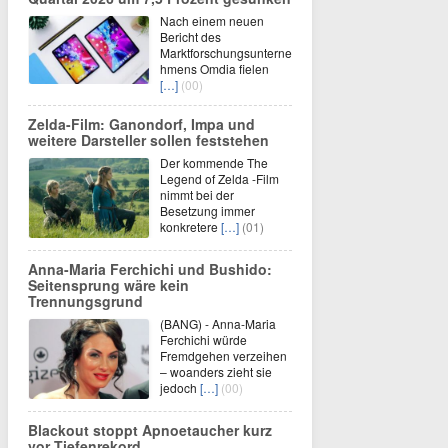
Nach einem neuen
Bericht des
Marktforschungsunterne
hmens Omdia fielen
[…]
(00)
Zelda-Film: Ganondorf, Impa und
weitere Darsteller sollen feststehen
Der kommende The
Legend of Zelda -Film
nimmt bei der
Besetzung immer
konkretere
[…]
(01)
Anna-Maria Ferchichi und Bushido:
Seitensprung wäre kein
Trennungsgrund
(BANG) - Anna-Maria
Ferchichi würde
Fremdgehen verzeihen
– woanders zieht sie
jedoch
[…]
(00)
Blackout stoppt Apnoetaucher kurz
vor Tiefenrekord