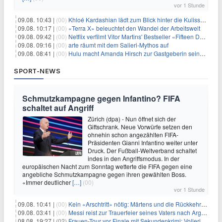
vor 1 Stunde
09.08. 10:43 |
(00)
Khloé Kardashian lädt zum Blick hinter die Kulissen ihres Freundeskreises
09.08. 10:17 |
(00)
«Terra X» beleuchtet den Wandel der Arbeitswelt
09.08. 09:42 |
(00)
Netflix verfilmt Vitor Martins' Bestseller «Fifteen Days»
09.08. 09:16 |
(00)
arte räumt mit dem Salieri-Mythos auf
09.08. 08:41 |
(00)
Hulu macht Amanda Hirsch zur Gastgeberin seines Reality-Podcasts
SPORT-NEWS
Schmutzkampagne gegen Infantino? FIFA
schaltet auf Angriff
Zürich (dpa) - Nun öffnet sich der
Giftschrank. Neue Vorwürfe setzen den
ohnehin schon angezählten FIFA-
Präsidenten Gianni Infantino weiter unter
Druck. Der Fußball-Weltverband schaltet
indes in den Angriffsmodus. In der
europäischen Nacht zum Sonntag wetterte die FIFA gegen eine
angebliche Schmutzkampagne gegen ihren gewählten Boss.
«Immer deutlicher
[…]
(00)
vor 1 Stunde
09.08. 10:41 |
(00)
Kein «Arschtritt» nötig: Märtens und die Rückkehr nach Paris
09.08. 03:41 |
(00)
Messi reist zur Trauerfeier seines Vaters nach Argentinien
08.08. 19:27 |
(02)
Frauen-Tour vor Finale mit Sekundenkrimi: Vollering in Gelb