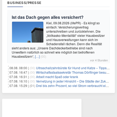
BUSINESS/PRESSE
Ist das Dach gegen alles versichert?
Kiel, 09.08.2026 (lifePR) - Es klingt so
einfach: Versicherungsvertrag
unterschreiben und zurücklehnen. Die
„Vollkasko-Mentalität“ vieler Hausbesitzer
und Hausverwaltungen kann sich im
Schadensfall rächen. Denn die Realität
sieht anders aus: „Unsere Dachdeckerbetriebe sind nach
Unwettern natürlich so schnell wie möglich bei betroffenen
Hausbesitzern“,
[…]
(00)
vor 4 Stunden
08.08. 08:00 |
(00)
Ultraschallzahnbürste für Hund und Katze – Tipps zur erfolgreichen Eingewöhnung
07.08. 16:47 |
(00)
Wirtschaftsstaatssekretär Thomas Dörflinger besucht Handwerksbetrieb im Kammerbezirk Freiburg
07.08. 16:31 |
(00)
Arbeit macht Spaß oder krank
07.08. 16:10 |
(00)
Vernetzung in jeder Hinsicht – Die Städte der Zukunft sind grün-blau
07.08. 15:29 |
(01)
Drei bis zehn Prozent, so viel Strom verbraucht ein Aufzug im Gebäude