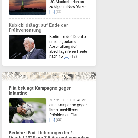
US-Medienberichten
zufolge im New Yorker
[…]
(00)
Kubicki drängt auf Ende der
Frühverrentung
Berlin - In der Debatte
um die geplante
Abschaffung der
abschlagsfreien Rente
nach 45
[…]
(12)
Fifa beklagt Kampagne gegen
Infantino
Zürich - Die Fifa wittert
eine Kampagne gegen
ihren umstrittenen
Präsidenten Gianni
[…]
(09)
Bericht: iPad-Lieferungen im 2.
Quartal 2026 um 7,5 Prozent gesunken