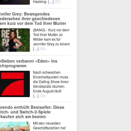
Hacking-
[…]
(00)
nnifer Grey: Bewegendes
edersehen ihrer geschiedenen
tern kurz vor dem Tod ihrer Mutter
(BANG) - Kurz vor dem
Tod ihrer Mutter Jo
Wilder kam es für
Jennifer Grey zu einem
[…]
(00)
oSieben verbannt «Eden» ins
chtprogramm
Nach schwachen
Einschaltquoten muss
die Dating-Show ihren
Sendeplatz räumen.
Ende August läuft
[…]
(00)
ntendo enthüllt Bestseller: Diese
itch- und Switch-2-Spiele
rkaufen sich am besten
Mit den neuesten
Geschäftszahlen hat