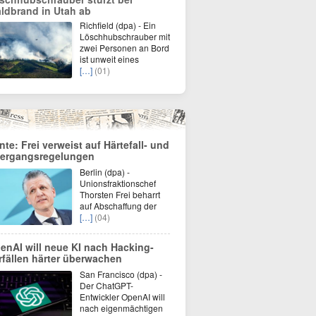
ldbrand in Utah ab
Richfield (dpa) - Ein
Löschhubschrauber mit
zwei Personen an Bord
ist unweit eines
[…]
(01)
nte: Frei verweist auf Härtefall- und
ergangsregelungen
Berlin (dpa) -
Unionsfraktionschef
Thorsten Frei beharrt
auf Abschaffung der
[…]
(04)
enAI will neue KI nach Hacking-
rfällen härter überwachen
San Francisco (dpa) -
Der ChatGPT-
Entwickler OpenAI will
nach eigenmächtigen