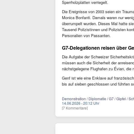
Sperrholzplatten verriegelt.
Die Ereignisse von 2003 seien ein Trauma 
Monica Bonfanti. Damals waren nur wenig
überrumpelt wurden. Dieses Mal hatte si
Tausend Polizistinnen und Polizisten kont
Personalien von Passanten.
G7-Delegationen reisen über Ge
Die Aufgabe der Schweizer Sicherheitskrä
müssen auch die Sicherheit der anreisend
nächstgelegene Flughafen zu Évian, die m
Genf ist wie eine Enklave auf französis
bis auf sieben geschlossen und führten s
Demonstration / Diplomatie / G7 / Gipfel / Sch
14.06.2026
·
20:12 Uhr
[7 Kommentare]