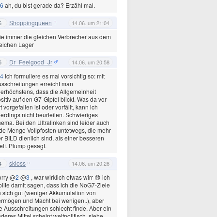
6
ah, du bist gerade da? Erzähl mal.
Shoppingqueen
6
14.06. um 21:04
e immer die gleichen Verbrecher aus dem
eichen Lager
Dr_Feelgood_Jr
5
14.06. um 20:58
4
ich formuliere es mal vorsichtig so: mit
sschreitungen erreicht man
lerhöchstens, dass die Allgemeinheit
sitiv auf den G7-Gipfel blickt. Was da vor
t vorgefallen ist oder vorfällt, kann ich
lerdings nicht beurteilen. Schwieriges
ema. Bei den Ultralinken sind leider auch
de Menge Vollpfosten untetwegs, die mehr
r BILD dienlich sind, als einer besseren
lt. Plump gesagt.
skloss
4
14.06. um 20:26
orry @
2
@
3
, war wirklich etwas wirr 😅 ich
llte damit sagen, dass ich die NoG7-Ziele
 sich gut (weniger Akkumulation von
rmögen und Macht bei wenigen..), aber
e Ausschreitungen schlecht finde. Aber ein
deres Mittel scheint weltpolitisch, siehe