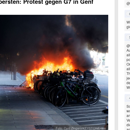
 bersten: Protest gegen G7 in Genf
@
Wi
gl
@
Au
al
po
Or
al
Th
je
de
We
S
wo
an
Ve
di
Foto: Cyril Zingaro/KEYSTONE/dpa
an