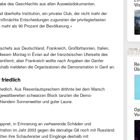
Angabe des Geschlechts aus allen Ausweisdokumenten.
Wa
d überholte Institution, ein privater Club, der nicht mehr der
«Großmächte Entscheidungen zugunsten der privilegiertesten
n mehr als 90 Prozent der Bevölkerung.»
schefs aus Deutschland, Frankreich, Großbritannien, Italien,
esem Montag in Évian auf der französischen Uferseite des
 entfernt, aber Frankreich wollte nach Angaben der Genfer
Re
shalb meldeten die Organisatoren die Demonstration in Genf an.
Üb
friedlich
friedlich. Aus Riesenlautsprechern dröhnte bei dem Marsch
gewaltbereiten schwarzen Block tanzten die Demo-
rahlendem Sonnenwetter und guter Laune.
Op
Vo
appnet, in Erinnerung an verheerende Schäden und
ration im Jahr 2003 gegen die damalige G8 noch mit Russland.
tten ihre Schaufenster und Eingänge deshalb mit