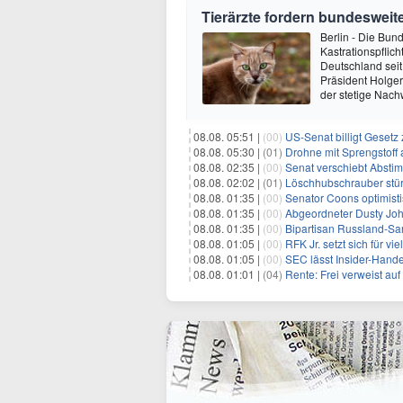
Tierärzte fordern bundesweite
Berlin - Die Bun
Kastrationspflic
Deutschland seit
Präsident Holger
der stetige Nach
08.08. 05:51 |
(00)
US-Senat billigt Geset
08.08. 05:30 |
(01)
Drohne mit Sprengstoff
08.08. 02:35 |
(00)
Senat verschiebt Abstimmung ü
08.08. 02:02 |
(01)
Löschhubschrauber stür
08.08. 01:35 |
(00)
Senator Coons optimisti
08.08. 01:35 |
(00)
Abgeordneter Dusty Johnson s
08.08. 01:35 |
(00)
Bipartisan Russland-San
08.08. 01:05 |
(00)
RFK Jr. setzt sich für vi
08.08. 01:05 |
(00)
SEC lässt Insider-Hand
08.08. 01:01 |
(04)
Rente: Frei verweist au