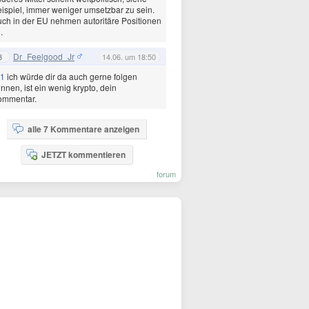
ispiel, immer weniger umsetzbar zu sein.
ch in der EU nehmen autoritäre Positionen
.
Dr_Feelgood_Jr
3
14.06. um 18:50
1
ich würde dir da auch gerne folgen
nnen, ist ein wenig krypto, dein
ommentar.
alle 7 Kommentare anzeigen
JETZT kommentieren
forum