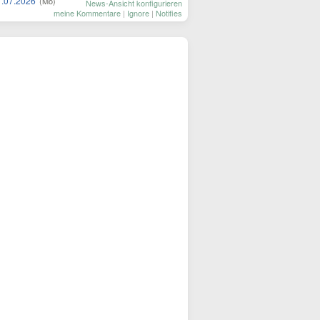
7.07.2026
(Mo)
News-Ansicht konfigurieren
meine Kommentare
|
Ignore
|
Notifies