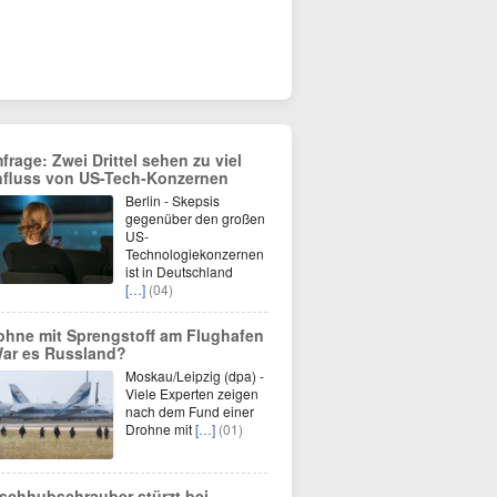
frage: Zwei Drittel sehen zu viel
nfluss von US-Tech-Konzernen
Berlin - Skepsis
gegenüber den großen
US-
Technologiekonzernen
ist in Deutschland
[…]
(04)
ohne mit Sprengstoff am Flughafen
War es Russland?
Moskau/Leipzig (dpa) -
Viele Experten zeigen
nach dem Fund einer
Drohne mit
[…]
(01)
schhubschrauber stürzt bei