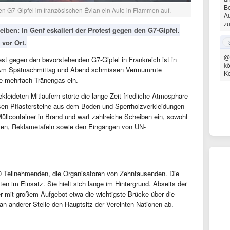
Be
n G7-Gipfel im französischen Évian ein Auto in Flammen auf.
Au
zu
eiben: In Genf eskaliert der Protest gegen den G7-Gipfel.
 vor Ort.
@
test gegen den bevorstehenden G7-Gipfel in Frankreich ist in
kö
 Am Spätnachmittag und Abend schmissen Vermummte
K
te mehrfach Tränengas ein.
leideten Mitläufern störte die lange Zeit friedliche Atmosphäre
en Pflastersteine aus dem Boden und Sperrholzverkleidungen
üllcontainer in Brand und warf zahlreiche Scheiben ein, sowohl
len, Reklametafeln sowie den Eingängen von UN-
0 Teilnehmenden, die Organisatoren von Zehntausenden. Die
ten im Einsatz. Sie hielt sich lange im Hintergrund. Abseits der
r mit großem Aufgebot etwa die wichtigste Brücke über die
n anderer Stelle den Hauptsitz der Vereinten Nationen ab.