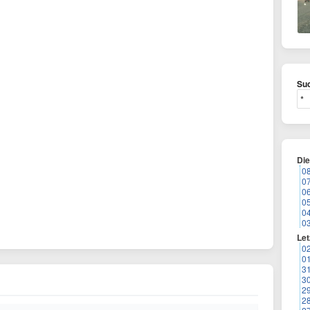
Suc
Di
0
0
0
0
0
0
Let
0
0
3
3
2
2