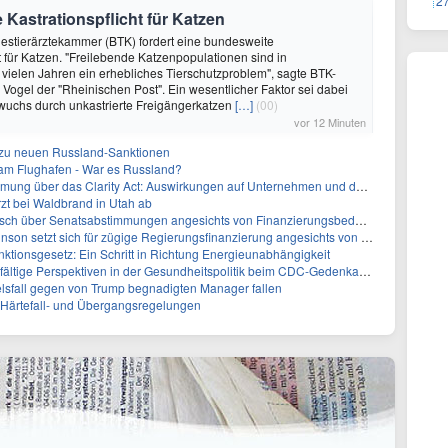
2
 Kastrationspflicht für Katzen
destierärztekammer (BTK) fordert eine bundesweite
ht für Katzen. "Freilebende Katzenpopulationen sind in
 vielen Jahren ein erhebliches Tierschutzproblem", sagte BTK-
 Vogel der "Rheinischen Post". Ein wesentlicher Faktor sei dabei
wuchs durch unkastrierte Freigängerkatzen
[…]
(00)
vor 12 Minuten
z zu neuen Russland-Sanktionen
 am Flughafen - War es Russland?
ber das Clarity Act: Auswirkungen auf Unternehmen und das Vertrauen der Investoren
zt bei Waldbrand in Utah ab
sch über Senatsabstimmungen angesichts von Finanzierungsbedenken
etzt sich für zügige Regierungsfinanzierung angesichts von Shutdown-Risiken ein
ktionsgesetz: Ein Schritt in Richtung Energieunabhängigkeit
elfältige Perspektiven in der Gesundheitspolitik beim CDC-Gedenkakt ein
elsfall gegen von Trump begnadigten Manager fallen
f Härtefall- und Übergangsregelungen