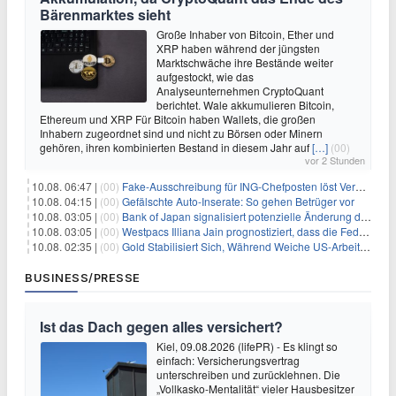
Bärenmarktes sieht
Große Inhaber von Bitcoin, Ether und
XRP haben während der jüngsten
Marktschwäche ihre Bestände weiter
aufgestockt, wie das
Analyseunternehmen CryptoQuant
berichtet. Wale akkumulieren Bitcoin,
Ethereum und XRP Für Bitcoin haben Wallets, die großen
Inhabern zugeordnet sind und nicht zu Börsen oder Minern
gehören, ihren kombinierten Bestand in diesem Jahr auf
[…]
(00)
vor 2 Stunden
10.08. 06:47 |
(00)
Fake-Ausschreibung für ING-Chefposten löst Verwirrung aus
10.08. 04:15 |
(00)
Gefälschte Auto-Inserate: So gehen Betrüger vor
10.08. 03:05 |
(00)
Bank of Japan signalisiert potenzielle Änderung der Zinspolitik angesichts von Inflationsbedenken
10.08. 03:05 |
(00)
Westpacs Illiana Jain prognostiziert, dass die Fed die Zinssätze nach dem Arbeitsmarktbericht stabil halten wird
10.08. 02:35 |
(00)
Gold Stabilisiert Sich, Während Weiche US-Arbeitsmarktdaten Zinsängste Lindern
BUSINESS/PRESSE
Ist das Dach gegen alles versichert?
Kiel, 09.08.2026 (lifePR) - Es klingt so
einfach: Versicherungsvertrag
unterschreiben und zurücklehnen. Die
„Vollkasko-Mentalität“ vieler Hausbesitzer