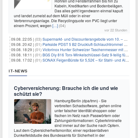
Rohren und Fensterrahmen bis hin zu
Kabeln, Kreditkarten und Bodenbelägen.
Das alles geht irgendwann einmal kaputt
und landet zumeist auf dem Müll oder in einer
Verbrennungsanlage. Die Recyclingquote von PVC liegt unter
einem Prozent, wegen
[…]
(04)
vor 22 Stunden
09.08. 22:05 |
(03)
Supermarkt- und Discounterangebote vom 10. – 15.08.2026
09.08. 20:42 |
(01)
Parkside PDST 5 B2 Druckluft-Schlauchtrommel mit 10 m Schlauch für 25,94€
09.08. 18:29 |
(01)
Victorinox Hunter Schweizer Taschenmesser mit 12 Funktionen für 43,99€
09.08. 18:11 |
(01)
BGS Diy 816 Torx-Winkelschlüssel-Satz 9-teilig für 6,45€
09.08. 17:02 |
(01)
SONAX FelgenBürste für 5,52€ – für Stahl- und Alufelgen
IT-NEWS
Cyberversicherung: Brauche ich die und wie
schützt sie?
Hamburg/Berlin (dpa/tmn) - Sie
verbreiten Schadsoftware, gehen online
unter falscher Identität shoppen oder
fischen im Netz nach Passwörtern oder
Zahlungsinformationen: Cyberkriminelle
sind immer auf der Suche nach Opfern.
Laut dem Cybersicherheitsmonitor, einer repräsentativen
Dunkelfeldstudie des Bundesamts für Sicherheit in der