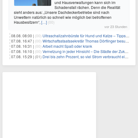
und Hausverwaltungen kann sich im
Schadensfall rächen. Denn die Realität
sieht anders aus: „Unsere Dachdeckerbetriebe sind nach
Unwettern natürlich so schnell wie möglich bei betroffenen
Hausbesitzern“,
[…]
(00)
vor 23 Stunden
08.08. 08:00 |
(00)
Ultraschallzahnbürste für Hund und Katze – Tipps zur erfolgreichen Eingewöhnung
07.08. 16:47 |
(00)
Wirtschaftsstaatssekretär Thomas Dörflinger besucht Handwerksbetrieb im Kammerbezirk Freiburg
07.08. 16:31 |
(00)
Arbeit macht Spaß oder krank
07.08. 16:10 |
(00)
Vernetzung in jeder Hinsicht – Die Städte der Zukunft sind grün-blau
07.08. 15:29 |
(01)
Drei bis zehn Prozent, so viel Strom verbraucht ein Aufzug im Gebäude