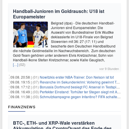
Handball-Junioren im Goldrausch: U18 ist
Europameister
Belgrad (dpa) - Die deutschen Handball-
Junioren sind Europameister. Die
Auswahl von Bundestrainer Erik Wudtke
deklassierte im U18-Finale von Belgrad
Slowenien mit 36: 27 (17: 11) und
bescherte dem Deutschen Handballbund
die nächste Goldmedaille im Nachwuchsbereich. Zum deutschen
Gold-Team gehören unter anderem Elvis Kretzschmar, Sohn von
Handball-Ikone Stefan Kretzschmar, sowie Kalle Gaugisch,
[…]
(02)
vor 9 Stunden
09.08. 20:58 |
(01)
Nowitzkis erster NBA-Trainer: Don Nelson ist tot
09.08. 19:15 |
(07)
Revanche im Sekundenkrimi: Vollering gewinnt Tour
09.08. 17:12 |
(01)
Borussia Dortmund besiegt FC Arsenal in Testspiel mit 3:2
09.08. 16:49 |
(03)
Perfekter Einstand: Torhüter ter Stegen siegt mit Ajax
09.08. 11:38 |
(03)
Schmutzkampagne gegen Infantino? FIFA schaltet auf Angriff
FINANZNEWS
BTC-, ETH- und XRP-Wale verstärken
Akkumulation, da CryptoQuant das Ende des