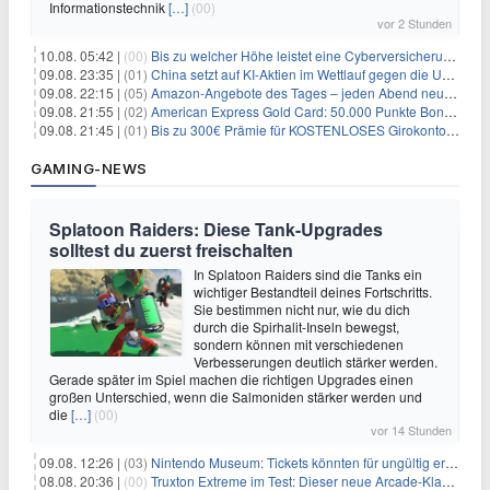
Informationstechnik
[…]
(00)
vor 2 Stunden
10.08. 05:42 |
(00)
Bis zu welcher Höhe leistet eine Cyberversicherung?
09.08. 23:35 |
(01)
China setzt auf KI-Aktien im Wettlauf gegen die USA um Chip- und Technologiedominanz
09.08. 22:15 |
(05)
Amazon-Angebote des Tages – jeden Abend neue Deals zum Stöbern
09.08. 21:55 |
(02)
American Express Gold Card: 50.000 Punkte Bonus + Metall-Kreditkarte
09.08. 21:45 |
(01)
Bis zu 300€ Prämie für KOSTENLOSES Girokonto bei der Santander – 50€ schon nach 1 Woche!
GAMING-NEWS
Splatoon Raiders: Diese Tank-Upgrades
solltest du zuerst freischalten
In Splatoon Raiders sind die Tanks ein
wichtiger Bestandteil deines Fortschritts.
Sie bestimmen nicht nur, wie du dich
durch die Spirhalit-Inseln bewegst,
sondern können mit verschiedenen
Verbesserungen deutlich stärker werden.
Gerade später im Spiel machen die richtigen Upgrades einen
großen Unterschied, wenn die Salmoniden stärker werden und
die
[…]
(00)
vor 14 Stunden
09.08. 12:26 |
(03)
Nintendo Museum: Tickets könnten für ungültig erklärt werden!
08.08. 20:36 |
(00)
Truxton Extreme im Test: Dieser neue Arcade-Klassiker verzeiht dir gar nichts