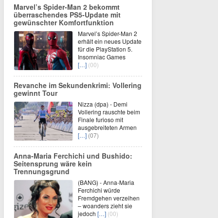
Marvel’s Spider-Man 2 bekommt
überraschendes PS5-Update mit
gewünschter Komfortfunktion
Marvel’s Spider-Man 2
erhält ein neues Update
für die PlayStation 5.
Insomniac Games
[…]
(00)
Revanche im Sekundenkrimi: Vollering
gewinnt Tour
Nizza (dpa) - Demi
Vollering rauschte beim
Finale furioso mit
ausgebreiteten Armen
[…]
(07)
Anna-Maria Ferchichi und Bushido:
Seitensprung wäre kein
Trennungsgrund
(BANG) - Anna-Maria
Ferchichi würde
Fremdgehen verzeihen
– woanders zieht sie
jedoch
[…]
(00)