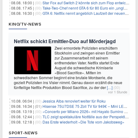
08.08. 18:00 |
(00)
Star Fox auf Switch 2 könnte sich zum Flop entwickeln
08.08. 17:45 |
(00)
Take-Two-Chef nennt GTA 6 für 80 Euro ein „unglaubliches Schnäppchen“
08.08. 16:30 |
(00)
GTA 6: Netflix nennt angeblich Laufzeit der neuen Gameplay-Präsentation
KINO/TV-NEWS
Netflix schickt Ermittler-Duo auf Mörderjagd
Zwei ermordete Polizisten erschüttern
Stockholm und zwingen einen Ermittler
zur Zusammenarbeit mit seinem
entfremdeten Vater. Netflix startet Ende
August die schwedische Krimiserie
«Blood Sacrifice». Mitten im
schwedischen Sommer beginnt eine brutale Mordserie, die
gezielt Polizisten ins Visier nimmt. Genau davon erzählt die neue
fünfteilige Netflix-Produktion Blood Sacrifice, zu der der
[…]
(00)
vor 1 Stunde
10.08. 06:04 |
(00)
Jessica Alba renoviert weiter für Roku
09.08. 16:34 |
(01)
Hisense 75U7DSE 75 Zoll TV für 949€ – Mini LED, 144Hz, 2026
09.08. 13:19 |
(00)
«Concerto per Milano 2026» mit Hayato Sumino kommt zu arte
09.08. 12:44 |
(00)
TLC zeigt spektakuläre Notfälle aus der Perspektive der Patienten
09.08. 12:18 |
(00)
Das Erste wiederholt «Die Tote vom Jakobsweg»
SPORT-NEWS