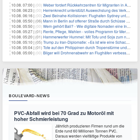
10.08. 07:00 |
(00)
Weber fordert Rückkehrzentren für Migranten in Afrika
10.08. 06:23 |
(00)
Herrenknecht unterstützt Auswechslung des Verkehrsministers
10.08. 06:16 |
(00)
Zwei Beinahe-Kollisionen: Flughafen Sydney unter Druck
10.08. 05:50 |
(06)
Mann in Berlin auf offener Straße durch Schüsse getötet
10.08. 05:50 |
(00)
Wem gehört Bali? - Wie digitale Nomaden eine Insel verändern
10.08. 05:27 |
(01)
Rente, Pflege, Wahlen - volles Programm für Merz im Herbst
10.08. 05:20 |
(01)
Hammerwerfer Hummel: Mit Tofu und Soja zum nächsten Coup?
10.08. 05:10 |
(05)
Trump zu Iran-Diplomatie: «Es ist wie eine Schachpartie»
10.08. 05:04 |
(01)
Tote auf den Philippinen durch Tropenstürme und Monsun
10.08. 05:00 |
(00)
Bilger will Drohnenabwehr an Flughäfen verbessern
BOULEVARD-NEWS
PVC-Abfall wird bei 70 Grad zu Motoröl mit
hoher Schmierleistung
Jährlich produzieren Firmen rund um die
Erde rund 60 Millionen Tonnen PVC.
Daraus werden vielfältige Produkte von