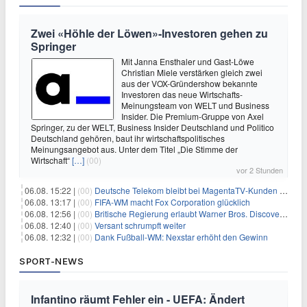
Zwei «Höhle der Löwen»-Investoren gehen zu
Springer
Mit Janna Ensthaler und Gast-Löwe
Christian Miele verstärken gleich zwei
aus der VOX-Gründershow bekannte
Investoren das neue Wirtschafts-
Meinungsteam von WELT und Business
Insider. Die Premium-Gruppe von Axel
Springer, zu der WELT, Business Insider Deutschland und Politico
Deutschland gehören, baut ihr wirtschaftspolitisches
Meinungsangebot aus. Unter dem Titel „Die Stimme der
Wirtschaft“
[…]
(00)
vor 2 Stunden
06.08. 15:22 |
(00)
Deutsche Telekom bleibt bei MagentaTV-Kunden vage
06.08. 13:17 |
(00)
FIFA-WM macht Fox Corporation glücklich
06.08. 12:56 |
(00)
Britische Regierung erlaubt Warner Bros. Discovery-Übernahme
06.08. 12:40 |
(00)
Versant schrumpft weiter
06.08. 12:32 |
(00)
Dank Fußball-WM: Nexstar erhöht den Gewinn
SPORT-NEWS
Infantino räumt Fehler ein - UEFA: Ändert