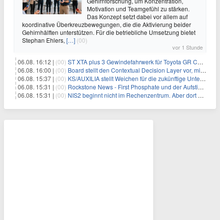
Gehirnforschung, um Konzentration,
Motivation und Teamgefühl zu stärken.
Das Konzept setzt dabei vor allem auf
koordinative Überkreuzbewegungen, die die Aktivierung beider
Gehirnhälften unterstützen. Für die betriebliche Umsetzung bietet
Stephan Ehlers,
[…]
(00)
vor 1 Stunde
06.08. 16:12 |
(00)
ST XTA plus 3 Gewindefahrwerk für Toyota GR Corolla entwickelt: Erstklassige Straßenlage in jeder Situation
06.08. 16:00 |
(00)
Board stellt den Contextual Decision Layer vor, mit dem Unternehmensdaten und KI-Investitionen in intelligentere Geschäftsentscheidungen umgesetzt wer
06.08. 15:37 |
(00)
KS/AUXILIA stellt Weichen für die zukünftige Unternehmensführung
06.08. 15:31 |
(00)
Rockstone News - First Phosphate und der Aufstieg der nordamerikanischen Batterie-Unabhängigkeit: Die Entstehung des Battery Valley in Québec
06.08. 15:31 |
(00)
NIS2 beginnt nicht im Rechenzentrum. Aber dort endet sie auch nicht.