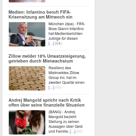
Medien: Infantino beruft FIFA-
Krisensitzung am Mittwoch ein
München (dpa) - FIFA-
Boss Gianni Infantino
hat Medienberichten
zufolge für diesen
[…]
(04)
Zillow meldet 18% Umsatzsteigerung,
getrieben durch Mietwachstum
Resilienz des
Mietmarktes Zillow
Group Inc. hat im
zweiten Quartal einen
[…]
(00)
Andrej Mangold spricht nach Kritik
offen über seine finanzielle Situation
(BANG) - Andrej
Mangold bezieht
Stellung zu seinen
Aussagen über Geld
und Familie.
[…]
(00)