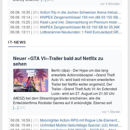
vor 4 Stunden
06.08. 16:35 |
(01)
Action-Trip in die Jochen Schweizer Arena inklusive Premium Hotel und Frühstück ab 59€ p.P.
06.08. 16:14 |
(00)
KNIPEX Zangenschlüssel 150 mm (86 03 150 SB) für 35,99€
06.08. 15:25 |
(03)
Rasti-Land inkl. Übernachtung im Premium Hotel ab 69€ p.P.
06.08. 13:30 |
(00)
KNIPEX Zangenschlüssel 86 03 150 SB für 35,99€
06.08. 13:11 |
(00)
Lottoscanner-Neukunden: 1 Feld EuroJackpot GRATIS spielen
IT-NEWS
Neuer «GTA VI»-Trailer bald auf Netflix zu
sehen
Berlin (dpa) - Der Hype um das lang
erwartete Actionvideospiel «Grand Theft
Auto VI» wird bald mit einem erweiterten
Trailer bei Netflix weiter angeheizt. Der
Trailer «Grand Theft Auto VI: An Extended
Look» wird am 27. August um 21.00 Uhr
(MESZ) bei dem Streaminganbieter erscheinen, wie die
Entwicklerfirma Rockstar Games auf X ankündigte. Ebenso soll
[…]
(00)
vor 1 Stunde
06.08. 16:59 |
(00)
Moonlighter Action-RPG mit Rogue-Lite-Elementen kostenlos bei Steam
06.08. 15:49 |
(00)
Unlimited Mobile Geburtstags-Special: (o2) Allnet-Flats ab 14,99€/Monat
06.08. 15:02 |
(00)
Samsung Galaxy S26 256GB + 50GB 5G + Alles-Flat im Vodafone-Netz für 19,99€/Monat – eff. 0,20€/Monat