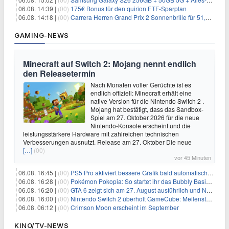
06.08. 14:39 |
(00)
175€ Bonus für den quirion ETF-Sparplan
06.08. 14:18 |
(00)
Carrera Herren Grand Prix 2 Sonnenbrille für 51,55€
GAMING-NEWS
Minecraft auf Switch 2: Mojang nennt endlich
den Releasetermin
Nach Monaten voller Gerüchte ist es
endlich offiziell: Minecraft erhält eine
native Version für die Nintendo Switch 2 .
Mojang hat bestätigt, dass das Sandbox-
Spiel am 27. Oktober 2026 für die neue
Nintendo-Konsole erscheint und die
leistungsstärkere Hardware mit zahlreichen technischen
Verbesserungen ausnutzt. Release am 27. Oktober Die neue
[…]
(00)
vor 45 Minuten
06.08. 16:45 |
(00)
PS5 Pro aktiviert bessere Grafik bald automatisch, aber das Update ist kleiner als gedacht
06.08. 16:28 |
(00)
Pokémon Pokopia: So startet ihr das Bubbly Basin-DLC
06.08. 16:20 |
(00)
GTA 6 zeigt sich am 27. August ausführlich und Netflix bekommt sechs Stunden Vorsprung
06.08. 16:00 |
(00)
Nintendo Switch 2 überholt GameCube: Meilenstein schon nach kurzer Zeit erreicht
06.08. 06:12 |
(00)
Crimson Moon erscheint im September
KINO/TV-NEWS