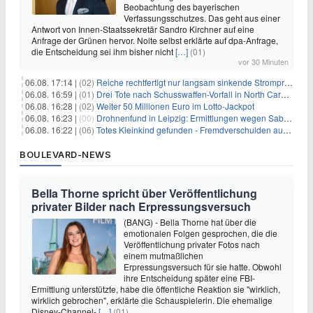
Beobachtung des bayerischen
Verfassungsschutzes. Das geht aus einer
Antwort von Innen-Staatssekretär Sandro Kirchner auf eine
Anfrage der Grünen hervor. Nolte selbst erklärte auf dpa-Anfrage,
die Entscheidung sei ihm bisher nicht
[…]
(01)
vor 30 Minuten
06.08. 17:14 |
(02)
Reiche rechtfertigt nur langsam sinkende Strompreise
06.08. 16:59 |
(01)
Drei Tote nach Schusswaffen-Vorfall in North Carolina
06.08. 16:28 |
(02)
Weiter 50 Millionen Euro im Lotto-Jackpot
06.08. 16:23 |
(00)
Drohnenfund in Leipzig: Ermittlungen wegen Sabotage und Spionage
06.08. 16:22 |
(06)
Totes Kleinkind gefunden - Fremdverschulden ausgeschlossen
BOULEVARD-NEWS
Bella Thorne spricht über Veröffentlichung
privater Bilder nach Erpressungsversuch
(BANG) - Bella Thorne hat über die
emotionalen Folgen gesprochen, die die
Veröffentlichung privater Fotos nach
einem mutmaßlichen
Erpressungsversuch für sie hatte. Obwohl
ihre Entscheidung später eine FBI-
Ermittlung unterstützte, habe die öffentliche Reaktion sie "wirklich,
wirklich gebrochen", erklärte die Schauspielerin. Die ehemalige
Disney-Channel-
[…]
(01)