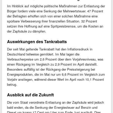
Im Hinblick auf mögliche politische Maßnahmen zur Entlastung der
Bürger fordern viele eine Senkung der Mehrwertsteuer. 47 Prozent
der Befragten erhoffen sich von einer solchen Maßnahme eine
spürbare Verbesserung ihrer finanziellen Situation. 32 Prozent
setzen ihre Hoffnung auf eine Spritpreisbremse, um die Kosten an
der Zapfsäule zu dämpfen.
Auswirkungen des Tankrabatts
Der seit Mai geltende Tankrabatt hat den Inflationsdruck in
Deutschland teilweise gemildert. Im Mai lagen die
Verbraucherpreise um 2,6 Prozent über dem Vorjahresniveau, was
einen Rückgang im Vergleich zu 2,9 Prozent im April darstellt.
Besonders auffällig ist der Rückgang der Preissteigerung bei
Energieprodukten, die im Mai nur um 6,6 Prozent im Vergleich zum
Vorjahr anstiegen, während dieser Wert im April noch 10,1 Prozent
betrug.
Ausblick auf die Zukunft
Die vom Staat verordnete Entlastung an der Zapfsäule wird jedoch
bald enden, da die Senkung der Energiesteuer auf Benzin und
Diesel um knapp 17 Cent pro Liter zum Ende Juni ausläuft. Dies