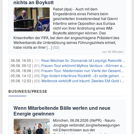
nichts an Boykott
Rabat (dpa) - Auch mit dem
Eingeständnis eines Fehlers beim
gescheiterten Investorendeal hat Gianni
Infantino seine Opposition aus Europa
nicht von ihrer Androhung eines WM-
Boykotts abbringen können. Das
Krisentreffen der FIFA, bei dem der angeschlagene Präsident des
Weltverbands die Unterstützung seines Führungszirkels erhielt,
habe nichts an ihrer
[…]
(02)
vor 40 Minuten
06.08. 16:05 |
(00)
Real-Wechsel fix: Diomande ist Leipzigs Rekordtransfer
06.08. 09:12 |
(01)
Frauen-Tour erklimmt Mythos Ventoux: «Können alles schaffen»
05.08. 18:08 |
(03)
Frauen-Tour: Niedermaier nun Vierte der Gesamtwertung
05.08. 14:12 |
(05)
Figo fordert Infantinos Rücktritt: «Er sollte gehen. Jetzt»
05.08. 12:33 |
(03)
Wellbrock verblüfft und träumt: Zweites EM-Gold in Paris
BUSINESS/PRESSE
Wenn Mitarbeitende Bälle werfen und neue
Energie gewinnen
München, 06.08.2026 (lifePR) - Neuro-
Jonglage verbindet Jonglierbewegungen
mit Erkenntnissen aus der