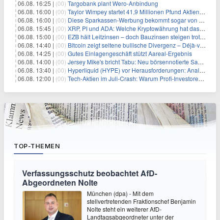
06.08. 16:25 |
(00)
Targobank plant Wero-Anbindung
06.08. 16:00 |
(00)
Taylor Wimpey startet 41,9 Millionen Pfund Aktienrückkauf – was Anleger wissen müssen
06.08. 16:00 |
(00)
Diese Sparkassen-Werbung bekommt sogar von der Konkurrenz Lob
06.08. 15:45 |
(00)
XRP, PI und ADA: Welche Kryptowährung hat das größte Potenzial im nächsten Bullenmarkt?
06.08. 15:00 |
(00)
EZB hält Leitzinsen – doch Bauzinsen steigen trotzdem: Das Nahost-Problem für Immobilienkäufer
06.08. 14:40 |
(00)
Bitcoin zeigt seltene bullische Divergenz – Déjà-vu für BTC?
06.08. 14:25 |
(00)
Gutes Einlagengeschäft stützt Aareal-Ergebnis
06.08. 14:00 |
(00)
Jersey Mike's bricht Tabu: Neu börsennotierte Sandwich-Kette startet Millionen-Offensive in digitales Marketing
06.08. 13:40 |
(00)
Hyperliquid (HYPE) vor Herausforderungen: Analysten erwarten kurzfristigen Kursrückgang
06.08. 12:00 |
(00)
Tech-Aktien im Juli-Crash: Warum Profi-Investoren jetzt zugreifen – Stresstest statt Bärenmarkt
TOP-THEMEN
Verfassungsschutz beobachtet AfD-
Abgeordneten Nolte
München (dpa) - Mit dem
stellvertretenden Fraktionschef Benjamin
Nolte steht ein weiterer AfD-
Landtagsabgeordneter unter der