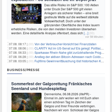
Das stille Risiko im S&P 500: 100 Aktien
unter Druck Der S&P 500 gilt vielen
Anlegern als sicherer Hafen – eine breit
gestreute Wette auf die weltweit stärkste
Volkswirtschaft. Doch unter der
glänzenden Oberfläche des Index lauern
erhebliche Risiken, die von den meisten Investoren übersehen
werden. Eine detaillierte Analyse offenbart, dass sich
[…]
(00)
vor 58 Minuten
07.08. 08:17 |
(00)
Von der Verbraucher-Vorsicht bei Finanzdaten
07.08. 08:06 |
(00)
CLARITY Act im US-Senat auf Eis gelegt: Politische Differenzen verzögern Krypto-Gesetzgebung bis September
07.08. 06:33 |
(00)
Sparkasse Rhein-Nahe gibt zurückhaltende Prognose
07.08. 06:28 |
(00)
Anstieg der aktiven Bitcoin-Adressen nach Coldcard-Panik
07.08. 03:05 |
(00)
Fujifilms Gewinnenttäuschung löst historischen Kursrückgang aus
BUSINESS/PRESSE
Sommerfest der Galgorettung Fränkisches
Seenland und Hundespieltag
Dennenlohe, 06.08.2026 (lifePR) -
Einmal im Jahr wollen wir mit Euch allen
einen schönen Tag im Zeichen der
Galgos und ihrer Freunde verbringen.
Nachdem wir vom Schicksal der Galgos