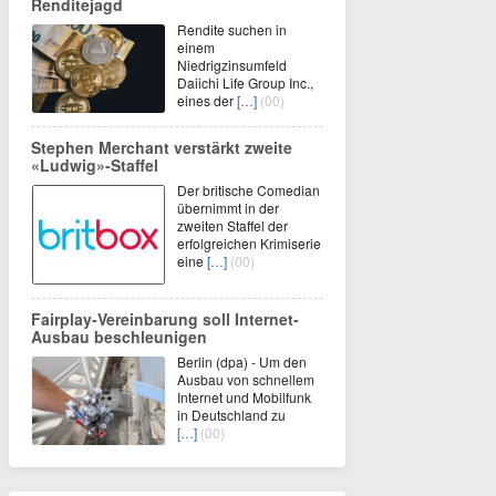
Renditejagd
Rendite suchen in
einem
Niedrigzinsumfeld
Daiichi Life Group Inc.,
eines der
[…]
(00)
Stephen Merchant verstärkt zweite
«Ludwig»-Staffel
Der britische Comedian
übernimmt in der
zweiten Staffel der
erfolgreichen Krimiserie
eine
[…]
(00)
Fairplay-Vereinbarung soll Internet-
Ausbau beschleunigen
Berlin (dpa) - Um den
Ausbau von schnellem
Internet und Mobilfunk
in Deutschland zu
[…]
(00)