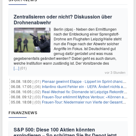
Zentralisieren oder nicht? Diskussion über
Drohnenabwehr
Berlin (dpa) - Neben den Ermittlungen
nach der Entdeckung einer Sprengstoff-
Drohne am Flughafen Leipzig/Halle steht
nun die Frage nach der Abwehr solcher
Angriffe im Fokus. Ist Deutschland gut
genug dafür gerüstet und was muss
gegebenenfalls geändert werden? Dabei geht es auch darum,
welche Institution wann zuständig ist. Der Vorsitzende des
[…]
(01)
vor 3 Stunden
06.08. 18:00 |
(01)
Pienaar gewinnt Etappe - Lippert im Sprint chancenlos
06.08. 17:05 |
(06)
Infantino räumt Fehler ein - UEFA: Ändert nichts an Boykott
06.08. 16:05 |
(02)
Real-Wechsel fix: Diomande ist Leipzigs Rekordtransfer
06.08. 09:12 |
(03)
Frauen-Tour erklimmt Mythos Ventoux: «Können alles schaffen»
05.08. 18:08 |
(03)
Frauen-Tour: Niedermaier nun Vierte der Gesamtwertung
FINANZNEWS
S&P 500: Diese 100 Aktien könnten
explodieren – So schützen Sie Ihr Depot jetzt