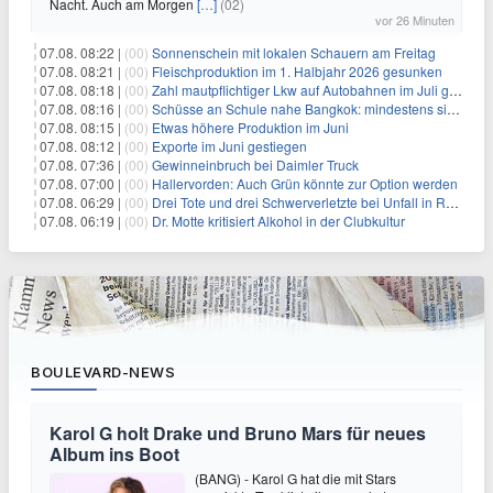
Nacht. Auch am Morgen
[…]
(02)
vor 26 Minuten
07.08. 08:22 |
(00)
Sonnenschein mit lokalen Schauern am Freitag
07.08. 08:21 |
(00)
Fleischproduktion im 1. Halbjahr 2026 gesunken
07.08. 08:18 |
(00)
Zahl mautpflichtiger Lkw auf Autobahnen im Juli gestiegen
07.08. 08:16 |
(00)
Schüsse an Schule nahe Bangkok: mindestens sieben Tote
07.08. 08:15 |
(00)
Etwas höhere Produktion im Juni
07.08. 08:12 |
(00)
Exporte im Juni gestiegen
07.08. 07:36 |
(00)
Gewinneinbruch bei Daimler Truck
07.08. 07:00 |
(00)
Hallervorden: Auch Grün könnte zur Option werden
07.08. 06:29 |
(00)
Drei Tote und drei Schwerverletzte bei Unfall in Rheinland-Pfalz
07.08. 06:19 |
(00)
Dr. Motte kritisiert Alkohol in der Clubkultur
BOULEVARD-NEWS
Karol G holt Drake und Bruno Mars für neues
Album ins Boot
(BANG) - Karol G hat die mit Stars