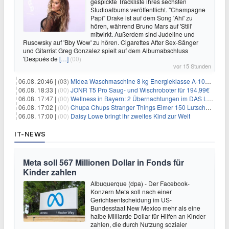
gespickte Trackliste ihres sechsten
Studioalbums veröffentlicht. "Champagne
Papi" Drake ist auf dem Song 'Ahí' zu
hören, während Bruno Mars auf 'Still'
mitwirkt. Außerdem sind Judeline und
Rusowsky auf 'Bby Wow' zu hören. Cigarettes After Sex-Sänger
und Gitarrist Greg Gonzalez spielt auf dem Albumabschluss
'Después de
[…]
(00)
vor 15 Stunden
06.08. 20:46 |
(03)
Midea Waschmaschine 8 kg Energieklasse A-10% 1400 U/Min für 289,97€
06.08. 18:33 |
(00)
JONR T5 Pro Saug- und Wischroboter für 194,99€
06.08. 17:47 |
(00)
Wellness in Bayern: 2 Übernachtungen im DAS LUDWIG Sports Resort inkl. HP + Wellness ab 174€ p.P.
06.08. 17:02 |
(00)
Chupa Chups Stranger Things Eimer 150 Lutscher für 21,95€
06.08. 17:00 |
(00)
Daisy Lowe bringt ihr zweites Kind zur Welt
IT-NEWS
Meta soll 567 Millionen Dollar in Fonds für
Kinder zahlen
Albuquerque (dpa) - Der Facebook-
Konzern Meta soll nach einer
Gerichtsentscheidung im US-
Bundesstaat New Mexico mehr als eine
halbe Milliarde Dollar für Hilfen an Kinder
zahlen, die durch Nutzung sozialer