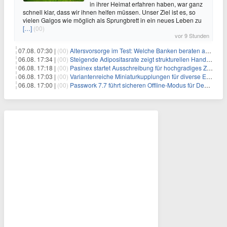
in ihrer Heimat erfahren haben, war ganz
schnell klar, dass wir ihnen helfen müssen. Unser Ziel ist es, so
vielen Galgos wie möglich als Sprungbrett in ein neues Leben zu
[…]
(00)
vor 9 Stunden
07.08. 07:30 |
(00)
Altersvorsorge im Test: Welche Banken beraten am besten?
06.08. 17:34 |
(00)
Steigende Adipositasrate zeigt strukturellen Handlungsbedarf bei der Ernährung schulpflichtiger Kinder
06.08. 17:18 |
(00)
Pasinex startet Ausschreibung für hochgradiges Zinksulfidkonzentrat mit Germanium- und Silbergehalten und stellt ein Betriebsupdate bereit
06.08. 17:03 |
(00)
Variantenreiche Miniaturkupplungen für diverse Einsatzbereiche
06.08. 17:00 |
(00)
Passwork 7.7 führt sicheren Offline-Modus für Desktop- und Mobile-Apps ein