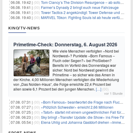
06.08. 19:42 |
(00)
Tom Clancy’s The Division Resurgence – ab sofort für euch verfügbar
06.08. 19:41 |
(00)
Farmer’s Dynasty 2 bringt euch neue Fahrzeuge
06.08. 19:41 |
(00)
Tower Tactics 2 angekündigt: Tower Defense und Deckbuilding Kombo kehrt zurück
06.08. 19:40 |
(00)
MARVEL Tōkon: Fighting Souls ist ab heute verfügbar
KINO/TV-NEWS
Primetime-Check: Donnerstag, 6. August 2026
Wie viele Menschen verfolgten «Nord bei
Nordwest»? Punktete «Born Famous –
Fluch oder Segen?» bei ProSieben?
Bereits im Vorfeld des Donnerstags war
sicher: Nord bei Nordwest gewinnt die
Primetime – so sicher wie das Amen in
der Kirche. 4,00 Millionen Menschen verfolgten die Wiederholung
von „Das Nolden-Haus“, die Folge erreichte 22,4 Prozent bei
allen sowie 6,1 Prozent bei den jungen Menschen.
[…]
(00)
vor 1 Stunde
07.08. 07:31 |
(00)
«Born Famous» beantwortet die Frage nach Fluch oder Segen
07.08. 07:27 |
(00)
«Plötzlich Schwester» erreicht 2,66 Millionen
07.08. 07:25 |
(00)
«Tatort» startet mit einem ungewöhnlichen Fall für Charlotte Lindholm
07.08. 06:23 |
(00)
Sky bringt «Transfer Update: die Show» ins Free-TV
07.08. 05:54 |
(00)
Elena Uhlig und Johanna Gastdorf drehen «Immer fehlt was»
SPORT-NEWS