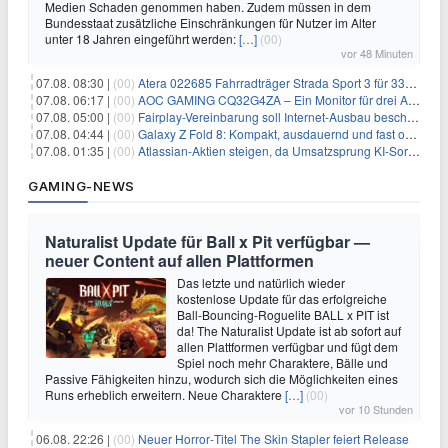
Medien Schaden genommen haben. Zudem müssen in dem
Bundesstaat zusätzliche Einschränkungen für Nutzer im Alter
unter 18 Jahren eingeführt werden:
[…]
(00)
vor 48 Minuten
07.08. 08:30 |
(00)
Atera 022685 Fahrradträger Strada Sport 3 für 337,48€
07.08. 06:17 |
(00)
AOC GAMING CQ32G4ZA – Ein Monitor für drei Arten von Spielen
07.08. 05:00 |
(00)
Fairplay-Vereinbarung soll Internet-Ausbau beschleunigen
07.08. 04:44 |
(00)
Galaxy Z Fold 8: Kompakt, ausdauernd und fast ohne Falte
07.08. 01:35 |
(00)
Atlassian-Aktien steigen, da Umsatzsprung KI-Sorgen dämpft
GAMING-NEWS
Naturalist Update für Ball x Pit verfügbar —
neuer Content auf allen Plattformen
Das letzte und natürlich wieder
kostenlose Update für das erfolgreiche
Ball-Bouncing-Roguelite BALL x PIT ist
da! The Naturalist Update ist ab sofort auf
allen Plattformen verfügbar und fügt dem
Spiel noch mehr Charaktere, Bälle und
Passive Fähigkeiten hinzu, wodurch sich die Möglichkeiten eines
Runs erheblich erweitern. Neue Charaktere
[…]
(00)
vor 10 Stunden
06.08. 22:26 |
(00)
Neuer Horror‑Titel The Skin Stapler feiert Release