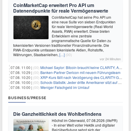
CoinMarketCap erweitert Pro API um
Datenendpunkte für reale Vermögenswerte
CoinMarketCap hat seine Pro API um
eine neue Suite von sieben Endpunkten
für reale Vermögenswerte (Real-World
Assets, RWA) erweitert. Diese bieten
Entwicklern eine zentrale
programmatische Quelle für Daten zu
tokenisierten Versionen traditioneller Finanzinstrumente. Die
RWA-Endpunkte umfassen tokenisierte Aktien, Rohstoffe,
Währungen, Staatsanleihen,
[…]
(00)
vor 24 Minuten
07.08. 11:00 |
(00)
Michael Saylor: Bitcoin braucht keine CLARITY, Amerika schon
07.08. 10:29 |
(00)
Banken-Partner Dericon mit neuem Führungsteam
07.08. 10:20 |
(00)
XRP-Kurs fällt nach Verzögerung des CLARITY-Gesetzes, Analyst warnt vor schwachem August-Trend
07.08. 10:00 |
(00)
Schock-Statistik: Jeder dritte Amerikaner sitzt auf dem Trockenen – warum Sparen zur Luxus-Aktivität wird
07.08. 10:00 |
(00)
Weniger Falschgeld im Umlauf
BUSINESS/PRESSE
Die Ganzheitlichkeit des Wohlbefindens
Höchst im Odenwald, 07.08.2026 (lifePR)
- In einer Welt voller Hektik und digitaler
Reizüberflutung sehnt sich der