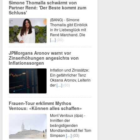
Simone Thomalla schwärmt von
Partner René: 'Der Beste kommt zum
Schluss'
(BANG) - Simone
Thomalla gibt Einblick
in ihr Liebesglück mit
René Marchand. Die
[…]
(00)
JPMorgans Aronov warnt vor
Zinserhöhungen angesichts von
Inflationssorgen
Inflation und Zinssätze:
Ein gefährlicher Tanz
Oksana Aronov, Leiterin
der
[…]
(00)
Frauen-Tour erklimmt Mythos
Ventoux: «Können alles schaffen»
Mont Ventoux (dpa) -
Inmitten der
beängstigenden
Mondlandschaft fiel Tom
Simpson
[…]
(03)