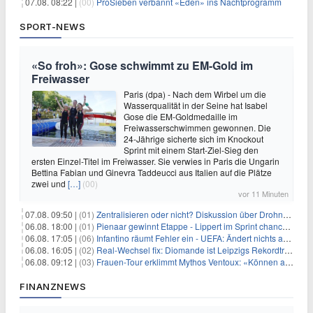
07.08. 08:22 |
(00)
ProSieben verbannt «Eden» ins Nachtprogramm
SPORT-NEWS
«So froh»: Gose schwimmt zu EM-Gold im
Freiwasser
Paris (dpa) - Nach dem Wirbel um die
Wasserqualität in der Seine hat Isabel
Gose die EM-Goldmedaille im
Freiwasserschwimmen gewonnen. Die
24-Jährige sicherte sich im Knockout
Sprint mit einem Start-Ziel-Sieg den
ersten Einzel-Titel im Freiwasser. Sie verwies in Paris die Ungarin
Bettina Fabian und Ginevra Taddeucci aus Italien auf die Plätze
zwei und
[…]
(00)
vor 11 Minuten
07.08. 09:50 |
(01)
Zentralisieren oder nicht? Diskussion über Drohnenabwehr
06.08. 18:00 |
(01)
Pienaar gewinnt Etappe - Lippert im Sprint chancenlos
06.08. 17:05 |
(06)
Infantino räumt Fehler ein - UEFA: Ändert nichts an Boykott
06.08. 16:05 |
(02)
Real-Wechsel fix: Diomande ist Leipzigs Rekordtransfer
06.08. 09:12 |
(03)
Frauen-Tour erklimmt Mythos Ventoux: «Können alles schaffen»
FINANZNEWS