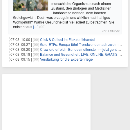
menschliche Organismus nach einem
Zustand, den Biologen und Mediziner
Homöostase nennen: dem inneren
Gleichgewicht. Doch was erzeugt in uns wirklich nachhaltiges
Wohlgefühl? Wahre Gesundheit ist nie isoliert zu betrachten. Sie
entsteht aus
[…]
(00)
vor 1 Stunde
07.08. 10:00 |
(00)
Click & Collect im Elektronikhandel
07.08. 09:27 |
(00)
Gold-ETFs: Europa führt Trendwende nach zweimonatiger Schwächephase an
07.08. 09:20 |
(00)
Crawford erreicht Bundesmeilenstein – jetzt geht es in die finale Phase!
07.08. 09:18 |
(00)
Balance und Gesundheit: LIVE, ONLINE, GRATIS am Mi 19.08.2026 um 19:00 Uhr
07.08. 09:15 |
(00)
Verstärkung für die Expertenriege