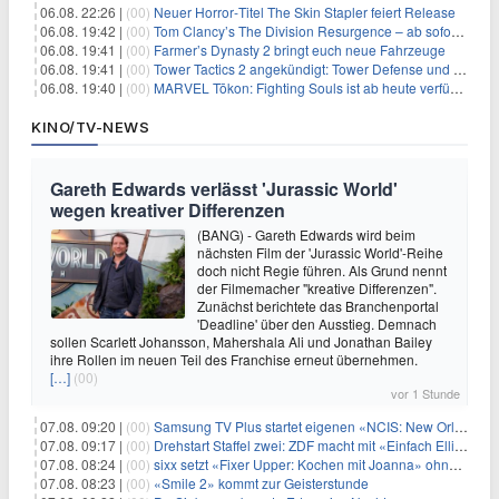
06.08. 22:26 |
(00)
Neuer Horror‑Titel The Skin Stapler feiert Release
06.08. 19:42 |
(00)
Tom Clancy’s The Division Resurgence – ab sofort für euch verfügbar
06.08. 19:41 |
(00)
Farmer’s Dynasty 2 bringt euch neue Fahrzeuge
06.08. 19:41 |
(00)
Tower Tactics 2 angekündigt: Tower Defense und Deckbuilding Kombo kehrt zurück
06.08. 19:40 |
(00)
MARVEL Tōkon: Fighting Souls ist ab heute verfügbar
KINO/TV-NEWS
Gareth Edwards verlässt 'Jurassic World'
wegen kreativer Differenzen
(BANG) - Gareth Edwards wird beim
nächsten Film der 'Jurassic World'-Reihe
doch nicht Regie führen. Als Grund nennt
der Filmemacher "kreative Differenzen".
Zunächst berichtete das Branchenportal
'Deadline' über den Ausstieg. Demnach
sollen Scarlett Johansson, Mahershala Ali und Jonathan Bailey
ihre Rollen im neuen Teil des Franchise erneut übernehmen.
[…]
(00)
vor 1 Stunde
07.08. 09:20 |
(00)
Samsung TV Plus startet eigenen «NCIS: New Orleans»-Sender
07.08. 09:17 |
(00)
Drehstart Staffel zwei: ZDF macht mit «Einfach Elli» weiter
07.08. 08:24 |
(00)
sixx setzt «Fixer Upper: Kochen mit Joanna» ohne Pause fort
07.08. 08:23 |
(00)
«Smile 2» kommt zur Geisterstunde