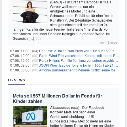
(BANG) - Für Graham Campbell ist Kaia
Gerber weit mehr als nur ein
erfolgreiches Model und eine
Schauspielerin: Er hält sie für eine "echte
Künstlerin". Der 24-jährige Schauspieler
steht gemeinsam mit der ebenfalls 24-
jährigen Kaia für die neue Teenie-Thrillerserie 'The Shards' vor
der Kamera und findet für seine Kollegin nur lobende Worte. Im
Gespräch
[…]
(00)
vor 1 Stunde
07.08. 11:30 |
(04)
Degusta: 2 Boxen zum Preis von 1 für nur 16,99€ inkl. Versand
07.08. 10:00 |
(00)
Earth, Wind Fire verschieben Konzert mit Lionel Richie nach medizinischem Notfall
07.08. 10:00 |
(00)
Perez Hiltons Familie floh kurz vor seiner psychischen Krise aus dem Haus
07.08. 08:05 |
(00)
JOOP! Wow! Eau de Toilette for him 100ml ab 21,84€ im Sparabo
07.08. 08:00 |
(00)
Antonio Banderas nennt Melanie Griffith seine 'beste Freundin'
IT-NEWS
Meta soll 567 Millionen Dollar in Fonds für
Kinder zahlen
Albuquerque (dpa) - Der Facebook-
Konzern Meta soll nach einer
Gerichtsentscheidung im US-
Bundesstaat New Mexico mehr als eine
halbe Milliarde Dollar für Hilfen an Kinder