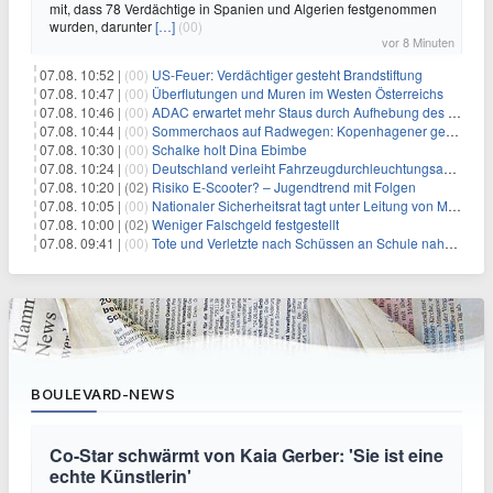
mit, dass 78 Verdächtige in Spanien und Algerien festgenommen
wurden, darunter
[…]
(00)
vor 8 Minuten
07.08. 10:52 |
(00)
US-Feuer: Verdächtiger gesteht Brandstiftung
07.08. 10:47 |
(00)
Überflutungen und Muren im Westen Österreichs
07.08. 10:46 |
(00)
ADAC erwartet mehr Staus durch Aufhebung des Lkw-Fahrverbots
07.08. 10:44 |
(00)
Sommerchaos auf Radwegen: Kopenhagener genervt von Touristen
07.08. 10:30 |
(00)
Schalke holt Dina Ebimbe
07.08. 10:24 |
(00)
Deutschland verleiht Fahrzeugdurchleuchtungsanlagen an Israel
07.08. 10:20 |
(02)
Risiko E-Scooter? – Jugendtrend mit Folgen
07.08. 10:05 |
(00)
Nationaler Sicherheitsrat tagt unter Leitung von Merz
07.08. 10:00 |
(02)
Weniger Falschgeld festgestellt
07.08. 09:41 |
(00)
Tote und Verletzte nach Schüssen an Schule nahe Bangkok
BOULEVARD-NEWS
Co-Star schwärmt von Kaia Gerber: 'Sie ist eine
echte Künstlerin'