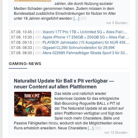
zahlen, die durch Nutzung sozialer
Medien Schaden genommen haben. Zudem müssen in dem
Bundesstaat zusätzliche Einschränkungen für Nutzer im Alter
unter 18 Jahren eingeführt werden:
[…]
(00)
vor 3 Stunden
07.08. 10:45 |
(00)
Xiaomi 17T Pro 1TB + Unlimited 5G + Alles-Flat im o2 Netz für 29,99€/Monat – eff. 1,15€/Monat
07.08. 10:30 |
(00)
Apple iPhone 17 256GB + 250GB 5G + Alles-Flat im Telekom-Netz für 34€/Monat – eff. 6,29€/Monat
07.08. 09:15 |
(00)
PLAYBOY Jahresabo (15 Ausgaben) für NUR 45€ (statt 198€)
07.08. 08:33 |
(00)
Gigaset CL390 Schnurlostelefon für 29,99€
07.08. 08:30 |
(00)
Atera 022685 Fahrradträger Strada Sport 3 für 337,48€
GAMING-NEWS
Naturalist Update für Ball x Pit verfügbar —
neuer Content auf allen Plattformen
Das letzte und natürlich wieder
kostenlose Update für das erfolgreiche
Ball-Bouncing-Roguelite BALL x PIT ist
da! The Naturalist Update ist ab sofort auf
allen Plattformen verfügbar und fügt dem
Spiel noch mehr Charaktere, Bälle und
Passive Fähigkeiten hinzu, wodurch sich die Möglichkeiten eines
Runs erheblich erweitern. Neue Charaktere
[…]
(00)
vor 13 Stunden