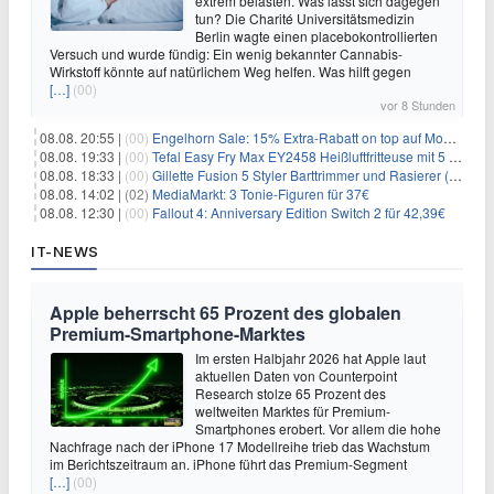
extrem belasten. Was lässt sich dagegen
tun? Die Charité Universitätsmedizin
Berlin wagte einen placebokontrollierten
Versuch und wurde fündig: Ein wenig bekannter Cannabis-
Wirkstoff könnte auf natürlichem Weg helfen. Was hilft gegen
[…]
(00)
vor 8 Stunden
08.08. 20:55 |
(00)
Engelhorn Sale: 15% Extra-Rabatt on top auf Mode- und Sport-Artikel
08.08. 19:33 |
(00)
Tefal Easy Fry Max EY2458 Heißluftfritteuse mit 5 Litern für 64,99€
08.08. 18:33 |
(00)
Gillette Fusion 5 Styler Barttrimmer und Rasierer (All in One) für 16€
08.08. 14:02 |
(02)
MediaMarkt: 3 Tonie-Figuren für 37€
08.08. 12:30 |
(00)
Fallout 4: Anniversary Edition Switch 2 für 42,39€
IT-NEWS
Apple beherrscht 65 Prozent des globalen
Premium-Smartphone-Marktes
Im ersten Halbjahr 2026 hat Apple laut
aktuellen Daten von Counterpoint
Research stolze 65 Prozent des
weltweiten Marktes für Premium-
Smartphones erobert. Vor allem die hohe
Nachfrage nach der iPhone 17 Modellreihe trieb das Wachstum
im Berichtszeitraum an. iPhone führt das Premium-Segment
[…]
(00)