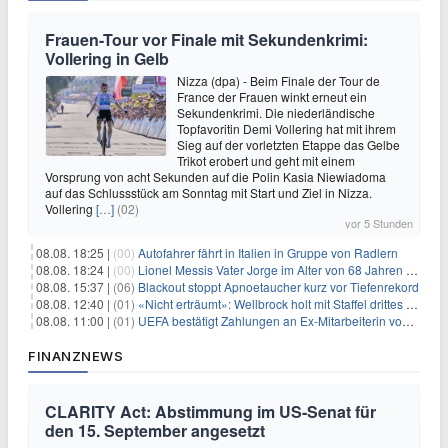
Frauen-Tour vor Finale mit Sekundenkrimi:
Vollering in Gelb
Nizza (dpa) - Beim Finale der Tour de
France der Frauen winkt erneut ein
Sekundenkrimi. Die niederländische
Topfavoritin Demi Vollering hat mit ihrem
Sieg auf der vorletzten Etappe das Gelbe
Trikot erobert und geht mit einem
Vorsprung von acht Sekunden auf die Polin Kasia Niewiadoma
auf das Schlussstück am Sonntag mit Start und Ziel in Nizza.
Vollering
[…]
(02)
vor 5 Stunden
08.08. 18:25 |
(00)
Autofahrer fährt in Italien in Gruppe von Radlern
08.08. 18:24 |
(00)
Lionel Messis Vater Jorge im Alter von 68 Jahren gestorben
08.08. 15:37 |
(06)
Blackout stoppt Apnoetaucher kurz vor Tiefenrekord
08.08. 12:40 |
(01)
«Nicht erträumt»: Wellbrock holt mit Staffel drittes EM-Gold
08.08. 11:00 |
(01)
UEFA bestätigt Zahlungen an Ex-Mitarbeiterin von Infantino
FINANZNEWS
CLARITY Act: Abstimmung im US-Senat für
den 15. September angesetzt