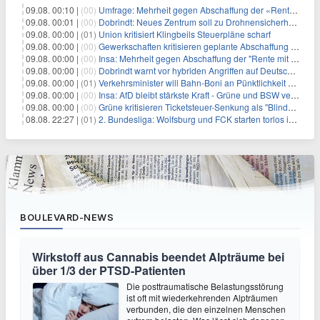
09.08. 00:10 |
(00)
Umfrage: Mehrheit gegen Abschaffung der «Rente mit 63»
09.08. 00:01 |
(00)
Dobrindt: Neues Zentrum soll zu Drohnensicherheit forschen
09.08. 00:00 |
(01)
Union kritisiert Klingbeils Steuerpläne scharf
09.08. 00:00 |
(00)
Gewerkschaften kritisieren geplante Abschaffung der "Rente mit 63"
09.08. 00:00 |
(00)
Insa: Mehrheit gegen Abschaffung der "Rente mit 63"
09.08. 00:00 |
(00)
Dobrindt warnt vor hybriden Angriffen auf Deutschland
09.08. 00:00 |
(01)
Verkehrsminister will Bahn-Boni an Pünktlichkeit koppeln
09.08. 00:00 |
(00)
Insa: AfD bleibt stärkste Kraft - Grüne und BSW verlieren
09.08. 00:00 |
(00)
Grüne kritisieren Ticketsteuer-Senkung als "Blindflug"
08.08. 22:27 |
(01)
2. Bundesliga: Wolfsburg und FCK starten torlos in die Saison
BOULEVARD-NEWS
Wirkstoff aus Cannabis beendet Alpträume bei
über 1/3 der PTSD-Patienten
Die posttraumatische Belastungsstörung
ist oft mit wiederkehrenden Alpträumen
verbunden, die den einzelnen Menschen