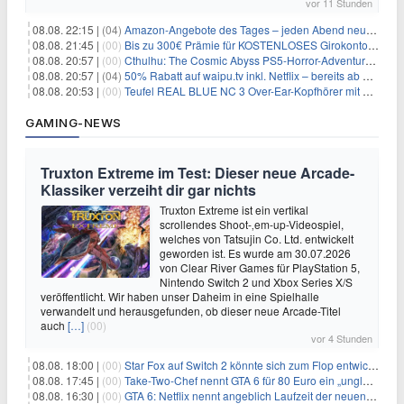
vor 11 Stunden
08.08. 22:15 |
(04)
Amazon-Angebote des Tages – jeden Abend neue Deals zum Stöbern
08.08. 21:45 |
(00)
Bis zu 300€ Prämie für KOSTENLOSES Girokonto bei der Santander – 50€ schon nach 1 Woche!
08.08. 20:57 |
(00)
Cthulhu: The Cosmic Abyss PS5-Horror-Adventure für 27,99€
08.08. 20:57 |
(04)
50% Rabatt auf waipu.tv inkl. Netflix – bereits ab 9€/Monat (statt 17,99€)
08.08. 20:53 |
(00)
Teufel REAL BLUE NC 3 Over-Ear-Kopfhörer mit ANC für 149,99€
GAMING-NEWS
Truxton Extreme im Test: Dieser neue Arcade-
Klassiker verzeiht dir gar nichts
Truxton Extreme ist ein vertikal
scrollendes Shoot-‚em-up-Videospiel,
welches von Tatsujin Co. Ltd. entwickelt
geworden ist. Es wurde am 30.07.2026
von Clear River Games für PlayStation 5,
Nintendo Switch 2 und Xbox Series X/S
veröffentlicht. Wir haben unser Daheim in eine Spielhalle
verwandelt und herausgefunden, ob dieser neue Arcade-Titel
auch
[…]
(00)
vor 4 Stunden
08.08. 18:00 |
(00)
Star Fox auf Switch 2 könnte sich zum Flop entwickeln
08.08. 17:45 |
(00)
Take-Two-Chef nennt GTA 6 für 80 Euro ein „unglaubliches Schnäppchen“
08.08. 16:30 |
(00)
GTA 6: Netflix nennt angeblich Laufzeit der neuen Gameplay-Präsentation