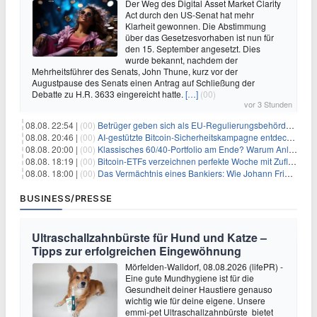
Der Weg des Digital Asset Market Clarity
Act durch den US-Senat hat mehr
Klarheit gewonnen. Die Abstimmung
über das Gesetzesvorhaben ist nun für
den 15. September angesetzt. Dies
wurde bekannt, nachdem der
Mehrheitsführer des Senats, John Thune, kurz vor der
Augustpause des Senats einen Antrag auf Schließung der
Debatte zu H.R. 3633 eingereicht hatte.
[…]
(00)
vor 3 Stunden
08.08. 22:54 |
(00)
Betrüger geben sich als EU-Regulierungsbehörden aus, um Krypto-Nutzer nach MiCA-Deadline ins Visier zu nehmen
08.08. 20:46 |
(00)
AI-gestützte Bitcoin-Sicherheitskampagne entdeckt fast 5.000 Softwareprobleme in 390 Projekten
08.08. 20:00 |
(00)
Klassisches 60/40-Portfolio am Ende? Warum Anleger jetzt radikal umdenken müssen
08.08. 18:19 |
(00)
Bitcoin-ETFs verzeichnen perfekte Woche mit Zuflüssen auf 3-Monats-Hoch
08.08. 18:00 |
(00)
Das Vermächtnis eines Bankiers: Wie Johann Friedrich Städel sein Imperium unsterblich machte
BUSINESS/PRESSE
Ultraschallzahnbürste für Hund und Katze –
Tipps zur erfolgreichen Eingewöhnung
Mörfelden-Walldorf, 08.08.2026 (lifePR) -
Eine gute Mundhygiene ist für die
Gesundheit deiner Haustiere genauso
wichtig wie für deine eigene. Unsere
emmi-pet Ultraschallzahnbürste bietet