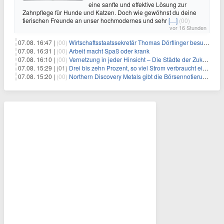
eine sanfte und effektive Lösung zur
Zahnpflege für Hunde und Katzen. Doch wie gewöhnst du deine
tierischen Freunde an unser hochmodernes und sehr
[…]
(00)
vor 16 Stunden
07.08. 16:47 |
(00)
Wirtschaftsstaatssekretär Thomas Dörflinger besucht Handwerksbetrieb im Kammerbezirk Freiburg
07.08. 16:31 |
(00)
Arbeit macht Spaß oder krank
07.08. 16:10 |
(00)
Vernetzung in jeder Hinsicht – Die Städte der Zukunft sind grün-blau
07.08. 15:29 |
(01)
Drei bis zehn Prozent, so viel Strom verbraucht ein Aufzug im Gebäude
07.08. 15:20 |
(00)
Northern Discovery Metals gibt die Börsennotierung an der Frankfurter Wertpapierbörse bekannt