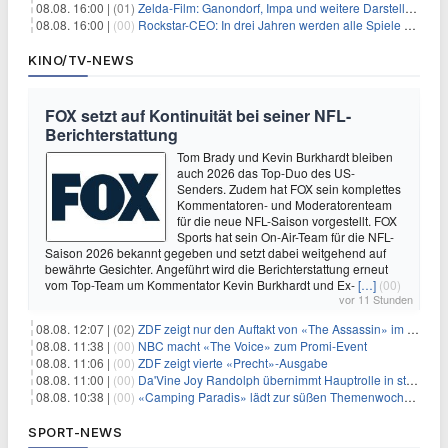
08.08. 16:00 |
(01)
Zelda-Film: Ganondorf, Impa und weitere Darsteller sollen feststehen
08.08. 16:00 |
(00)
Rockstar-CEO: In drei Jahren werden alle Spiele gestreamt
KINO/TV-NEWS
FOX setzt auf Kontinuität bei seiner NFL-
Berichterstattung
Tom Brady und Kevin Burkhardt bleiben
auch 2026 das Top-Duo des US-
Senders. Zudem hat FOX sein komplettes
Kommentatoren- und Moderatorenteam
für die neue NFL-Saison vorgestellt. FOX
Sports hat sein On-Air-Team für die NFL-
Saison 2026 bekannt gegeben und setzt dabei weitgehend auf
bewährte Gesichter. Angeführt wird die Berichterstattung erneut
vom Top-Team um Kommentator Kevin Burkhardt und Ex-
[…]
(00)
vor 11 Stunden
08.08. 12:07 |
(02)
ZDF zeigt nur den Auftakt von «The Assassin» im Fernsehen
08.08. 11:38 |
(00)
NBC macht «The Voice» zum Promi-Event
08.08. 11:06 |
(00)
ZDF zeigt vierte «Precht»-Ausgabe
08.08. 11:00 |
(00)
Da'Vine Joy Randolph übernimmt Hauptrolle in starbesetzter schwarzer Komödie
08.08. 10:38 |
(00)
«Camping Paradis» lädt zur süßen Themenwoche ein
SPORT-NEWS