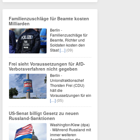
Familienzuschläge für Beamte kosten
Milliarden
Berlin -
Familienzuschläge für
Beamte, Richter und
Soldaten kosten den
Staat
[…]
(09)
Frei sieht Voraussetzungen für AfD-
Verbotsverfahren nicht gegeben
Berlin -
Unionsfraktionschef
Thorsten Frei (CDU)
hält die
Voraussetzungen für ein
[…]
(05)
US-Senat billigt Gesetz zu neuen
Russland-Sanktionen
Washington/Kiew (dpa)
- Während Russland mit
immer weiteren
Angriffswellen die