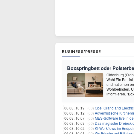
BUSINESS/PRESSE
Boxspringbett oder Polsterbe
Oldenburg (Oldb),
Wahl Ein Bett ist
und hat einen en
Wohlbefinden. Um
informieren. "Bo
06.08. 10:19 |
(00)
Opel Grandland Electri
06.08. 10:12 |
(00)
Adventistische Kirchenleitung
06.08. 10:07 |
(00)
MES-Software live in der Fleisc
06.08. 10:03 |
(00)
Das magische Dreieck d
06.08. 10:02 |
(00)
KI-Workflows im Endpoint Mana
06.08. 10:01 |
(00)
Wo Frische auf Effizienz t