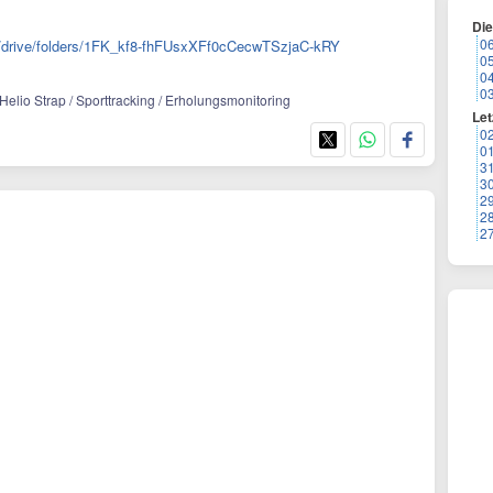
Di
0
om/drive/folders/1FK_kf8-fhFUsxXFf0cCecwTSzjaC-kRY
0
0
0
Helio Strap / Sporttracking / Erholungsmonitoring
Let
0
0
3
3
2
2
2