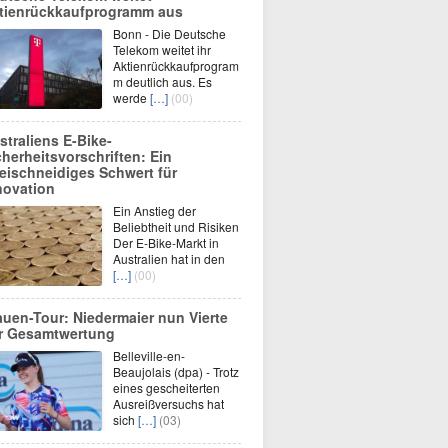
tienrückkaufprogramm aus
Bonn - Die Deutsche
Telekom weitet ihr
Aktienrückkaufprogram
m deutlich aus. Es
werde
[…]
(00)
straliens E-Bike-
cherheitsvorschriften: Ein
eischneidiges Schwert für
novation
Ein Anstieg der
Beliebtheit und Risiken
Der E-Bike-Markt in
Australien hat in den
[…]
(00)
auen-Tour: Niedermaier nun Vierte
r Gesamtwertung
Belleville-en-
Beaujolais (dpa) - Trotz
eines gescheiterten
Ausreißversuchs hat
sich
[…]
(03)