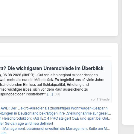
tt? Die wichtigsten Unterschiede im Überblick
 06.08.2026 (lifePR) - Gut schlafen beginnt mit der richtigen
 weit mehr als nur ein Möbelstück. Es begleitet uns oft viele Jahre
tscheidenden Einfluss auf Schlafqualität, Erholung und
so wichtiger ist es, sich vor dem Kauf ausreichend zu
xspringbett oder Polsterbett?"
[…]
(00)
vor 1 Stunde
c AWD: Der Elektro-Allradler als zugkräftiges Wohnwagen-Gespann
en in Deutschland bekräftigen ihre „Stellungnahme zur gesellschaftlichen Situation“
hproduktion: FASTEC 4 PRO steigert OEE und spart bei Goldschmaus zwei Schichten pro Woche
er Geldanlage wird neu definiert
gement: baramundi erweitert die Management Suite um MCP-Server und n8n-Integration
rifft