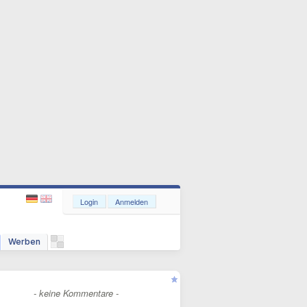
Login
Anmelden
Werben
- keine Kommentare -