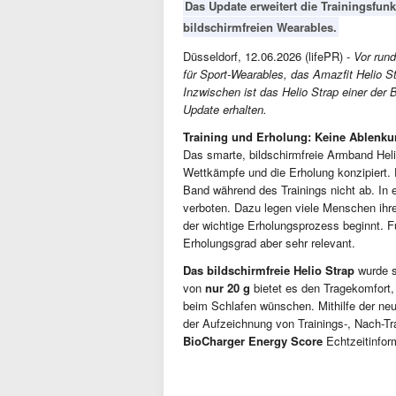
Das Update erweitert die Trainingsfun
bildschirmfreien Wearables.
Düsseldorf, 12.06.2026 (lifePR) -
Vor run
für Sport-Wearables, das Amazfit Helio St
Inzwischen ist das Helio Strap einer der
Update erhalten.
Training und Erholung: Keine Ablenk
Das smarte, bildschirmfreie Armband Helio
Wettkämpfe und die Erholung konzipiert. D
Band während des Trainings nicht ab. In 
verboten. Dazu legen viele Menschen ihr
der wichtige Erholungsprozess beginnt. F
Erholungsgrad aber sehr relevant.
Das bildschirmfreie Helio Strap
wurde s
von
nur 20 g
bietet es den Tragekomfort,
beim Schlafen wünschen. Mithilfe der ne
der Aufzeichnung von Trainings-, Nach-Tra
BioCharger Energy Score
Echtzeitinfor