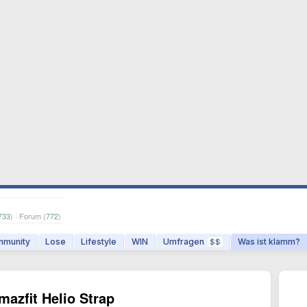
733
) · Forum (
772
)
munity
Lose
Lifestyle
WIN
Umfragen
Was ist klamm?
$$
mazfit Helio Strap