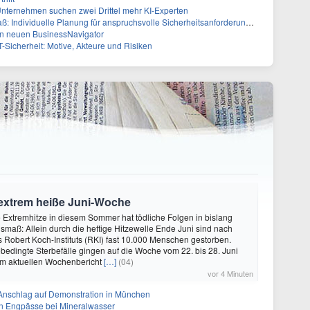
nternehmen suchen zwei Drittel mehr KI-Experten
: Individuelle Planung für anspruchsvolle Sicherheitsanforderungen
en neuen BusinessNavigator
T-Sicherheit: Motive, Akteure und Risiken
 extrem heiße Juni-Woche
ie Extremhitze in diesem Sommer hat tödliche Folgen in bislang
aß: Allein durch die heftige Hitzewelle Ende Juni sind nach
Robert Koch-Instituts (RKI) fast 10.000 Menschen gestorben.
bedingte Sterbefälle gingen auf die Woche vom 22. bis 28. Juni
 im aktuellen Wochenbericht
[…]
(04)
vor 4 Minuten
Anschlag auf Demonstration in München
n Engpässe bei Mineralwasser