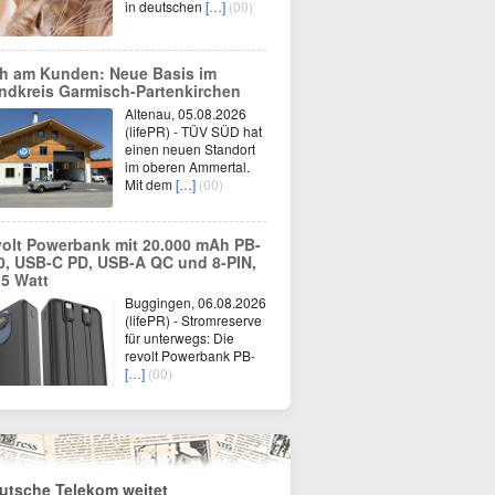
in deutschen
[…]
(00)
h am Kunden: Neue Basis im
ndkreis Garmisch-Partenkirchen
Altenau, 05.08.2026
(lifePR) - TÜV SÜD hat
einen neuen Standort
im oberen Ammertal.
Mit dem
[…]
(00)
volt Powerbank mit 20.000 mAh PB-
0, USB-C PD, USB-A QC und 8-PIN,
,5 Watt
Buggingen, 06.08.2026
(lifePR) - Stromreserve
für unterwegs: Die
revolt Powerbank PB-
[…]
(00)
utsche Telekom weitet