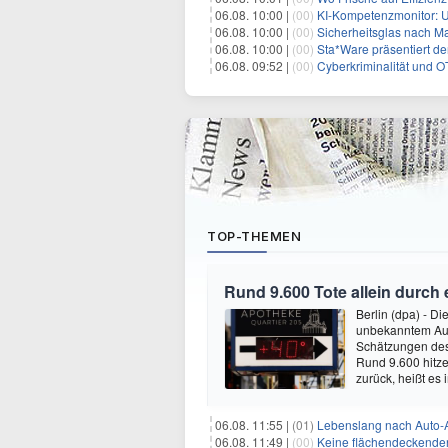
06.08. 10:00 |
(00)
KI-Kompetenzmonitor: U
06.08. 10:00 |
(00)
Sicherheitsglas nach Maß
06.08. 10:00 |
(00)
Sta*Ware präsentiert d
06.08. 09:52 |
(00)
Cyberkriminalität und O
TOP-THEMEN
Rund 9.600 Tote allein durch
Berlin (dpa) - D
unbekanntem Ausm
Schätzungen des 
Rund 9.600 hitze
zurück, heißt es
06.08. 11:55 |
(01)
Lebenslang nach Auto-
06.08. 11:49 |
(00)
Keine flächendeckende