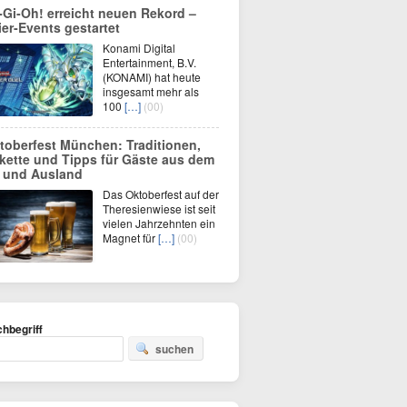
‑Gi‑Oh! erreicht neuen Rekord –
ier‑Events gestartet
Konami Digital
Entertainment, B.V.
(KONAMI) hat heute
insgesamt mehr als
100
[…]
(00)
toberfest München: Traditionen,
ikette und Tipps für Gäste aus dem
- und Ausland
Das Oktoberfest auf der
Theresienwiese ist seit
vielen Jahrzehnten ein
Magnet für
[…]
(00)
hbegriff
suchen