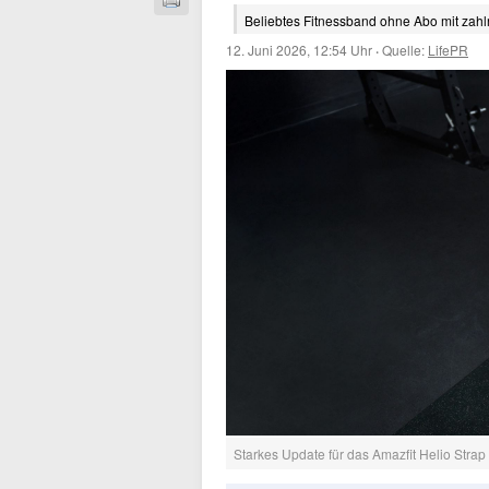
Beliebtes Fitnessband ohne Abo mit zah
12. Juni 2026, 12:54 Uhr
·
Quelle:
LifePR
Starkes Update für das Amazfit Helio Strap