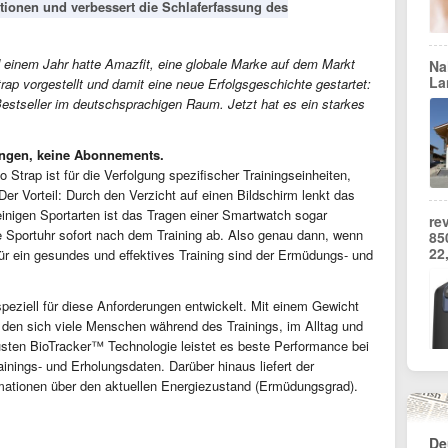
ktionen und verbessert die Schlaferfassung des
d einem Jahr hatte Amazfit, eine globale Marke auf dem Markt
Na
La
rap vorgestellt und damit eine neue Erfolgsgeschichte gestartet:
 Bestseller im deutschsprachigen Raum. Jetzt hat es ein starkes
ungen, keine Abonnements.
 Strap ist für die Verfolgung spezifischer Trainingseinheiten,
er Vorteil: Durch den Verzicht auf einen Bildschirm lenkt das
einigen Sportarten ist das Tragen einer Smartwatch sogar
re
e Sportuhr sofort nach dem Training ab. Also genau dann, wenn
85
22
ür ein gesundes und effektives Training sind der Ermüdungs- und
peziell für diese Anforderungen entwickelt. Mit einem Gewicht
 den sich viele Menschen während des Trainings, im Alltag und
usten BioTracker™ Technologie leistet es beste Performance bei
inings- und Erholungsdaten. Darüber hinaus liefert der
mationen über den aktuellen Energiezustand (Ermüdungsgrad).
De