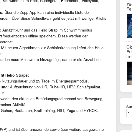
g, Schwimmen im Pool, Rudergerät, Badminton, Volleyball,
Yu
Fe
ts
: Über die Zepp-App kann eine individuelle Liste der
erden. Über diese Schnellwahl geht es jetzt mit weniger Klicks
nd Amazfit-Uhr und das Helio Strap im Schwimmmodus
zfrequenzdaten offline speichern. Diese werden der
eordnet.
Ok
: Mit neuen Algorithmen zur Schlaferkennung liefert das Helio
Et
n.
In
urden neue Messwerte hinzugefügt, darunter die Anzahl der
it Helio Straps:
ge Nutzungsdauer und 25 Tage im Energiesparmodus.
hung
: Aufzeichnung von HR, Ruhe-HR, HRV, Schlafqualität,
ut.
rwacht den aktuellen Ermüdungsgrad anhand von Bewegung,
meiner Aktivität.
Suc
, Gehen, Radfahren, Krafttraining, HIIT, Yoga und HYROX.
VP) und ist über amazon.de sowie über weitere ausgewählte