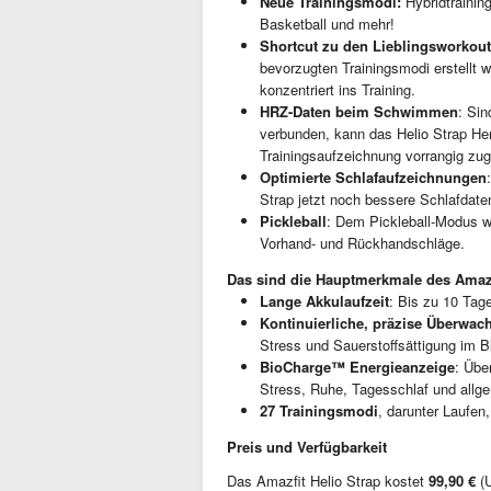
Neue Trainingsmodi:
Hybridtrainin
Basketball und mehr!
Shortcut zu den Lieblingsworkou
bevorzugten Trainingsmodi erstellt w
konzentriert ins Training.
HRZ-Daten beim Schwimmen
: Si
verbunden, kann das Helio Strap Her
Trainingsaufzeichnung vorrangig zug
Optimierte Schlafaufzeichnungen
Strap jetzt noch bessere Schlafdate
Pickleball
: Dem Pickleball-Modus w
Vorhand- und Rückhandschläge.
Das sind die Hauptmerkmale des Amazf
Lange
Akkulaufzeit
: Bis zu 10 Ta
Kontinuierliche,
präzise Überwac
Stress und Sauerstoffsättigung im Bl
BioCharge™ Energieanzeige
: Übe
Stress, Ruhe, Tagesschlaf und allge
27 Trainingsmodi
, darunter Laufen
Preis und Verfügbarkeit
Das Amazfit Helio Strap kostet
99,90 €
(U