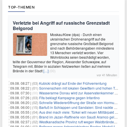
TOP-THEMEN
Verletzte bei Angriff auf russische Grenzstadt
Belgorod
Moskau/Kiew (dpa) - Durch einen
ukrainischen Drohnenangriff auf die
grenznahe russische Großstadt Belgorod
sind nach Behördenangaben mindestens
13 Menschen verletzt worden. Vier
Wohnblocks seien beschädigt worden,
teilte der Gouverneur der Region, Alexander Schuwajew, auf
Telegram mit. Bilder in sozialen Netzwerken ließen auf mehrere
Brände in der Stadt
[…]
(00)
vor 41 Minuten
09.08. 08:27 |
(03)
Kubicki drängt auf Ende der Frühverrentung
09.08. 08:22 |
(01)
Sonnenschein mit lokalen Gewittern und hohen Temperaturen
09.08. 07:30 |
(00)
Wasserarme Donau wird zur Asservatenkammer der Geschichte
09.08. 07:26 |
(03)
Fifa beklagt Kampagne gegen Infantino
09.08. 06:20 |
(02)
Schnelle Wiedereröffnung der Straße von Hormus ungewiss
09.08. 06:00 |
(15)
Barfuß in Schlappen und Sandalen: Sind nackte Füße eklig?
09.08. 05:55 |
(04)
Aus drei mach viele: Türkei will neuen Militärpakt erweitern
09.08. 05:05 |
(01)
Brand im Jazan-Raffinerie von Saudi Aramco gelöscht: Auswirkungen auf die Energiemärkte
09.08. 02:37 |
(02)
Westkanadische Provinz ruft wegen Waldbränden Notstand aus
09.08. 01:00 |
(02)
Bofinger gegen österreichisches Renten-Modell für Schwerarbeiter