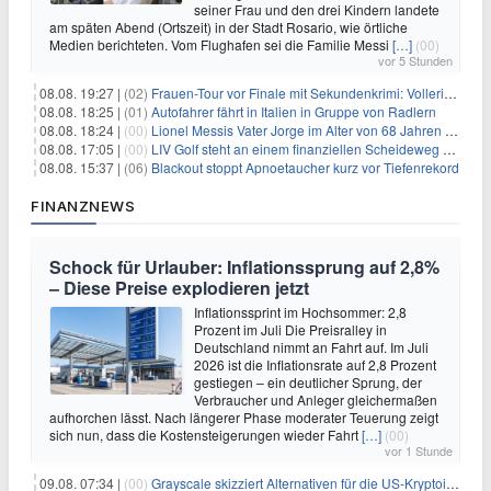
seiner Frau und den drei Kindern landete
am späten Abend (Ortszeit) in der Stadt Rosario, wie örtliche
Medien berichteten. Vom Flughafen sei die Familie Messi
[…]
(00)
vor 5 Stunden
08.08. 19:27 |
(02)
Frauen-Tour vor Finale mit Sekundenkrimi: Vollering in Gelb
08.08. 18:25 |
(01)
Autofahrer fährt in Italien in Gruppe von Radlern
08.08. 18:24 |
(00)
Lionel Messis Vater Jorge im Alter von 68 Jahren gestorben
08.08. 17:05 |
(00)
LIV Golf steht an einem finanziellen Scheideweg auf der Suche nach neuen Investitionen
08.08. 15:37 |
(06)
Blackout stoppt Apnoetaucher kurz vor Tiefenrekord
FINANZNEWS
Schock für Urlauber: Inflationssprung auf 2,8%
– Diese Preise explodieren jetzt
Inflationssprint im Hochsommer: 2,8
Prozent im Juli Die Preisralley in
Deutschland nimmt an Fahrt auf. Im Juli
2026 ist die Inflationsrate auf 2,8 Prozent
gestiegen – ein deutlicher Sprung, der
Verbraucher und Anleger gleichermaßen
aufhorchen lässt. Nach längerer Phase moderater Teuerung zeigt
sich nun, dass die Kostensteigerungen wieder Fahrt
[…]
(00)
vor 1 Stunde
09.08. 07:34 |
(00)
Grayscale skizziert Alternativen für die US-Kryptoindustrie ohne CLARITY Act