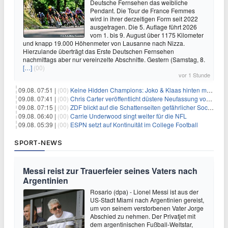
Deutsche Fernsehen das weibliche
Pendant. Die Tour de France Femmes
wird in ihrer derzeitigen Form seit 2022
ausgetragen. Die 5. Auflage führt 2026
vom 1. bis 9. August über 1175 Kilometer
und knapp 19.000 Höhenmeter von Lausanne nach Nizza.
Hierzulande überträgt das Erste Deutschen Fernsehen
nachmittags aber nur vereinzelte Abschnitte. Gestern (Samstag, 8.
[…]
(00)
vor 1 Stunde
09.08. 07:51 |
(00)
Keine Hidden Champions: Joko & Klaas hinten mit Best-Of
09.08. 07:41 |
(00)
Chris Carter veröffentlicht düstere Neufassung von «Akte X: Jenseits der Wahrheit»
09.08. 07:15 |
(00)
ZDF blickt auf die Schattenseiten gefährlicher Social-Media-Challenges
09.08. 06:40 |
(00)
Carrie Underwood singt weiter für die NFL
09.08. 05:39 |
(00)
ESPN setzt auf Kontinuität im College Football
SPORT-NEWS
Messi reist zur Trauerfeier seines Vaters nach
Argentinien
Rosario (dpa) - Lionel Messi ist aus der
US-Stadt Miami nach Argentinien gereist,
um von seinem verstorbenen Vater Jorge
Abschied zu nehmen. Der Privatjet mit
dem argentinischen Fußball-Weltstar,