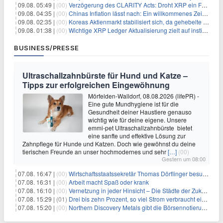
09.08. 05:49 |
(00)
Verzögerung des CLARITY Acts: Droht XRP ein Fall unter die $1-Marke?
09.08. 04:35 |
(00)
Chinas Inflation lässt nach: Ein willkommenes Zeichen für Investoren angesichts der Folgen des Öl-Schocks
09.08. 02:35 |
(00)
Koreas Aktienmarkt stabilisiert sich, da gehebelte Positionen abgebaut werden
09.08. 01:38 |
(00)
Wichtige XRP Ledger Aktualisierung zielt auf institutionelle Akzeptanz ab
BUSINESS/PRESSE
Ultraschallzahnbürste für Hund und Katze –
Tipps zur erfolgreichen Eingewöhnung
Mörfelden-Walldorf, 08.08.2026 (lifePR) -
Eine gute Mundhygiene ist für die
Gesundheit deiner Haustiere genauso
wichtig wie für deine eigene. Unsere
emmi-pet Ultraschallzahnbürste bietet
eine sanfte und effektive Lösung zur
Zahnpflege für Hunde und Katzen. Doch wie gewöhnst du deine
tierischen Freunde an unser hochmodernes und sehr
[…]
(00)
Gestern um 08:00
07.08. 16:47 |
(00)
Wirtschaftsstaatssekretär Thomas Dörflinger besucht Handwerksbetrieb im Kammerbezirk Freiburg
07.08. 16:31 |
(00)
Arbeit macht Spaß oder krank
07.08. 16:10 |
(00)
Vernetzung in jeder Hinsicht – Die Städte der Zukunft sind grün-blau
07.08. 15:29 |
(01)
Drei bis zehn Prozent, so viel Strom verbraucht ein Aufzug im Gebäude
07.08. 15:20 |
(00)
Northern Discovery Metals gibt die Börsennotierung an der Frankfurter Wertpapierbörse bekannt