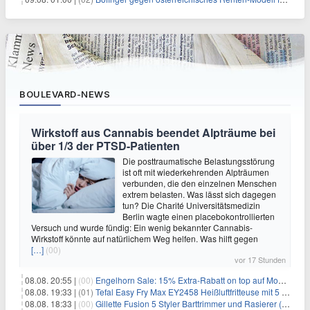
BOULEVARD-NEWS
Wirkstoff aus Cannabis beendet Alpträume bei
über 1/3 der PTSD-Patienten
Die posttraumatische Belastungsstörung
ist oft mit wiederkehrenden Alpträumen
verbunden, die den einzelnen Menschen
extrem belasten. Was lässt sich dagegen
tun? Die Charité Universitätsmedizin
Berlin wagte einen placebokontrollierten
Versuch und wurde fündig: Ein wenig bekannter Cannabis-
Wirkstoff könnte auf natürlichem Weg helfen. Was hilft gegen
[…]
(00)
vor 17 Stunden
08.08. 20:55 |
(00)
Engelhorn Sale: 15% Extra-Rabatt on top auf Mode- und Sport-Artikel
08.08. 19:33 |
(01)
Tefal Easy Fry Max EY2458 Heißluftfritteuse mit 5 Litern für 64,99€
08.08. 18:33 |
(00)
Gillette Fusion 5 Styler Barttrimmer und Rasierer (All in One) für 16€