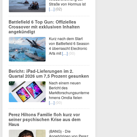
Straße von Hormus ist
[…]
(02)
Battlefield 6 Top Gun: Offizielles
Crossover mit exklusiven Inhalten
angekündigt
Kurz nach dem Start
von Battlefield 6 Season
4 überrascht Electronic
Arts mit
[…]
(00)
Bericht: iPad-Lieferungen im 2.
Quartal 2026 um 7,5 Prozent gesunken
Nach einem neuen
Bericht des
Marktforschungsunterne
hmens Omdia fielen
[…]
(00)
Perez Hiltons Familie floh kurz vor
seiner psychischen Krise aus dem
Haus
(BANG) - Die
Angehörigen von Perez