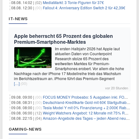
08.08. 14:02 |
(02)
MediaMarkt: 3 Tonie-Figuren für 37€
08.08. 12:30 |
(00)
Fallout 4: Anniversary Edition Switch 2 für 42,39€
IT-NEWS
Apple beherrscht 65 Prozent des globalen
Premium-Smartphone-Marktes
Im ersten Halbjahr 2026 hat Apple laut
aktuellen Daten von Counterpoint
Research stolze 65 Prozent des
weltweiten Marktes für Premium-
Smartphones erobert. Vor allem die hohe
Nachfrage nach der iPhone 17 Modellreihe trieb das Wachstum
im Berichtszeitraum an. iPhone führt das Premium-Segment
[…]
(00)
vor 20 Stunden
09.08. 09:00 |
(00)
FOCUS MONEY Probeabo: 5 Ausgaben inkl. FOCUS+ Zugang für 5€
09.08. 08:31 |
(00)
Deutschland-Kreditkarte Gold mit 60€ Startguthaben (45€ Gewinn)
09.08. 08:00 |
(00)
Tesla Model Y mit 0% Finanzierung + 2.000€ Rabatt für 38.970€
09.08. 06:00 |
(12)
Weight Watchers Angebot: 12 Monate mit 75% Rabatt ab 6,25€/Monat
08.08. 22:15 |
(04)
Amazon-Angebote des Tages – jeden Abend neue Deals zum Stöbern
GAMING-NEWS