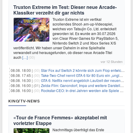
Truxton Extreme im Test: Dieser neue Arcade-
Klassiker verzeiht dir gar nichts
Truxton Extreme ist ein vertikal
scrollendes Shoot-‚em-up-Videospiel,
welches von Tatsujin Co. Ltd. entwickelt
geworden ist. Es wurde am 30.07.2026
von Clear River Games für PlayStation 5,
Nintendo Switch 2 und Xbox Series X/S
veröffentlicht. Wir haben unser Daheim in eine Spielhalle
verwandelt und herausgefunden, ob dieser neue Arcade-Titel
auch
[…]
(00)
vor 12 Stunden
08.08. 18:00 |
(00)
Star Fox auf Switch 2 könnte sich zum Flop entwickeln
08.08. 17:45 |
(00)
Take-Two-Chef nennt GTA 6 für 80 Euro ein „unglaubliches Schnäppchen“
08.08. 16:30 |
(00)
GTA 6: Netflix nennt angeblich Laufzeit der neuen Gameplay-Präsentation
08.08. 16:00 |
(01)
Zelda-Film: Ganondorf, Impa und weitere Darsteller sollen feststehen
08.08. 16:00 |
(00)
Rockstar-CEO: In drei Jahren werden alle Spiele gestreamt
KINO/TV-NEWS
«Tour de France Femmes» akzeptabel mit
vorletzter Etappe
Nachmittags überträgt das Erste