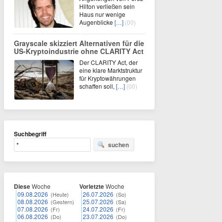
Hilton verließen sein
Haus nur wenige
Augenblicke
[…]
(00)
Grayscale skizziert Alternativen für die
US-Kryptoindustrie ohne CLARITY Act
Der CLARITY Act, der
eine klare Marktstruktur
für Kryptowährungen
schaffen soll,
[…]
(00)
Suchbegriff
suchen
Diese
Woche
Vorletzte
Woche
09.08.2026
26.07.2026
(Heute)
(So)
08.08.2026
25.07.2026
(Gestern)
(Sa)
07.08.2026
24.07.2026
(Fr)
(Fr)
06.08.2026
23.07.2026
(Do)
(Do)