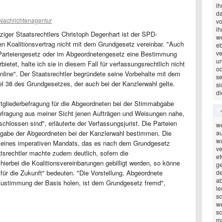
ih
da
 Nachrichtenagentur
vo
ih
ziger Staatsrechtlers Christoph Degenhart ist der SPD-
we
en Koalitionsvertrag nicht mit dem Grundgesetz vereinbar. "Auch
eb
ve
Parteiengesetz oder im Abgeordnetengesetz eine Bestimmung
un
rbietet, halte ich sie in diesem Fall für verfassungsrechtlich nicht
od
nline". Der Staatsrechtler begründete seine Vorbehalte mit dem
se
l 38 des Grundgesetzes, der auch bei der Kanzlerwahl gelte.
si
di
itgliederbefragung für die Abgeordneten bei der Stimmabgabe
 Befragung aus meiner Sicht jenen Aufträgen und Weisungen nahe,
hlossen sind", erläuterte der Verfassungsjurist. Die Parteien
we
abgabe der Abgeordneten bei der Kanzlerwahl bestimmen. Die
au
wa
e eines imperativen Mandats, das es nach dem Grundgesetz
ve
atsrechtler machte zudem deutlich, sofern die
et
 hierbei die Koalitionsvereinbarungen gebilligt werden, so könne
ge
für die Zukunft" bedeuten. "Die Vorstellung, Abgeordnete
de
ab
Zustimmung der Basis holen, ist dem Grundgesetz fremd",
le
sc
we
sc
ma