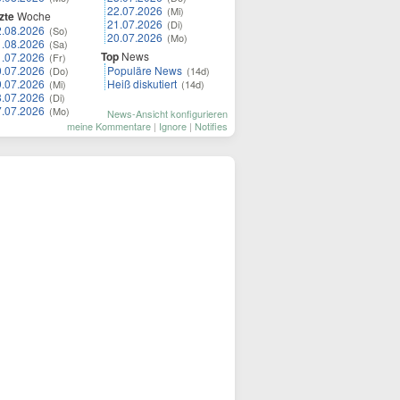
22.07.2026
(Mi)
zte
Woche
21.07.2026
(Di)
2.08.2026
(So)
20.07.2026
(Mo)
1.08.2026
(Sa)
Top
News
1.07.2026
(Fr)
0.07.2026
Populäre News
(Do)
(14d)
9.07.2026
Heiß diskutiert
(Mi)
(14d)
8.07.2026
(Di)
7.07.2026
(Mo)
News-Ansicht konfigurieren
meine Kommentare
|
Ignore
|
Notifies