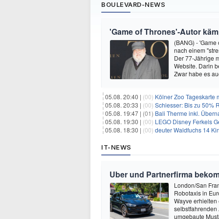
BOULEVARD-NEWS
'Game of Thrones'-Autor kämp
(BANG) - 'Game o
nach einem "stre
Der 77-Jährige m
Website. Darin b
Zwar habe es au
05.08. 20:40 |
(00)
Kölner Zoo Tageskarte m
05.08. 20:33 |
(00)
Schiesser: Bis zu 50% R
05.08. 19:47 |
(01)
Bali Therme inkl. Übern
05.08. 19:30 |
(00)
LEGO Disney Ferkels Ge
05.08. 18:30 |
(00)
deuter Waldfuchs 14 Ki
IT-NEWS
Uber und Partnerfirma beko
London/San Franc
Robotaxis in Eur
Wayve erhielten 
selbstfahrenden 
umgebaute Musta