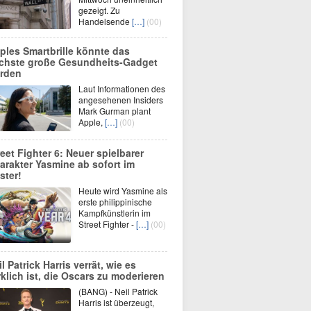
gezeigt. Zu
Handelsende
[…]
(00)
ples Smartbrille könnte das
chste große Gesundheits-Gadget
rden
Laut Informationen des
angesehenen Insiders
Mark Gurman plant
Apple,
[…]
(00)
reet Fighter 6: Neuer spielbarer
arakter Yasmine ab sofort im
ster!
Heute wird Yasmine als
erste philippinische
Kampfkünstlerin im
Street Fighter -
[…]
(00)
l Patrick Harris verrät, wie es
rklich ist, die Oscars zu moderieren
(BANG) - Neil Patrick
Harris ist überzeugt,