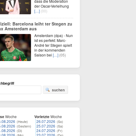
dass die Moderation
der Oscar-Verleihung
[…]
(00)
fiziell: Barcelona leiht ter Stegen zu
ax Amsterdam aus
Amsterdam (dpa) - Nun
ist es perfekt: Marc-
André ter Stegen spielt
in der kommenden
Saison bei
[…]
(05)
hbegriff
suchen
ese
Woche
Vorletzte
Woche
6.08.2026
26.07.2026
(Heute)
(So)
5.08.2026
25.07.2026
(Gestern)
(Sa)
4.08.2026
24.07.2026
(Di)
(Fr)
3.08.2026
23.07.2026
(Mo)
(Do)