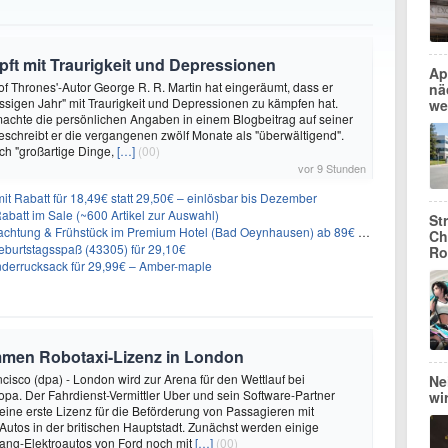
ft mit Traurigkeit und Depressionen
Ap
f Thrones'-Autor George R. R. Martin hat eingeräumt, dass er
nä
ssigen Jahr" mit Traurigkeit und Depressionen zu kämpfen hat.
we
achte die persönlichen Angaben in einem Blogbeitrag auf seiner
eschreibt er die vergangenen zwölf Monate als "überwältigend".
ch "großartige Dinge,
[…]
(00)
vor 9 Stunden
it Rabatt für 18,49€ statt 29,50€ – einlösbar bis Dezember
abatt im Sale (~600 Artikel zur Auswahl)
St
achtung & Frühstück im Premium Hotel (Bad Oeynhausen) ab 89€ p.P.
Ch
burtstagsspaß (43305) für 29,10€
Ro
nderrucksack für 29,99€ – Amber-maple
mmen Robotaxi-Lizenz in London
isco (dpa) - London wird zur Arena für den Wettlauf bei
Nei
opa. Der Fahrdienst-Vermittler Uber und sein Software-Partner
wi
eine erste Lizenz für die Beförderung von Passagieren mit
Autos in der britischen Hauptstadt. Zunächst werden einige
ng-Elektroautos von Ford noch mit
[…]
(00)