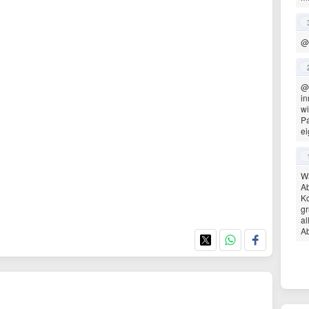
@
@
in
wi
Pa
e
Wä
Ab
Ko
gr
al
Ab