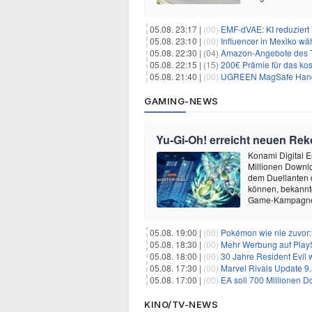
05.08. 23:17 |
(00)
EMF-dVAE: KI reduziert
05.08. 23:10 |
(00)
Influencer in Mexiko wä
05.08. 22:30 |
(04)
Amazon-Angebote des T
05.08. 22:15 |
(15)
200€ Prämie für das kos
05.08. 21:40 |
(00)
UGREEN MagSafe Handyh
GAMING-NEWS
Yu‑Gi‑Oh! erreicht neuen Reko
Konami Digital E
Millionen Downlo
dem Duellanten
können, bekanntg
Game-Kampagne 
05.08. 19:00 |
(00)
Pokémon wie nie zuvor:
05.08. 18:30 |
(00)
Mehr Werbung auf PlayS
05.08. 18:00 |
(00)
30 Jahre Resident Evil
05.08. 17:30 |
(00)
Marvel Rivals Update 9.
05.08. 17:00 |
(00)
EA soll 700 Millionen Do
KINO/TV-NEWS