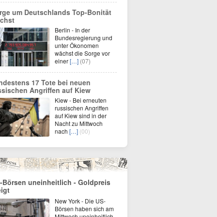
rge um Deutschlands Top-Bonität
chst
Berlin - In der
Bundesregierung und
unter Ökonomen
wächst die Sorge vor
einer
[…]
(07)
ndestens 17 Tote bei neuen
ssischen Angriffen auf Kiew
Kiew - Bei erneuten
russischen Angriffen
auf Kiew sind in der
Nacht zu Mittwoch
nach
[…]
(00)
-Börsen uneinheitlich - Goldpreis
eigt
New York - Die US-
Börsen haben sich am
Mittwoch uneinheitlich