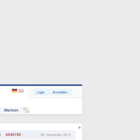
Login
Anmelden
Werben
k246190
5
28. November 2013