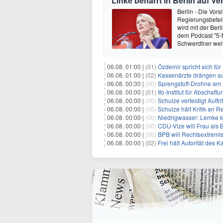
Linke beharrt in Berlin auf V
Berlin - Die Vors
Regierungsbeteil
wird mit der Berl
dem Podcast "5-Mi
Schwerdtner wei
06.08. 01:00 |
(01)
Özdemir spricht sich fü
06.08. 01:00 |
(02)
Kassenärzte drängen au
06.08. 00:30 |
(00)
Sprengstoff-Drohne am
06.08. 00:00 |
(01)
Ifo-Institut für Abscha
06.08. 00:00 |
(00)
Schulze verteidigt Auftri
06.08. 00:00 |
(00)
Schulze hält Kritik an R
06.08. 00:00 |
(00)
Niedrigwasser: Lemke kr
06.08. 00:00 |
(00)
CDU-Vize will Frau als
06.08. 00:00 |
(00)
BPB will Rechtsextremi
06.08. 00:00 |
(02)
Frei hält Autorität des K