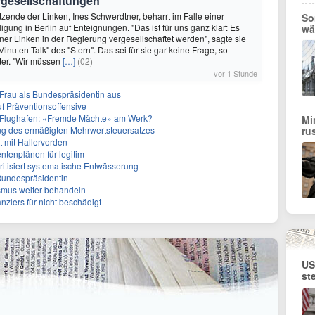
ergesellschaftungen
itzende der Linken, Ines Schwerdtner, beharrt im Falle einer
So
igung in Berlin auf Enteignungen. "Das ist für uns ganz klar: Es
wä
iner Linken in der Regierung vergesellschaftet werden", sagte sie
nuten-Talk" des "Stern". Das sei für sie gar keine Frage, so
ter. "Wir müssen
[…]
(02)
vor 1 Stunde
r Frau als Bundespräsidentin aus
f Präventionsoffensive
 Flughafen: «Fremde Mächte» am Werk?
Mi
ffung des ermäßigten Mehrwertsteuersatzes
ru
tt mit Hallervorden
entenplänen für legitim
itisiert systematische Entwässerung
 Bundespräsidentin
smus weiter behandeln
anzlers für nicht beschädigt
US
st