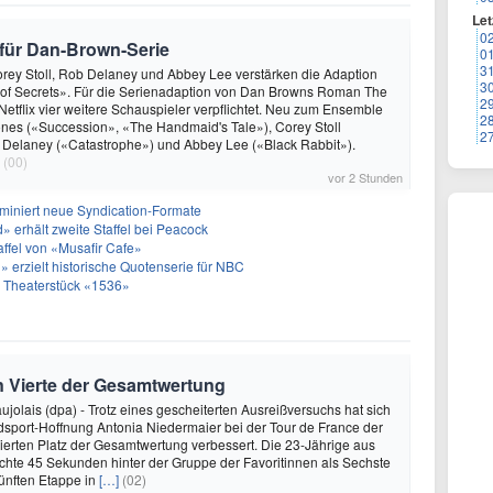
Let
0
n für Dan-Brown-Serie
0
3
rey Stoll, Rob Delaney und Abbey Lee verstärken die Adaption
3
 of Secrets». Für die Serienadaption von Dan Browns Roman The
2
Netflix vier weitere Schauspieler verpflichtet. Neu zum Ensemble
2
nes («Succession», «The Handmaid's Tale»), Corey Stoll
2
b Delaney («Catastrophe») und Abbey Lee («Black Rabbit»).
(00)
vor 2 Stunden
miniert neue Syndication-Formate
 erhält zweite Staffel bei Peacock
taffel von «Musafir Cafe»
 erzielt historische Quotenserie für NBC
 Theaterstück «1536»
n Vierte der Gesamtwertung
ujolais (dpa) - Trotz eines gescheiterten Ausreißversuchs hat sich
sport-Hoffnung Antonia Niedermaier bei der Tour de France der
ierten Platz der Gesamtwertung verbessert. Die 23-Jährige aus
hte 45 Sekunden hinter der Gruppe der Favoritinnen als Sechste
fünften Etappe in
[…]
(02)