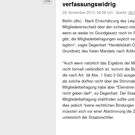
verfassungswidrig
28. November 2013, 06:58 Uhr
·
Quelle:
dts
Berlin (dts) - Nach Einschätzung des Leip
Mitgliederentscheid über den schwarz-rot
wenn es weder im Grundgesetz noch im 
gibt, die Mitgliederbefragungen explizit ve
legitim", sagte Degenhart "Handelsblatt-O
Grundsatz des freien Mandats nach Artike
"Auch wenn natürlich das Ergebnis der M
nicht formell verbindlich ist, kommt die
die nach Art. 38 Abs. 1 Satz 2 GG ausgesc
als solche dürften nicht über die Stimm
Mitgliederbefragung habe aber "Element
nicht geben darf", so Degenhart. Der Sta
Mitgliederbefragung stattfinden sollte und
dies jedoch "keine rechtlichen Bindungen 
müssten sich vor einer Abstimmung die 
unterstrich der Staatsrechtler.