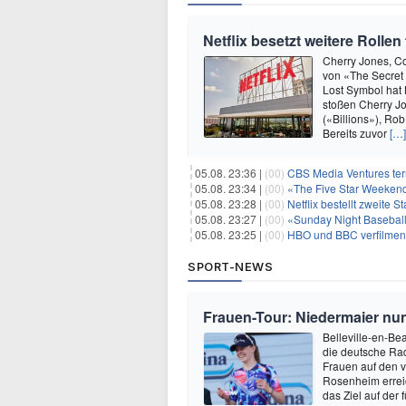
Netflix besetzt weitere Rolle
Cherry Jones, Co
von «The Secret
Lost Symbol hat 
stoßen Cherry Jo
(«Billions»), Ro
Bereits zuvor
[…]
05.08. 23:36 |
(00)
CBS Media Ventures ter
05.08. 23:34 |
(00)
«The Five Star Weekend»
05.08. 23:28 |
(00)
Netflix bestellt zweite S
05.08. 23:27 |
(00)
«Sunday Night Baseball»
05.08. 23:25 |
(00)
HBO und BBC verfilmen
SPORT-NEWS
Frauen-Tour: Niedermaier nu
Belleville-en-Bea
die deutsche Rad
Frauen auf den v
Rosenheim erreic
das Ziel auf der 