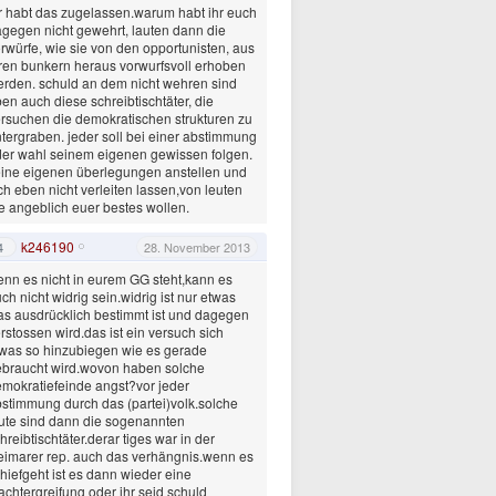
r habt das zugelassen.warum habt ihr euch
gegen nicht gewehrt, lauten dann die
rwürfe, wie sie von den opportunisten, aus
ren bunkern heraus vorwurfsvoll erhoben
rden. schuld an dem nicht wehren sind
en auch diese schreibtischtäter, die
rsuchen die demokratischen strukturen zu
tergraben. jeder soll bei einer abstimmung
er wahl seinem eigenen gewissen folgen.
ine eigenen überlegungen anstellen und
ch eben nicht verleiten lassen,von leuten
e angeblich euer bestes wollen.
k246190
4
28. November 2013
nn es nicht in eurem GG steht,kann es
ch nicht widrig sein.widrig ist nur etwas
s ausdrücklich bestimmt ist und dagegen
rstossen wird.das ist ein versuch sich
was so hinzubiegen wie es gerade
braucht wird.wovon haben solche
mokratiefeinde angst?vor jeder
stimmung durch das (partei)volk.solche
ute sind dann die sogenannten
hreibtischtäter.derar tiges war in der
imarer rep. auch das verhängnis.wenn es
hiefgeht ist es dann wieder eine
chtergreifung oder ihr seid schuld