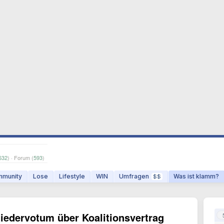
632
) · Forum (
593
)
munity
Lose
Lifestyle
WIN
Umfragen
Was ist klamm?
$$
liedervotum über Koalitionsvertrag