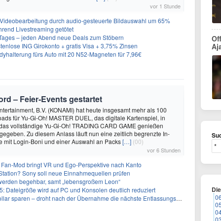
vor 1 Stunde
 Videobearbeitung durch audio-gesteuerte Bildauswahl um 65%
hrend Livestreaming getötet
ages – jeden Abend neue Deals zum Stöbern
Of
tenlose ING Girokonto + gratis Visa + 3,75% Zinsen
Aj
alterung fürs Auto mit 20 N52-Magneten für 7,96€
rd – Feier‑Events gestartet
ntertainment, B.V. (KONAMI) hat heute insgesamt mehr als 100
ads für Yu-Gi-Oh! MASTER DUEL, das digitale Kartenspiel, in
 das vollständige Yu-Gi-Oh! TRADING CARD GAME genießen
egeben. Zu diesem Anlass läuft nun eine zeitlich begrenzte In-
Suc
mit Login-Boni und einer Auswahl an Packs
[…]
(00)
vor 6 Stunden
 Fan-Mod bringt VR und Ego-Perspektive nach Kanto
tation? Sony soll neue Einnahmequellen prüfen
 werden begehbar, samt „lebensgroßem Leon“
Di
5: Dateigröße wird auf PC und Konsolen deutlich reduziert
0
llar sparen – droht nach der Übernahme die nächste Entlassungswelle?
0
0
0