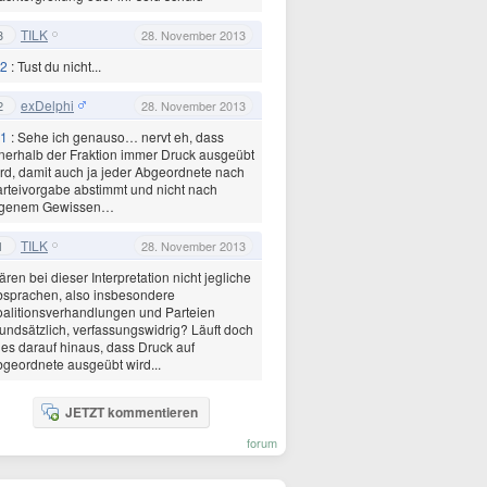
TILK
3
28. November 2013
2
: Tust du nicht...
exDelphi
2
28. November 2013
1
: Sehe ich genauso… nervt eh, dass
nerhalb der Fraktion immer Druck ausgeübt
rd, damit auch ja jeder Abgeordnete nach
rteivorgabe abstimmt und nicht nach
igenem Gewissen…
TILK
1
28. November 2013
ren bei dieser Interpretation nicht jegliche
sprachen, also insbesondere
alitionsverhandlungen und Parteien
undsätzlich, verfassungswidrig? Läuft doch
les darauf hinaus, dass Druck auf
geordnete ausgeübt wird...
JETZT kommentieren
forum