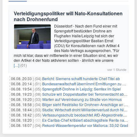
Verteidigungspolitiker will Nato-Konsultationen
nach Drohnenfund
Düsseldorf - Nach dem Fund einer mit
Sprengstoff bestückten Drohne am
Flughafen Halle/Leipzig hat sich der
Verteidigungspolitiker Bastian Ernst
(CDU) für Konsultationen nach Artikel 4
des Nato-Vertrags ausgesprochen. "Für
mich ist klar, dass wir mittlerweile in einer Situation sind, wo wir
den Artikel 4 der Nato aktivieren sollten - ähnlich wie unsere
[…]
(01)
vor 1 Stunde
06.08. 20:33 |
(04)
Bericht: Siemens schafft hunderte Chef-Titel ab
06.08. 20:14 |
(01)
Bundesanwaltschaft übernimmt Ermittlungen zu Drohnenvorfall
06.08. 19:54 |
(05)
Sprengstoff-Drohne in Leipzig: Semtex im Spiel
06.08. 19:23 |
(08)
Schulze will Doppelstaatler bei Terrorverdacht abschieben
06.08. 19:20 |
(03)
Warten auf Vereinbarung zu Straße von Hormus
06.08. 18:58 |
(04)
Bilger sieht Restrisiko für Drohnen-Anschläge an Flughäfen
06.08. 18:44 |
(03)
Studie: Wirtschaft droht Milliardenverlust durch Niedrigwasser
06.08. 18:42 |
(05)
Verfassungsschutz beobachtet AfD-Abgeordneten Nolte
06.08. 18:20 |
(00)
Ex-Caritas-Chef kritisiert abschlagsfreie Rente nach 45 Jahren
06.08. 18:07 |
(04)
Rekord-Wassertemperatur vor Mallorca: 33,02 Grad