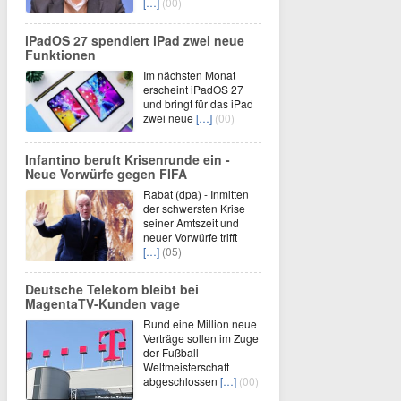
[…]
(00)
iPadOS 27 spendiert iPad zwei neue
Funktionen
Im nächsten Monat
erscheint iPadOS 27
und bringt für das iPad
zwei neue
[…]
(00)
Infantino beruft Krisenrunde ein -
Neue Vorwürfe gegen FIFA
Rabat (dpa) - Inmitten
der schwersten Krise
seiner Amtszeit und
neuer Vorwürfe trifft
[…]
(05)
Deutsche Telekom bleibt bei
MagentaTV-Kunden vage
Rund eine Million neue
Verträge sollen im Zuge
der Fußball-
Weltmeisterschaft
abgeschlossen
[…]
(00)