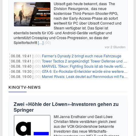
Ubisoft gab heute bekannt, dass The
Division Resurgence, das neue
kostenlose Third-Person-Shooter-RPG,
nach der Early-Access-Phase ab sofort
weltweit für PC über Ubisoft Connect und
Steam verfügbar ist. Das Spiel ist
ebenfalls bereits für iOS- und Android-Geräte verfügbar und
unterstützt Crossplay und Cross-Progression, so dass der
Spielfortschritt
[…]
(00)
vor 2 Stunden
06.08. 19:41 |
(00)
Farmer’s Dynasty 2 bringt euch neue Fahrzeuge
06.08. 19:41 |
(00)
Tower Tactics 2 angekündigt: Tower Defense und Deckbuilding Kombo kehrt zurück
06.08. 19:40 |
(00)
MARVEL Tōkon: Fighting Souls ist ab heute verfügbar
06.08. 19:30 |
(00)
GTA 6: Ex-Rockstar-Entwickler würde eine weitere Verschiebung nicht überraschen
06.08. 19:00 |
(00)
Marvel Rivals: Leak deutet auf Rennmodus mit Fahrzeugen hin
KINO/TV-NEWS
Zwei «Höhle der Löwen»-Investoren gehen zu
Springer
Mit Janna Ensthaler und Gast-Löwe
Christian Miele verstärken gleich zwei
aus der VOX-Gründershow bekannte
Investoren das neue Wirtschafts-
Meinungsteam von WELT und Business