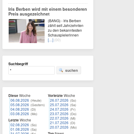
Iris Berben wird mit einem besonderen
Preis ausgezeichnet
(BANG) - Iris Berben
zählt seit Jahrzehnten
zu den bekanntesten
Schauspielerinnen
[…]
(00)
Suchbegriff
suchen
Diese
Woche
Vorletzte
Woche
06.08.2026
26.07.2026
(Heute)
(So)
05.08.2026
25.07.2026
(Gestern)
(Sa)
04.08.2026
24.07.2026
(Di)
(Fr)
03.08.2026
23.07.2026
(Mo)
(Do)
22.07.2026
(Mi)
Letzte
Woche
21.07.2026
(Di)
02.08.2026
(So)
20.07.2026
(Mo)
01.08.2026
(Sa)
Top
News
31.07.2026
(Fr)