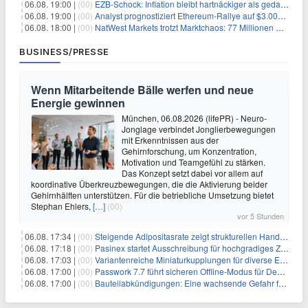
06.08. 19:00 |
(00)
EZB-Schock: Inflation bleibt hartnäckiger als gedacht – 2027 wird zum kritischen Test
06.08. 19:00 |
(00)
Analyst prognostiziert Ethereum-Rallye auf $3.000 nach entscheidendem On-Chain-Ausbruch
06.08. 18:00 |
(00)
NatWest Markets trotzt Marktchaos: 77 Millionen Pfund Gewinn im ersten Halbjahr
BUSINESS/PRESSE
Wenn Mitarbeitende Bälle werfen und neue
Energie gewinnen
München, 06.08.2026 (lifePR) - Neuro-
Jonglage verbindet Jonglierbewegungen
mit Erkenntnissen aus der
Gehirnforschung, um Konzentration,
Motivation und Teamgefühl zu stärken.
Das Konzept setzt dabei vor allem auf
koordinative Überkreuzbewegungen, die die Aktivierung beider
Gehirnhälften unterstützen. Für die betriebliche Umsetzung bietet
Stephan Ehlers,
[…]
(00)
vor 5 Stunden
06.08. 17:34 |
(00)
Steigende Adipositasrate zeigt strukturellen Handlungsbedarf bei der Ernährung schulpflichtiger Kinder
06.08. 17:18 |
(00)
Pasinex startet Ausschreibung für hochgradiges Zinksulfidkonzentrat mit Germanium- und Silbergehalten und stellt ein Betriebsupdate bereit
06.08. 17:03 |
(00)
Variantenreiche Miniaturkupplungen für diverse Einsatzbereiche
06.08. 17:00 |
(00)
Passwork 7.7 führt sicheren Offline-Modus für Desktop- und Mobile-Apps ein
06.08. 17:00 |
(00)
Bauteilabkündigungen: Eine wachsende Gefahr für industrielle Elektroniksysteme