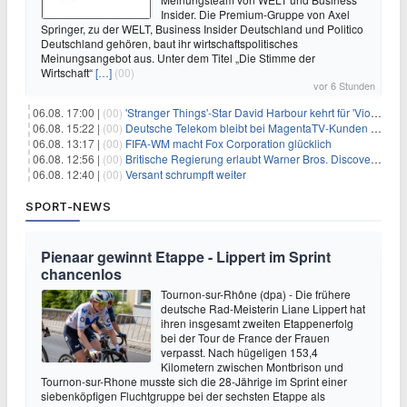
Insider. Die Premium-Gruppe von Axel
Springer, zu der WELT, Business Insider Deutschland und Politico
Deutschland gehören, baut ihr wirtschaftspolitisches
Meinungsangebot aus. Unter dem Titel „Die Stimme der
Wirtschaft“
[…]
(00)
vor 6 Stunden
06.08. 17:00 |
(00)
'Stranger Things'-Star David Harbour kehrt für 'Violent Night 2' zurück – Kristen Bell stößt zur Besetzung
06.08. 15:22 |
(00)
Deutsche Telekom bleibt bei MagentaTV-Kunden vage
06.08. 13:17 |
(00)
FIFA-WM macht Fox Corporation glücklich
06.08. 12:56 |
(00)
Britische Regierung erlaubt Warner Bros. Discovery-Übernahme
06.08. 12:40 |
(00)
Versant schrumpft weiter
SPORT-NEWS
Pienaar gewinnt Etappe - Lippert im Sprint
chancenlos
Tournon-sur-Rhône (dpa) - Die frühere
deutsche Rad-Meisterin Liane Lippert hat
ihren insgesamt zweiten Etappenerfolg
bei der Tour de France der Frauen
verpasst. Nach hügeligen 153,4
Kilometern zwischen Montbrison und
Tournon-sur-Rhone musste sich die 28-Jährige im Sprint einer
siebenköpfigen Fluchtgruppe bei der sechsten Etappe als