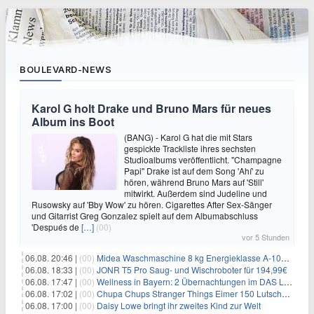
BOULEVARD-NEWS
Karol G holt Drake und Bruno Mars für neues
Album ins Boot
(BANG) - Karol G hat die mit Stars
gespickte Trackliste ihres sechsten
Studioalbums veröffentlicht. "Champagne
Papi" Drake ist auf dem Song 'Ahí' zu
hören, während Bruno Mars auf 'Still'
mitwirkt. Außerdem sind Judeline und
Rusowsky auf 'Bby Wow' zu hören. Cigarettes After Sex-Sänger
und Gitarrist Greg Gonzalez spielt auf dem Albumabschluss
'Después de
[…]
(00)
vor 5 Stunden
06.08. 20:46 |
(00)
Midea Waschmaschine 8 kg Energieklasse A-10% 1400 U/Min für 289,97€
06.08. 18:33 |
(00)
JONR T5 Pro Saug- und Wischroboter für 194,99€
06.08. 17:47 |
(00)
Wellness in Bayern: 2 Übernachtungen im DAS LUDWIG Sports Resort inkl. HP + Wellness ab 174€ p.P.
06.08. 17:02 |
(00)
Chupa Chups Stranger Things Eimer 150 Lutscher für 21,95€
06.08. 17:00 |
(00)
Daisy Lowe bringt ihr zweites Kind zur Welt