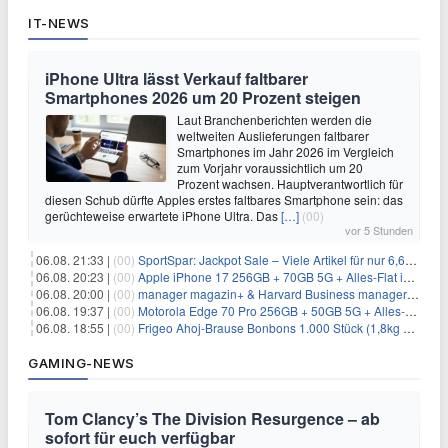
IT-NEWS
iPhone Ultra lässt Verkauf faltbarer
Smartphones 2026 um 20 Prozent steigen
Laut Branchenberichten werden die
weltweiten Auslieferungen faltbarer
Smartphones im Jahr 2026 im Vergleich
zum Vorjahr voraussichtlich um 20
Prozent wachsen. Hauptverantwortlich für
diesen Schub dürfte Apples erstes faltbares Smartphone sein: das
gerüchteweise erwartete iPhone Ultra. Das
[…]
(00)
vor 5 Stunden
06.08. 21:33 |
(00)
SportSpar: Jackpot Sale – Viele Artikel für nur 6,66€ – nur 48 Stunden
06.08. 20:23 |
(00)
Apple iPhone 17 256GB + 70GB 5G + Alles-Flat im Vodafone-Netz für 34,99€/Monat – eff. 4,65€/Monat
06.08. 20:00 |
(00)
manager magazin+ & Harvard Business manager+ Digital-Kombi-Abo 1 Monat kostenlos
06.08. 19:37 |
(00)
Motorola Edge 70 Pro 256GB + 50GB 5G + Alles-Flat im Vodafone-Netz für 19,99€/Monat – eff. 0,61€/Monat
06.08. 18:55 |
(00)
Frigeo Ahoj-Brause Bonbons 1.000 Stück (1,8kg Eimer) für 6,29€
GAMING-NEWS
Tom Clancy’s The Division Resurgence – ab
sofort für euch verfügbar