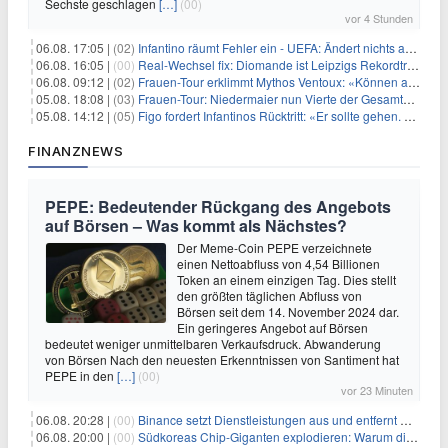
Sechste geschlagen
[…]
(00)
vor 4 Stunden
06.08. 17:05 |
(02)
Infantino räumt Fehler ein - UEFA: Ändert nichts an Boykott
06.08. 16:05 |
(00)
Real-Wechsel fix: Diomande ist Leipzigs Rekordtransfer
06.08. 09:12 |
(02)
Frauen-Tour erklimmt Mythos Ventoux: «Können alles schaffen»
05.08. 18:08 |
(03)
Frauen-Tour: Niedermaier nun Vierte der Gesamtwertung
05.08. 14:12 |
(05)
Figo fordert Infantinos Rücktritt: «Er sollte gehen. Jetzt»
FINANZNEWS
PEPE: Bedeutender Rückgang des Angebots
auf Börsen – Was kommt als Nächstes?
Der Meme-Coin PEPE verzeichnete
einen Nettoabfluss von 4,54 Billionen
Token an einem einzigen Tag. Dies stellt
den größten täglichen Abfluss von
Börsen seit dem 14. November 2024 dar.
Ein geringeres Angebot auf Börsen
bedeutet weniger unmittelbaren Verkaufsdruck. Abwanderung
von Börsen Nach den neuesten Erkenntnissen von Santiment hat
PEPE in den
[…]
(00)
vor 23 Minuten
06.08. 20:28 |
(00)
Binance setzt Dienstleistungen aus und entfernt mehrere Krypto-Paare: Wer ist betroffen?
06.08. 20:00 |
(00)
Südkoreas Chip-Giganten explodieren: Warum dieser Rekord-Tag die KI-Branche erschüttert