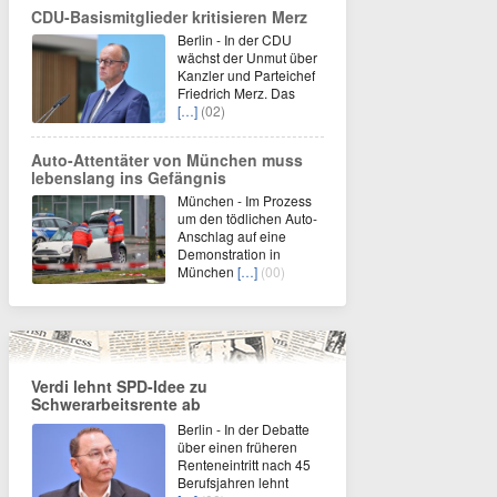
CDU-Basismitglieder kritisieren Merz
Berlin - In der CDU
wächst der Unmut über
Kanzler und Parteichef
Friedrich Merz. Das
[…]
(02)
Auto-Attentäter von München muss
lebenslang ins Gefängnis
München - Im Prozess
um den tödlichen Auto-
Anschlag auf eine
Demonstration in
München
[…]
(00)
Verdi lehnt SPD-Idee zu
Schwerarbeitsrente ab
Berlin - In der Debatte
über einen früheren
Renteneintritt nach 45
Berufsjahren lehnt