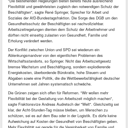
"Die bestehenden Regelungen bieten bereits heute ausreichend
Flexibilität und gewährleisten zugleich den notwendigen Schutz der
Beschäftigten", sagte René Springer, Sprecher für Arbeit und
Soziales der AfD-Bundestagsfraktion. Die Sorge des DGB um den
Gesundheitsschutz der Beschäftigten sei nachvollziehbar.
Arbeitszeitregelungen dienten dem Schutz der Arbeitnehmer und
dürften nicht einseitig zulasten von Gesundheit, Familie und
Erholung verändert werden.
Der Konflikt zwischen Union und SPD sei wiederum ein
Ablenkungsmanöver von den eigentlichen Problemen des
Wirtschaftsstandorts, so Springer. Nicht das Arbeitszeitgesetz
bremse Wachstum und Beschäftigung, sondern explodierende
Energiekosten, überbordende Bürokratie, hohe Steuern und
Abgaben sowie eine Politik, die die Wettbewerbsfähigkeit deutscher
Unternehmen seit Jahren systematisch schwäche.
Die Grünen zeigen sich offen für Reformen. "Wir wollen mehr
Flexibilität bei der Gestaltung von Arbeitszeit möglich machen",
sagte Fraktionsvize Andreas Audretsch der "Welt". Gleichzeitig sei
klar, der Acht-Stunden-Tag müsse bleiben, um Menschen zu
schützen, sei es auf dem Bau oder in der Logistik. Es dürfe keine
Aufweichung auf Kosten der Gesundheit von Beschäftigten geben.
Mehr Flexibilität sei gerade für die Vereinbarkeit von Familie und