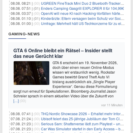
08.08. 08:21 |
(00)
UGREEN FineTrack Mini Duo 2 Bluetooth-Tracker 4er-Pack für 28,99€
08.08. 07:51 |
(01)
Enders Camping Gasgrill EXPLORER II für 104,99€
08.08. 03:37 |
(00)
OpenAI will neue KI nach Hacking-Vorfällen härter überwachen
08.08. 01:10 |
(01)
Kinderärzte: Eltern versagen beim Schutz vor Social Media
08.08. 01:00 |
(00)
Umfrage: Mehrheit hält US-Techkonzerne für zu einflussreich
GAMING-NEWS
GTA 6 Online bleibt ein Rätsel – Insider stellt
das neue Gerücht klar
GTA 6 erscheint am 19. November 2026,
doch über einen neuen Online-Modus
wissen wir erstaunlich wenig. Rockstar
Games bewirbt Grand Theft Auto VI
bislang ausdrücklich als „Single Player
Experience“. Genau diese Formulierung
sorgt nun erneut für Spekulationen. Bloomberg-Journalist Jason
Schreier sprach in einem aktuellen Video über die Zukunft von
[…]
(00)
vor 11 Minuten
08.08. 07:41 |
(00)
THQ Nordic Showcase 2026 – Erhaltet mehr Informationen
07.08. 21:24 |
(00)
Ubisoft feiert das 25-jährige Jubiläum der Tom Clancy’s Ghost Recon-Reihe
07.08. 21:23 |
(00)
Serious Sam: Shatterverse lädt zum Playtest – und erscheint schon bald!
07.08. 21:23 |
(00)
Car Was Simulator startet in den Early Access – bald gehts los!