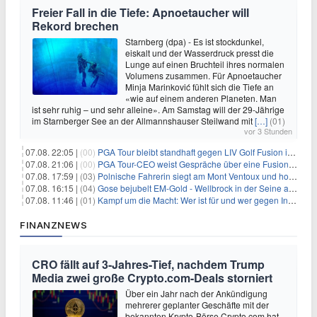
Freier Fall in die Tiefe: Apnoetaucher will
Rekord brechen
Starnberg (dpa) - Es ist stockdunkel,
eiskalt und der Wasserdruck presst die
Lunge auf einen Bruchteil ihres normalen
Volumens zusammen. Für Apnoetaucher
Minja Marinković fühlt sich die Tiefe an
«wie auf einem anderen Planeten. Man
ist sehr ruhig – und sehr alleine». Am Samstag will der 29-Jährige
im Starnberger See an der Allmannshauser Steilwand mit
[…]
(01)
vor 3 Stunden
07.08. 22:05 |
(00)
PGA Tour bleibt standhaft gegen LIV Golf Fusion in einem sich wandelnden Sportumfeld
07.08. 21:06 |
(00)
PGA Tour-CEO weist Gespräche über eine Fusion mit LIV Golf zurück und bekräftigt die Wettbewerbslandschaft
07.08. 17:59 |
(03)
Polnische Fahrerin siegt am Mont Ventoux und holt Tour-Gelb
07.08. 16:15 |
(04)
Gose bejubelt EM-Gold - Wellbrock in der Seine ausgebremst
07.08. 11:46 |
(01)
Kampf um die Macht: Wer ist für und wer gegen Infantino?
FINANZNEWS
CRO fällt auf 3-Jahres-Tief, nachdem Trump
Media zwei große Crypto.com-Deals storniert
Über ein Jahr nach der Ankündigung
mehrerer geplanter Geschäfte mit der
bekannten Krypto-Börse Crypto.com hat