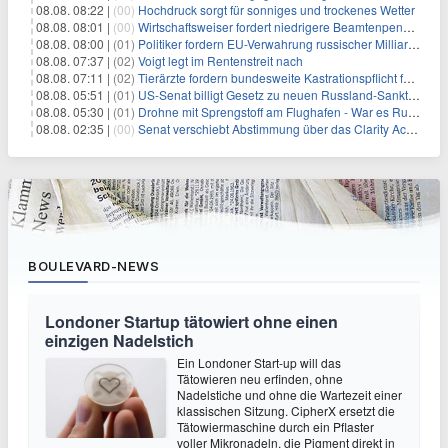
08.08. 08:22 |
(00)
Hochdruck sorgt für sonniges und trockenes Wetter
08.08. 08:01 |
(00)
Wirtschaftsweiser fordert niedrigere Beamtenpensionen
08.08. 08:00 |
(01)
Politiker fordern EU-Verwahrung russischer Milliarden
08.08. 07:37 |
(02)
Voigt legt im Rentenstreit nach
08.08. 07:11 |
(02)
Tierärzte fordern bundesweite Kastrationspflicht für Katzen
08.08. 05:51 |
(01)
US-Senat billigt Gesetz zu neuen Russland-Sanktionen
08.08. 05:30 |
(01)
Drohne mit Sprengstoff am Flughafen - War es Russland?
08.08. 02:35 |
(00)
Senat verschiebt Abstimmung über das Clarity Act: Auswirkungen auf Unternehmen und das Vertrauen der Investoren
BOULEVARD-NEWS
Londoner Startup tätowiert ohne einen
einzigen Nadelstich
Ein Londoner Start-up will das
Tätowieren neu erfinden, ohne
Nadelstiche und ohne die Wartezeit einer
klassischen Sitzung. CipherX ersetzt die
Tätowiermaschine durch ein Pflaster
voller Mikronadeln, die Pigment direkt in