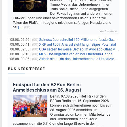
Trump Media, das Unternehmen hinter
Truth Social, diese Pläne aufgegeben.
Der Fokus liegt nun auf anderen internen
Entwicklungen und einer bevorstehenden Fusion. Der native
Token der Plattform reagierte mit einem sofortigen Kurssturz und
fiel
[…]
(00)
vor 1 Stunde
08.08. 06:56 |
(00)
Spindex überschreitet 150 Millionen erfasste Gaming-Ereignisse in Echtzeit-Datenpipeline
08.08. 05:41 |
(00)
XRP auf $50? Analyst sieht langfristiges Potenzial
08.08. 02:35 |
(00)
USA setzen teilweise Betrieb im Avocado-Staat Michoacán in Mexiko wieder in Gang
08.08. 02:10 |
(00)
MEV-Bot-Angreifer verliert bei Ethereum-Handel
08.08. 00:36 |
(00)
Airbnb steigt, da das Unternehmen die Umsatzprognose anhebt und starkes Wachstum signalisiert
BUSINESS/PRESSE
Endspurt für den B2Run Berlin:
Anmeldeschluss am 26. August
Berlin, 07.08.2026 (lifePR) - Für den
B2Run Berlin am 16. September 2026
können sich Unternehmen noch bis zum
26. August 2026 anmelden. Im
Olympiastadion kommen Mitarbeitende
aus Unternehmen jeder Größe
zusammen, um die 5,7 Kilometer lange Strecke in der