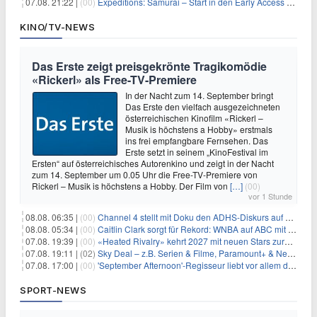
07.08. 21:22 |
(00)
Expeditions: Samurai – Start in den Early Access ab heute im feudalen Japan
KINO/TV-NEWS
Das Erste zeigt preisgekrönte Tragikomödie
«Rickerl» als Free-TV-Premiere
In der Nacht zum 14. September bringt
Das Erste den vielfach ausgezeichneten
österreichischen Kinofilm «Rickerl –
Musik is höchstens a Hobby» erstmals
ins frei empfangbare Fernsehen. Das
Erste setzt in seinem „KinoFestival im
Ersten“ auf österreichisches Autorenkino und zeigt in der Nacht
zum 14. September um 0.05 Uhr die Free-TV-Premiere von
Rickerl – Musik is höchstens a Hobby. Der Film von
[…]
(00)
vor 1 Stunde
08.08. 06:35 |
(00)
Channel 4 stellt mit Doku den ADHS-Diskurs auf den Prüfstand
08.08. 05:34 |
(00)
Caitlin Clark sorgt für Rekord: WNBA auf ABC mit 2,5 Millionen Zuschauern
07.08. 19:39 |
(00)
«Heated Rivalry» kehrt 2027 mit neuen Stars zurück
07.08. 19:11 |
(02)
Sky Deal – z.B. Serien & Filme, Paramount+ & Netflix für 19,99€/Monat
07.08. 17:00 |
(00)
'September Afternoon'-Regisseur liebt vor allem die 'Banalität' in seinen Filmen
SPORT-NEWS