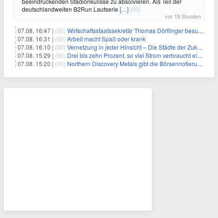
beeindruckenden Stadionkulisse zu absolvieren. Als Teil der
deutschlandweiten B2Run Laufserie
[…]
(00)
vor 19 Stunden
07.08. 16:47 |
(00)
Wirtschaftsstaatssekretär Thomas Dörflinger besucht Handwerksbetrieb im Kammerbezirk Freiburg
07.08. 16:31 |
(00)
Arbeit macht Spaß oder krank
07.08. 16:10 |
(00)
Vernetzung in jeder Hinsicht – Die Städte der Zukunft sind grün-blau
07.08. 15:29 |
(00)
Drei bis zehn Prozent, so viel Strom verbraucht ein Aufzug im Gebäude
07.08. 15:20 |
(00)
Northern Discovery Metals gibt die Börsennotierung an der Frankfurter Wertpapierbörse bekannt