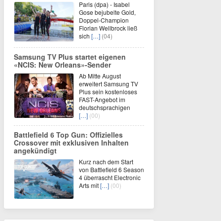
Paris (dpa) - Isabel
Gose bejubelte Gold,
Doppel-Champion
Florian Wellbrock ließ
sich
[…]
(04)
Samsung TV Plus startet eigenen
«NCIS: New Orleans»-Sender
Ab Mitte August
erweitert Samsung TV
Plus sein kostenloses
FAST-Angebot im
deutschsprachigen
[…]
(00)
Battlefield 6 Top Gun: Offizielles
Crossover mit exklusiven Inhalten
angekündigt
Kurz nach dem Start
von Battlefield 6 Season
4 überrascht Electronic
Arts mit
[…]
(00)