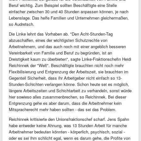
Beruf wichtig. Zum Beispiel sollten Beschäftigte eine Stelle
einfacher zwischen 30 und 40 Stunden anpassen können, je nach
Lebenslage. Das helfe Familien und Unternehmen gleichermaßen,
so Audretsch.
Die Linke lehnt das Vorhaben ab. "Den Acht-Stunden-Tag
abzuschaffen, eines der wichtigsten Schutzrechte von
Arbeitnehmern, und das auch noch mit einer angeblich besseren
Vereinbarkeit von Familie und Beruf zu begründen, ist an
Dreistigkeit kaum zu überbieten", sagte Linke-Fraktionschefin Heidi
Reichinnek der "Welt". Beschäftigte brauchten nicht noch mehr
Flexibilisierung und Entgrenzung der Arbeitszeit, sie brauchten im
Gegenteil Sicherheit, dass ihr Arbeitgeber nicht einfach so 13-
Stunden-Schichten verlangen könne. Schon heute sei es möglich,
längere Arbeitszeiten und Schichtarbeit zu verhandeln, sonst würde
hier sowieso alles zusammenbrechen, so Reichinnek. Bei dieser
Entgrenzung gehe es aber darum, dass die Arbeitnehmer kein
Mitspracherecht mehr haben sollten - das sei das Problem.
Reichinnek kritisierte den Unionsfraktionschef scharf. Jens Spahn
habe entweder keine Ahnung, was 13 Stunden Arbeit für manche
Arbeitnehmer bedeuten könnten - körperlich, psychisch, sozial -
oder es sei ihm schlicht egal, wenn es darum gehe, die Profite von