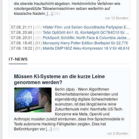
die oberste Hautschicht abgeben. Herkömmliche Verfahren wie
robotergestützte Tätowiermaschinen setzen weiterhin auf
klassische Nadeln,
[…]
(00)
vor 13 Stunden
07.08. 21:11 |
(00)
Hitster Film- und Serien-Soundtracks Partyspiel-Erweiterung für 6,99€
07.08. 20:46 |
(00)
Tefal OptiGrill 4in1 XL Kontaktgrill GC784D10 für 239,99€
07.08. 20:31 |
(00)
PickSport: Schöffel, North Face & Columbia Jacken ab 39,60€
07.08. 18:45 |
(01)
Monopoly Harry Potter Edition Brettspiel für 22,77€
07.08. 18:22 |
(01)
Makita DMP180Z Akku-Kompressor 18 V für 48,61€
IT-NEWS
Müssen KI-Systeme an die kurze Leine
genommen werden?
Berlin (dpa) - Wenn Algorithmen
Sicherheitsbarrieren überwinden und
eigenständig digitale Schwachstellen
ausnutzen, ist das längst keine reine
Zukunftsmusik mehr. Namhafte US-Tech-
Konzerne wie Meta, OpenAI und
Anthropic mussten zuletzt einräumen, dass ihre Sprachmodelle in
Tests autonome Hacking-Fähigkeiten zeigten. Dies hat
Befürchtungen vor
[…]
(00)
vor 2 Stunden