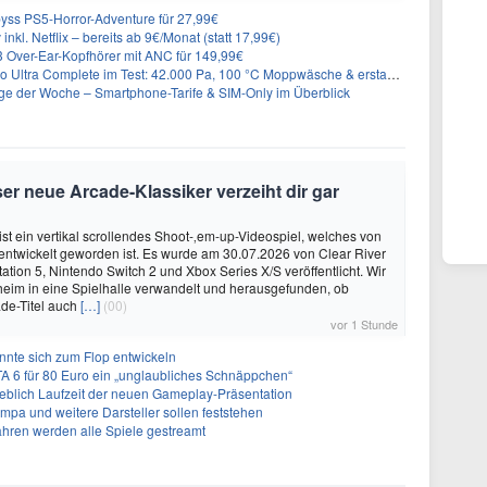
yss PS5-Horror-Adventure für 27,99€
inkl. Netflix – bereits ab 9€/Monat (statt 17,99€)
Over-Ear-Kopfhörer mit ANC für 149,99€
plete im Test: 42.000 Pa, 100 °C Moppwäsche & erstaunlich viel Technik in nur 8,9 cm Höhe
ge der Woche – Smartphone-Tarife & SIM-Only im Überblick
er neue Arcade-Klassiker verzeiht dir gar
ist ein vertikal scrollendes Shoot-‚em-up-Videospiel, welches von
. entwickelt geworden ist. Es wurde am 30.07.2026 von Clear River
ation 5, Nintendo Switch 2 und Xbox Series X/S veröffentlicht. Wir
eim in eine Spielhalle verwandelt und herausgefunden, ob
de-Titel auch
[…]
(00)
vor 1 Stunde
önnte sich zum Flop entwickeln
A 6 für 80 Euro ein „unglaubliches Schnäppchen“
geblich Laufzeit der neuen Gameplay-Präsentation
Impa und weitere Darsteller sollen feststehen
ahren werden alle Spiele gestreamt