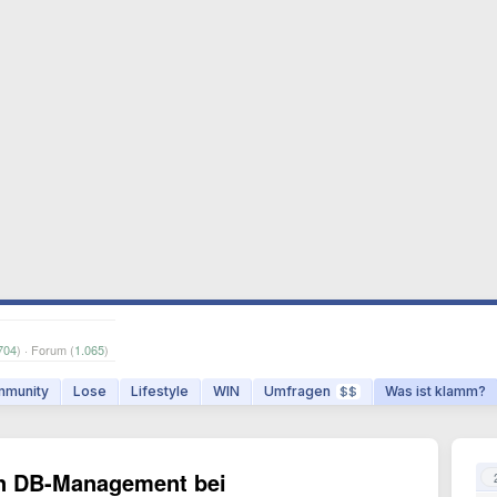
704
) · Forum (
1.065
)
munity
Lose
Lifestyle
WIN
Umfragen
Was ist klamm?
$$
en DB-Management bei