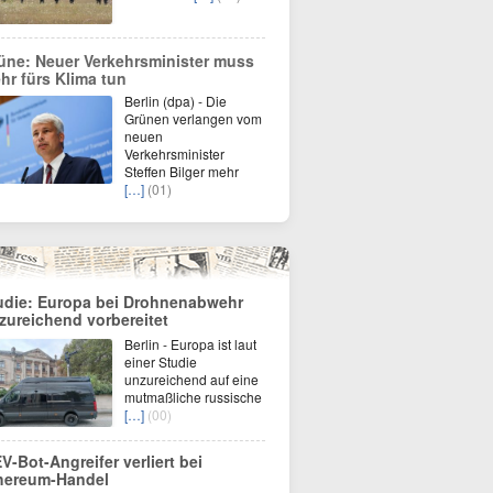
üne: Neuer Verkehrsminister muss
hr fürs Klima tun
Berlin (dpa) - Die
Grünen verlangen vom
neuen
Verkehrsminister
Steffen Bilger mehr
[…]
(01)
udie: Europa bei Drohnenabwehr
zureichend vorbereitet
Berlin - Europa ist laut
einer Studie
unzureichend auf eine
mutmaßliche russische
[…]
(00)
V-Bot-Angreifer verliert bei
hereum-Handel