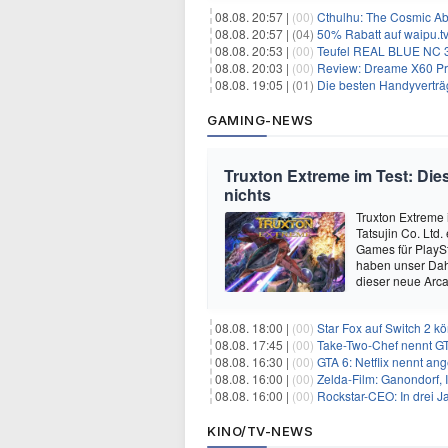
08.08. 20:57 |
(00)
Cthulhu: The Cosmic Ab
08.08. 20:57 |
(04)
50% Rabatt auf waipu.tv 
08.08. 20:53 |
(00)
Teufel REAL BLUE NC 3 
08.08. 20:03 |
(00)
Review: Dreame X60 Pro Ultra Com
08.08. 19:05 |
(01)
Die besten Handyverträ
GAMING-NEWS
Truxton Extreme im Test: Dies
nichts
Truxton Extreme 
Tatsujin Co. Ltd
Games für PlaySt
haben unser Dah
dieser neue Arca
08.08. 18:00 |
(00)
Star Fox auf Switch 2 k
08.08. 17:45 |
(00)
Take-Two-Chef nennt GT
08.08. 16:30 |
(00)
GTA 6: Netflix nennt an
08.08. 16:00 |
(00)
Zelda-Film: Ganondorf, 
08.08. 16:00 |
(00)
Rockstar-CEO: In drei J
KINO/TV-NEWS