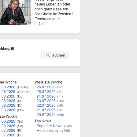
neues Leben an oder
doch ganz klassisch
Die Chefin im Zweiten?
Freelance oder
[…]
(00)
hbegriff
suchen
ese
Woche
Vorletzte
Woche
8.08.2026
26.07.2026
(Heute)
(So)
7.08.2026
25.07.2026
(Gestern)
(Sa)
6.08.2026
24.07.2026
(Do)
(Fr)
5.08.2026
23.07.2026
(Mi)
(Do)
4.08.2026
22.07.2026
(Di)
(Mi)
3.08.2026
21.07.2026
(Mo)
(Di)
20.07.2026
(Mo)
zte
Woche
Top
News
2.08.2026
(So)
1.08.2026
Populäre News
(Sa)
(14d)
1.07.2026
Heiß diskutiert
(Fr)
(14d)
0.07.2026
(Do)