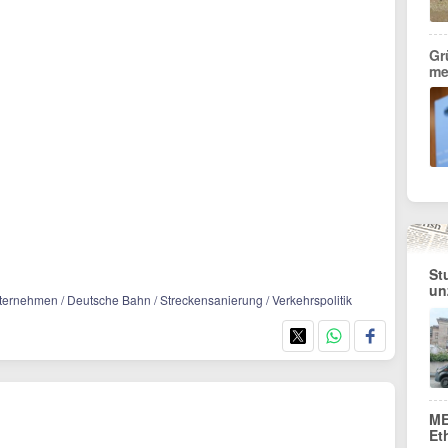
Gr
me
St
un
ternehmen / Deutsche Bahn / Streckensanierung / Verkehrspolitik
ME
Et