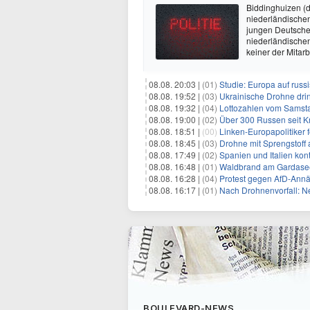
Biddinghuizen (d
niederländischen
jungen Deutschen
niederländischen
keiner der Mitarb
08.08. 20:03 |
(01)
Studie: Europa auf rus
08.08. 19:52 |
(03)
Ukrainische Drohne drin
08.08. 19:32 |
(04)
Lottozahlen vom Samsta
08.08. 19:00 |
(02)
Über 300 Russen seit 
08.08. 18:51 |
(00)
Linken-Europapolitiker 
08.08. 18:45 |
(03)
Drohne mit Sprengstoff
08.08. 17:49 |
(02)
Spanien und Italien kont
08.08. 16:48 |
(01)
Waldbrand am Gardasee
08.08. 16:28 |
(04)
Protest gegen AfD-Annä
08.08. 16:17 |
(01)
Nach Drohnenvorfall: 
BOULEVARD-NEWS