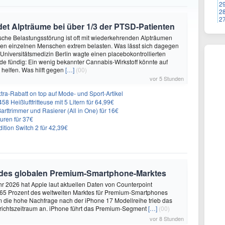
2
2
2
et Alpträume bei über 1/3 der PTSD-Patienten
sche Belastungsstörung ist oft mit wiederkehrenden Alpträumen
den einzelnen Menschen extrem belasten. Was lässt sich dagegen
 Universitätsmedizin Berlin wagte einen placebokontrollierten
e fündig: Ein wenig bekannter Cannabis-Wirkstoff könnte auf
helfen. Was hilft gegen
[…]
(00)
vor 5 Stunden
ra-Rabatt on top auf Mode- und Sport-Artikel
8 Heißluftfritteuse mit 5 Litern für 64,99€
 Barttrimmer und Rasierer (All in One) für 16€
uren für 37€
dition Switch 2 für 42,39€
 des globalen Premium-Smartphone-Marktes
hr 2026 hat Apple laut aktuellen Daten von Counterpoint
 65 Prozent des weltweiten Marktes für Premium-Smartphones
em die hohe Nachfrage nach der iPhone 17 Modellreihe trieb das
ichtszeitraum an. iPhone führt das Premium-Segment
[…]
(00)
vor 8 Stunden