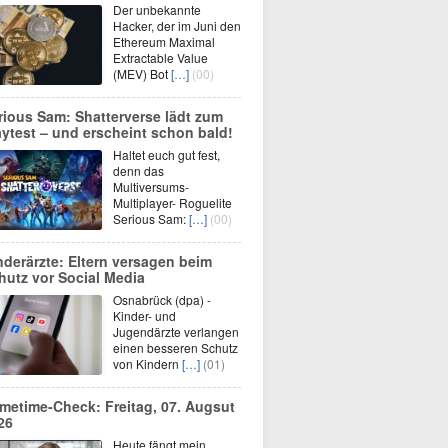
Der unbekannte
Hacker, der im Juni den
Ethereum Maximal
Extractable Value
(MEV) Bot
[…]
(00)
rious Sam: Shatterverse lädt zum
aytest – und erscheint schon bald!
Haltet euch gut fest,
denn das
Multiversums-
Multiplayer- Roguelite
Serious Sam:
[…]
(00)
nderärzte: Eltern versagen beim
hutz vor Social Media
Osnabrück (dpa) -
Kinder- und
Jugendärzte verlangen
einen besseren Schutz
von Kindern
[…]
(01)
imetime-Check: Freitag, 07. Augsut
26
Heute fängt mein