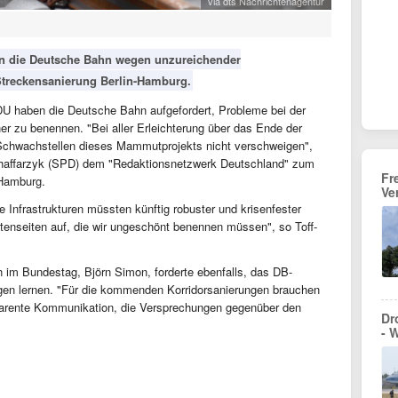
via dts Nachrichtenagentur
ren die Deutsche Bahn wegen unzureichender
treckensanierung Berlin-Hamburg.
CDU haben die Deutsche Bahn aufgefordert, Probleme bei der
er zu benennen. "Bei aller Erleichterung über das Ende der
 Schwachstellen dieses Mammutprojekts nicht verschweigen",
-Schaffarzyk (SPD) dem "Redaktionsnetzwerk Deutschland" zum
Fr
-Hamburg.
Ve
he Infrastrukturen müssten künftig robuster und krisenfester
ttenseiten auf, die wir ungeschönt benennen müssen", so Toff-
n im Bundestag, Björn Simon, forderte ebenfalls, das DB-
n lernen. "Für die kommenden Korridorsanierungen brauchen
nsparente Kommunikation, die Versprechungen gegenüber den
Dr
- 