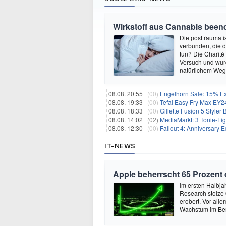
Wirkstoff aus Cannabis beend
Die posttraumati
verbunden, die 
tun? Die Charité
Versuch und wurd
natürlichem Weg 
08.08. 20:55 |
(00)
Engelhorn Sale: 15% Ext
08.08. 19:33 |
(00)
Tefal Easy Fry Max EY245
08.08. 18:33 |
(00)
Gillette Fusion 5 Styler
08.08. 14:02 |
(02)
MediaMarkt: 3 Tonie-Fig
08.08. 12:30 |
(00)
Fallout 4: Anniversary E
IT-NEWS
Apple beherrscht 65 Prozent
Im ersten Halbja
Research stolze
erobert. Vor all
Wachstum im Ber