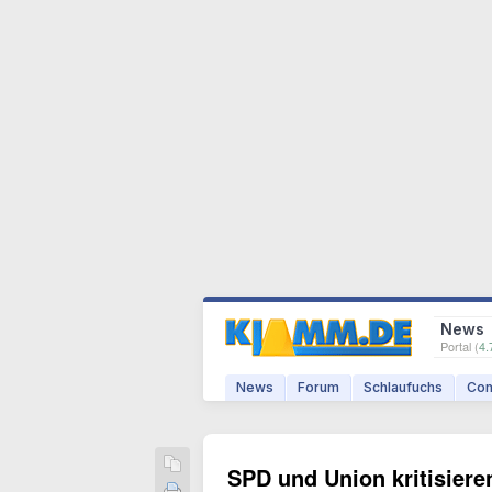
News
Portal (
4.
News
Forum
Schlaufuchs
Com
SPD und Union kritisier