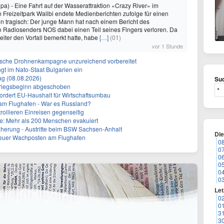
pa) - Eine Fahrt auf der Wasserattraktion «Crazy River» im
 Freizeitpark Walibi endete Medienberichten zufolge für einen
 tragisch: Der junge Mann hat nach einem Bericht des
 Radiosenders NOS dabei einen Teil seines Fingers verloren. Da
eiter den Vorfall bemerkt hatte, habe
[…]
(01)
vor 1 Stunde
sische Drohnenkampagne unzureichend vorbereitet
gt im Nato-Staat Bulgarien ein
g (08.08.2026)
Suc
Kriegsbeginn abgeschoben
fordert EU-Haushalt für Wirtschaftsumbau
 am Flughafen - War es Russland?
rollieren Einreisen gegenseitig
: Mehr als 200 Menschen evakuiert
herung - Austritte beim BSW Sachsen-Anhalt
Di
Neuer Wachposten am Flughafen
0
0
0
0
0
0
Let
0
0
3
3