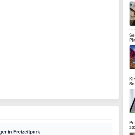
Se
Pl
Ki
Sc
Pr
20
ger in Freizeitpark