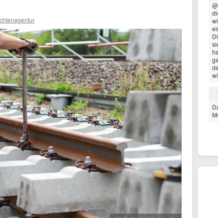
@
di
ichtenagentur
wi
ei
Di
si
ha
g
da
wi
Da
Me