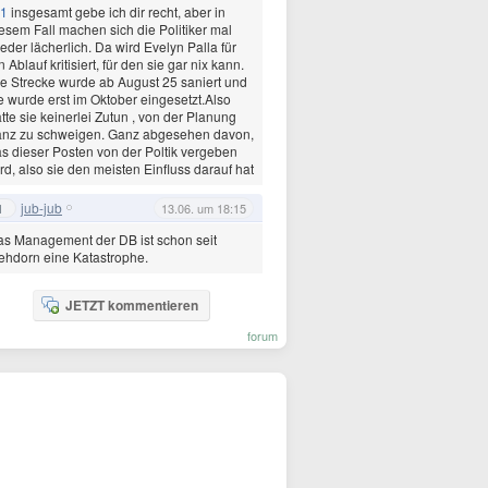
1
insgesamt gebe ich dir recht, aber in
esem Fall machen sich die Politiker mal
eder lächerlich. Da wird Evelyn Palla für
n Ablauf kritisiert, für den sie gar nix kann.
e Strecke wurde ab August 25 saniert und
e wurde erst im Oktober eingesetzt.Also
tte sie keinerlei Zutun , von der Planung
anz zu schweigen. Ganz abgesehen davon,
s dieser Posten von der Poltik vergeben
rd, also sie den meisten Einfluss darauf hat
jub-jub
1
13.06. um 18:15
s Management der DB ist schon seit
hdorn eine Katastrophe.
JETZT kommentieren
forum