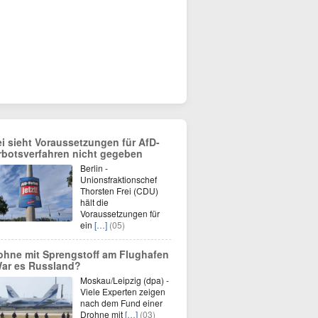
ei sieht Voraussetzungen für AfD-
rbotsverfahren nicht gegeben
Berlin -
Unionsfraktionschef
Thorsten Frei (CDU)
hält die
Voraussetzungen für
ein
[…]
(05)
ohne mit Sprengstoff am Flughafen
War es Russland?
Moskau/Leipzig (dpa) -
Viele Experten zeigen
nach dem Fund einer
Drohne mit
[…]
(03)