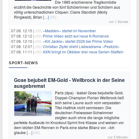
Die 1985 erschienene Tragikomödie
erzählt die Geschichte von fünf Schülerinnen und Schülern aus
völlig unterschiedlichen Cliquen: Claire Standish (Molly
Ringwald), Brian
[…]
(00)
vor 1 Stunde
07.08. 12:15 |
(00)
«Madden» startet im November
07.08. 12:12 |
(00)
Prime Video setzt auf neue K-Romanze
07.08. 12:10 |
(00)
«Kill Jackie» startet 2026 bei Prime Video
07.08. 12:07 |
(00)
Christian Zipfel dreht Liebesdrama «Pestizid»
07.08. 11:11 |
(00)
AXN bringt im Oktober drei neue Serien-Staffeln
SPORT-NEWS
Gose bejubelt EM-Gold - Wellbrock in der Seine
ausgebremst
Paris (dpa) - Isabel Gose bejubelte Gold,
Doppel-Champion Florian Wellbrock ließ
sich seine Laune auch vom verpassten
Titel-Hattrick nicht vermiesen: Die
deutschen Freiwasser-Schwimmer
zeigten auch ohne die lange mögliche
perfekte Ausbeute im Knockout Sprint ihre Klasse und weisen vor
dem letzten EM-Rennen in Paris eine starke Bilanz vor. «Ich
glaube
[…]
(00)
vor 5 Minuten