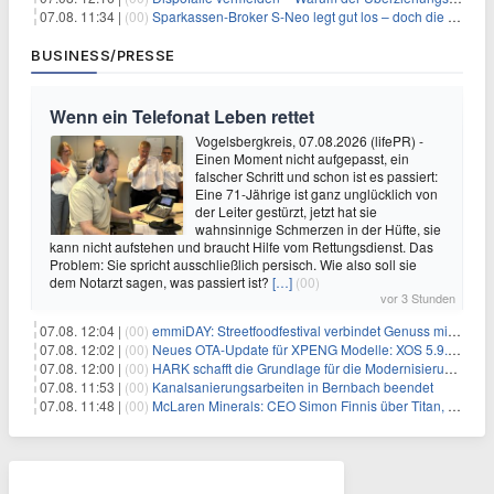
07.08. 11:34 |
(00)
Sparkassen-Broker S-Neo legt gut los – doch die Schwachstellen bleiben
BUSINESS/PRESSE
Wenn ein Telefonat Leben rettet
Vogelsbergkreis, 07.08.2026 (lifePR) -
Einen Moment nicht aufgepasst, ein
falscher Schritt und schon ist es passiert:
Eine 71-Jährige ist ganz unglücklich von
der Leiter gestürzt, jetzt hat sie
wahnsinnige Schmerzen in der Hüfte, sie
kann nicht aufstehen und braucht Hilfe vom Rettungsdienst. Das
Problem: Sie spricht ausschließlich persisch. Wie also soll sie
dem Notarzt sagen, was passiert ist?
[…]
(00)
vor 3 Stunden
07.08. 12:04 |
(00)
emmiDAY: Streetfoodfestival verbindet Genuss mit Engagement gegen Brustkrebs
07.08. 12:02 |
(00)
Neues OTA-Update für XPENG Modelle: XOS 5.9.5 erweitert Sicherheits-, Lade- und Komfortfunktionen
07.08. 12:00 |
(00)
HARK schafft die Grundlage für die Modernisierung seiner IBM i-Anwendungen
07.08. 11:53 |
(00)
Kanalsanierungsarbeiten in Bernbach beendet
07.08. 11:48 |
(00)
McLaren Minerals: CEO Simon Finnis über Titan, Zirkon und Seltene Erden