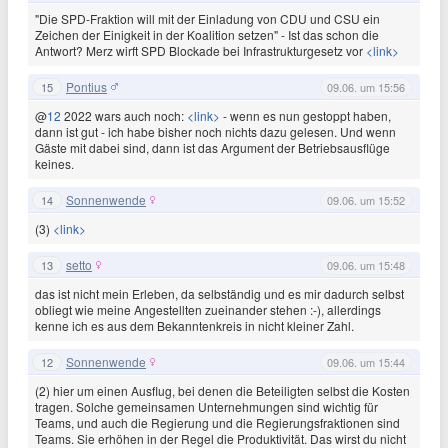
"Die SPD-Fraktion will mit der Einladung von CDU und CSU ein
Zeichen der Einigkeit in der Koalition setzen" - Ist das schon die
Antwort? Merz wirft SPD Blockade bei Infrastrukturgesetz vor
<link>
Pontius
15
09.06. um 15:56
@
12
2022 wars auch noch:
<link>
- wenn es nun gestoppt haben,
dann ist gut - ich habe bisher noch nichts dazu gelesen. Und wenn
Gäste mit dabei sind, dann ist das Argument der Betriebsausflüge
keines.
Sonnenwende
14
09.06. um 15:52
(3)
<link>
setto
13
09.06. um 15:48
das ist nicht mein Erleben, da selbständig und es mir dadurch selbst
obliegt wie meine Angestellten zueinander stehen :-), allerdings
kenne ich es aus dem Bekanntenkreis in nicht kleiner Zahl.
Sonnenwende
12
09.06. um 15:44
(2) hier um einen Ausflug, bei denen die Beteiligten selbst die Kosten
tragen. Solche gemeinsamen Unternehmungen sind wichtig für
Teams, und auch die Regierung und die Regierungsfraktionen sind
Teams. Sie erhöhen in der Regel die Produktivität. Das wirst du nicht