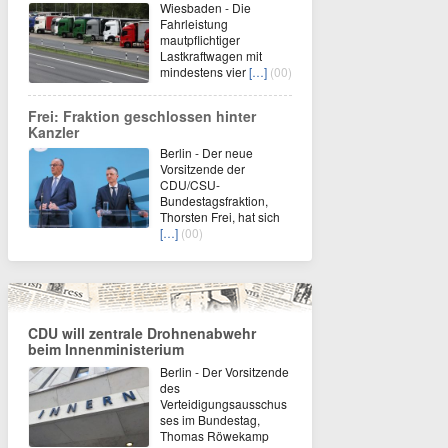
Wiesbaden - Die
Fahrleistung
mautpflichtiger
Lastkraftwagen mit
mindestens vier
[…]
(00)
Frei: Fraktion geschlossen hinter
Kanzler
Berlin - Der neue
Vorsitzende der
CDU/CSU-
Bundestagsfraktion,
Thorsten Frei, hat sich
[…]
(00)
CDU will zentrale Drohnenabwehr
beim Innenministerium
Berlin - Der Vorsitzende
des
Verteidigungsausschus
ses im Bundestag,
Thomas Röwekamp