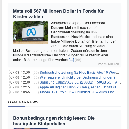
Meta soll 567 Millionen Dollar in Fonds für
Kinder zahlen
Albuquerque (dpa) - Der Facebook-
Konzern Meta soll nach einer
Gerichtsentscheidung im US-
Bundesstaat New Mexico mehr als eine
halbe Milliarde Dollar für Hilfen an Kinder
zahlen, die durch Nutzung sozialer
Medien Schaden genommen haben. Zudem müssen in dem
Bundesstaat zusätzliche Einschränkungen für Nutzer im Alter
unter 18 Jahren eingeführt werden:
[…]
(00)
vor 50 Minuten
07.08. 13:00 |
(00)
Süddeutsche Zeitung SZ Plus Basis-Abo 10 Wochen für 10€
07.08. 12:50 |
(00)
Wie reagiere ich richtig bei Drohnensichtungen?
07.08. 12:30 |
(00)
Samsung Galaxy A57 5G (256GB) + 50GB 5G + Alles-Flat im Vodafone-Netz für 19,99€/Monat – eff. 2,36€/Monat
07.08. 12:15 |
(00)
Apple AirTag 4er Pack (2. Gen.), Allnet Flat 20GB 5G im Telekom-Netz für 14,99€/Monat – eff. 2,07€/Monat
07.08. 10:45 |
(00)
Xiaomi 17T Pro 1TB + Unlimited 5G + Alles-Flat im o2 Netz für 29,99€/Monat – eff. 1,15€/Monat
GAMING-NEWS
Bonusbedingungen richtig lesen: Die
häufigsten Stolperfallen