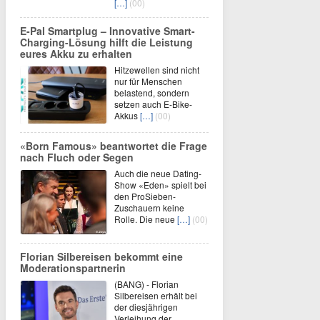
[…]
(00)
E-Pal Smartplug – Innovative Smart-
Charging-Lösung hilft die Leistung
eures Akku zu erhalten
Hitzewellen sind nicht
nur für Menschen
belastend, sondern
setzen auch E-Bike-
Akkus
[…]
(00)
«Born Famous» beantwortet die Frage
nach Fluch oder Segen
Auch die neue Dating-
Show «Eden» spielt bei
den ProSieben-
Zuschauern keine
Rolle. Die neue
[…]
(00)
Florian Silbereisen bekommt eine
Moderationspartnerin
(BANG) - Florian
Silbereisen erhält bei
der diesjährigen
Verleihung der