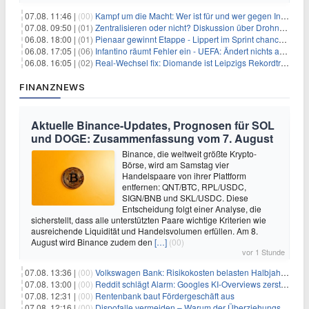
07.08. 11:46 |
(00)
Kampf um die Macht: Wer ist für und wer gegen Infantino?
07.08. 09:50 |
(01)
Zentralisieren oder nicht? Diskussion über Drohnenabwehr
06.08. 18:00 |
(01)
Pienaar gewinnt Etappe - Lippert im Sprint chancenlos
06.08. 17:05 |
(06)
Infantino räumt Fehler ein - UEFA: Ändert nichts an Boykott
06.08. 16:05 |
(02)
Real-Wechsel fix: Diomande ist Leipzigs Rekordtransfer
FINANZNEWS
Aktuelle Binance-Updates, Prognosen für SOL
und DOGE: Zusammenfassung vom 7. August
Binance, die weltweit größte Krypto-
Börse, wird am Samstag vier
Handelspaare von ihrer Plattform
entfernen: QNT/BTC, RPL/USDC,
SIGN/BNB und SKL/USDC. Diese
Entscheidung folgt einer Analyse, die
sicherstellt, dass alle unterstützten Paare wichtige Kriterien wie
ausreichende Liquidität und Handelsvolumen erfüllen. Am 8.
August wird Binance zudem den
[…]
(00)
vor 1 Stunde
07.08. 13:36 |
(00)
Volkswagen Bank: Risikokosten belasten Halbjahresergebnis
07.08. 13:00 |
(00)
Reddit schlägt Alarm: Googles KI-Overviews zerstören das Traffic-Geschäftsmodell
07.08. 12:31 |
(00)
Rentenbank baut Fördergeschäft aus
07.08. 12:16 |
(00)
Dispofalle vermeiden – Warum der Überziehungskredit teurer ist als gedacht