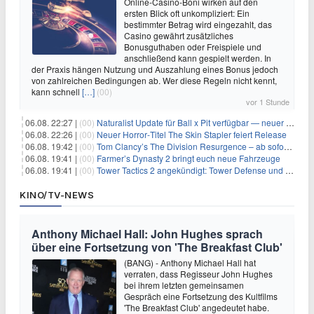
Online-Casino-Boni wirken auf den
ersten Blick oft unkompliziert: Ein
bestimmter Betrag wird eingezahlt, das
Casino gewährt zusätzliches
Bonusguthaben oder Freispiele und
anschließend kann gespielt werden. In
der Praxis hängen Nutzung und Auszahlung eines Bonus jedoch
von zahlreichen Bedingungen ab. Wer diese Regeln nicht kennt,
kann schnell
[…]
(00)
vor 1 Stunde
06.08. 22:27 |
(00)
Naturalist Update für Ball x Pit verfügbar — neuer Content auf allen Plattformen
06.08. 22:26 |
(00)
Neuer Horror‑Titel The Skin Stapler feiert Release
06.08. 19:42 |
(00)
Tom Clancy’s The Division Resurgence – ab sofort für euch verfügbar
06.08. 19:41 |
(00)
Farmer’s Dynasty 2 bringt euch neue Fahrzeuge
06.08. 19:41 |
(00)
Tower Tactics 2 angekündigt: Tower Defense und Deckbuilding Kombo kehrt zurück
KINO/TV-NEWS
Anthony Michael Hall: John Hughes sprach
über eine Fortsetzung von 'The Breakfast Club'
(BANG) - Anthony Michael Hall hat
verraten, dass Regisseur John Hughes
bei ihrem letzten gemeinsamen
Gespräch eine Fortsetzung des Kultfilms
'The Breakfast Club' angedeutet habe.