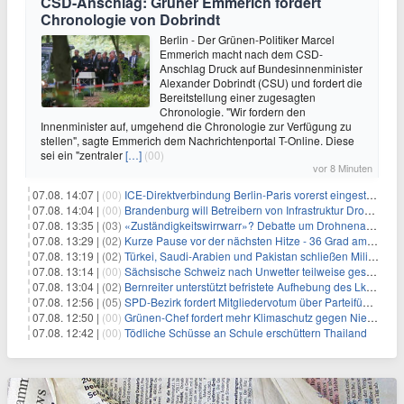
CSD-Anschlag: Grüner Emmerich fordert
Chronologie von Dobrindt
Berlin - Der Grünen-Politiker Marcel
Emmerich macht nach dem CSD-
Anschlag Druck auf Bundesinnenminister
Alexander Dobrindt (CSU) und fordert die
Bereitstellung einer zugesagten
Chronologie. "Wir fordern den
Innenminister auf, umgehend die Chronologie zur Verfügung zu
stellen", sagte Emmerich dem Nachrichtenportal T-Online. Diese
sei ein "zentraler
[…]
(00)
vor 8 Minuten
07.08. 14:07 |
(00)
ICE-Direktverbindung Berlin-Paris vorerst eingestellt
07.08. 14:04 |
(00)
Brandenburg will Betreibern von Infrastruktur Drohnenabwehr erlauben
07.08. 13:35 |
(03)
«Zuständigkeitswirrwarr»? Debatte um Drohnenabwehr entbrannt
07.08. 13:29 |
(02)
Kurze Pause vor der nächsten Hitze - 36 Grad am Wochenende
07.08. 13:19 |
(02)
Türkei, Saudi-Arabien und Pakistan schließen Militärpakt
07.08. 13:14 |
(00)
Sächsische Schweiz nach Unwetter teilweise gesperrt
07.08. 13:04 |
(02)
Bernreiter unterstützt befristete Aufhebung des Lkw-Fahrverbots
07.08. 12:56 |
(05)
SPD-Bezirk fordert Mitgliedervotum über Parteiführung
07.08. 12:50 |
(00)
Grünen-Chef fordert mehr Klimaschutz gegen Niedrigwasser
07.08. 12:42 |
(00)
Tödliche Schüsse an Schule erschüttern Thailand