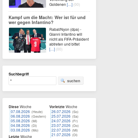
Goldenen
[…]
(00)
Kampf um die Macht: Wer ist für und
wer gegen Infantino?
Rabat/Nyon (dpa) -
Gianni Infantino will
nicht als FIFA-Präsident
abtreten und bittet
[…]
(00)
Suchbegriff
suchen
Diese
Woche
Vorletzte
Woche
07.08.2026
26.07.2026
(Heute)
(So)
06.08.2026
25.07.2026
(Gestern)
(Sa)
05.08.2026
24.07.2026
(Mi)
(Fr)
04.08.2026
23.07.2026
(Di)
(Do)
03.08.2026
22.07.2026
(Mo)
(Mi)
21.07.2026
(Di)
Letzte
Woche