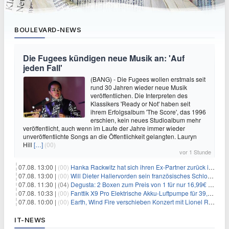
BOULEVARD-NEWS
Die Fugees kündigen neue Musik an: 'Auf
jeden Fall'
(BANG) - Die Fugees wollen erstmals seit
rund 30 Jahren wieder neue Musik
veröffentlichen. Die Interpreten des
Klassikers 'Ready or Not' haben seit
ihrem Erfolgsalbum 'The Score', das 1996
erschien, kein neues Studioalbum mehr
veröffentlicht, auch wenn im Laufe der Jahre immer wieder
unveröffentlichte Songs an die Öffentlichkeit gelangten. Lauryn
Hill
[…]
(00)
vor 1 Stunde
07.08. 13:00 |
(00)
Hanka Rackwitz hat sich ihren Ex-Partner zurück ins Haus geholt
07.08. 13:00 |
(00)
Will Dieter Hallervorden sein französisches Schloss verkaufen?
07.08. 11:30 |
(04)
Degusta: 2 Boxen zum Preis von 1 für nur 16,99€ inkl. Versand
07.08. 10:33 |
(00)
Fanttik X9 Pro Elektrische Akku-Luftpumpe für 39,99€
07.08. 10:00 |
(00)
Earth, Wind Fire verschieben Konzert mit Lionel Richie nach medizinischem Notfall
IT-NEWS