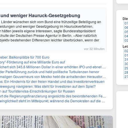
Bund weniger Hauruck-Gesetzgebung
Di
ie Länder wünschen sich vom Bund eine frühzeitige Beteiligung an
0
heidungen und weniger Gesetzgebung im Hauruckverfahren.
0
hätten jeweils eigene Interessen, sagte Bundesratspräsident
0
ulte der Deutschen Presse-Agentur in Berlin. «Aber natürlich
0
objektiv bestehenden Differenzen leichter überbrücken, wenn der
0
Let
vor 32 Minuten
0
0
ieber: Balkonplätze für 700 Euro
3
ory"-Förderung auf eine Milliarde Euro auf
3
 345,6 Millionen Dollar in einer erhöhten IPO und ebnet den Weg für nicht-opioide Schmerztherapie
2
 der Parteiführung zurück und hebt politische Turbulenzen hervor
2
eurs von Mexiko hebt die anhaltenden Herausforderungen in der Governance und im Geschäftsumfeld hervor
2
: Ein Hindernis für den freien Handel und das Investorenvertrauen
ewegung navigieren: Was steht für Investoren auf dem Spiel?
auf Touristenvisa-Einschränkungen für Russen
t die Regierungsfinanzierung angesichts des bevorstehenden Ferienbeginns
 steht im Mittelpunkt, während die Demokraten auf die Mehrheit im Repräsentantenhaus zielen