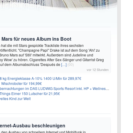
 Mars für neues Album ins Boot
hat die mit Stars gespickte Trackliste ihres sechsten
öffentlicht. "Champagne Papi" Drake ist auf dem Song 'Ahí' zu
runo Mars auf 'Still' mitwirkt. Außerdem sind Judeline und
y Wow' zu hören. Cigarettes After Sex-Sänger und Gitarrist Greg
 auf dem Albumabschluss 'Después de
[…]
(00)
vor 12 Stunden
 kg Energieklasse A-10% 1400 U/Min für 289,97€
Wischroboter für 194,99€
nachtungen im DAS LUDWIG Sports Resort inkl. HP + Wellness ab 174€ p.P.
hings Eimer 150 Lutscher für 21,95€
eites Kind zur Welt
nternet-Ausbau beschleunigen
m den Ausbau von schnellem Internet und Mobilfunk in