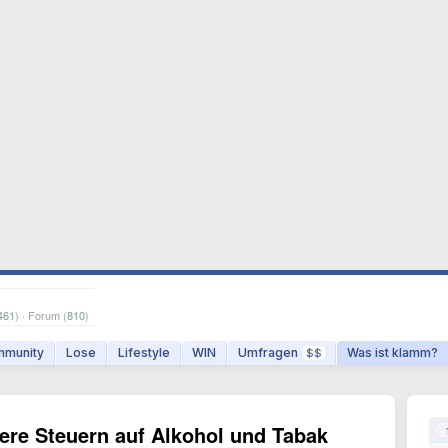
461
) · Forum (
810
)
munity
Lose
Lifestyle
WIN
Umfragen
Was ist klamm?
$$
here Steuern auf Alkohol und Tabak