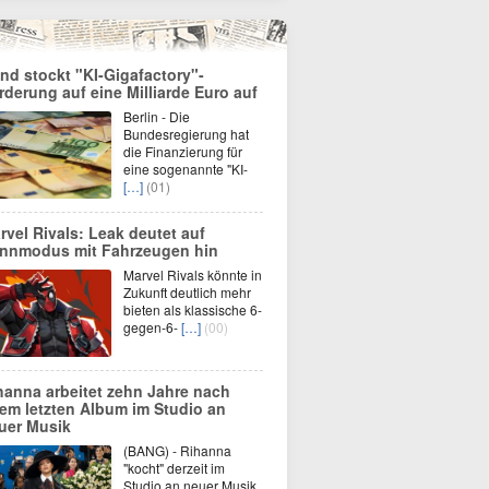
nd stockt "KI-Gigafactory"-
rderung auf eine Milliarde Euro auf
Berlin - Die
Bundesregierung hat
die Finanzierung für
eine sogenannte "KI-
[…]
(01)
rvel Rivals: Leak deutet auf
nnmodus mit Fahrzeugen hin
Marvel Rivals könnte in
Zukunft deutlich mehr
bieten als klassische 6-
gegen-6-
[…]
(00)
hanna arbeitet zehn Jahre nach
rem letzten Album im Studio an
uer Musik
(BANG) - Rihanna
"kocht" derzeit im
Studio an neuer Musik.