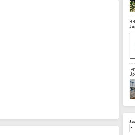
HB
Ju
iP
Up
Suc