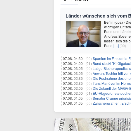
Länder wünschen sich vom 
Berlin (dpa) - D
wichtigen Entsc
Bund und Länder 
Andreas Bovensch
lassen sich die 
Bund
[…]
(00)
07.08. 04:30 |
(00)
Spanien im Finsternis-F
07.08. 04:00 |
(01)
Bund stockt "KI-Gigafact
07.08. 03:05 |
(00)
Latigo Biotherapeutics sichert sich
07.08. 03:05 |
(00)
Anwars Tochter tritt von
07.08. 02:35 |
(00)
Die Festnahme des ehemaligen Gouvern
07.08. 02:35 |
(00)
Irans Manöver im Hormus
07.08. 02:05 |
(00)
Die Zukunft der MAGA-B
07.08. 02:00 |
(01)
EU-Abgeordnete pochen 
07.08. 01:05 |
(00)
Senator Cramer priorisier
07.08. 01:05 |
(00)
Zwischenwahlen: Erschwinglichkeit