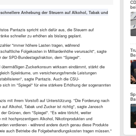
CD
be
ne schnellere Anhebung der Steuern auf Alkohol, Tabak und
istos Pantazis spricht sich dafür aus, die Steuern auf
änke schneller zu erhöhen als bislang geplant.
szahler "immer höhere Lasten tragen, während
Tr
chaftliche Folgekosten in Milliardenhöhe verursacht", sagte
Be
er der SPD-Bundestagsfraktion, dem "Spiegel".
d übermäßigen Zuckerkonsum wirksam eindämmt, stärkt die
gleich Spielräume, um versicherungsfremde Leistungen
stabilisieren", sagte Pantazis. Auch die CSU-
e sich im "Spiegel" für eine stärkere Erhöhung der sogenannten
Sp
Ba
zis mit ihrem Vorstoß auf Unterstützung. "Die Forderung nach
auf Alkohol, Tabak und Zucker ist richtig", sagte Janosch
der Grünen, dem "Spiegel". "Es wäre töricht, weiter
 mit hochprozentigem Alkohol, Nikotinprodukten und
iarden verdienen - während andere durch genau diese Produkte
wie auch Betriebe die Folgebehandlungskosten tragen müssen."