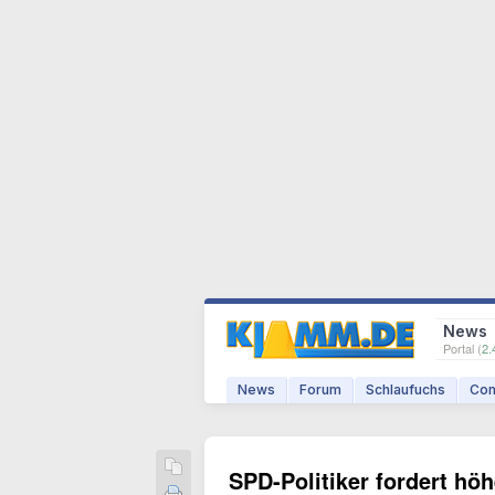
News
Portal (
2.
News
Forum
Schlaufuchs
Com
SPD-Politiker fordert hö