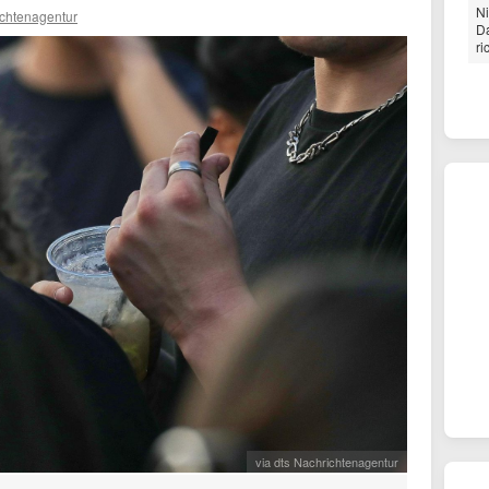
Ni
ichtenagentur
Da
ri
via dts Nachrichtenagentur