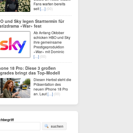
Fans warten bereits
seit
[…]
(00)
O und Sky legen Starttermin für
stizdrama «War» fest
Ab Anfang Oktober
schicken HBO und Sky
ihre gemeinsame
Prestigeproduktion
«War» mit Dominic
[…]
(00)
hone 18 Pro: Diese 3 großen
grades bringt das Top-Modell
Diesen Herbst steht die
Präsentation des
neuen iPhone 18 Pro
an. Laut
[…]
(00)
hbegriff
suchen