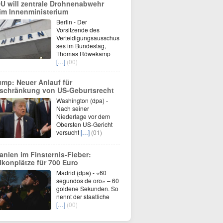
U will zentrale Drohnenabwehr
im Innenministerium
Berlin - Der
Vorsitzende des
Verteidigungsausschus
ses im Bundestag,
Thomas Röwekamp
[…]
(00)
ump: Neuer Anlauf für
schränkung von US-Geburtsrecht
Washington (dpa) -
Nach seiner
Niederlage vor dem
Obersten US-Gericht
versucht
[…]
(01)
anien im Finsternis-Fieber:
lkonplätze für 700 Euro
Madrid (dpa) - «60
segundos de oro» – 60
goldene Sekunden. So
nennt der staatliche
[…]
(00)