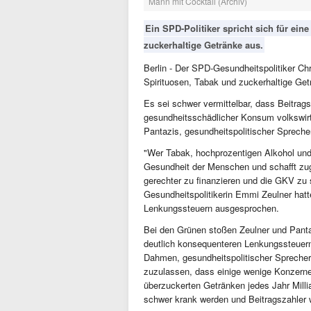
Mann mit Cocktail (Archiv)
Ein SPD-Politiker spricht sich für ei
zuckerhaltige Getränke aus.
Berlin - Der SPD-Gesundheitspolitiker Chr
Spirituosen, Tabak und zuckerhaltige Getr
Es sei schwer vermittelbar, dass Beitrag
gesundheitsschädlicher Konsum volkswirts
Pantazis, gesundheitspolitischer Sprech
"Wer Tabak, hochprozentigen Alkohol un
Gesundheit der Menschen und schafft zu
gerechter zu finanzieren und die GKV zu 
Gesundheitspolitikerin Emmi Zeulner hatt
Lenkungssteuern ausgesprochen.
Bei den Grünen stoßen Zeulner und Panta
deutlich konsequenteren Lenkungssteuern 
Dahmen, gesundheitspolitischer Sprecher 
zuzulassen, dass einige wenige Konzerne
überzuckerten Getränken jedes Jahr Mill
schwer krank werden und Beitragszahler 