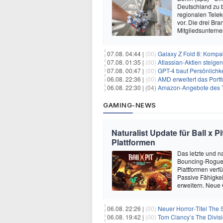
Deutschland zu 
regionalen Telek
vor. Die drei B
Mitgliedsuntern
07.08. 04:44 |
(00)
Galaxy Z Fold 8: Kompak
07.08. 01:35 |
(00)
Atlassian-Aktien steig
07.08. 00:47 |
(00)
GPT-4 baut Persönlichk
06.08. 22:36 |
(00)
AMD erweitert das Portf
06.08. 22:30 |
(04)
Amazon-Angebote des T
GAMING-NEWS
Naturalist Update für Ball x P
Plattformen
Das letzte und na
Bouncing-Roguelit
Plattformen verf
Passive Fähigkei
erweitern. Neue
06.08. 22:26 |
(00)
Neuer Horror‑Titel The S
06.08. 19:42 |
(00)
Tom Clancy’s The Divisi