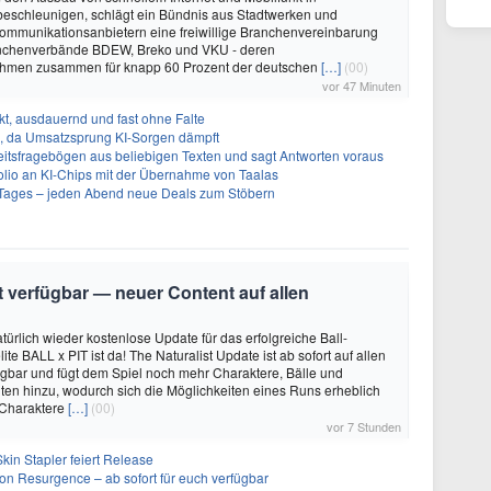
beschleunigen, schlägt ein Bündnis aus Stadtwerken und
ommunikationsanbietern eine freiwillige Branchenvereinbarung
ranchenverbände BDEW, Breko und VKU - deren
ehmen zusammen für knapp 60 Prozent der deutschen
[…]
(00)
vor 47 Minuten
t, ausdauernd und fast ohne Falte
en, da Umsatzsprung KI-Sorgen dämpft
eitsfragebögen aus beliebigen Texten und sagt Antworten voraus
olio an KI-Chips mit der Übernahme von Taalas
ages – jeden Abend neue Deals zum Stöbern
it verfügbar — neuer Content auf allen
türlich wieder kostenlose Update für das erfolgreiche Ball-
e BALL x PIT ist da! The Naturalist Update ist ab sofort auf allen
ügbar und fügt dem Spiel noch mehr Charaktere, Bälle und
ten hinzu, wodurch sich die Möglichkeiten eines Runs erheblich
 Charaktere
[…]
(00)
vor 7 Stunden
kin Stapler feiert Release
on Resurgence – ab sofort für euch verfügbar