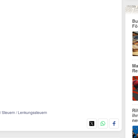
Bu
Fö
Ma
Re
Ri
t / Steuern / Lenkungssteuern
ih
ne