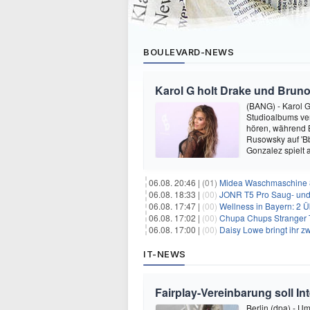
BOULEVARD-NEWS
Karol G holt Drake und Bruno
(BANG) - Karol G 
Studioalbums ver
hören, während B
Rusowsky auf 'Bb
Gonzalez spielt
06.08. 20:46 |
(01)
Midea Waschmaschine 8
06.08. 18:33 |
(00)
JONR T5 Pro Saug- und 
06.08. 17:47 |
(00)
Wellness in Bayern: 2 Über
06.08. 17:02 |
(00)
Chupa Chups Stranger T
06.08. 17:00 |
(00)
Daisy Lowe bringt ihr zw
IT-NEWS
Fairplay-Vereinbarung soll I
Berlin (dpa) - U