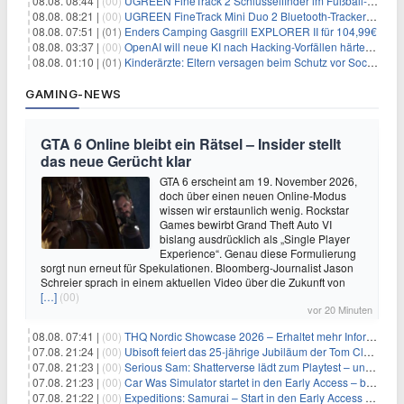
08.08. 08:44 |
(00)
UGREEN FineTrack 2 Schlüsselfinder im Fußball-Design für 10,98€
08.08. 08:21 |
(00)
UGREEN FineTrack Mini Duo 2 Bluetooth-Tracker 4er-Pack für 28,99€
08.08. 07:51 |
(01)
Enders Camping Gasgrill EXPLORER II für 104,99€
08.08. 03:37 |
(00)
OpenAI will neue KI nach Hacking-Vorfällen härter überwachen
08.08. 01:10 |
(01)
Kinderärzte: Eltern versagen beim Schutz vor Social Media
GAMING-NEWS
GTA 6 Online bleibt ein Rätsel – Insider stellt
das neue Gerücht klar
GTA 6 erscheint am 19. November 2026,
doch über einen neuen Online-Modus
wissen wir erstaunlich wenig. Rockstar
Games bewirbt Grand Theft Auto VI
bislang ausdrücklich als „Single Player
Experience“. Genau diese Formulierung
sorgt nun erneut für Spekulationen. Bloomberg-Journalist Jason
Schreier sprach in einem aktuellen Video über die Zukunft von
[…]
(00)
vor 20 Minuten
08.08. 07:41 |
(00)
THQ Nordic Showcase 2026 – Erhaltet mehr Informationen
07.08. 21:24 |
(00)
Ubisoft feiert das 25-jährige Jubiläum der Tom Clancy’s Ghost Recon-Reihe
07.08. 21:23 |
(00)
Serious Sam: Shatterverse lädt zum Playtest – und erscheint schon bald!
07.08. 21:23 |
(00)
Car Was Simulator startet in den Early Access – bald gehts los!
07.08. 21:22 |
(00)
Expeditions: Samurai – Start in den Early Access ab heute im feudalen Japan