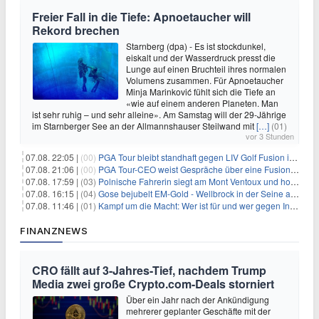
Freier Fall in die Tiefe: Apnoetaucher will
Rekord brechen
Starnberg (dpa) - Es ist stockdunkel,
eiskalt und der Wasserdruck presst die
Lunge auf einen Bruchteil ihres normalen
Volumens zusammen. Für Apnoetaucher
Minja Marinković fühlt sich die Tiefe an
«wie auf einem anderen Planeten. Man
ist sehr ruhig – und sehr alleine». Am Samstag will der 29-Jährige
im Starnberger See an der Allmannshauser Steilwand mit
[…]
(01)
vor 3 Stunden
07.08. 22:05 |
(00)
PGA Tour bleibt standhaft gegen LIV Golf Fusion in einem sich wandelnden Sportumfeld
07.08. 21:06 |
(00)
PGA Tour-CEO weist Gespräche über eine Fusion mit LIV Golf zurück und bekräftigt die Wettbewerbslandschaft
07.08. 17:59 |
(03)
Polnische Fahrerin siegt am Mont Ventoux und holt Tour-Gelb
07.08. 16:15 |
(04)
Gose bejubelt EM-Gold - Wellbrock in der Seine ausgebremst
07.08. 11:46 |
(01)
Kampf um die Macht: Wer ist für und wer gegen Infantino?
FINANZNEWS
CRO fällt auf 3-Jahres-Tief, nachdem Trump
Media zwei große Crypto.com-Deals storniert
Über ein Jahr nach der Ankündigung
mehrerer geplanter Geschäfte mit der