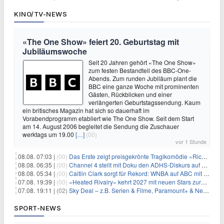
KINO/TV-NEWS
«The One Show» feiert 20. Geburtstag mit
Jubiläumswoche
Seit 20 Jahren gehört «The One Show»
zum festen Bestandteil des BBC-One-
Abends. Zum runden Jubiläum plant die
BBC eine ganze Woche mit prominenten
Gästen, Rückblicken und einer
verlängerten Geburtstagssendung. Kaum
ein britisches Magazin hat sich so dauerhaft im
Vorabendprogramm etabliert wie The One Show. Seit dem Start
am 14. August 2006 begleitet die Sendung die Zuschauer
werktags um 19.00
[…]
(00)
vor 1 Stunde
08.08. 07:03 |
(00)
Das Erste zeigt preisgekrönte Tragikomödie «Rickerl» als Free-TV-Premiere
08.08. 06:35 |
(00)
Channel 4 stellt mit Doku den ADHS-Diskurs auf den Prüfstand
08.08. 05:34 |
(00)
Caitlin Clark sorgt für Rekord: WNBA auf ABC mit 2,5 Millionen Zuschauern
07.08. 19:39 |
(00)
«Heated Rivalry» kehrt 2027 mit neuen Stars zurück
07.08. 19:11 |
(02)
Sky Deal – z.B. Serien & Filme, Paramount+ & Netflix für 19,99€/Monat
SPORT-NEWS