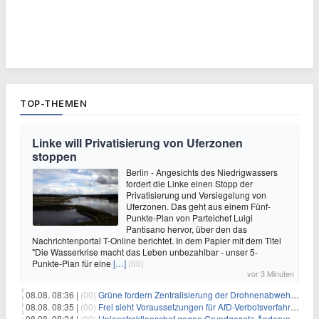
TOP-THEMEN
Linke will Privatisierung von Uferzonen
stoppen
Berlin - Angesichts des Niedrigwassers
fordert die Linke einen Stopp der
Privatisierung und Versiegelung von
Uferzonen. Das geht aus einem Fünf-
Punkte-Plan von Parteichef Luigi
Pantisano hervor, über den das
Nachrichtenportal T-Online berichtet. In dem Papier mit dem Titel
"Die Wasserkrise macht das Leben unbezahlbar - unser 5-
Punkte-Plan für eine
[…]
(00)
vor 3 Minuten
08.08. 08:36 |
(00)
Grüne fordern Zentralisierung der Drohnenabwehr bei Bundespolizei
08.08. 08:35 |
(00)
Frei sieht Voraussetzungen für AfD-Verbotsverfahren nicht gegeben
08.08. 08:24 |
(00)
Unionsfraktionschef gegen Grundgesetz-Änderung für queere Rechte