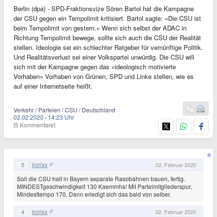
Berlin (dpa) - SPD-Fraktionsvize Sören Bartol hat die Kampagne
der CSU gegen ein Tempolimit kritisiert. Bartol sagte: «Die CSU ist
beim Tempolimit von gestern.» Wenn sich selbst der ADAC in
Richtung Tempolimit bewege, sollte sich auch die CSU der Realität
stellen. Ideologie sei ein schlechter Ratgeber für vernünftige Politik.
Und Realitätsverlust sei einer Volkspartei unwürdig. Die CSU will
sich mit der Kampagne gegen das «ideologisch motivierte
Vorhaben» Vorhaben von Grünen, SPD und Linke stellen, wie es
auf einer Internetseite heißt.
Verkehr / Parteien / CSU / Deutschland
02.02.2020
·
14:23 Uhr
[5 Kommentare]
ircrixx
5
02. Februar 2020
Soll die CSU halt in Bayern separate Rasobahnen bauen, fertig.
MINDESTgeschwindigkeit 130 Kaemmha! Mit Parteimitgliederspur,
Mindesttempo 170. Dann erledigt sich das bald von selber.
ircrixx
4
02. Februar 2020