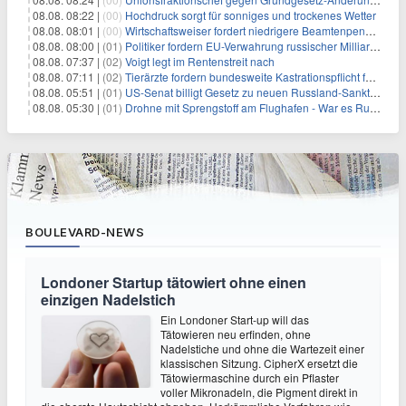
08.08. 08:22 |
(00)
Hochdruck sorgt für sonniges und trockenes Wetter
08.08. 08:01 |
(00)
Wirtschaftsweiser fordert niedrigere Beamtenpensionen
08.08. 08:00 |
(01)
Politiker fordern EU-Verwahrung russischer Milliarden
08.08. 07:37 |
(02)
Voigt legt im Rentenstreit nach
08.08. 07:11 |
(02)
Tierärzte fordern bundesweite Kastrationspflicht für Katzen
08.08. 05:51 |
(01)
US-Senat billigt Gesetz zu neuen Russland-Sanktionen
08.08. 05:30 |
(01)
Drohne mit Sprengstoff am Flughafen - War es Russland?
BOULEVARD-NEWS
Londoner Startup tätowiert ohne einen
einzigen Nadelstich
Ein Londoner Start-up will das
Tätowieren neu erfinden, ohne
Nadelstiche und ohne die Wartezeit einer
klassischen Sitzung. CipherX ersetzt die
Tätowiermaschine durch ein Pflaster
voller Mikronadeln, die Pigment direkt in