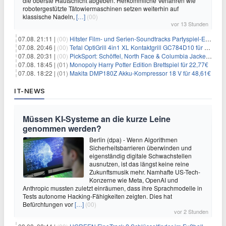
die oberste Hautschicht abgeben. Herkömmliche Verfahren wie
robotergestützte Tätowiermaschinen setzen weiterhin auf
klassische Nadeln,
[…]
(00)
vor 13 Stunden
07.08. 21:11 |
(00)
Hitster Film- und Serien-Soundtracks Partyspiel-Erweiterung für 6,99€
07.08. 20:46 |
(00)
Tefal OptiGrill 4in1 XL Kontaktgrill GC784D10 für 239,99€
07.08. 20:31 |
(00)
PickSport: Schöffel, North Face & Columbia Jacken ab 39,60€
07.08. 18:45 |
(01)
Monopoly Harry Potter Edition Brettspiel für 22,77€
07.08. 18:22 |
(01)
Makita DMP180Z Akku-Kompressor 18 V für 48,61€
IT-NEWS
Müssen KI-Systeme an die kurze Leine
genommen werden?
Berlin (dpa) - Wenn Algorithmen
Sicherheitsbarrieren überwinden und
eigenständig digitale Schwachstellen
ausnutzen, ist das längst keine reine
Zukunftsmusik mehr. Namhafte US-Tech-
Konzerne wie Meta, OpenAI und
Anthropic mussten zuletzt einräumen, dass ihre Sprachmodelle in
Tests autonome Hacking-Fähigkeiten zeigten. Dies hat
Befürchtungen vor
[…]
(00)
vor 2 Stunden