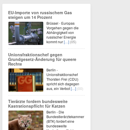
EU-Importe von russischem Gas
steigen um 14 Prozent
Brüssel - Europas
Vorgehen gegen die
Abhängigkeit von
russischer Energie
kommt nur
[…]
(05)
Unionsfraktionschef gegen
Grundgesetz-Änderung für queere
Rechte
Berlin -
Unionsfraktionschef
Thorsten Frei (CDU)
spricht sich dagegen
aus, ein Verbot
[…]
(00)
Tierärzte fordern bundesweite
Kastrationspflicht für Katzen
Berlin - Die
Bundestierärztekammer
(BTK) fordert eine
bundesweite