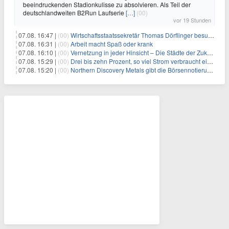
beeindruckenden Stadionkulisse zu absolvieren. Als Teil der
deutschlandweiten B2Run Laufserie
[…]
(00)
vor 19 Stunden
07.08. 16:47 |
(00)
Wirtschaftsstaatssekretär Thomas Dörflinger besucht Handwerksbetrieb im Kammerbezirk Freiburg
07.08. 16:31 |
(00)
Arbeit macht Spaß oder krank
07.08. 16:10 |
(00)
Vernetzung in jeder Hinsicht – Die Städte der Zukunft sind grün-blau
07.08. 15:29 |
(00)
Drei bis zehn Prozent, so viel Strom verbraucht ein Aufzug im Gebäude
07.08. 15:20 |
(00)
Northern Discovery Metals gibt die Börsennotierung an der Frankfurter Wertpapierbörse bekannt