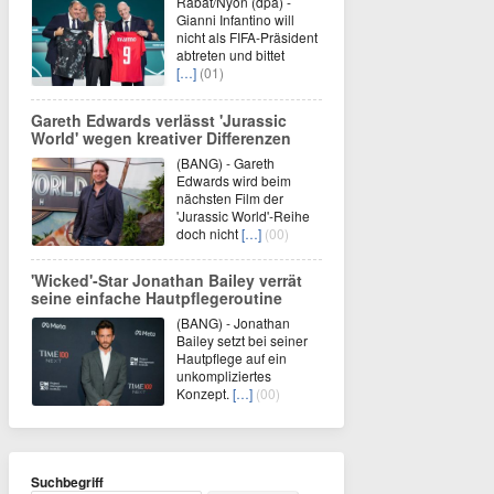
Rabat/Nyon (dpa) -
Gianni Infantino will
nicht als FIFA-Präsident
abtreten und bittet
[…]
(01)
Gareth Edwards verlässt 'Jurassic
World' wegen kreativer Differenzen
(BANG) - Gareth
Edwards wird beim
nächsten Film der
'Jurassic World'-Reihe
doch nicht
[…]
(00)
'Wicked'-Star Jonathan Bailey verrät
seine einfache Hautpflegeroutine
(BANG) - Jonathan
Bailey setzt bei seiner
Hautpflege auf ein
unkompliziertes
Konzept.
[…]
(00)
Suchbegriff