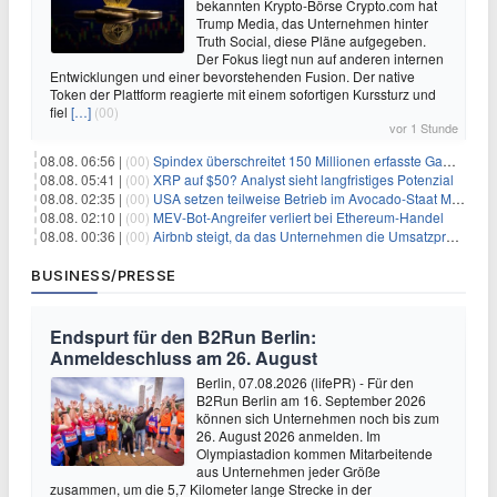
bekannten Krypto-Börse Crypto.com hat
Trump Media, das Unternehmen hinter
Truth Social, diese Pläne aufgegeben.
Der Fokus liegt nun auf anderen internen
Entwicklungen und einer bevorstehenden Fusion. Der native
Token der Plattform reagierte mit einem sofortigen Kurssturz und
fiel
[…]
(00)
vor 1 Stunde
08.08. 06:56 |
(00)
Spindex überschreitet 150 Millionen erfasste Gaming-Ereignisse in Echtzeit-Datenpipeline
08.08. 05:41 |
(00)
XRP auf $50? Analyst sieht langfristiges Potenzial
08.08. 02:35 |
(00)
USA setzen teilweise Betrieb im Avocado-Staat Michoacán in Mexiko wieder in Gang
08.08. 02:10 |
(00)
MEV-Bot-Angreifer verliert bei Ethereum-Handel
08.08. 00:36 |
(00)
Airbnb steigt, da das Unternehmen die Umsatzprognose anhebt und starkes Wachstum signalisiert
BUSINESS/PRESSE
Endspurt für den B2Run Berlin:
Anmeldeschluss am 26. August
Berlin, 07.08.2026 (lifePR) - Für den
B2Run Berlin am 16. September 2026
können sich Unternehmen noch bis zum
26. August 2026 anmelden. Im
Olympiastadion kommen Mitarbeitende
aus Unternehmen jeder Größe
zusammen, um die 5,7 Kilometer lange Strecke in der