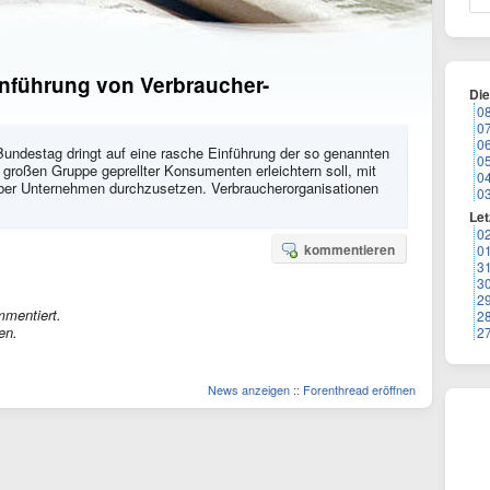
inführung von Verbraucher-
Di
0
0
0
 Bundestag dringt auf eine rasche Einführung der so genannten
0
r großen Gruppe geprellter Konsumenten erleichtern soll, mit
0
über Unternehmen durchzusetzen. Verbraucherorganisationen
0
Let
0
kommentieren
0
3
3
2
mmentiert.
2
en.
2
News anzeigen
::
Forenthread eröffnen