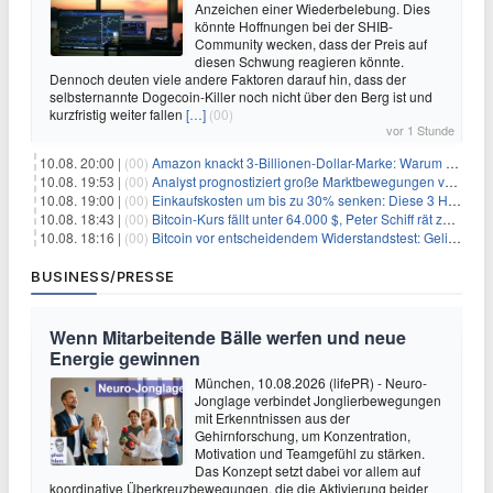
Anzeichen einer Wiederbelebung. Dies
könnte Hoffnungen bei der SHIB-
Community wecken, dass der Preis auf
diesen Schwung reagieren könnte.
Dennoch deuten viele andere Faktoren darauf hin, dass der
selbsternannte Dogecoin-Killer noch nicht über den Berg ist und
kurzfristig weiter fallen
[…]
(00)
vor 1 Stunde
10.08. 20:00 |
(00)
Amazon knackt 3-Billionen-Dollar-Marke: Warum Anleger jetzt nachkaufen
10.08. 19:53 |
(00)
Analyst prognostiziert große Marktbewegungen vor Q4 in ruhigem Kryptomarkt
10.08. 19:00 |
(00)
Einkaufskosten um bis zu 30% senken: Diese 3 Hebel funktionieren wirklich
10.08. 18:43 |
(00)
Bitcoin-Kurs fällt unter 64.000 $, Peter Schiff rät zum Verkauf
10.08. 18:16 |
(00)
Bitcoin vor entscheidendem Widerstandstest: Gelingt der Durchbruch?
BUSINESS/PRESSE
Wenn Mitarbeitende Bälle werfen und neue
Energie gewinnen
München, 10.08.2026 (lifePR) - Neuro-
Jonglage verbindet Jonglierbewegungen
mit Erkenntnissen aus der
Gehirnforschung, um Konzentration,
Motivation und Teamgefühl zu stärken.
Das Konzept setzt dabei vor allem auf
koordinative Überkreuzbewegungen, die die Aktivierung beider