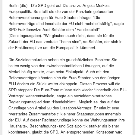
Berlin (dts) - Die SPD geht auf Distanz zu Angela Merkels
Europapolitik. So stellt sie die von der Kanzlerin geforderten
Reformvereinbarungen für Euro-Staaten infrage: "Die
Reformverträge sind innerhalb der EU nicht mehrheitsfähig", sagte
SPD-Fraktionsvize Axel Schäfer dem "Handelsblatt"
(Dienstagausgabe). "Wir glauben auch nicht, dass sie für die
Zukunft der EU das zentrale Thema sind", so Schäfer, der sich in
der Fraktionsspitze um die Europapolitik kümmert.
Die Sozialdemokraten sehen ein grundsätzliches Problem: Sie
halten wenig von den zwischenstaatlichen Lösungen, auf die
Merkel häufig setzte, etwa beim Fiskalpakt. Auch mit den
Reformverträgen könnten sich die Euro-Staaten von den übrigen
EU-Ländern ein Stück weiter abkoppeln. Diesen Prozess will die
SPD stoppen: Die Euro-Zone müsse sich wieder "innerhalb des EU-
Vertrags" weiterentwickeln, sagte ein sozialdemokratisches
Regierungsmitglied dem "Handelsblatt". Möglich sei das auf der
Grundlage von Artikel 20 des Lissabon-Vertrags: Er erlaubt eine
"verstärkte Zusammenarbeit" kleinerer Staatengruppen innerhalb
der EU. Auf dieser Rechtsgrundlage könne die Währungsunion ihre
Haushalts-, Beschäftigungs- und Sozialpolitik stärker als bisher
koordinieren, glaubt die SPD. An entsprechenden Konzepten wird