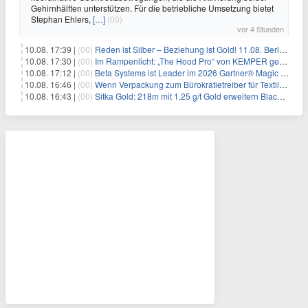
Gehirnhälften unterstützen. Für die betriebliche Umsetzung bietet
Stephan Ehlers,
[…]
(00)
vor 4 Stunden
10.08. 17:39 |
(00)
Reden ist Silber – Beziehung ist Gold! 11.08. Berlin – 18:30 Uhr
10.08. 17:30 |
(00)
Im Rampenlicht: „The Hood Pro“ von KEMPER gewinnt den Red Dot Design Award 2026
10.08. 17:12 |
(00)
Beta Systems ist Leader im 2026 Gartner® Magic Quadrant™ für Service Orchestration and Automation Platforms (SOAP)
10.08. 16:46 |
(00)
Wenn Verpackung zum Bürokratietreiber für Textilunternehmen wird
10.08. 16:43 |
(00)
Sitka Gold: 218m mit 1,25 g/t Gold erweitern Blackjack massiv