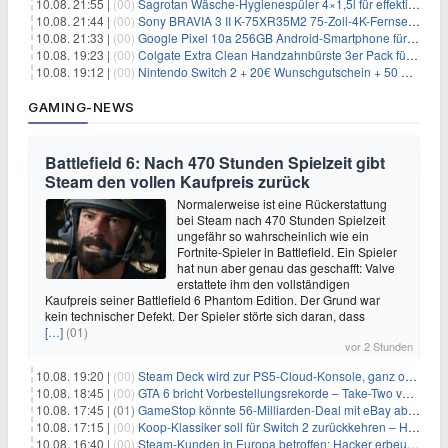
10.08. 21:55 |
(00)
Sagrotan Wäsche-Hygienespüler 4×1,5l für effektiv 10,76€
10.08. 21:44 |
(00)
Sony BRAVIA 3 II K-75XR35M2 75-Zoll-4K-Fernseher für 1359€
10.08. 21:33 |
(00)
Google Pixel 10a 256GB Android-Smartphone für 449€
10.08. 19:23 |
(00)
Colgate Extra Clean Handzahnbürste 3er Pack für 1,25€
10.08. 19:12 |
(00)
Nintendo Switch 2 + 20€ Wunschgutschein + 50 GB 5G + Alles-Flat im Vodafone-Netz für 19,99€/Monat – eff. 1,03€/Monat
GAMING-NEWS
Battlefield 6: Nach 470 Stunden Spielzeit gibt
Steam den vollen Kaufpreis zurück
Normalerweise ist eine Rückerstattung
bei Steam nach 470 Stunden Spielzeit
ungefähr so wahrscheinlich wie ein
Fortnite-Spieler in Battlefield. Ein Spieler
hat nun aber genau das geschafft: Valve
erstattete ihm den vollständigen
Kaufpreis seiner Battlefield 6 Phantom Edition. Der Grund war
kein technischer Defekt. Der Spieler störte sich daran, dass
[…]
(01)
vor 2 Stunden
10.08. 19:20 |
(00)
Steam Deck wird zur PS5-Cloud-Konsole, ganz ohne eigener PlayStation 5
10.08. 18:45 |
(00)
GTA 6 bricht Vorbestellungsrekorde – Take-Two verrät trotzdem keine Zahlen
10.08. 17:45 |
(01)
GameStop könnte 56-Milliarden-Deal mit eBay abblasen, doch Ryan Cohen gibt nicht auf
10.08. 17:15 |
(00)
Koop-Klassiker soll für Switch 2 zurückkehren – Händler nennt bereits einen Release-Termin
10.08. 16:40 |
(00)
Steam-Kunden in Europa betroffen: Hacker erbeuten Namen und Adressen bei Valve-Partner