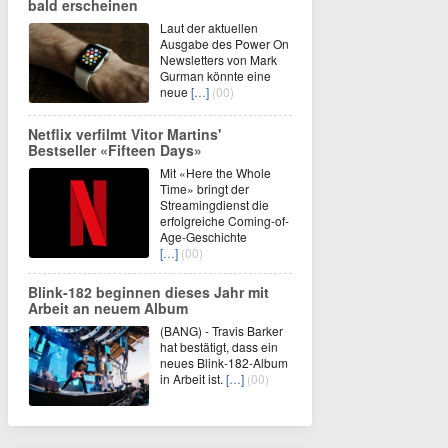
bald erscheinen
Laut der aktuellen
Ausgabe des Power On
Newsletters von Mark
Gurman könnte eine
neue
[…]
(00)
Netflix verfilmt Vitor Martins'
Bestseller «Fifteen Days»
Mit «Here the Whole
Time» bringt der
Streamingdienst die
erfolgreiche Coming-of-
Age-Geschichte
[…]
(00)
Blink-182 beginnen dieses Jahr mit
Arbeit an neuem Album
(BANG) - Travis Barker
hat bestätigt, dass ein
neues Blink-182-Album
in Arbeit ist.
[…]
(00)