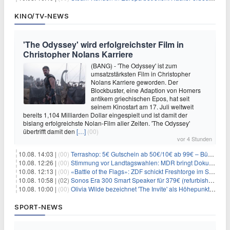
KINO/TV-NEWS
'The Odyssey' wird erfolgreichster Film in
Christopher Nolans Karriere
(BANG) - 'The Odyssey' ist zum
umsatzstärksten Film in Christopher
Nolans Karriere geworden. Der
Blockbuster, eine Adaption von Homers
antikem griechischen Epos, hat seit
seinem Kinostart am 17. Juli weltweit
bereits 1,104 Milliarden Dollar eingespielt und ist damit der
bislang erfolgreichste Nolan-Film aller Zeiten. 'The Odyssey'
übertrifft damit den
[…]
(00)
vor 4 Stunden
10.08. 14:03 |
(00)
Terrashop: 5€ Gutschein ab 50€/10€ ab 99€ – Bücher & Co ab 99 Cent
10.08. 12:26 |
(00)
Stimmung vor Landtagswahlen: MDR bringt Doku «Wut. Hüben wie drüben»
10.08. 12:13 |
(00)
«Battle of the Flags»: ZDF schickt Freshtorge im September On Air
10.08. 10:58 |
(02)
Sonos Era 300 Smart Speaker für 379€ (refurbished 309€) – Dolby Atmos, BT/WLAN, 3D-Audio, schwarz od. weiß
10.08. 10:00 |
(00)
Olivia Wilde bezeichnet 'The Invite' als Höhepunkt ihrer Karriere
SPORT-NEWS