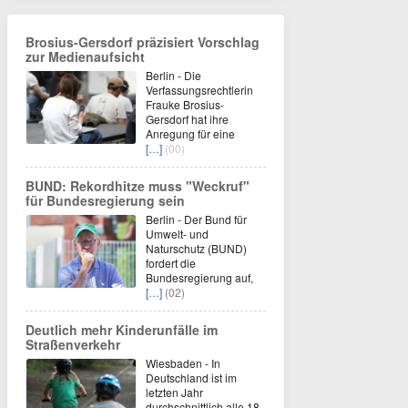
Brosius-Gersdorf präzisiert Vorschlag
zur Medienaufsicht
Berlin - Die
Verfassungsrechtlerin
Frauke Brosius-
Gersdorf hat ihre
Anregung für eine
[…]
(00)
BUND: Rekordhitze muss "Weckruf"
für Bundesregierung sein
Berlin - Der Bund für
Umwelt- und
Naturschutz (BUND)
fordert die
Bundesregierung auf,
[…]
(02)
Deutlich mehr Kinderunfälle im
Straßenverkehr
Wiesbaden - In
Deutschland ist im
letzten Jahr
durchschnittlich alle 18