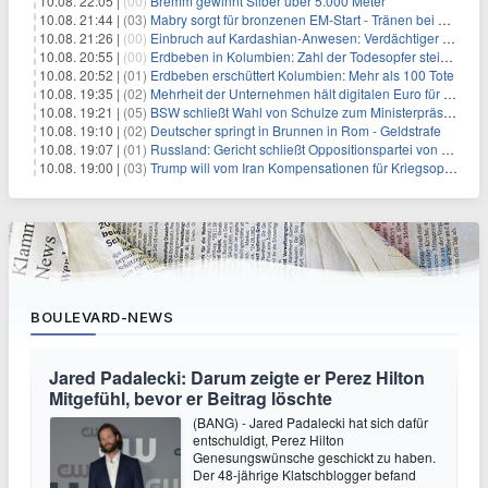
10.08. 22:05 |
(00)
Bremm gewinnt Silber über 5.000 Meter
10.08. 21:44 |
(03)
Mabry sorgt für bronzenen EM-Start - Tränen bei Lückenkemper
10.08. 21:26 |
(00)
Einbruch auf Kardashian-Anwesen: Verdächtiger festgenommen
10.08. 20:55 |
(00)
Erdbeben in Kolumbien: Zahl der Todesopfer steigt auf über 100
10.08. 20:52 |
(01)
Erdbeben erschüttert Kolumbien: Mehr als 100 Tote
10.08. 19:35 |
(02)
Mehrheit der Unternehmen hält digitalen Euro für überflüssig
10.08. 19:21 |
(05)
BSW schließt Wahl von Schulze zum Ministerpräsidenten aus
10.08. 19:10 |
(02)
Deutscher springt in Brunnen in Rom - Geldstrafe
10.08. 19:07 |
(01)
Russland: Gericht schließt Oppositionspartei von Parlamentswahl aus
10.08. 19:00 |
(03)
Trump will vom Iran Kompensationen für Kriegsopfer verlangen
BOULEVARD-NEWS
Jared Padalecki: Darum zeigte er Perez Hilton
Mitgefühl, bevor er Beitrag löschte
(BANG) - Jared Padalecki hat sich dafür
entschuldigt, Perez Hilton
Genesungswünsche geschickt zu haben.
Der 48-jährige Klatschblogger befand