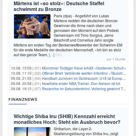
Märtens ist «so stolz»: Deutsche Staffel
schwimmt zu Bronze
Paris (dpa) - Angeführt von Lukas
Märtens reckten die deutschen Bronze-
Gewinner die Arme nach oben und
genossen den Moment auf dem Podest.
Gemeinsam mit Timo Sorgius, Jarno
Bäschnitt und Cornelius Jahn sorgte
Märtens am ersten Tag der Beckenwettbewerbe der Schwimm-EM
für die erste Medaille der deutschen Mannschaft. «Ich bin so stolz
auf das ganze Team,
[…]
(00)
vor 1 Stunde
10.08. 13:09 |
(01)
Münchner Torjäger Kane erhält «Goldenen Schuh»
10.08. 11:10 |
(02)
Offener Brief: Verbände werfen Infantino «Täuschung» vor
09.08. 21:55 |
(04)
Handball-Junioren im Goldrausch: U18 ist Europameister
09.08. 20:58 |
(01)
Nowitzkis erster NBA-Trainer: Don Nelson ist tot
09.08. 19:15 |
(07)
Revanche im Sekundenkrimi: Vollering gewinnt Tour
FINANZNEWS
Wichtige Shiba Inu (SHIB) Kennzahl erreicht
monatliches Hoch: Steht ein Ausbruch bevor?
Shibarium, die Layer-2-
Skalierungslösung von Shiba Inu, zeigt