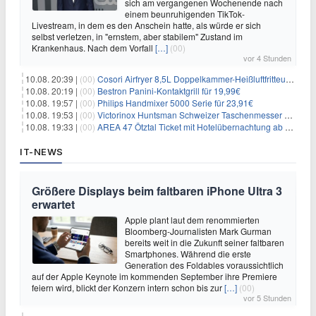
sich am vergangenen Wochenende nach
einem beunruhigenden TikTok-
Livestream, in dem es den Anschein hatte, als würde er sich
selbst verletzen, in "ernstem, aber stabilem" Zustand im
Krankenhaus. Nach dem Vorfall
[…]
(00)
vor 4 Stunden
10.08. 20:39 |
(00)
Cosori Airfryer 8,5L Doppelkammer-Heißluftfritteuse mit Sichtfenster für 139,94€
10.08. 20:19 |
(00)
Bestron Panini-Kontaktgrill für 19,99€
10.08. 19:57 |
(00)
Philips Handmixer 5000 Serie für 23,91€
10.08. 19:53 |
(00)
Victorinox Huntsman Schweizer Taschenmesser mit 15 Funktionen für 31,65€
10.08. 19:33 |
(00)
AREA 47 Ötztal Ticket mit Hotelübernachtung ab 109€ p.P.
IT-NEWS
Größere Displays beim faltbaren iPhone Ultra 3
erwartet
Apple plant laut dem renommierten
Bloomberg-Journalisten Mark Gurman
bereits weit in die Zukunft seiner faltbaren
Smartphones. Während die erste
Generation des Foldables voraussichtlich
auf der Apple Keynote im kommenden September ihre Premiere
feiern wird, blickt der Konzern intern schon bis zur
[…]
(00)
vor 5 Stunden