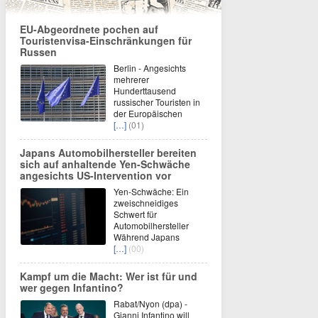
EU-Abgeordnete pochen auf
Touristenvisa-Einschränkungen für
Russen
Berlin - Angesichts
mehrerer
Hunderttausend
russischer Touristen in
der Europäischen
[…]
(01)
Japans Automobilhersteller bereiten
sich auf anhaltende Yen-Schwäche
angesichts US-Intervention vor
Yen-Schwäche: Ein
zweischneidiges
Schwert für
Automobilhersteller
Während Japans
[…]
(00)
Kampf um die Macht: Wer ist für und
wer gegen Infantino?
Rabat/Nyon (dpa) -
Gianni Infantino will