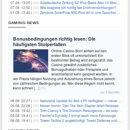
07.08. 13:00 |
(00)
Süddeutsche Zeitung SZ Plus Basis-Abo 10 Wochen für 10€
07.08. 12:50 |
(00)
Wie reagiere ich richtig bei Drohnensichtungen?
07.08. 12:40 |
(00)
Zendure SolarFlow 800 Plus All-in-one Speicher + Zusatzspeicher AB2000L für 618,96€ – 3,84kWh fürs Balkonkraftwerk
GAMING-NEWS
Bonusbedingungen richtig lesen: Die
häufigsten Stolperfallen
Online-Casino-Boni wirken auf den
ersten Blick oft unkompliziert: Ein
bestimmter Betrag wird eingezahlt, das
Casino gewährt zusätzliches
Bonusguthaben oder Freispiele und
anschließend kann gespielt werden. In
der Praxis hängen Nutzung und Auszahlung eines Bonus jedoch
von zahlreichen Bedingungen ab. Wer diese Regeln nicht kennt,
kann schnell
[…]
(00)
vor 2 Stunden
06.08. 22:27 |
(00)
Naturalist Update für Ball x Pit verfügbar — neuer Content auf allen Plattformen
06.08. 22:26 |
(00)
Neuer Horror‑Titel The Skin Stapler feiert Release
06.08. 19:42 |
(00)
Tom Clancy’s The Division Resurgence – ab sofort für euch verfügbar
06.08. 19:41 |
(00)
Farmer’s Dynasty 2 bringt euch neue Fahrzeuge
06.08. 19:41 |
(00)
Tower Tactics 2 angekündigt: Tower Defense und Deckbuilding Kombo kehrt zurück