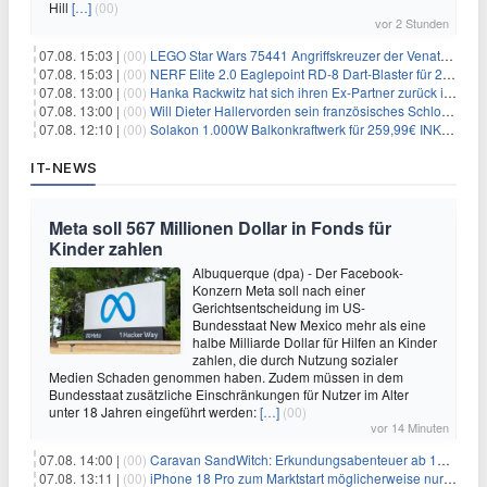
Hill
[…]
(00)
vor 2 Stunden
07.08. 15:03 |
(00)
LEGO Star Wars 75441 Angriffskreuzer der Venator-Klasse für 50,25€
07.08. 15:03 |
(00)
NERF Elite 2.0 Eaglepoint RD-8 Dart-Blaster für 20,49€
07.08. 13:00 |
(00)
Hanka Rackwitz hat sich ihren Ex-Partner zurück ins Haus geholt
07.08. 13:00 |
(00)
Will Dieter Hallervorden sein französisches Schloss verkaufen?
07.08. 12:10 |
(00)
Solakon 1.000W Balkonkraftwerk für 259,99€ INKL. VERSAND! 800W Wechselrichter, bifazial
IT-NEWS
Meta soll 567 Millionen Dollar in Fonds für
Kinder zahlen
Albuquerque (dpa) - Der Facebook-
Konzern Meta soll nach einer
Gerichtsentscheidung im US-
Bundesstaat New Mexico mehr als eine
halbe Milliarde Dollar für Hilfen an Kinder
zahlen, die durch Nutzung sozialer
Medien Schaden genommen haben. Zudem müssen in dem
Bundesstaat zusätzliche Einschränkungen für Nutzer im Alter
unter 18 Jahren eingeführt werden:
[…]
(00)
vor 14 Minuten
07.08. 14:00 |
(00)
Caravan SandWitch: Erkundungsabenteuer ab 13.08. gratis im Epic Games Store
07.08. 13:11 |
(00)
iPhone 18 Pro zum Marktstart möglicherweise nur begrenzt verfügbar