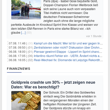
Paris (dpa) - Isabel Gose bejubelte Gold,
Doppel-Champion Florian Wellbrock ließ
sich seine Laune auch vom verpassten
Titel-Hattrick nicht vermiesen: Die
deutschen Freiwasser-Schwimmer
zeigten auch ohne die lange mögliche
perfekte Ausbeute im Knockout Sprint ihre Klasse und weisen vor
dem letzten EM-Rennen in Paris eine starke Bilanz vor. «Ich
glaube
[…]
(00)
vor 1 Stunde
07.08. 11:46 |
(00)
Kampf um die Macht: Wer ist für und wer gegen Infantino?
07.08. 09:50 |
(01)
Zentralisieren oder nicht? Diskussion über Drohnenabwehr
06.08. 18:00 |
(01)
Pienaar gewinnt Etappe - Lippert im Sprint chancenlos
06.08. 17:05 |
(06)
Infantino räumt Fehler ein - UEFA: Ändert nichts an Boykott
06.08. 16:05 |
(02)
Real-Wechsel fix: Diomande ist Leipzigs Rekordtransfer
FINANZNEWS
Goldpreis crashte um 30% – jetzt zeigen neue
Daten: War es berechtigt?
Der Schock: Ein Drittel des Goldwertes
einfach weg Die Goldmärkte erlebten in
den vergangenen Monaten einen der
heftigsten Rücksetzer der jüngeren Zeit.
Der Goldpreis stürzte um knapp ein