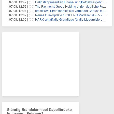
07.08. 13:47 |
(00)
Heliostar präsentiert Finanz- und Betriebsergebnis für das zweite Quartal 2026 mit Goldproduktion und Barreserven in Rekordhöhe
07.08. 12:52 |
(00)
The Payments Group Holding erzielt deutliche Fortschritte bei ihren AI-Projekten
07.08. 12:04 |
(00)
emmiDAY: Streetfoodfestival verbindet Genuss mit Engagement gegen Brustkrebs
07.08. 12:02 |
(00)
Neues OTA-Update für XPENG Modelle: XOS 5.9.5 erweitert Sicherheits-, Lade- und Komfortfunktionen
07.08. 12:00 |
(00)
HARK schafft die Grundlage für die Modernisierung seiner IBM i-Anwendungen
Ständig Brandalarm bei Kapellbrücke
in Luzern - Spinnen?