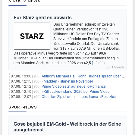
KINO/TV-NEWS
Für Starz geht es abwärts
Das Unternehmen schrieb im zweiten
Quartal einen Verlust von fast 190
Millionen US-Dollar. Der Pay-TV-Sender
Starz verkündete am Freitag die Zahlen
für das zweite Quartal. Der Umsatz sank
von 319,7 auf 307,9 Millionen US-Dollar.
Das operative Minus vergrößerte sich von 42,6 auf 190,6
Millionen US-Dollar. Der Nettoverlust des Unternehmens stieg in
den Monaten April, Mai und Juni 2026 von 42,5
[…]
(00)
vor 1 Stunde
07.08. 13:00 |
(00)
Anthony Michael Hall: John Hughes sprach über eine Fortsetzung von 'The Breakfast Club'
07.08. 12:15 |
(00)
«Madden» startet im November
07.08. 12:12 |
(00)
Prime Video setzt auf neue K-Romanze
07.08. 12:10 |
(00)
«Kill Jackie» startet 2026 bei Prime Video
07.08. 12:07 |
(00)
Christian Zipfel dreht Liebesdrama «Pestizid»
SPORT-NEWS
Gose bejubelt EM-Gold - Wellbrock in der Seine
ausgebremst