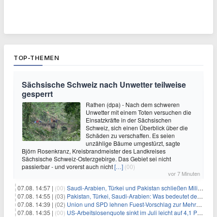
TOP-THEMEN
Sächsische Schweiz nach Unwetter teilweise
gesperrt
Rathen (dpa) - Nach dem schweren
Unwetter mit einem Toten versuchen die
Einsatzkräfte in der Sächsischen
Schweiz, sich einen Überblick über die
Schäden zu verschaffen. Es seien
unzählige Bäume umgestürzt, sagte
Björn Rosenkranz, Kreisbrandmeister des Landkreises
Sächsische Schweiz-Osterzgebirge. Das Gebiet sei nicht
passierbar - und vorerst auch nicht
[…]
(00)
vor 7 Minuten
07.08. 14:57 |
(00)
Saudi-Arabien, Türkei und Pakistan schließen Militärbündnis
07.08. 14:55 |
(03)
Pakistan, Türkei, Saudi-Arabien: Was bedeutet der neue Pakt?
07.08. 14:39 |
(02)
Union und SPD lehnen Fuest-Vorschlag zur Mehrwertsteuer ab
07.08. 14:35 |
(00)
US-Arbeitslosenquote sinkt im Juli leicht auf 4,1 Prozent