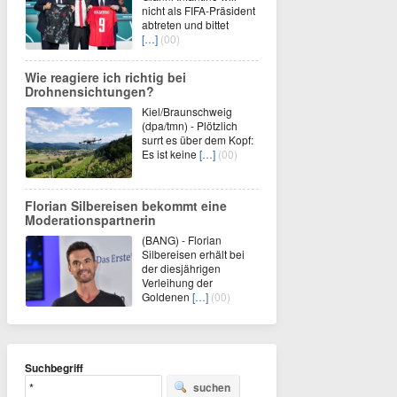
nicht als FIFA-Präsident
abtreten und bittet
[…]
(00)
Wie reagiere ich richtig bei
Drohnensichtungen?
Kiel/Braunschweig
(dpa/tmn) - Plötzlich
surrt es über dem Kopf:
Es ist keine
[…]
(00)
Florian Silbereisen bekommt eine
Moderationspartnerin
(BANG) - Florian
Silbereisen erhält bei
der diesjährigen
Verleihung der
Goldenen
[…]
(00)
Suchbegriff
suchen