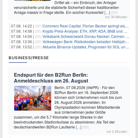
Drittel ab – ein Einbruch, der Anleger
verunsicherte und die etablierte Sicherheit dieser traditionellen
Anlage massiv in Frage stellte. Ein solcher Kursverfall
[…]
(00)
vor 30 Minuten
07.08. 14:22 |
(00)
Commerz Real Capital: Florian Becker springt als Leiter ein
07.08. 14:08 |
(00)
Krypto-Preis-Analyse: ETH, XRP, ADA, BNB und HYPE
07.08. 14:06 |
(00)
Volksbank Schwarzwald-Donau-Neckar: Carmen Wedam übernimmt Aufsichtsratsvorsitz
07.08. 13:36 |
(00)
Volkswagen Bank: Risikokosten belasten Halbjahresergebnis
07.08. 13:02 |
(00)
Aktuelle Binance-Updates, Prognosen für SOL und DOGE: Zusammenfassung vom 7. August
BUSINESS/PRESSE
Endspurt für den B2Run Berlin:
Anmeldeschluss am 26. August
Berlin, 07.08.2026 (lifePR) - Für den
B2Run Berlin am 16. September 2026
können sich Unternehmen noch bis zum
26. August 2026 anmelden. Im
Olympiastadion kommen Mitarbeitende
aus Unternehmen jeder Größe
zusammen, um die 5,7 Kilometer lange Strecke in der
beeindruckenden Stadionkulisse zu absolvieren. Als Teil der
deutschlandweiten B2Run Laufserie
[…]
(00)
vor 2 Stunden