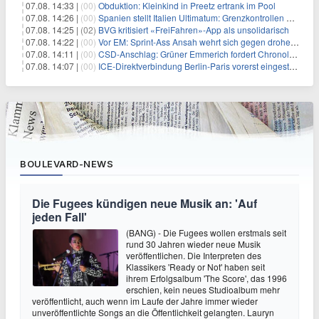
07.08. 14:33 |
(00)
Obduktion: Kleinkind in Preetz ertrank im Pool
07.08. 14:26 |
(00)
Spanien stellt Italien Ultimatum: Grenzkontrollen beenden
07.08. 14:25 |
(02)
BVG kritisiert «FreiFahren»-App als unsolidarisch
07.08. 14:22 |
(00)
Vor EM: Sprint-Ass Ansah wehrt sich gegen drohende Sperre
07.08. 14:11 |
(00)
CSD-Anschlag: Grüner Emmerich fordert Chronologie von Dobrindt
07.08. 14:07 |
(00)
ICE-Direktverbindung Berlin-Paris vorerst eingestellt
BOULEVARD-NEWS
Die Fugees kündigen neue Musik an: 'Auf
jeden Fall'
(BANG) - Die Fugees wollen erstmals seit
rund 30 Jahren wieder neue Musik
veröffentlichen. Die Interpreten des
Klassikers 'Ready or Not' haben seit
ihrem Erfolgsalbum 'The Score', das 1996
erschien, kein neues Studioalbum mehr
veröffentlicht, auch wenn im Laufe der Jahre immer wieder
unveröffentlichte Songs an die Öffentlichkeit gelangten. Lauryn