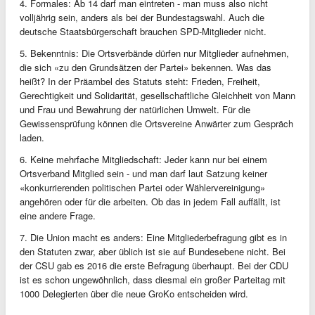
4. Formales: Ab 14 darf man eintreten - man muss also nicht
volljährig sein, anders als bei der Bundestagswahl. Auch die
deutsche Staatsbürgerschaft brauchen SPD-Mitglieder nicht.
5. Bekenntnis: Die Ortsverbände dürfen nur Mitglieder aufnehmen,
die sich «zu den Grundsätzen der Partei» bekennen. Was das
heißt? In der Präambel des Statuts steht: Frieden, Freiheit,
Gerechtigkeit und Solidarität, gesellschaftliche Gleichheit von Mann
und Frau und Bewahrung der natürlichen Umwelt. Für die
Gewissensprüfung können die Ortsvereine Anwärter zum Gespräch
laden.
6. Keine mehrfache Mitgliedschaft: Jeder kann nur bei einem
Ortsverband Mitglied sein - und man darf laut Satzung keiner
«konkurrierenden politischen Partei oder Wählervereinigung»
angehören oder für die arbeiten. Ob das in jedem Fall auffällt, ist
eine andere Frage.
7. Die Union macht es anders: Eine Mitgliederbefragung gibt es in
den Statuten zwar, aber üblich ist sie auf Bundesebene nicht. Bei
der CSU gab es 2016 die erste Befragung überhaupt. Bei der CDU
ist es schon ungewöhnlich, dass diesmal ein großer Parteitag mit
1000 Delegierten über die neue GroKo entscheiden wird.