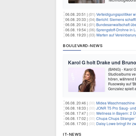
06.08. 20:51 |
(01)
Verteidigungspolitiker 
06.08. 20:33 |
(04)
Bericht: Siemens schafft
06.08. 20:14 |
(01)
Bundesanwaltschaft übe
06.08. 19:54 |
(06)
Sprengstoff-Drohne in L
06.08. 19:20 |
(03)
Warten auf Vereinbarun
BOULEVARD-NEWS
Karol G holt Drake und Bruno
(BANG) - Karol G 
Studioalbums ver
hören, während B
Rusowsky auf 'Bb
Gonzalez spielt
06.08. 20:46 |
(00)
Midea Waschmaschine 8
06.08. 18:33 |
(00)
JONR T5 Pro Saug- und 
06.08. 17:47 |
(00)
Wellness in Bayern: 2 Über
06.08. 17:02 |
(00)
Chupa Chups Stranger T
06.08. 17:00 |
(00)
Daisy Lowe bringt ihr zw
IT-NEWS