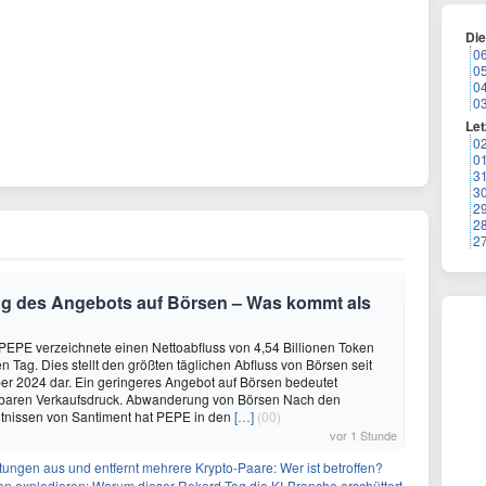
Di
0
0
0
0
Let
0
0
3
3
2
2
2
 des Angebots auf Börsen – Was kommt als
EPE verzeichnete einen Nettoabfluss von 4,54 Billionen Token
n Tag. Dies stellt den größten täglichen Abfluss von Börsen seit
r 2024 dar. Ein geringeres Angebot auf Börsen bedeutet
lbaren Verkaufsdruck. Abwanderung von Börsen Nach den
tnissen von Santiment hat PEPE in den
[…]
(00)
vor 1 Stunde
stungen aus und entfernt mehrere Krypto-Paare: Wer ist betroffen?
n explodieren: Warum dieser Rekord-Tag die KI-Branche erschüttert