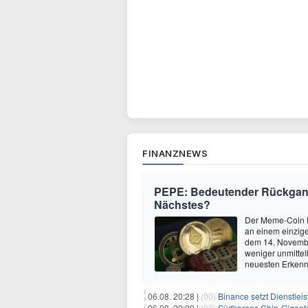
FINANZNEWS
PEPE: Bedeutender Rückgang
Nächstes?
Der Meme-Coin P
an einem einzige
dem 14. Novembe
weniger unmitte
neuesten Erkenn
06.08. 20:28 |
(00)
Binance setzt Dienstlei
06.08. 20:00 |
(00)
Südkoreas Chip-Gigante