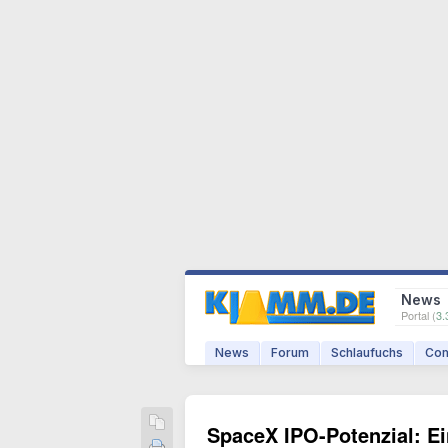
News
Portal (
3.
News
Forum
Schlaufuchs
Com
SpaceX IPO-Potenzial: E