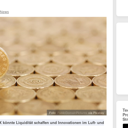
 News
Te
Foto:
PublicDomainPictures
via Pixabay
Pr
St
könnte Liquidität schaffen und Innovationen im Luft- und