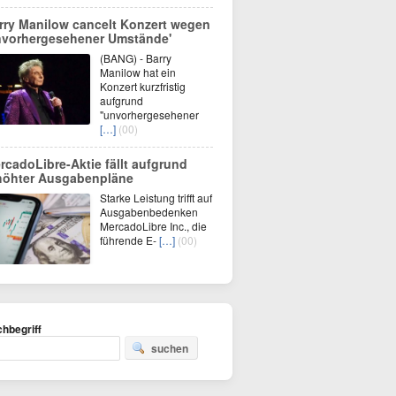
rry Manilow cancelt Konzert wegen
nvorhergesehener Umstände'
(BANG) - Barry
Manilow hat ein
Konzert kurzfristig
aufgrund
"unvorhergesehener
[…]
(00)
rcadoLibre-Aktie fällt aufgrund
höhter Ausgabenpläne
Starke Leistung trifft auf
Ausgabenbedenken
MercadoLibre Inc., die
führende E-
[…]
(00)
hbegriff
suchen