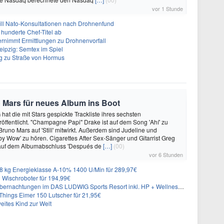
vor 1 Stunde
will Nato-Konsultationen nach Drohnenfund
 hunderte Chef-Titel ab
rnimmt Ermittlungen zu Drohnenvorfall
eipzig: Semtex im Spiel
g zu Straße von Hormus
 Mars für neues Album ins Boot
hat die mit Stars gespickte Trackliste ihres sechsten
öffentlicht. "Champagne Papi" Drake ist auf dem Song 'Ahí' zu
runo Mars auf 'Still' mitwirkt. Außerdem sind Judeline und
y Wow' zu hören. Cigarettes After Sex-Sänger und Gitarrist Greg
 auf dem Albumabschluss 'Después de
[…]
(00)
vor 6 Stunden
 kg Energieklasse A-10% 1400 U/Min für 289,97€
Wischroboter für 194,99€
nachtungen im DAS LUDWIG Sports Resort inkl. HP + Wellness ab 174€ p.P.
hings Eimer 150 Lutscher für 21,95€
eites Kind zur Welt