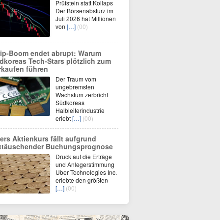
Prüfstein statt Kollaps
Der Börsenabsturz im
Juli 2026 hat Millionen
von
[…]
(00)
ip-Boom endet abrupt: Warum
dkoreas Tech-Stars plötzlich zum
rkaufen führen
Der Traum vom
ungebremsten
Wachstum zerbricht
Südkoreas
Halbleiterindustrie
erlebt
[…]
(00)
ers Aktienkurs fällt aufgrund
ttäuschender Buchungsprognose
Druck auf die Erträge
und Anlegerstimmung
Uber Technologies Inc.
erlebte den größten
[…]
(00)