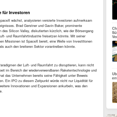
 für Investoren
SpaceX wächst, analysieren versierte Investoren aufmerksam
ignisses. Brad Gerstner und Gavin Baker, prominente
Ch
 des Silicon Valley, diskutierten kürzlich, wie der Börsengang
Sü
ft- und Raumfahrtindustrie freisetzen könnte. Mit seiner
Ve
chen Missionen ist SpaceX bereit, eine Welle von Investitionen
ls auch den breiteren Sektor vorantreiben könnte.
Paradigmen der Luft- und Raumfahrt zu disruptieren, kann nicht
rbeit im Bereich der wiederverwendbaren Raketentechnologie und
Ub
 hat das Unternehmen bereits seine Fähigkeit unter Beweis
en
en. Ein IPO zu diesem Zeitpunkt würde nicht nur Liquidität für
 weitere Innovationen und Expansionen ankurbeln, was den
e.