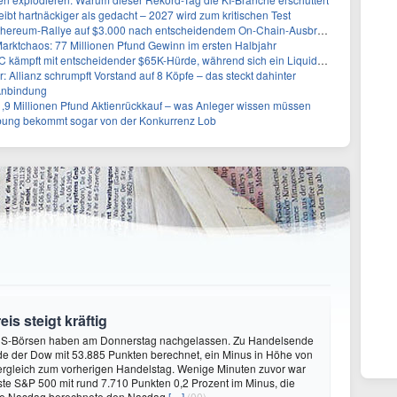
eibt hartnäckiger als gedacht – 2027 wird zum kritischen Test
Ethereum-Rallye auf $3.000 nach entscheidendem On-Chain-Ausbruch
Marktchaos: 77 Millionen Pfund Gewinn im ersten Halbjahr
pft mit entscheidender $65K-Hürde, während sich ein Liquidationscluster aufbaut
r: Allianz schrumpft Vorstand auf 8 Köpfe – das steckt dahinter
Anbindung
1,9 Millionen Pfund Aktienrückkauf – was Anleger wissen müssen
ung bekommt sogar von der Konkurrenz Lob
is steigt kräftig
US-Börsen haben am Donnerstag nachgelassen. Zu Handelsende
de der Dow mit 53.885 Punkten berechnet, ein Minus in Höhe von
ergleich zum vorherigen Handelstag. Wenige Minuten zuvor war
sste S&P 500 mit rund 7.710 Punkten 0,2 Prozent im Minus, die
se Nasdaq berechnete den Nasdaq
[…]
(00)