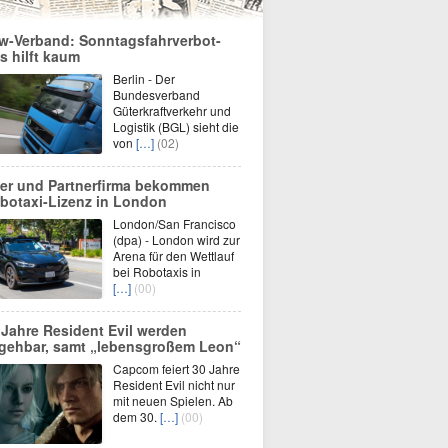
w-Verband: Sonntagsfahrverbot-
s hilft kaum
Berlin - Der
Bundesverband
Güterkraftverkehr und
Logistik (BGL) sieht die
von
[…]
(02)
er und Partnerfirma bekommen
botaxi-Lizenz in London
London/San Francisco
(dpa) - London wird zur
Arena für den Wettlauf
bei Robotaxis in
[…]
(00)
 Jahre Resident Evil werden
gehbar, samt „lebensgroßem Leon“
Capcom feiert 30 Jahre
Resident Evil nicht nur
mit neuen Spielen. Ab
dem 30.
[…]
(00)