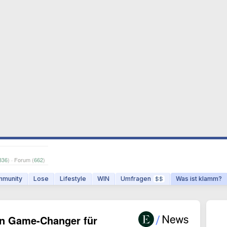
336
) · Forum (
662
)
munity
Lose
Lifestyle
WIN
Umfragen
Was ist klamm?
$$
in Game-Changer für