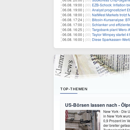
06.08. 19:00 |
(00)
EZB-Schock: Inflation bl
06.08. 19:00 |
(00)
Analyst prognostiziert 
06.08. 18:00 |
(00)
NatWest Markets trotzt 
06.08. 17:24 |
(00)
Bitcoin-Kursanalyse: BTC käm
06.08. 17:00 |
(00)
Schlanker und effiziente
06.08. 16:25 |
(00)
Targobank plant Wero-
06.08. 16:00 |
(00)
Taylor Wimpey startet 4
06.08. 16:00 |
(00)
Diese Sparkassen-Werb
TOP-THEMEN
US-Börsen lassen nach - Ölpre
New York - Die 
in New York wur
0,9 Prozent im V
der breiter gefa
Technologiebör