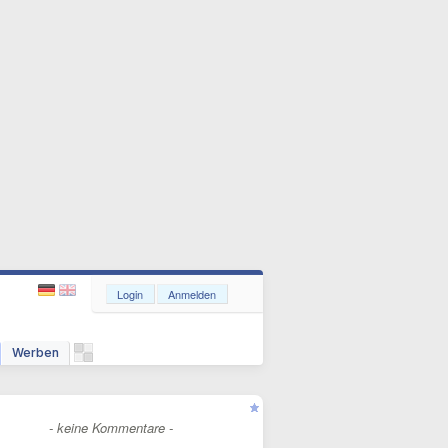
Login
Anmelden
Werben
- keine Kommentare -