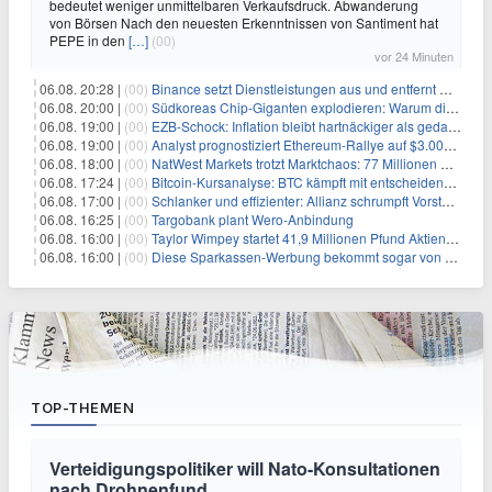
bedeutet weniger unmittelbaren Verkaufsdruck. Abwanderung
von Börsen Nach den neuesten Erkenntnissen von Santiment hat
PEPE in den
[…]
(00)
vor 24 Minuten
06.08. 20:28 |
(00)
Binance setzt Dienstleistungen aus und entfernt mehrere Krypto-Paare: Wer ist betroffen?
06.08. 20:00 |
(00)
Südkoreas Chip-Giganten explodieren: Warum dieser Rekord-Tag die KI-Branche erschüttert
06.08. 19:00 |
(00)
EZB-Schock: Inflation bleibt hartnäckiger als gedacht – 2027 wird zum kritischen Test
06.08. 19:00 |
(00)
Analyst prognostiziert Ethereum-Rallye auf $3.000 nach entscheidendem On-Chain-Ausbruch
06.08. 18:00 |
(00)
NatWest Markets trotzt Marktchaos: 77 Millionen Pfund Gewinn im ersten Halbjahr
06.08. 17:24 |
(00)
Bitcoin-Kursanalyse: BTC kämpft mit entscheidender $65K-Hürde, während sich ein Liquidationscluster aufbaut
06.08. 17:00 |
(00)
Schlanker und effizienter: Allianz schrumpft Vorstand auf 8 Köpfe – das steckt dahinter
06.08. 16:25 |
(00)
Targobank plant Wero-Anbindung
06.08. 16:00 |
(00)
Taylor Wimpey startet 41,9 Millionen Pfund Aktienrückkauf – was Anleger wissen müssen
06.08. 16:00 |
(00)
Diese Sparkassen-Werbung bekommt sogar von der Konkurrenz Lob
TOP-THEMEN
Verteidigungspolitiker will Nato-Konsultationen
nach Drohnenfund