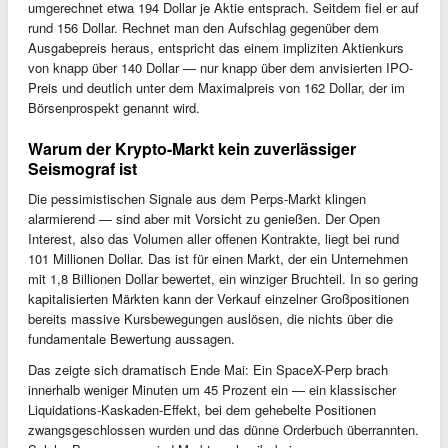
umgerechnet etwa 194 Dollar je Aktie entsprach. Seitdem fiel er auf
rund 156 Dollar. Rechnet man den Aufschlag gegenüber dem
Ausgabepreis heraus, entspricht das einem impliziten Aktienkurs
von knapp über 140 Dollar — nur knapp über dem anvisierten IPO-
Preis und deutlich unter dem Maximalpreis von 162 Dollar, der im
Börsenprospekt genannt wird.
Warum der Krypto-Markt kein zuverlässiger
Seismograf ist
Die pessimistischen Signale aus dem Perps-Markt klingen
alarmierend — sind aber mit Vorsicht zu genießen. Der Open
Interest, also das Volumen aller offenen Kontrakte, liegt bei rund
101 Millionen Dollar. Das ist für einen Markt, der ein Unternehmen
mit 1,8 Billionen Dollar bewertet, ein winziger Bruchteil. In so gering
kapitalisierten Märkten kann der Verkauf einzelner Großpositionen
bereits massive Kursbewegungen auslösen, die nichts über die
fundamentale Bewertung aussagen.
Das zeigte sich dramatisch Ende Mai: Ein SpaceX-Perp brach
innerhalb weniger Minuten um 45 Prozent ein — ein klassischer
Liquidations-Kaskaden-Effekt, bei dem gehebelte Positionen
zwangsgeschlossen wurden und das dünne Orderbuch überrannten.