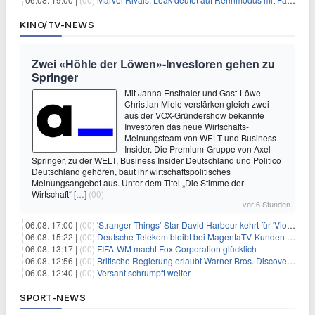
KINO/TV-NEWS
Zwei «Höhle der Löwen»-Investoren gehen zu
Springer
Mit Janna Ensthaler und Gast-Löwe
Christian Miele verstärken gleich zwei
aus der VOX-Gründershow bekannte
Investoren das neue Wirtschafts-
Meinungsteam von WELT und Business
Insider. Die Premium-Gruppe von Axel
Springer, zu der WELT, Business Insider Deutschland und Politico
Deutschland gehören, baut ihr wirtschaftspolitisches
Meinungsangebot aus. Unter dem Titel „Die Stimme der
Wirtschaft“
[…]
(00)
vor 6 Stunden
06.08. 17:00 |
(00)
'Stranger Things'-Star David Harbour kehrt für 'Violent Night 2' zurück – Kristen Bell stößt zur Besetzung
06.08. 15:22 |
(00)
Deutsche Telekom bleibt bei MagentaTV-Kunden vage
06.08. 13:17 |
(00)
FIFA-WM macht Fox Corporation glücklich
06.08. 12:56 |
(00)
Britische Regierung erlaubt Warner Bros. Discovery-Übernahme
06.08. 12:40 |
(00)
Versant schrumpft weiter
SPORT-NEWS