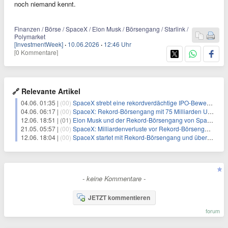
noch niemand kennt.
Finanzen / Börse / SpaceX / Elon Musk / Börsengang / Starlink /
Polymarket
[InvestmentWeek]
·
10.06.2026
·
12:46 Uhr
[0 Kommentare]
🔗 Relevante Artikel
04.06. 01:35 |
(00)
SpaceX strebt eine rekordverdächtige IPO-Bewertung von 86 Milliarden Dollar an
04.06. 06:17 |
(00)
SpaceX: Rekord-Börsengang mit 75 Milliarden US-Dollar und einer Bewertung von 1,8 Billionen Dollar
12.06. 18:51 |
(01)
Elon Musk und der Rekord-Börsengang von SpaceX: Ein Blick auf Wachstum und Risiken
21.05. 05:57 |
(00)
SpaceX: Milliardenverluste vor Rekord-Börsengang
12.06. 18:04 |
(00)
SpaceX startet mit Rekord-Börsengang und übertrifft Erwartungen
- keine Kommentare -
JETZT kommentieren
forum