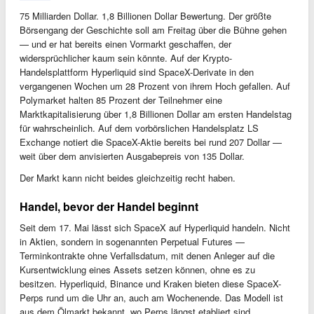
75 Milliarden Dollar. 1,8 Billionen Dollar Bewertung. Der größte
Börsengang der Geschichte soll am Freitag über die Bühne gehen
— und er hat bereits einen Vormarkt geschaffen, der
widersprüchlicher kaum sein könnte. Auf der Krypto-
Handelsplattform Hyperliquid sind SpaceX-Derivate in den
vergangenen Wochen um 28 Prozent von ihrem Hoch gefallen. Auf
Polymarket halten 85 Prozent der Teilnehmer eine
Marktkapitalisierung über 1,8 Billionen Dollar am ersten Handelstag
für wahrscheinlich. Auf dem vorbörslichen Handelsplatz LS
Exchange notiert die SpaceX-Aktie bereits bei rund 207 Dollar —
weit über dem anvisierten Ausgabepreis von 135 Dollar.
Der Markt kann nicht beides gleichzeitig recht haben.
Handel, bevor der Handel beginnt
Seit dem 17. Mai lässt sich SpaceX auf Hyperliquid handeln. Nicht
in Aktien, sondern in sogenannten Perpetual Futures —
Terminkontrakte ohne Verfallsdatum, mit denen Anleger auf die
Kursentwicklung eines Assets setzen können, ohne es zu
besitzen. Hyperliquid, Binance und Kraken bieten diese SpaceX-
Perps rund um die Uhr an, auch am Wochenende. Das Modell ist
aus dem Ölmarkt bekannt, wo Perps längst etabliert sind.