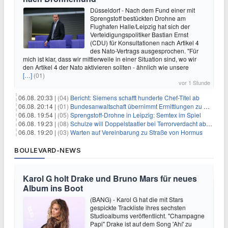
Düsseldorf - Nach dem Fund einer mit
Sprengstoff bestückten Drohne am
Flughafen Halle/Leipzig hat sich der
Verteidigungspolitiker Bastian Ernst
(CDU) für Konsultationen nach Artikel 4
des Nato-Vertrags ausgesprochen. "Für
mich ist klar, dass wir mittlerweile in einer Situation sind, wo wir
den Artikel 4 der Nato aktivieren sollten - ähnlich wie unsere
[…]
(01)
vor 1 Stunde
06.08. 20:33 |
(04)
Bericht: Siemens schafft hunderte Chef-Titel ab
06.08. 20:14 |
(01)
Bundesanwaltschaft übernimmt Ermittlungen zu Drohnenvorfall
06.08. 19:54 |
(05)
Sprengstoff-Drohne in Leipzig: Semtex im Spiel
06.08. 19:23 |
(08)
Schulze will Doppelstaatler bei Terrorverdacht abschieben
06.08. 19:20 |
(03)
Warten auf Vereinbarung zu Straße von Hormus
BOULEVARD-NEWS
Karol G holt Drake und Bruno Mars für neues
Album ins Boot
(BANG) - Karol G hat die mit Stars
gespickte Trackliste ihres sechsten
Studioalbums veröffentlicht. "Champagne
Papi" Drake ist auf dem Song 'Ahí' zu