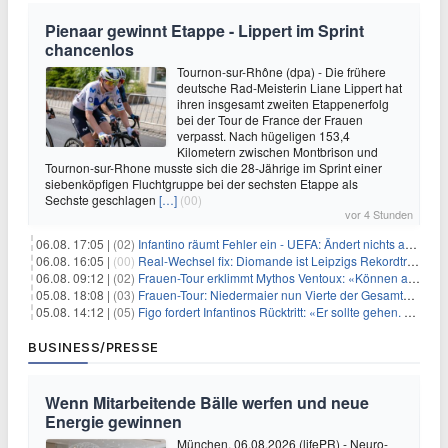
Pienaar gewinnt Etappe - Lippert im Sprint
chancenlos
Tournon-sur-Rhône (dpa) - Die frühere
deutsche Rad-Meisterin Liane Lippert hat
ihren insgesamt zweiten Etappenerfolg
bei der Tour de France der Frauen
verpasst. Nach hügeligen 153,4
Kilometern zwischen Montbrison und
Tournon-sur-Rhone musste sich die 28-Jährige im Sprint einer
siebenköpfigen Fluchtgruppe bei der sechsten Etappe als
Sechste geschlagen
[…]
(00)
vor 4 Stunden
06.08. 17:05 |
(02)
Infantino räumt Fehler ein - UEFA: Ändert nichts an Boykott
06.08. 16:05 |
(00)
Real-Wechsel fix: Diomande ist Leipzigs Rekordtransfer
06.08. 09:12 |
(02)
Frauen-Tour erklimmt Mythos Ventoux: «Können alles schaffen»
05.08. 18:08 |
(03)
Frauen-Tour: Niedermaier nun Vierte der Gesamtwertung
05.08. 14:12 |
(05)
Figo fordert Infantinos Rücktritt: «Er sollte gehen. Jetzt»
BUSINESS/PRESSE
Wenn Mitarbeitende Bälle werfen und neue
Energie gewinnen
München, 06.08.2026 (lifePR) - Neuro-