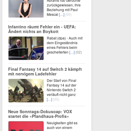
Abrams hat Gerüchte
zurückgewiesen, ihre
Beziehung mit Paul
Mescal
[…]
(00)
Infantino räumt Fehler ein - UEFA:
Ändert nichts an Boykott
Rabat (dpa) - Auch mit
dem Eingeständnis
eines Fehlers beim
gescheiterten
[…]
(02)
Final Fantasy 14 auf Switch 2 kämpft
mit nervigem Ladefehler
Der Start von Final
Fantasy 14 auf der
Nintendo Switch 2
verläuft nicht ganz
[…]
(00)
Neue Sonntags-Dokusoap: VOX
startet die «Pfandhaus-Profis»
Neuigkeiten gibt es
auch von einem