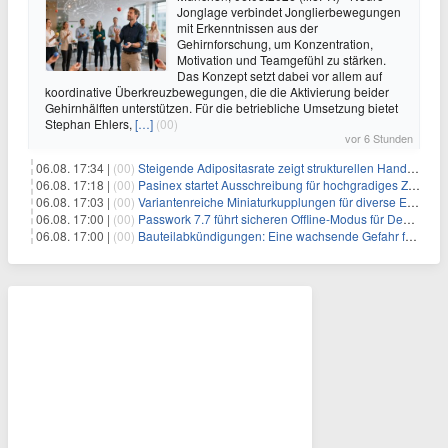
Jonglage verbindet Jonglierbewegungen
mit Erkenntnissen aus der
Gehirnforschung, um Konzentration,
Motivation und Teamgefühl zu stärken.
Das Konzept setzt dabei vor allem auf
koordinative Überkreuzbewegungen, die die Aktivierung beider
Gehirnhälften unterstützen. Für die betriebliche Umsetzung bietet
Stephan Ehlers,
[…]
(00)
vor 6 Stunden
06.08. 17:34 |
(00)
Steigende Adipositasrate zeigt strukturellen Handlungsbedarf bei der Ernährung schulpflichtiger Kinder
06.08. 17:18 |
(00)
Pasinex startet Ausschreibung für hochgradiges Zinksulfidkonzentrat mit Germanium- und Silbergehalten und stellt ein Betriebsupdate bereit
06.08. 17:03 |
(00)
Variantenreiche Miniaturkupplungen für diverse Einsatzbereiche
06.08. 17:00 |
(00)
Passwork 7.7 führt sicheren Offline-Modus für Desktop- und Mobile-Apps ein
06.08. 17:00 |
(00)
Bauteilabkündigungen: Eine wachsende Gefahr für industrielle Elektroniksysteme