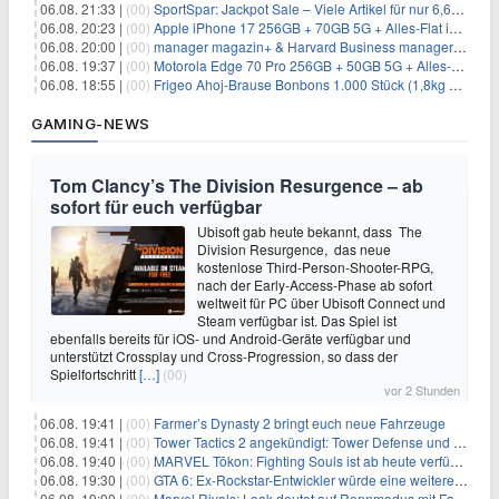
06.08. 21:33 |
(00)
SportSpar: Jackpot Sale – Viele Artikel für nur 6,66€ – nur 48 Stunden
06.08. 20:23 |
(00)
Apple iPhone 17 256GB + 70GB 5G + Alles-Flat im Vodafone-Netz für 34,99€/Monat – eff. 4,65€/Monat
06.08. 20:00 |
(00)
manager magazin+ & Harvard Business manager+ Digital-Kombi-Abo 1 Monat kostenlos
06.08. 19:37 |
(00)
Motorola Edge 70 Pro 256GB + 50GB 5G + Alles-Flat im Vodafone-Netz für 19,99€/Monat – eff. 0,61€/Monat
06.08. 18:55 |
(00)
Frigeo Ahoj-Brause Bonbons 1.000 Stück (1,8kg Eimer) für 6,29€
GAMING-NEWS
Tom Clancy’s The Division Resurgence – ab
sofort für euch verfügbar
Ubisoft gab heute bekannt, dass The
Division Resurgence, das neue
kostenlose Third-Person-Shooter-RPG,
nach der Early-Access-Phase ab sofort
weltweit für PC über Ubisoft Connect und
Steam verfügbar ist. Das Spiel ist
ebenfalls bereits für iOS- und Android-Geräte verfügbar und
unterstützt Crossplay und Cross-Progression, so dass der
Spielfortschritt
[…]
(00)
vor 2 Stunden
06.08. 19:41 |
(00)
Farmer’s Dynasty 2 bringt euch neue Fahrzeuge
06.08. 19:41 |
(00)
Tower Tactics 2 angekündigt: Tower Defense und Deckbuilding Kombo kehrt zurück
06.08. 19:40 |
(00)
MARVEL Tōkon: Fighting Souls ist ab heute verfügbar
06.08. 19:30 |
(00)
GTA 6: Ex-Rockstar-Entwickler würde eine weitere Verschiebung nicht überraschen
06.08. 19:00 |
(00)
Marvel Rivals: Leak deutet auf Rennmodus mit Fahrzeugen hin