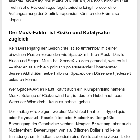
aber die Bewertung preist eine Zukunft ein, die noch nicht existiert.
Technische Rückschläge, regulatorische Eingriffe oder eine
Verlangsamung der Starlink-Expansion könnten die Prämisse
kippen.
Der Musk-Faktor ist Risiko und Katalysator
zugleich
Kein Börsengang der Geschichte ist so untrennbar mit einer
einzelnen Person verbunden wie SpaceX mit Elon Musk. Das ist
Fluch und Segen. Musk hat SpaceX zu dem gemacht, was es ist
— aber er ist auch ein politisch polarisierender Unternehmer,
dessen Aktivitäten außerhalb von SpaceX den Börsenwert jederzeit
belasten können.
Wer SpaceX-Aktien kauft, kauft auch ein Klumpenrisiko namens
Musk. Solange er Rückenwind hat, ist das ein Hebel nach oben.
Wenn der Wind dreht, kann es schnell gehen.
Der Freitag wird zeigen, welcher Markt recht hatte — Hyperliquid
oder Polymarket, Pessimisten oder Euphoriker. Der größte
Börsengang der Geschichte verdient Neugier. Er verlangt aber auch
Nüchternheit: Bewertungen von 1,8 Billionen Dollar sind keine
Einladung zum Blindkauf, sondern eine Wette auf eine Zukunft, die