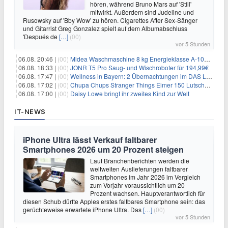
hören, während Bruno Mars auf 'Still'
mitwirkt. Außerdem sind Judeline und
Rusowsky auf 'Bby Wow' zu hören. Cigarettes After Sex-Sänger
und Gitarrist Greg Gonzalez spielt auf dem Albumabschluss
'Después de
[…]
(00)
vor 5 Stunden
06.08. 20:46 |
(00)
Midea Waschmaschine 8 kg Energieklasse A-10% 1400 U/Min für 289,97€
06.08. 18:33 |
(00)
JONR T5 Pro Saug- und Wischroboter für 194,99€
06.08. 17:47 |
(00)
Wellness in Bayern: 2 Übernachtungen im DAS LUDWIG Sports Resort inkl. HP + Wellness ab 174€ p.P.
06.08. 17:02 |
(00)
Chupa Chups Stranger Things Eimer 150 Lutscher für 21,95€
06.08. 17:00 |
(00)
Daisy Lowe bringt ihr zweites Kind zur Welt
IT-NEWS
iPhone Ultra lässt Verkauf faltbarer
Smartphones 2026 um 20 Prozent steigen
Laut Branchenberichten werden die
weltweiten Auslieferungen faltbarer
Smartphones im Jahr 2026 im Vergleich
zum Vorjahr voraussichtlich um 20
Prozent wachsen. Hauptverantwortlich für
diesen Schub dürfte Apples erstes faltbares Smartphone sein: das
gerüchteweise erwartete iPhone Ultra. Das
[…]
(00)
vor 5 Stunden