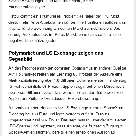
Solche Bewegungen sind Marktmechanik, keine
Fundamentalanalyse.
Hinzu kommt ein strukturelles Problem: Je näher der IPO rückt,
desto mehr Perps-Spekulanten dürften ihre Positionen auflösen, um
Kapital für die Zeichnung am echten Markt zu mobilisieren. Das
erzeugt Verkaufsdruck im Perps-Markt, ohne dass dahinter eine
negative Einschätzung steht.
Polymarket und LS Exchange zeigen das
Gegenbild
An den Prognosemärkten dominiert Optimismus in anderer Qualität.
Auf Polymarket hielten am Dienstag 85 Prozent der Akteure eine
Marktkapitalisierung über 1,8 Billionen Dollar am ersten Handelstag
für wahrscheinlich. 68 Prozent tippten sogar auf einen Börsenwert
über zwei Billionen Dollar. Das wäre mehr als der Börsenwert von
Apple zum Zeitpunkt von dessen Rekordbewertung.
Am vorbörslichen Handelsplatz LS Exchange startete SpaceX am
Dienstag bei 160 Euro und legte seitdem auf 180 Euro zu —
umgerechnet rund 207 Dollar. Das liegt massiv über der anvisierten
IPO-Spanne und impliziert, dass Anleger, die frühzeitig Zugang zu
SpaceX-Aktien suchten, bereits einen erheblichen Aufschlag