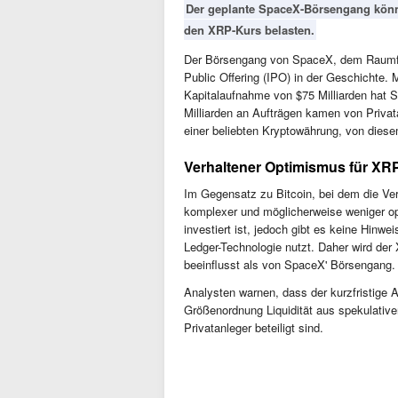
Der geplante SpaceX-Börsengang könnt
den XRP-Kurs belasten.
Der Börsengang von SpaceX, dem Raumfah
Public Offering (IPO) in der Geschichte. 
Kapitalaufnahme von $75 Milliarden hat 
Milliarden an Aufträgen kamen von Privat
einer beliebten Kryptowährung, von diesem
Verhaltener Optimismus für XR
Im Gegensatz zu Bitcoin, bei dem die Verb
komplexer und möglicherweise weniger op
investiert ist, jedoch gibt es keine Hin
Ledger-Technologie nutzt. Daher wird de
beeinflusst als von SpaceX' Börsengang.
Analysten warnen, dass der kurzfristige A
Größenordnung Liquidität aus spekulativ
Privatanleger beteiligt sind.