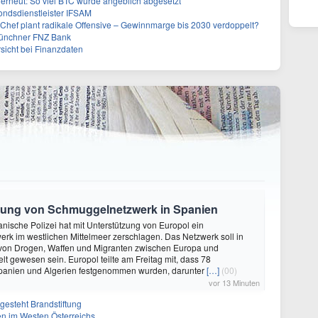
 erneut: So viel BTC wurde angeblich abgesetzt
ndsdienstleister IFSAM
-Chef plant radikale Offensive – Gewinnmarge bis 2030 verdoppelt?
Münchner FNZ Bank
sicht bei Finanzdaten
gung von Schmuggelnetzwerk in Spanien
panische Polizei hat mit Unterstützung von Europol ein
k im westlichen Mittelmeer zerschlagen. Das Netzwerk soll in
on Drogen, Waffen und Migranten zwischen Europa und
lt gewesen sein. Europol teilte am Freitag mit, dass 78
Spanien und Algerien festgenommen wurden, darunter
[…]
(00)
vor 13 Minuten
gesteht Brandstiftung
n im Westen Österreichs