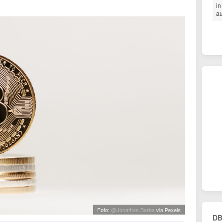
in
au
Foto:
@Jonathan Borba
via Pexels
DB