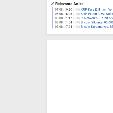
🔗 Relevante Artikel
07.08. 10:20 |
(00)
XRP-Kurs fällt nach Verz
06.08. 15:45 |
(00)
XRP, PI und ADA: Welch
06.08. 11:17 |
(00)
Pi Network's PI führt A
03.08. 11:04 |
(00)
Bitcoin fällt unter 63.0
06.08. 17:24 |
(00)
Bitcoin-Kursanalyse: BTC käm