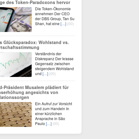
ge des Token-Paradoxons hervor
Die Token-Ökonomie
annehmen Der CEO
der DBS Group, Tan Su
Shan, hat eine
[…]
(00)
s Glücksparadox: Wohlstand vs.
rtschaftsstimmung
Verständnis der
Diskrepanz Der krasse
Gegensatz zwischen
steigendem Wohlstand
und
[…]
(00)
d-Präsident Musalem plädiert für
nserhöhung angesichts von
flationssorgen
Ein Aufruf zur Vorsicht
und zum Handeln In
einer kürzlichen
Ansprache in São
Paulo
[…]
(00)