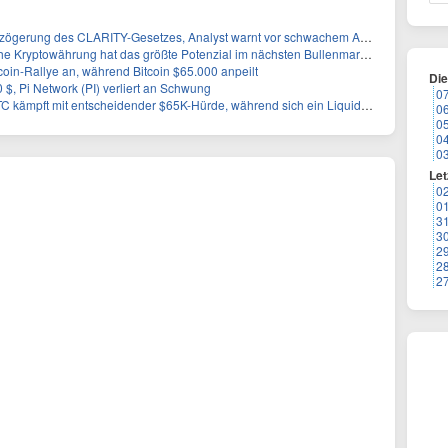
ögerung des CLARITY-Gesetzes, Analyst warnt vor schwachem August-Trend
e Kryptowährung hat das größte Potenzial im nächsten Bullenmarkt?
ltcoin-Rallye an, während Bitcoin $65.000 anpeilt
Di
00 $, Pi Network (PI) verliert an Schwung
0
pft mit entscheidender $65K-Hürde, während sich ein Liquidationscluster aufbaut
0
0
0
0
Let
0
0
3
3
2
2
2