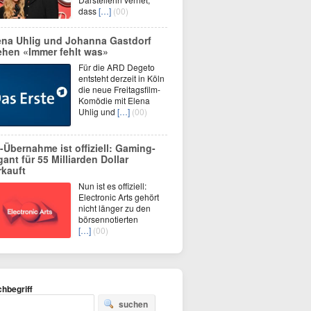
dass
[…]
(00)
ena Uhlig und Johanna Gastdorf
ehen «Immer fehlt was»
Für die ARD Degeto
entsteht derzeit in Köln
die neue Freitagsfilm-
Komödie mit Elena
Uhlig und
[…]
(00)
-Übernahme ist offiziell: Gaming-
gant für 55 Milliarden Dollar
rkauft
Nun ist es offiziell:
Electronic Arts gehört
nicht länger zu den
börsennotierten
[…]
(00)
hbegriff
suchen