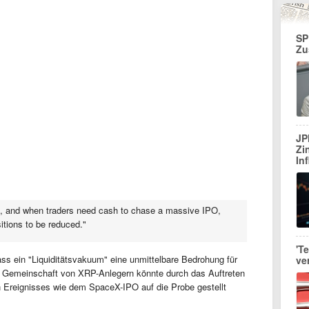
SP
Zu
JP
Zi
In
et, and when traders need cash to chase a massive IPO,
sitions to be reduced."
'T
ass ein "Liquiditätsvakuum" eine unmittelbare Bedrohung für
ve
ve Gemeinschaft von XRP-Anlegern könnte durch das Auftreten
 Ereignisses wie dem SpaceX-IPO auf die Probe gestellt