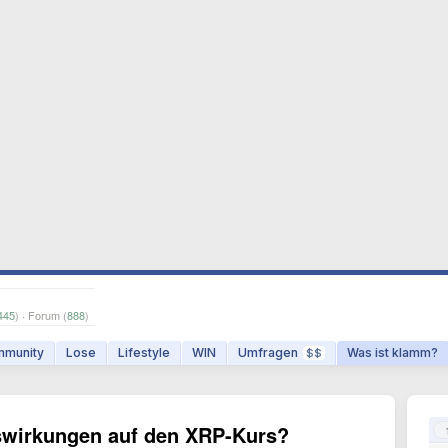
445
) · Forum (
888
)
munity
Lose
Lifestyle
WIN
Umfragen
Was ist klamm?
$$
wirkungen auf den XRP-Kurs?