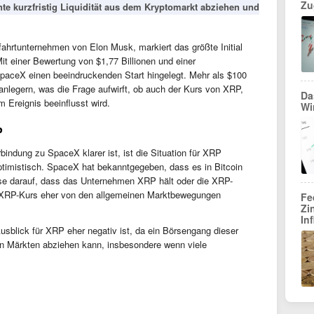
Zu
e kurzfristig Liquidität aus dem Kryptomarkt abziehen und
rtunternehmen von Elon Musk, markiert das größte Initial
Mit einer Bewertung von $1,77 Billionen und einer
SpaceX einen beeindruckenden Start hingelegt. Mehr als $100
anlegern, was die Frage aufwirft, ob auch der Kurs von XRP,
Da
 Ereignis beeinflusst wird.
Wi
P
indung zu SpaceX klarer ist, ist die Situation für XRP
timistisch. SpaceX hat bekanntgegeben, dass es in Bitcoin
weise darauf, dass das Unternehmen XRP hält oder die XRP-
r XRP-Kurs eher von den allgemeinen Marktbewegungen
Fe
Zi
In
usblick für XRP eher negativ ist, da ein Börsengang dieser
en Märkten abziehen kann, insbesondere wenn viele