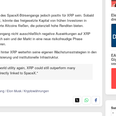
El
t" des SpaceX-Börsengangs jedoch positiv für XRP sein. Sobald
dr
 könnte das freigesetzte Kapital von frühen Investoren in
rte Altcoins fließen, die potenziell hohe Renditen bieten.
engang nicht ausschließlich negative Auswirkungen auf XRP
ch sein und der Markt in eine neue risikofreudige Phase
ren.
 hinter XRP weiterhin seine eigenen Wachstumsstrategien in den
EA
erung und institutionelle Infrastruktur.
Gi
ve
world utility again, XRP could still outperform many
directly linked to SpaceX."
ang / Elon Musk / Kryptowährungen
Suc