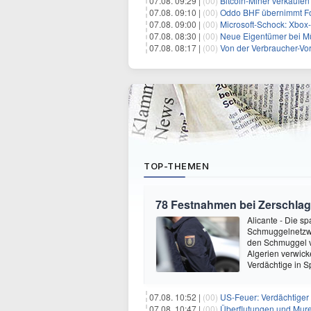
07.08. 09:29 |
(00)
Bitcoin-Miner verkaufen
07.08. 09:10 |
(00)
Oddo BHF übernimmt Fo
07.08. 09:00 |
(00)
Microsoft-Schock: Xbox
07.08. 08:30 |
(00)
Neue Eigentümer bei 
07.08. 08:17 |
(00)
Von der Verbraucher-Vor
TOP-THEMEN
78 Festnahmen bei Zerschla
Alicante - Die s
Schmuggelnetzwer
den Schmuggel v
Algerien verwicke
Verdächtige in 
07.08. 10:52 |
(00)
US-Feuer: Verdächtiger 
07.08. 10:47 |
(00)
Überflutungen und Mure