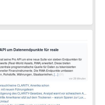
 API um Datenendpunkte für reale
at seine Pro API um eine neue Suite von sieben Endpunkten für
erte (Real-World Assets, RWA) erweitert. Diese bieten
 zentrale programmatische Quelle für Daten zu tokenisierten
tioneller Finanzinstrumente. Die RWA-Endpunkte umfassen
ien, Rohstoffe, Währungen, Staatsanleihen,
[…]
(00)
vor 29 Minuten
 braucht keine CLARITY, Amerika schon
n mit neuem Führungsteam
gerung des CLARITY-Gesetzes, Analyst warnt vor schwachem August-Trend
te Amerikaner sitzt auf dem Trockenen – warum Sparen zur Luxus-Aktivität wird
 Umlauf