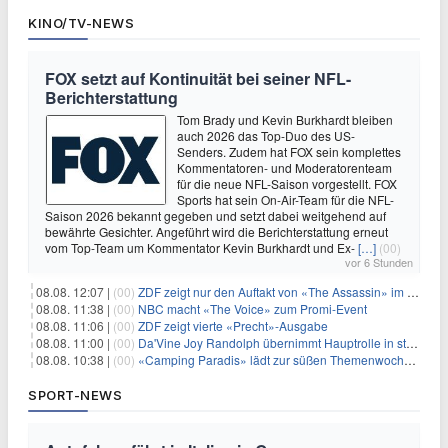
KINO/TV-NEWS
FOX setzt auf Kontinuität bei seiner NFL-
Berichterstattung
Tom Brady und Kevin Burkhardt bleiben
auch 2026 das Top-Duo des US-
Senders. Zudem hat FOX sein komplettes
Kommentatoren- und Moderatorenteam
für die neue NFL-Saison vorgestellt. FOX
Sports hat sein On-Air-Team für die NFL-
Saison 2026 bekannt gegeben und setzt dabei weitgehend auf
bewährte Gesichter. Angeführt wird die Berichterstattung erneut
vom Top-Team um Kommentator Kevin Burkhardt und Ex-
[…]
(00)
vor 6 Stunden
08.08. 12:07 |
(00)
ZDF zeigt nur den Auftakt von «The Assassin» im Fernsehen
08.08. 11:38 |
(00)
NBC macht «The Voice» zum Promi-Event
08.08. 11:06 |
(00)
ZDF zeigt vierte «Precht»-Ausgabe
08.08. 11:00 |
(00)
Da'Vine Joy Randolph übernimmt Hauptrolle in starbesetzter schwarzer Komödie
08.08. 10:38 |
(00)
«Camping Paradis» lädt zur süßen Themenwoche ein
SPORT-NEWS