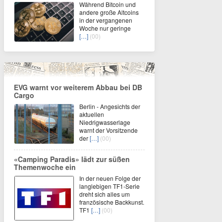
Während Bitcoin und
andere große Altcoins
in der vergangenen
Woche nur geringe
[…]
(00)
EVG warnt vor weiterem Abbau bei DB
Cargo
Berlin - Angesichts der
aktuellen
Niedrigwasserlage
warnt der Vorsitzende
der
[…]
(00)
«Camping Paradis» lädt zur süßen
Themenwoche ein
In der neuen Folge der
langlebigen TF1-Serie
dreht sich alles um
französische Backkunst.
TF1
[…]
(00)