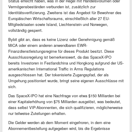
Status erreicht haben, was in der Regel mit Handelsvolumen oder
Vermögensbeständen verbunden ist, zusätzlich zur
Identitätsverifizierung. Zweitens ist das Angebot für Bewohner des
Europäischen Wirtschaftsraums, einschließlich aller 27 EU-
Mitgliedstaaten sowie Island, Liechtenstein und Norwegen,
vollständig gesperrt.
Bybit gibt an, dass es keine Lizenz oder Genehmigung gemäß
MiCA oder einem anderen anwendbaren EWR-
Finanzdienstleistungsregime für dieses Produkt besitzt. Diese
Ausschlussregelung ist bemerkenswert, da das SpaceX-IPO
bereits Investoren in Festlandchina und Hongkong aufgrund der US-
amerikanischen International Traffic in Arms Regulations
ausgeschlossen hat. Der tokenisierte Zugangspfad, der als
Umgehung positioniert wurde, bringt seine eigenen Ausschlüsse mit
sich.
Das SpaceX-IPO hat eine Nachfrage von etwa $150 Milliarden bei
einer Kapitalerhöhung von $75 Milliarden ausgelöst, was bedeutet,
dass selbst VIP-Abonnenten, die sich qualifizieren, möglicherweise
nur teilweise Zuteilungen erhalten.
Die Gelder werden ab dem Moment eingefroren, in dem eine
Abonnementbestellung aufgegeben wird, bis die Ergebnisse