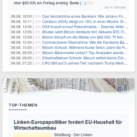
über $65.000 am Freitag anstieg. Beste
[…]
(00)
vor 41 Minuten
08.08. 18:00 |
(00)
Das Vermächtnis eines Bankiers: Wie Johann Friedrich Städel sein Imperium unsterblich machte
08.08. 16:11 |
(00)
Cardano (ADA) steigt um 18% in einer Woche: Steht ein Kurs von $0,30 bevor?
08.08. 14:00 |
(00)
DAX knackt erneut Rekordmarke – Zalando-Aktie crasht nach Quartalszahlen
08.08. 13:55 |
(00)
Bhutan setzt Bitcoin-Verkäufe fort: Aktuelle BTC-Transaktionen
08.08. 12:09 |
(00)
Bitcoin kämpft um die Marke von $65.000, Pi Network gewinnt an Unterstützung
08.08. 12:00 |
(00)
Commerzbank-Übernahme: Wie die Deutsche Bank im Schatten zum großen Gewinner wird
08.08. 10:00 |
(00)
Bitcoin-Schock: Während Kurse fallen, plant die Regierung die Steuer-Bombe
08.08. 09:29 |
(00)
Bitcoin-Bärenmarkt vorbei? Top-Analysten werden optimistisch, aber die Geschichte sagt etwas anderes
08.08. 09:00 |
(00)
Erbschaftsteuer-Schock: Warum selbst kleine Erbschaften den Fiskus Millionen kosten
08.08. 07:23 |
(00)
CRO fällt auf 3-Jahres-Tief, nachdem Trump Media zwei große Crypto.com-Deals storniert
TOP-THEMEN
Linken-Europapolitiker fordert EU-Haushalt für
Wirtschaftsumbau
Straßburg - Der Linken-