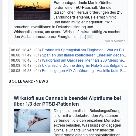
Europaabgeordnete Martin Günther
fordert einen EU-Haushalt, "der die
tatsächlichen Herausforderungen des 21.
Jahrhunderts erkennt, sie ernst nimmt
und ihnen mutig entgegentritt". "Wir
brauchen Investitionen in Dekarbonisierung und
Wirtschaftsumbau, um unsere Wirtschaft zukunftsfähig zu machen,
den Ausbau erneuerbarer Energien, um
[…]
(00)
vor 9 Minuten
08.08. 18:45 |
(03)
Drohne mit Sprengstoff am Flughafen - War es Russland?
08.08. 17:49 |
(01)
Spanien und Italien kontrollieren Einreisen gegenseitig
08.08. 16:48 |
(01)
Waldbrand am Gardasee: Mehr als 200 Menschen evakuiert
08.08. 16:48 |
(03)
Ukrainische Drohne dringt im Nato-Staat Bulgarien ein
08.08. 16:28 |
(04)
Protest gegen AfD-Annäherung - Austritte beim BSW Sachsen-Anhalt
BOULEVARD-NEWS
Wirkstoff aus Cannabis beendet Alpträume bei
über 1/3 der PTSD-Patienten
Die posttraumatische Belastungsstörung
ist oft mit wiederkehrenden Alpträumen
verbunden, die den einzelnen Menschen
extrem belasten. Was lässt sich dagegen
tun? Die Charité Universitätsmedizin
Berlin wagte einen placebokontrollierten