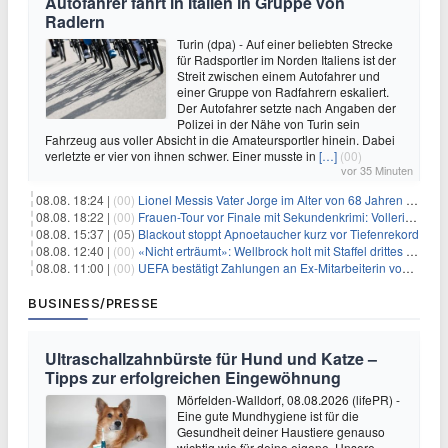
Autofahrer fährt in Italien in Gruppe von
Radlern
Turin (dpa) - Auf einer beliebten Strecke
für Radsportler im Norden Italiens ist der
Streit zwischen einem Autofahrer und
einer Gruppe von Radfahrern eskaliert.
Der Autofahrer setzte nach Angaben der
Polizei in der Nähe von Turin sein
Fahrzeug aus voller Absicht in die Amateursportler hinein. Dabei
verletzte er vier von ihnen schwer. Einer musste in
[…]
(00)
vor 35 Minuten
08.08. 18:24 |
(00)
Lionel Messis Vater Jorge im Alter von 68 Jahren gestorben
08.08. 18:22 |
(00)
Frauen-Tour vor Finale mit Sekundenkrimi: Vollering in Gelb
08.08. 15:37 |
(05)
Blackout stoppt Apnoetaucher kurz vor Tiefenrekord
08.08. 12:40 |
(00)
«Nicht erträumt»: Wellbrock holt mit Staffel drittes EM-Gold
08.08. 11:00 |
(00)
UEFA bestätigt Zahlungen an Ex-Mitarbeiterin von Infantino
BUSINESS/PRESSE
Ultraschallzahnbürste für Hund und Katze –
Tipps zur erfolgreichen Eingewöhnung
Mörfelden-Walldorf, 08.08.2026 (lifePR) -
Eine gute Mundhygiene ist für die
Gesundheit deiner Haustiere genauso
wichtig wie für deine eigene. Unsere