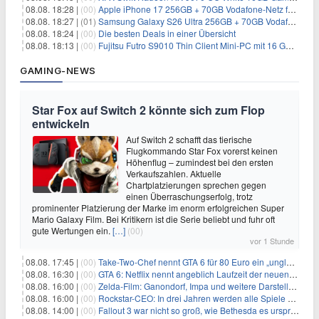
08.08. 18:28 |
(00)
Apple iPhone 17 256GB + 70GB Vodafone-Netz für 34,99€/Monat (effektiv 6,41€/Monat)
08.08. 18:27 |
(01)
Samsung Galaxy S26 Ultra 256GB + 70GB Vodafone-Netz für 34,99€/Monat (effektiv 4,74€/Monat)
08.08. 18:24 |
(00)
Die besten Deals in einer Übersicht
08.08. 18:13 |
(00)
Fujitsu Futro S9010 Thin Client Mini-PC mit 16 GB RAM für 100€
GAMING-NEWS
Star Fox auf Switch 2 könnte sich zum Flop
entwickeln
Auf Switch 2 schafft das tierische
Flugkommando Star Fox vorerst keinen
Höhenflug – zumindest bei den ersten
Verkaufszahlen. Aktuelle
Chartplatzierungen sprechen gegen
einen Überraschungserfolg, trotz
prominenter Platzierung der Marke im enorm erfolgreichen Super
Mario Galaxy Film. Bei Kritikern ist die Serie beliebt und fuhr oft
gute Wertungen ein.
[…]
(00)
vor 1 Stunde
08.08. 17:45 |
(00)
Take-Two-Chef nennt GTA 6 für 80 Euro ein „unglaubliches Schnäppchen“
08.08. 16:30 |
(00)
GTA 6: Netflix nennt angeblich Laufzeit der neuen Gameplay-Präsentation
08.08. 16:00 |
(00)
Zelda-Film: Ganondorf, Impa und weitere Darsteller sollen feststehen
08.08. 16:00 |
(00)
Rockstar-CEO: In drei Jahren werden alle Spiele gestreamt
08.08. 14:00 |
(00)
Fallout 3 war nicht so groß, wie Bethesda es ursprünglich wollte