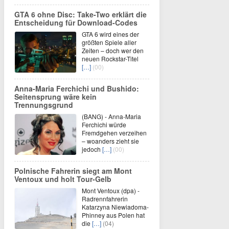
GTA 6 ohne Disc: Take-Two erklärt die
Entscheidung für Download-Codes
GTA 6 wird eines der
größten Spiele aller
Zeiten – doch wer den
neuen Rockstar-Titel
[…]
(00)
Anna-Maria Ferchichi und Bushido:
Seitensprung wäre kein
Trennungsgrund
(BANG) - Anna-Maria
Ferchichi würde
Fremdgehen verzeihen
– woanders zieht sie
jedoch
[…]
(00)
Polnische Fahrerin siegt am Mont
Ventoux und holt Tour-Gelb
Mont Ventoux (dpa) -
Radrennfahrerin
Katarzyna Niewiadoma-
Phinney aus Polen hat
die
[…]
(04)