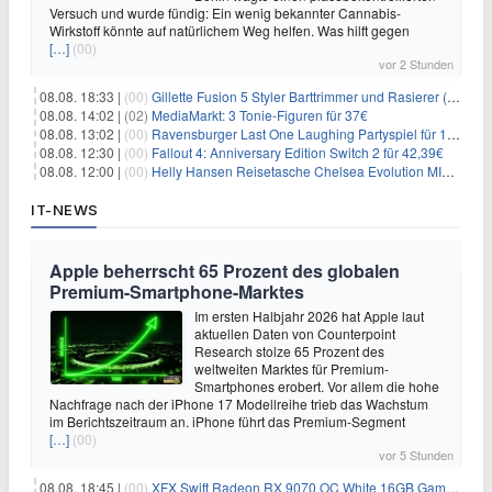
Versuch und wurde fündig: Ein wenig bekannter Cannabis-
Wirkstoff könnte auf natürlichem Weg helfen. Was hilft gegen
[…]
(00)
vor 2 Stunden
08.08. 18:33 |
(00)
Gillette Fusion 5 Styler Barttrimmer und Rasierer (All in One) für 16€
08.08. 14:02 |
(02)
MediaMarkt: 3 Tonie-Figuren für 37€
08.08. 13:02 |
(00)
Ravensburger Last One Laughing Partyspiel für 14,04€
08.08. 12:30 |
(00)
Fallout 4: Anniversary Edition Switch 2 für 42,39€
08.08. 12:00 |
(00)
Helly Hansen Reisetasche Chelsea Evolution MID 54L für 29,99€
IT-NEWS
Apple beherrscht 65 Prozent des globalen
Premium-Smartphone-Marktes
Im ersten Halbjahr 2026 hat Apple laut
aktuellen Daten von Counterpoint
Research stolze 65 Prozent des
weltweiten Marktes für Premium-
Smartphones erobert. Vor allem die hohe
Nachfrage nach der iPhone 17 Modellreihe trieb das Wachstum
im Berichtszeitraum an. iPhone führt das Premium-Segment
[…]
(00)
vor 5 Stunden
08.08. 18:45 |
(00)
XFX Swift Radeon RX 9070 OC White 16GB Gaming-Grafikkarte für 579€