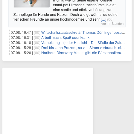
emmi-pet Ultraschallzahnbürste bietet
eine sanfte und effektive Lösung zur
Zahnpflege für Hunde und Katzen. Doch wie gewöhnst du deine
tierischen Freunde an unser hochmodernes und sehr
[…]
(00)
vor 11 Stunden
07.08. 16:47 |
(00)
Wirtschaftsstaatssekretär Thomas Dörflinger besucht Handwerksbetrieb im Kammerbezirk Freiburg
07.08. 16:31 |
(00)
Arbeit macht Spaß oder krank
07.08. 16:10 |
(00)
Vernetzung in jeder Hinsicht – Die Städte der Zukunft sind grün-blau
07.08. 15:29 |
(00)
Drei bis zehn Prozent, so viel Strom verbraucht ein Aufzug im Gebäude
07.08. 15:20 |
(00)
Northern Discovery Metals gibt die Börsennotierung an der Frankfurter Wertpapierbörse bekannt