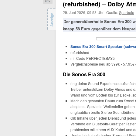
(refurbished) – Dolby A
29. Juni 2026, 09:53 Uhr
·
Quelle:
Sparbote
Anzeige
Der generalüberholte Sonos Era 300 wi
knapp 58 Euro gegenüber dem Neuprei
Sonos Era 300 Smart Speaker (schwarz
refurbished
mit Code
PERFECTEBAY5
Vergleichspreise neu ab 399€ - 57,95€ 
Die Sonos Era 300
ring deine Sound Experience aufs nächs
Treiber unterstützen Dolby Atmos und 
Wand und vom Boden bis zur Decke, sod
Mach den gesamten Raum zum Sweet Spo
abspielst. Spezielle Wellenleiter geben
unglaublich breite Stereo Soundbühne,
Gib Inhalte über jeden Dienst und jede
Verbinde ein Bluetooth-Gerät per Taste
problemlos mit einem AUX-Kabel und 
Unglaublich realistischer Surround So