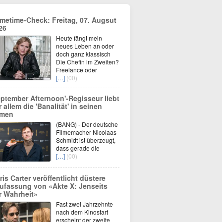
imetime-Check: Freitag, 07. Augsut
26
Heute fängt mein
neues Leben an oder
doch ganz klassisch
Die Chefin im Zweiten?
Freelance oder
[…]
(00)
eptember Afternoon'-Regisseur liebt
r allem die 'Banalität' in seinen
lmen
(BANG) - Der deutsche
Filmemacher Nicolaas
Schmidt ist überzeugt,
dass gerade die
[…]
(00)
ris Carter veröffentlicht düstere
ufassung von «Akte X: Jenseits
r Wahrheit»
Fast zwei Jahrzehnte
nach dem Kinostart
erscheint der zweite