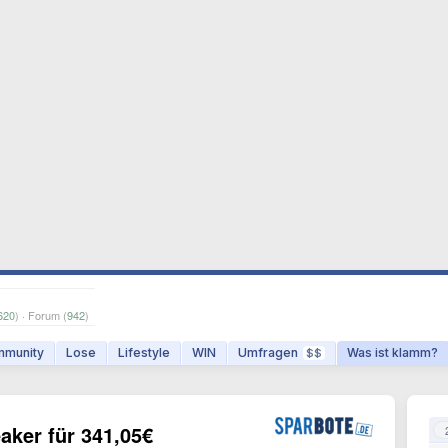
620
) · Forum (
942
)
munity
Lose
Lifestyle
WIN
Umfragen
Was ist klamm?
$$
aker für 341,05€