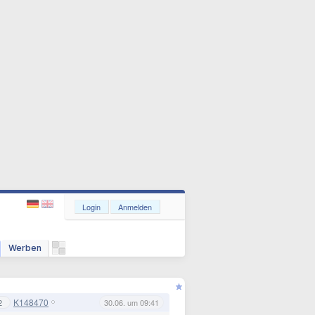
Login
Anmelden
Werben
K148470
2
30.06. um 09:41