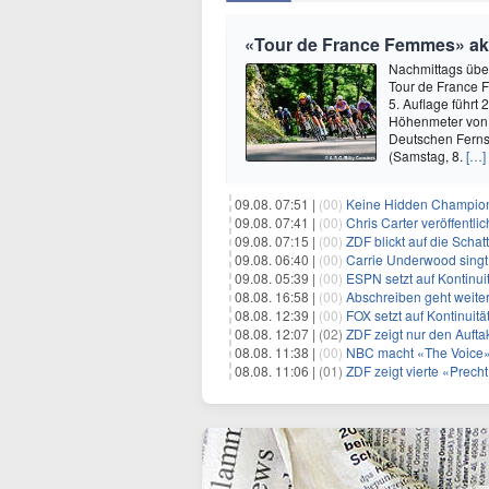
«Tour de France Femmes» akze
Nachmittags übe
Tour de France F
5. Auflage führt
Höhenmeter von 
Deutschen Fernse
(Samstag, 8.
[…]
09.08. 07:51 |
(00)
Keine Hidden Champions
09.08. 07:41 |
(00)
Chris Carter veröffentl
09.08. 07:15 |
(00)
ZDF blickt auf die Scha
09.08. 06:40 |
(00)
Carrie Underwood singt 
09.08. 05:39 |
(00)
ESPN setzt auf Kontinuit
08.08. 16:58 |
(00)
Abschreiben geht weiter
08.08. 12:39 |
(00)
FOX setzt auf Kontinuitä
08.08. 12:07 |
(02)
ZDF zeigt nur den Auft
08.08. 11:38 |
(00)
NBC macht «The Voice»
08.08. 11:06 |
(01)
ZDF zeigt vierte «Prec