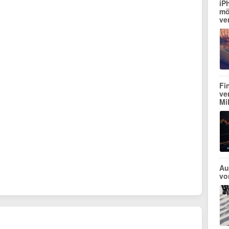
iP
mö
ve
Fi
ve
Mi
Au
vo