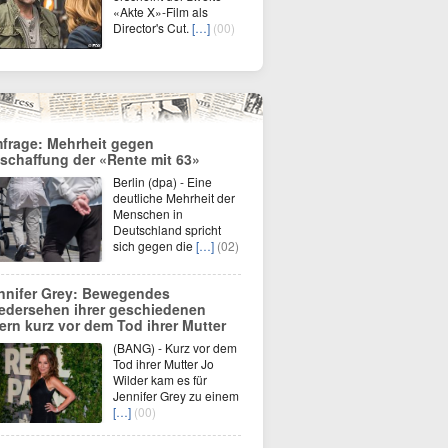
«Akte X»-Film als
Director's Cut.
[…]
(00)
frage: Mehrheit gegen
schaffung der «Rente mit 63»
Berlin (dpa) - Eine
deutliche Mehrheit der
Menschen in
Deutschland spricht
sich gegen die
[…]
(02)
nnifer Grey: Bewegendes
edersehen ihrer geschiedenen
tern kurz vor dem Tod ihrer Mutter
(BANG) - Kurz vor dem
Tod ihrer Mutter Jo
Wilder kam es für
Jennifer Grey zu einem
[…]
(00)