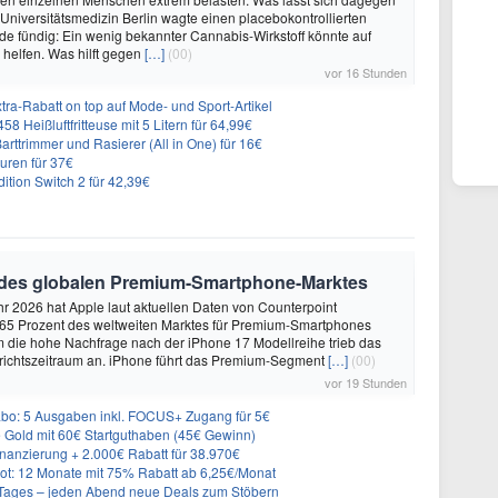
 Universitätsmedizin Berlin wagte einen placebokontrollierten
e fündig: Ein wenig bekannter Cannabis-Wirkstoff könnte auf
helfen. Was hilft gegen
[…]
(00)
vor 16 Stunden
ra-Rabatt on top auf Mode- und Sport-Artikel
8 Heißluftfritteuse mit 5 Litern für 64,99€
 Barttrimmer und Rasierer (All in One) für 16€
uren für 37€
dition Switch 2 für 42,39€
 des globalen Premium-Smartphone-Marktes
hr 2026 hat Apple laut aktuellen Daten von Counterpoint
 65 Prozent des weltweiten Marktes für Premium-Smartphones
em die hohe Nachfrage nach der iPhone 17 Modellreihe trieb das
ichtszeitraum an. iPhone führt das Premium-Segment
[…]
(00)
vor 19 Stunden
: 5 Ausgaben inkl. FOCUS+ Zugang für 5€
e Gold mit 60€ Startguthaben (45€ Gewinn)
nanzierung + 2.000€ Rabatt für 38.970€
t: 12 Monate mit 75% Rabatt ab 6,25€/Monat
ages – jeden Abend neue Deals zum Stöbern