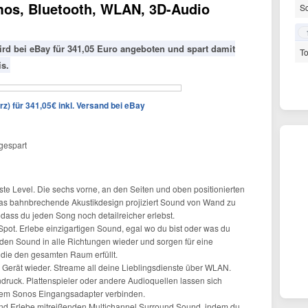
tmos, Bluetooth, WLAN, 3D-Audio
S
rd bei eBay für 341,05 Euro angeboten und spart damit
To
s.
) für 341,05€ inkl. Versand bei eBay
gespart
te Level. Die sechs vorne, an den Seiten und oben positionierten
das bahnbrechende Akustikdesign projiziert Sound von Wand zu
ass du jeden Song noch detailreicher erlebst.
t. Erlebe einzigartigen Sound, egal wo du bist oder was du
 den Sound in alle Richtungen wieder und sorgen für eine
 die den gesamten Raum erfüllt.
s Gerät wieder. Streame all deine Lieblingsdienste über WLAN.
ndruck. Plattenspieler oder andere Audioquellen lassen sich
dem Sonos Eingangsadapter verbinden.
und Erlebe mitreißenden Multichannel Surround Sound, indem du