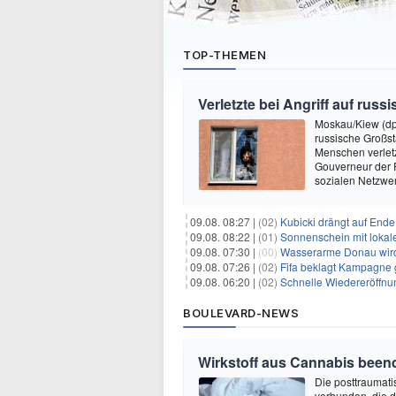
TOP-THEMEN
Verletzte bei Angriff auf rus
Moskau/Kiew (dpa
russische Großs
Menschen verletz
Gouverneur der R
sozialen Netzwer
09.08. 08:27 |
(02)
Kubicki drängt auf Ende
09.08. 08:22 |
(01)
Sonnenschein mit lokal
09.08. 07:30 |
(00)
Wasserarme Donau wird
09.08. 07:26 |
(02)
Fifa beklagt Kampagne 
09.08. 06:20 |
(02)
Schnelle Wiedereröffnu
BOULEVARD-NEWS
Wirkstoff aus Cannabis beend
Die posttraumati
verbunden, die 