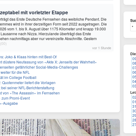
ptabel mit vorletzter Etappe
rträgt das Erste Deutsche Fernsehen das weibliche Pendant. Die
Suc
emmes wird in ihrer derzeitigen Form seit 2022 ausgetragen. Die
 2026 vom 1. bis 9. August über 1175 Kilometer und knapp 19.000
Lausanne nach Nizza. Hierzulande überträgt das Erste
hen nachmittags aber nur vereinzelte Abschnitte. Gestern
(00)
vor 1 Stunde
Di
: Joko & Klaas hinten mit Best-Of
0
icht düstere Neufassung von «Akte X: Jenseits der Wahrheit»
0
ttenseiten gefährlicher Social-Media-Challenges
0
weiter für die NFL
0
0
ät im College Football
0
: Quotenmeter liefert die Vorlagen
0
t bei seiner NFL-Berichterstattung
Let
akt von «The Assassin» im Fernsehen
0
 zum Promi-Event
0
ht»-Ausgabe
3
3
2
2
2