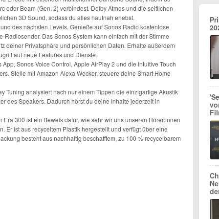
rc oder Beam (Gen. 2) verbindest. Dolby Atmos und die seitlichen
ichen 3D Sound, sodass du alles hautnah erlebst.
Pr
ound des nächsten Levels. Genieße auf Sonos Radio kostenlose
20
ive-Radiosender. Das Sonos System kann einfach mit der Stimme
utz deiner Privatsphäre und persönlichen Daten. Erhalte außerdem
griff auf neue Features und Dienste.
 App, Sonos Voice Control, Apple AirPlay 2 und die intuitive Touch
ers. Stelle mit Amazon Alexa Wecker, steuere deine Smart Home
y Tuning analysiert nach nur einem Tippen die einzigartige Akustik
'S
er des Speakers. Dadurch hörst du deine Inhalte jederzeit in
vo
Fi
 Era 300 ist ein Beweis dafür, wie sehr wir uns unseren Hörer:innen
. Er ist aus recyceltem Plastik hergestellt und verfügt über eine
ackung besteht aus nachhaltig beschafftem, zu 100 % recycelbarem
Ch
Ne
de