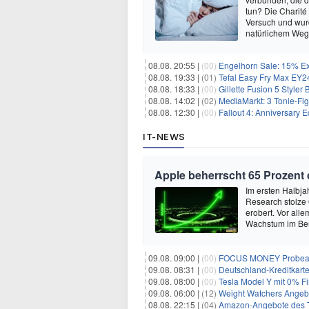
tun? Die Charité
Versuch und wurd
natürlichem Weg 
08.08. 20:55 |
(00)
Engelhorn Sale: 15% Ext
08.08. 19:33 |
(01)
Tefal Easy Fry Max EY245
08.08. 18:33 |
(00)
Gillette Fusion 5 Styler
08.08. 14:02 |
(02)
MediaMarkt: 3 Tonie-Fig
08.08. 12:30 |
(00)
Fallout 4: Anniversary E
IT-NEWS
Apple beherrscht 65 Prozent
Im ersten Halbja
Research stolze
erobert. Vor all
Wachstum im Ber
09.08. 09:00 |
(00)
FOCUS MONEY Probeabo
09.08. 08:31 |
(00)
Deutschland-Kreditkart
09.08. 08:00 |
(00)
Tesla Model Y mit 0% Fi
09.08. 06:00 |
(12)
Weight Watchers Angebo
08.08. 22:15 |
(04)
Amazon-Angebote des T