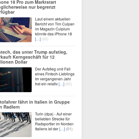
hone 18 Pro zum Marktstart
glicherweise nur begrenzt
rfügbar
Laut einem aktuellen
Bericht von Tim Culpan
im Magazin Culpium
könnte das iPhone 18
[…]
(00)
ntech, das unter Trump aufstieg,
rkauft Kerngeschäft für 12
llionen Dollar
Der Aufstieg und Fall
eines Fintech-Lieblings
Im vergangenen Jahr
trat ein relativ
[…]
(00)
tofahrer fährt in Italien in Gruppe
n Radlern
Turin (dpa) - Auf einer
beliebten Strecke für
Radsportler im Norden
Italiens ist der
[…]
(01)