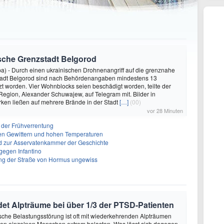
sische Grenzstadt Belgorod
) - Durch einen ukrainischen Drohnenangriff auf die grenznahe
tadt Belgorod sind nach Behördenangaben mindestens 13
t worden. Vier Wohnblocks seien beschädigt worden, teilte der
egion, Alexander Schuwajew, auf Telegram mit. Bilder in
ken ließen auf mehrere Brände in der Stadt
[…]
(00)
vor 28 Minuten
 der Frühverrentung
en Gewittern und hohen Temperaturen
 zur Asservatenkammer der Geschichte
gegen Infantino
ng der Straße von Hormus ungewiss
et Alpträume bei über 1/3 der PTSD-Patienten
sche Belastungsstörung ist oft mit wiederkehrenden Alpträumen
den einzelnen Menschen extrem belasten. Was lässt sich dagegen