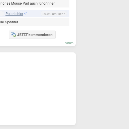
chönes Mouse Pad auch für drinnen
Polarlichter
1
20.03. um 19:57
lle Speaker.
JETZT kommentieren
forum